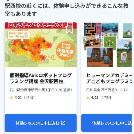
駅西校の近くには、体験申し込みができるこんな教
室もあります
個別指導Axisロボットプログ
ヒューマンアカデミー
ラミング講座 金沢駅西校
アこどもプログラミン
金沢駅西
石川県金沢市駅西本町1丁目3-20 近藤ビル2F
石川県金沢市西念3-12-12
★
4.21
（494件
★
4.23
（175件
体験レッスンに申し込む
体験レッスンに申し込