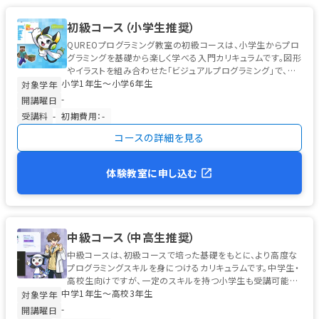
初級コース（小学生推奨）
QUREOプログラミング教室の初級コースは、小学生からプロ
グラミングを基礎から楽しく学べる入門カリキュラムです。図形
やイラストを組み合わせた「ビジュアルプログラミング」で、初
小学1年生〜小学6年生
めてのお子様でも安心...
対象学年
-
開講曜日
受講料
-
初期費用：-
コースの詳細を見る
体験教室に申し込む
中級コース（中高生推奨）
中級コースは、初級コースで培った基礎をもとに、より高度な
プログラミングスキルを身につけるカリキュラムです。中学生・
高校生向けですが、一定のスキルを持つ小学生も受講可能で
中学1年生〜高校3年生
す。 学習の中心は、高校...
対象学年
-
開講曜日