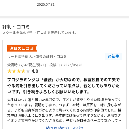
2025.07.31
評判・口コミ
スクール全体の評判・口コミを表示しています。
注目の口コミ
通塾生
リード進学塾 大垣南校の評判・口コミ
受講時：小4~現在/男の子
投稿日：2026/05/28
★★★★★
4.0
プログラミングは「継続」が大切なので、教室独自での工夫で
やる気を引き出してくださっている点は、親としてもありがた
いです。引き続きよろしくお願いいたします。
先生はいつも落ち着いた雰囲気で、子どもが質問しやすい環境を作ってく
ださっています。説明も丁寧で、つまずいた時には原因を一緒に探しなが
ら、子ども自身が気づけるように導いてくださる指導が印象的でした。授
業中は必要以上に口を出さず、基本的には後ろで見守りながら、適切なタ
イミングで声をかけてくださるため、子どもが自分のペースで安心して取
り組めています。カリキュラムの細かな内容まではまだ把握しきれていま
続きを読む(1,148字)