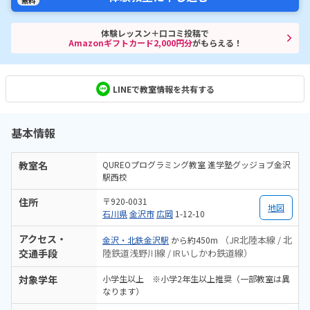
無料
体験レッスン＋口コミ投稿で
Amazonギフトカード2,000円分
がもらえる！
LINEで教室情報を共有する
基本情報
教室名
QUREOプログラミング教室 進学塾グッジョブ金沢
駅西校
住所
〒920-0031
地図
石川県
金沢市
広岡
1-12-10
アクセス・
（JR北陸本線 / 北
金沢・北鉄金沢駅
から約450m
交通手段
陸鉄道浅野川線 / IRいしかわ鉄道線）
対象学年
小学生以上 ※小学2年生以上推奨（一部教室は異
なります）