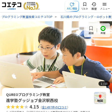
AIに相談
リスト
履歴
メニュー
プログラミング教室検索コエテコTOP
石川県のプログラミング・ロボット教
共有
追加
1
/ 10
QUREOプログラミング教室
進学塾グッジョブ金沢駅西校
★★★★★
4.15
（
全1497件の口コミ
）
※ 上記の評価は、QUREOプログラミング教室全体の口コミ点数・件数です