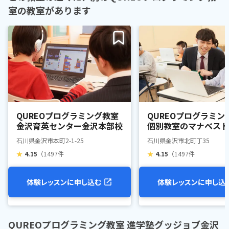
室の教室があります
QUREOプログラミング教室
QUREOプログラミン
金沢育英センター金沢本部校
個別教室のマナベスト
石川県金沢市本町2-1-25
石川県金沢市北町丁35
★
4.15
（1497件
★
4.15
（1497件
体験レッスンに申し込む
体験レッスンに申し込
QUREOプログラミング教室 進学塾グッジョブ金沢