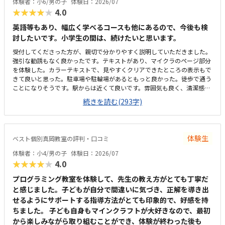
体験者：小6/男の子
体験日：2026/07
ともなく、安心して続けられています。上記でお話したとおり、教室の雰
を持っていました。遊び感覚で学んでいけるのは良いと思います。
★★★★★
4.0
囲気や指導の進め方、独自の取り組みなど、総合的に満足しています。子
どもが楽しく通えており、成長を実感できる点が何よりありがたいです。
英語等もあり、幅広く学べるコースも他にあるので、今後も検
今後もこのまま安心して続けられればと思っています。
討したいです。小学生の間は、続けたいと思います。
受付してくださった方が、親切で分かりやすく説明していただきました。
強引な勧誘もなく良かったです。テキストがあり、マイクラのページ部分
を体験した。カラーテキストで、見やすくクリアできたところの表示もで
きて良いと思った。駐車場や駐輪場があるともっと良かった。徒歩で通う
ことになりそうです。駅からは近くて良いです。雰囲気も良く、清潔感も
あった。部屋が区切られていて、個人スペースも確保されていて良かっ
続きを読む(293字)
た。基本料金以外に、追加料金があまり無さそうで良かった。できれば、
毎月1万以内で通いたいです。子供に熱心に話しかけてくださったり、褒
めてくださって、子供が頑張ろうという気持ちになれて良かった。
体験生
ベスト個別真岡教室の評判・口コミ
体験者：小4/男の子
体験日：2026/07
★★★★★
4.0
プログラミング教室を体験して、先生の教え方がとても丁寧だ
と感じました。子どもが自分で間違いに気づき、正解を導き出
せるようにサポートする指導方法がとても印象的で、好感を持
ちました。 子ども自身もマインクラフトが大好きなので、最初
から楽しみながら取り組むことができ、体験が終わった後も