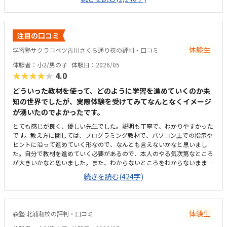
せんが、教室独自の進捗シートがとても分かりやすく作られており、「今
日はどこまで進んだか」が一目で確認できる仕組みになっています。子ど
も自身も「今日はここまで進んだよ」と嬉しそうに教えてくれるので、学
習の見える化がしっかりできていると感じます。さらに、各ステップの先
注目の口コミ
には「このあたりでどの検定レベルを目指せるか」といった目安も書かれ
ており、今どの段階にいて、どこに向かっているのかが親にも分かりやす
体験生
学習塾サクラコベツ吉川さくら通り校の評判・口コミ
く示されています。プログラミングは進度や理解度が見えにくいイメージ
体験者：小2/男の子
体験日：2026/05
がありましたが、このシートのおかげで成長の道筋が具体的にイメージで
★★★★★
4.0
き、安心して通わせることができています。教室までは車で10分ほどかか
るため、通いやすさとしては「普通」という評価にさせていただきます。
どういった教材を使って、どのように学習を進めていくのか未
周辺は大通りで交通量が多く、路上での一時的な乗り降りが難しいため、
知の世界でしたが、実際体験を受けてみてなんとなくイメージ
毎回専用駐車場に入れる必要があります。少し手間には感じますが、安全
が湧いたのでよかったです。
面を考えると仕方がない部分でもあり、安心して送り迎えができる環境だ
と思っています。教室内は全体的にきれいに整っており、落ち着いた雰囲
とても感じが良く、優しい先生でした。説明も丁寧で、わかりやすかった
気で学べる環境だと感じました。設備もきちんと手入れされていて、パソ
です。教え方に関しては、プログラミング教材で、パソコン上での指示や
コンや机まわりも清潔に保たれているため、子どもが安心して集中できる
ヒントに沿って進めていく形なので、なんとも言えないかなと思いまし
空間になっています。初めてのプログラミング学習でも不安なく取り組め
た。自分で教材を進めていく必要があるので、本人のやる気次第なところ
る環境が整っている点は、とても良い印象でした。教室の割引制度がある
が大きいかなと思いました。また、わからないところをわからないまま適
ことで助かってはいますが、正規料金だけを見るとやはり高いと感じてい
当に進めず、きちんと質問し、確認しながらできるかどうかが懸念点で
続きを読む(424字)
ます。今は割引があるから続けられていますが、もしこの制度がなくなっ
す。家から近く、徒歩で子ども1人でも通わせることができそうなので、
てしまったらどうしようかと考えてしまうこともあります。キュレオとは
そこは魅力的だなと思いました。こじんまりとした教室ですが、机や椅子
直接関係ないのかもしれませんが、教室独自で小学生向けの出席カード制
は綺麗でした。余計なものが置かれていないので勉強に集中できそうな環
度があります。レッスンに参加するたびにスタンプが貯まり、一定数集ま
境だと思いました。月額は習い事の中では高めかなと思います。ただ、パ
ると景品と交換できる仕組みになっているため、子どもも毎回楽しみにし
体験生
森塾 北浦和校の評判・口コミ
ソコンとその中にある教材を使用するため、高くなってしまうのは仕方な
ています。特に大きく気になる点はありません。通い始めてから困ったこ
いかなとも思います。マイクラが使われているということで子どもが興味