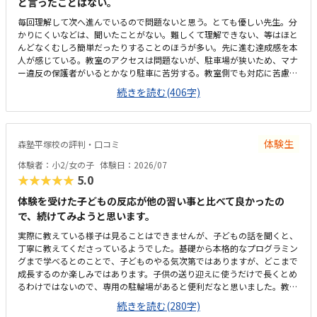
と言ったことはない。
毎回理解して次へ進んでいるので問題ないと思う。とても優しい先生。分
かりにくいなどは、聞いたことがない。難しくて理解できない、等はほと
んどなくむしろ簡単だったりすることのほうが多い。先に進む達成感を本
人が感じている。教室のアクセスは問題ないが、駐車場が狭いため、マナ
ー違反の保護者がいるとかなり駐車に苦労する。教室側でも対応に苦慮し
ている。教室というより、保護者のマナー問題。個人塾として問題ない。
続きを読む(406字)
置いているおやつが駄菓子とかでなく、良いオヤツのため、子どもたちは
いつも嬉しそう。こういった些細なことも、テンションを維持できる一つ
になる。プログラミングについては、ロボットではないためロボット教室
等に比べると安いが、他とあまり比較していないため分からない。塾長が
体験生
森塾平塚校の評判・口コミ
ベテランでいらっしゃるので、保護者にとってもためになる話をしてくだ
さる。非常に頼りになり、細かく要望も対応してくれているので助かる。
体験者：小2/女の子
体験日：2026/07
特に思い当たらない。
★★★★★
5.0
体験を受けた子どもの反応が他の習い事と比べて良かったの
で、続けてみようと思います。
実際に教えている様子は見ることはできませんが、子どもの話を聞くと、
丁寧に教えてくださっているようでした。基礎から本格的なプログラミン
グまで学べるとのことで、子どものやる気次第ではありますが、どこまで
成長するのか楽しみではあります。子供の送り迎えに使うだけで長くとめ
るわけではないので、専用の駐輪場があると便利だなと思いました。教室
は綺麗ですが、建物自体、廊下や階段などが煙草臭くて、他のテナントも
続きを読む(280字)
入っているので仕方がないのかも知れませんが、そこだけが気になりまし