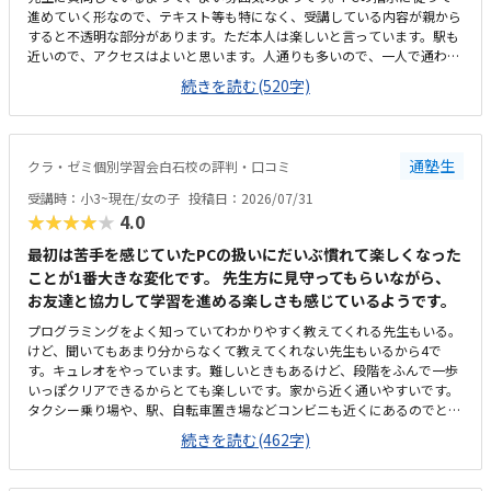
進めていく形なので、テキスト等も特になく、受講している内容が親から
すると不透明な部分があります。ただ本人は楽しいと言っています。駅も
近いので、アクセスはよいと思います。人通りも多いので、一人で通わせ
てもそんなに問題ないかと思います。ただビルが少し古いので、子供から
続きを読む(520字)
すると怖いかもしれません。高校受験を主とする塾なので、小2の息子か
らすると静かかなと思います。ただそのぶん騒がずいるようなので、雰囲
気は悪くないと思います。プログラミングで一万円は安いと思います。た
だ習得できる内容次第かと思うので、これから様子を見たいと思います。
通塾生
クラ・ゼミ個別学習会白石校の評判・口コミ
体験のとき、PCの不具合でスタートが遅くなり、所定の時間よりも受講
時間が短くなってしまったことがありました。その際お電話いただき、少
受講時：小3~現在/女の子
投稿日：2026/07/31
し延長してもいいですかとご相談いただきました。時間がきたら終わり、
★★★★★
4.0
とせずにご対応いただけたのでうれしかったです。今のところ特にありま
せんが、授業内容が不透明なので習熟度がわからないところでしょうか。
最初は苦手を感じていたPCの扱いにだいぶ慣れて楽しくなった
ただ本人は楽しそうに通っています。特にありません。
ことが1番大きな変化です。 先生方に見守ってもらいながら、
お友達と協力して学習を進める楽しさも感じているようです。
プログラミングをよく知っていてわかりやすく教えてくれる先生もいる。
けど、聞いてもあまり分からなくて教えてくれない先生もいるから4で
す。キュレオをやっています。難しいときもあるけど、段階をふんで一歩
いっぽクリアできるからとても楽しいです。家から近く通いやすいです。
タクシー乗り場や、駅、自転車置き場などコンビニも近くにあるのでとて
も便利です。部屋はスッキリしていてきれいで勉強しやすいです。前に仕
続きを読む(462字)
切りもあるから集中できる。温度も聞いて調整してくれるから、過ごしや
すいです。教えてもらう時とそうでない時がある様子なので、あまり教え
てもらわない場合には料金的には高いと感じます。先生方がやさしくて和