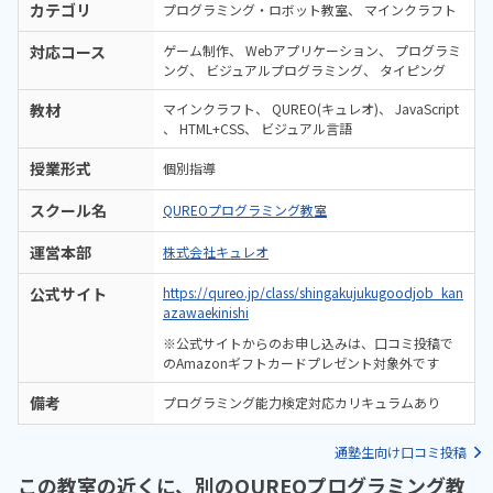
カテゴリ
プログラミング・ロボット教室
マインクラフト
対応コース
ゲーム制作
Webアプリケーション
プログラミ
ング
ビジュアルプログラミング
タイピング
教材
マインクラフト
QUREO(キュレオ)
JavaScript
HTML+CSS
ビジュアル言語
授業形式
個別指導
スクール名
QUREOプログラミング教室
運営本部
株式会社キュレオ
公式サイト
https://qureo.jp/class/shingakujukugoodjob_kan
azawaekinishi
※公式サイトからのお申し込みは、口コミ投稿で
のAmazonギフトカードプレゼント対象外です
備考
プログラミング能力検定対応カリキュラムあり
通塾生向け口コミ投稿
この教室の近くに、別のQUREOプログラミング教