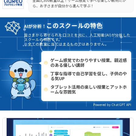
全国3,300教室以上！ゲーム感覚で学べる楽しい教材だか
ら、お子さまが自分から進んで学ぶ！
このスクールの特色
AIが分析！
皆さまから寄せられた口コミを元に、人工知能(AI)が分析した
スクールの特色です。
※全ての教室に当てはまるものではありません。
ゲーム感覚でわかりやすい授業。親近感
のある優しい講師
丁寧な指導で自己学習を促し、子供のや
る気UP
タブレット活用の楽しい授業とアットホ
ームな雰囲気
Powered by ChatGPT API