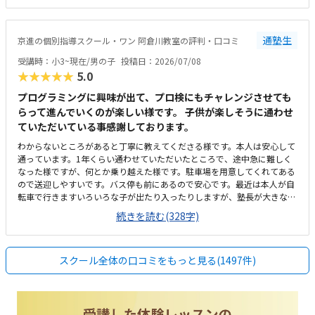
た。１時間やってもらえて、1か月一万円前後なので、この内容なら高く
はなく、続けられると思いました。
通塾生
京進の個別指導スクール・ワン 阿倉川教室の評判・口コミ
受講時：小3~現在/男の子
投稿日：2026/07/08
★★★★★
5.0
プログラミングに興味が出て、プロ検にもチャレンジさせても
らって進んでいくのが楽しい様です。 子供が楽しそうに通わせ
ていただいている事感謝しております。
わからないところがあると丁寧に教えてくださる様です。本人は安心して
通っています。1年くらい通わせていただいたところで、途中急に難しく
なった様ですが、何とか乗り越えた様です。駐車場を用意してくれてある
ので送迎しやすいです。バス停も前にあるので安心です。最近は本人が自
転車で行きますいろいろな子が出たり入ったりしますが、塾長が大きな声
で挨拶してくれるおかげかみんなきちんと挨拶をして入ってきます安いと
続きを読む(328字)
ありがたいですが、現在でも満足です。もともと予算は考えてなかったの
ですが、思ったよりも高いなと思った気がしますが、子供が楽しそうに通
っているので頑張ります。わからないところがあっても丁寧に指導しても
スクール全体の口コミをもっと見る(1497件)
らえる様です。楽しく通わせてもらってます。特に思い当たりません