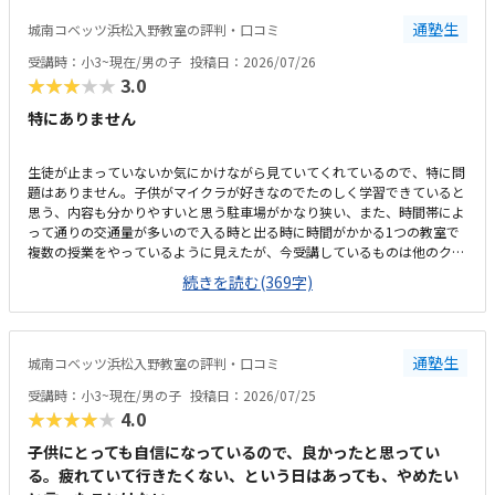
やかな雰囲気の中、お友達とも教え合ったりしながらマイペースに学習で
通塾生
城南コベッツ浜松入野教室の評判・口コミ
きるので、喜んで通っています。トイレが教室から見えない離れた場所に
あり、クラゼミやビル関係以外の方も(屋外からも自由に入れる)使えるの
受講時：小3~現在/男の子
投稿日：2026/07/26
で、ひとりでトイレに行かせるのがかなり心配です。学校と違って急かさ
★★★★★
3.0
れることなくじっくり考えながら学習できるのが嬉しいと言っています。
特にありません
生徒が止まっていないか気にかけながら見ていてくれているので、特に問
題はありません。子供がマイクラが好きなのでたのしく学習できていると
思う、内容も分かりやすいと思う駐車場がかなり狭い、また、時間帯によ
って通りの交通量が多いので入る時と出る時に時間がかかる1つの教室で
複数の授業をやっているように見えたが、今受講しているものは他のクラ
スとかぶっていないので気にはしていないこのくらいの金額はかかるもの
続きを読む(369字)
だと思う、特に不満はないです。回数も週一回で特に不満は無いです。静
かな雰囲気で学習できるのはよい、先生も生徒がつまづいていないか気に
かけながらされているので問題ないです部屋が1つしかなく、他の授業と
かぶっていると声が聞こえて集中できないなどの心配がある程度です特に
通塾生
城南コベッツ浜松入野教室の評判・口コミ
ありません
受講時：小3~現在/男の子
投稿日：2026/07/25
★★★★★
4.0
子供にとっても自信になっているので、良かったと思ってい
る。疲れていて行きたくない、という日はあっても、やめたい