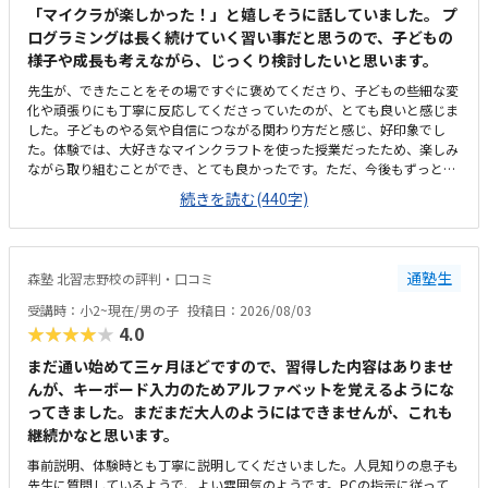
「マイクラが楽しかった！」と嬉しそうに話していました。 プ
ログラミングは長く続けていく習い事だと思うので、子どもの
様子や成長も考えながら、じっくり検討したいと思います。
先生が、できたことをその場ですぐに褒めてくださり、子どもの些細な変
化や頑張りにも丁寧に反応してくださっていたのが、とても良いと感じま
した。子どものやる気や自信につながる関わり方だと感じ、好印象でし
た。体験では、大好きなマインクラフトを使った授業だったため、楽しみ
ながら取り組むことができ、とても良かったです。ただ、今後もずっとマ
インクラフトを使った内容ではないと伺ったので、その後も興味を持って
続きを読む(440字)
取り組めるかどうかは少し気になる点でした。教室は自宅から15分ほどの
距離にあり、通いやすいと感じました。また、駐車場もあるため、送り迎
えもしやすく、安心して通わせられる環境だと思いました。教室は一人ひ
とりの席が完全に仕切られているわけではありませんが、壁などで視線が
通塾生
森塾 北習志野校の評判・口コミ
分散しにくい工夫がされており、集中しやすい雰囲気だと感じました。月
4回（1回50分）で約12,000円という料金は、我が家にとってはやや高く
受講時：小2~現在/男の子
投稿日：2026/08/03
感じますが、プログラミング教室の相場を考えると、妥当な金額なのかな
★★★★★
4.0
と思いました。
まだ通い始めて三ヶ月ほどですので、習得した内容はありませ
んが、キーボード入力のためアルファベットを覚えるようにな
ってきました。まだまだ大人のようにはできませんが、これも
継続かなと思います。
事前説明、体験時とも丁寧に説明してくださいました。人見知りの息子も
先生に質問しているようで、よい雰囲気のようです。PCの指示に従って