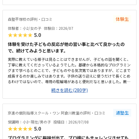
いつも嬉しそう。こういった些細なことも、テンションを維持できる一つ
になる。プログラミングについては、ロボットではないためロボット教室
等に比べると安いが、他とあまり比較していないため分からない。塾長が
体験生
森塾平塚校の評判・口コミ
ベテランでいらっしゃるので、保護者にとってもためになる話をしてくだ
さる。非常に頼りになり、細かく要望も対応してくれているので助かる。
体験者：小2/女の子
体験日：2026/07
特に思い当たらない。
★★★★★
5.0
体験を受けた子どもの反応が他の習い事と比べて良かったの
で、続けてみようと思います。
実際に教えている様子は見ることはできませんが、子どもの話を聞くと、
丁寧に教えてくださっているようでした。基礎から本格的なプログラミン
グまで学べるとのことで、子どものやる気次第ではありますが、どこまで
成長するのか楽しみではあります。子供の送り迎えに使うだけで長くとめ
るわけではないので、専用の駐輪場があると便利だなと思いました。教室
は綺麗ですが、建物自体、廊下や階段などが煙草臭くて、他のテナントも
続きを読む(280字)
入っているので仕方がないのかも知れませんが、そこだけが気になりまし
た。１時間やってもらえて、1か月一万円前後なので、この内容なら高く
はなく、続けられると思いました。
通塾生
京進の個別指導スクール・ワン 阿倉川教室の評判・口コミ
受講時：小3~現在/男の子
投稿日：2026/07/08
★★★★★
5.0
プログラミングに興味が出て、プロ検にもチャレンジさせても