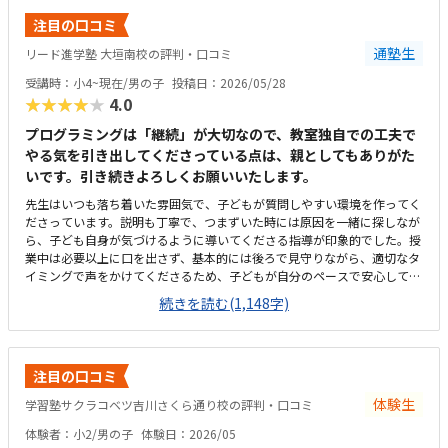
注目の口コミ
通塾生
リード進学塾 大垣南校の評判・口コミ
受講時：小4~現在/男の子
投稿日：2026/05/28
★★★★★
4.0
プログラミングは「継続」が大切なので、教室独自での工夫で
やる気を引き出してくださっている点は、親としてもありがた
いです。引き続きよろしくお願いいたします。
先生はいつも落ち着いた雰囲気で、子どもが質問しやすい環境を作ってく
ださっています。説明も丁寧で、つまずいた時には原因を一緒に探しなが
ら、子ども自身が気づけるように導いてくださる指導が印象的でした。授
業中は必要以上に口を出さず、基本的には後ろで見守りながら、適切なタ
イミングで声をかけてくださるため、子どもが自分のペースで安心して取
り組めています。カリキュラムの細かな内容まではまだ把握しきれていま
続きを読む(1,148字)
せんが、教室独自の進捗シートがとても分かりやすく作られており、「今
日はどこまで進んだか」が一目で確認できる仕組みになっています。子ど
も自身も「今日はここまで進んだよ」と嬉しそうに教えてくれるので、学
習の見える化がしっかりできていると感じます。さらに、各ステップの先
注目の口コミ
には「このあたりでどの検定レベルを目指せるか」といった目安も書かれ
ており、今どの段階にいて、どこに向かっているのかが親にも分かりやす
体験生
学習塾サクラコベツ吉川さくら通り校の評判・口コミ
く示されています。プログラミングは進度や理解度が見えにくいイメージ
体験者：小2/男の子
体験日：2026/05
がありましたが、このシートのおかげで成長の道筋が具体的にイメージで