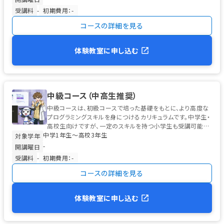
受講料
-
初期費用：-
コースの詳細を見る
体験教室に申し込む
中級コース（中高生推奨）
中級コースは、初級コースで培った基礎をもとに、より高度な
プログラミングスキルを身につけるカリキュラムです。中学生・
高校生向けですが、一定のスキルを持つ小学生も受講可能で
中学1年生〜高校3年生
す。 学習の中心は、高校...
対象学年
-
開講曜日
受講料
-
初期費用：-
コースの詳細を見る
体験教室に申し込む