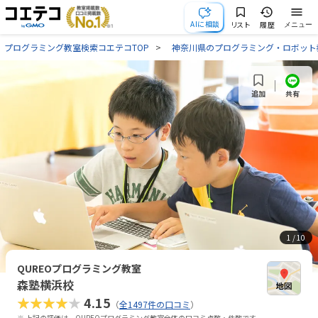
AIに相談
リスト
履歴
メニュー
プログラミング教室検索コエテコTOP
神奈川県のプログラミング・ロボット
共有
追加
1
/ 10
QUREOプログラミング教室
森塾横浜校
★★★★★
4.15
（
全1497件の口コミ
）
※ 上記の評価は、QUREOプログラミング教室全体の口コミ点数・件数です