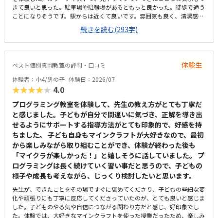
きて良いと思った。駐車場や駐輪場があるともっと良かった。徒歩で通う
ことになりそうです。駅からは近くて良いです。雰囲気も良く、清潔感も
あった。部屋が区切られていて、個人スペースも確保されていて良かっ
続きを読む(293字)
た。基本料金以外に、追加料金があまり無さそうで良かった。できれば、
毎月1万以内で通いたいです。子供に熱心に話しかけてくださったり、褒
めてくださって、子供が頑張ろうという気持ちになれて良かった。
体験生
ベスト個別真岡教室の評判・口コミ
体験者：小4/男の子
体験日：2026/07
★★★★★
4.0
プログラミング教室を体験して、先生の教え方がとても丁寧だ
と感じました。子どもが自分で間違いに気づき、正解を導き出
せるようにサポートする指導方法がとても印象的で、好感を持
ちました。 子ども自身もマインクラフトが大好きなので、最初
から楽しみながら取り組むことができ、体験が終わった後も
「マイクラが楽しかった！」と嬉しそうに話していました。 プ
ログラミングは長く続けていく習い事だと思うので、子どもの
様子や成長も考えながら、じっくり検討したいと思います。
先生が、できたことをその場ですぐに褒めてくださり、子どもの些細な変
化や頑張りにも丁寧に反応してくださっていたのが、とても良いと感じま
した。子どものやる気や自信につながる関わり方だと感じ、好印象でし
た。体験では、大好きなマインクラフトを使った授業だったため、楽しみ