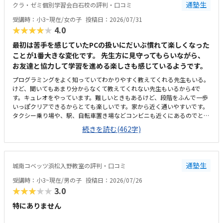
通塾生
クラ・ゼミ個別学習会白石校の評判・口コミ
体験のとき、PCの不具合でスタートが遅くなり、所定の時間よりも受講
時間が短くなってしまったことがありました。その際お電話いただき、少
受講時：小3~現在/女の子
投稿日：2026/07/31
し延長してもいいですかとご相談いただきました。時間がきたら終わり、
★★★★★
4.0
とせずにご対応いただけたのでうれしかったです。今のところ特にありま
せんが、授業内容が不透明なので習熟度がわからないところでしょうか。
最初は苦手を感じていたPCの扱いにだいぶ慣れて楽しくなった
ただ本人は楽しそうに通っています。特にありません。
ことが1番大きな変化です。 先生方に見守ってもらいながら、
お友達と協力して学習を進める楽しさも感じているようです。
プログラミングをよく知っていてわかりやすく教えてくれる先生もいる。
けど、聞いてもあまり分からなくて教えてくれない先生もいるから4で
す。キュレオをやっています。難しいときもあるけど、段階をふんで一歩
いっぽクリアできるからとても楽しいです。家から近く通いやすいです。
タクシー乗り場や、駅、自転車置き場などコンビニも近くにあるのでとて
も便利です。部屋はスッキリしていてきれいで勉強しやすいです。前に仕
続きを読む(462字)
切りもあるから集中できる。温度も聞いて調整してくれるから、過ごしや
すいです。教えてもらう時とそうでない時がある様子なので、あまり教え
てもらわない場合には料金的には高いと感じます。先生方がやさしくて和
やかな雰囲気の中、お友達とも教え合ったりしながらマイペースに学習で
通塾生
城南コベッツ浜松入野教室の評判・口コミ
きるので、喜んで通っています。トイレが教室から見えない離れた場所に
あり、クラゼミやビル関係以外の方も(屋外からも自由に入れる)使えるの
受講時：小3~現在/男の子
投稿日：2026/07/26
で、ひとりでトイレに行かせるのがかなり心配です。学校と違って急かさ
★★★★★
3.0
れることなくじっくり考えながら学習できるのが嬉しいと言っています。
特にありません