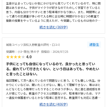
生徒が止まっていないか気にかけながら見ていてくれているので、特に問
題はありません。子供がマイクラが好きなのでたのしく学習できていると
思う、内容も分かりやすいと思う駐車場がかなり狭い、また、時間帯によ
って通りの交通量が多いので入る時と出る時に時間がかかる1つの教室で
複数の授業をやっているように見えたが、今受講しているものは他のクラ
スとかぶっていないので気にはしていないこのくらいの金額はかかるもの
続きを読む(369字)
だと思う、特に不満はないです。回数も週一回で特に不満は無いです。静
かな雰囲気で学習できるのはよい、先生も生徒がつまづいていないか気に
かけながらされているので問題ないです部屋が1つしかなく、他の授業と
かぶっていると声が聞こえて集中できないなどの心配がある程度です特に
通塾生
城南コベッツ浜松入野教室の評判・口コミ
ありません
受講時：小3~現在/男の子
投稿日：2026/07/25
★★★★★
4.0
子供にとっても自信になっているので、良かったと思ってい
る。疲れていて行きたくない、という日はあっても、やめたい
と言ったことはない。
毎回理解して次へ進んでいるので問題ないと思う。とても優しい先生。分
かりにくいなどは、聞いたことがない。難しくて理解できない、等はほと
んどなくむしろ簡単だったりすることのほうが多い。先に進む達成感を本
人が感じている。教室のアクセスは問題ないが、駐車場が狭いため、マナ
ー違反の保護者がいるとかなり駐車に苦労する。教室側でも対応に苦慮し
ている。教室というより、保護者のマナー問題。個人塾として問題ない。
続きを読む(406字)
置いているおやつが駄菓子とかでなく、良いオヤツのため、子どもたちは