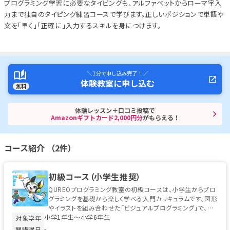
プログラミング学習に必要なタイピングも、アルファベットからローマ字入
力まで独自のタイピング練習コースで学びます。正しいポジションで単語や
文を「早く」「正確に」入力するスキルを身につけます。
＼ 1分で申し込み完了！ ／
体験教室に申し込む
無料
体験レッスン＋口コミ投稿で
Amazonギフトカード2,000円分
がもらえる！
コース紹介 （2件）
初級コース（小学生推奨）
QUREOプログラミング教室の初級コースは、小学生からプロ
グラミングを基礎から楽しく学べる入門カリキュラムです。図形
やイラストを組み合わせた「ビジュアルプログラミング」で、初
小学1年生〜小学6年生
めてのお子様でも安心...
対象学年
-
開講曜日