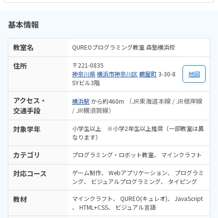
基本情報
教室名
QUREOプログラミング教室 森塾横浜校
住所
〒221-0835
神奈川県
横浜市神奈川区
鶴屋町
3-30-8
地図
SYビル3階
アクセス・
（JR東海道本線 / JR根岸線
横浜駅
から約460m
交通手段
/ JR横須賀線）
対象学年
小学生以上 ※小学2年生以上推奨（一部教室は異
なります）
カテゴリ
プログラミング・ロボット教室
マインクラフト
対応コース
ゲーム制作
Webアプリケーション
プログラミ
ング
ビジュアルプログラミング
タイピング
教材
マインクラフト
QUREO(キュレオ)
JavaScript
HTML+CSS
ビジュアル言語