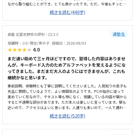
ながら取り組むことができ、とても良かったです。ただ、今後もずっとマ
インクラフトを使った内容ではないと伺ったので、その後も興味を持って
続きを読む(440字)
取り組めるかどうかは少し気になる点でした。教室は自宅から15分ほどの
距離にあり、通いやすいと感じました。また、駐車場もあるため、送り迎
えもしやすく、安心して通わせられる環境だと思いました。教室は一人ひ
とりの席が完全に仕切られているわけではありませんが、壁などで視線が
通塾生
森塾 北習志野校の評判・口コミ
分散しにくい工夫がされており、集中しやすい雰囲気だと感じました。月
4回（1回50分）で約12,000円という料金は、我が家にとってはやや高く
受講時：小2~現在/男の子
投稿日：2026/08/03
感じますが、プログラミング教室の相場を考えると、妥当な金額なのかな
★★★★★
4.0
と思いました。
まだ通い始めて三ヶ月ほどですので、習得した内容はありませ
んが、キーボード入力のためアルファベットを覚えるようにな
ってきました。まだまだ大人のようにはできませんが、これも
継続かなと思います。
事前説明、体験時とも丁寧に説明してくださいました。人見知りの息子も
先生に質問しているようで、よい雰囲気のようです。PCの指示に従って
進めていく形なので、テキスト等も特になく、受講している内容が親から
すると不透明な部分があります。ただ本人は楽しいと言っています。駅も
近いので、アクセスはよいと思います。人通りも多いので、一人で通わせ
てもそんなに問題ないかと思います。ただビルが少し古いので、子供から
続きを読む(520字)
すると怖いかもしれません。高校受験を主とする塾なので、小2の息子か
らすると静かかなと思います。ただそのぶん騒がずいるようなので、雰囲
気は悪くないと思います。プログラミングで一万円は安いと思います。た
だ習得できる内容次第かと思うので、これから様子を見たいと思います。