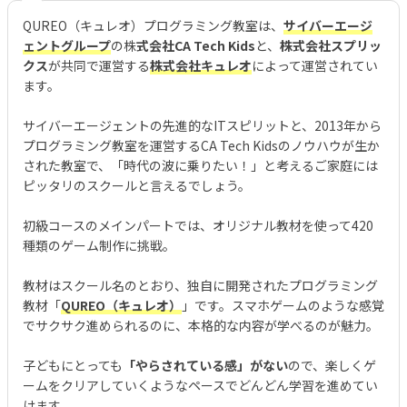
QUREO（キュレオ）プログラミング教室は、
サイバーエージ
ェントグループ
の株
式会社CA Tech Kids
と、
株式会社スプリッ
クス
が共同で運営する
株式会社キュレオ
によって運営されてい
ます。
サイバーエージェントの先進的なITスピリットと、2013年から
プログラミング教室を運営するCA Tech Kidsのノウハウが生か
された教室で、「時代の波に乗りたい！」と考えるご家庭には
ピッタリのスクールと言えるでしょう。
初級コースのメインパートでは、オリジナル教材を使って420
種類のゲーム制作に挑戦。
教材はスクール名のとおり、独自に開発されたプログラミング
教材「
QUREO（キュレオ）
」です。スマホゲームのような感覚
でサクサク進められるのに、本格的な内容が学べるのが魅力。
子どもにとっても
「やらされている感」がない
ので、楽しくゲ
ームをクリアしていくようなペースでどんどん学習を進めてい
けます。