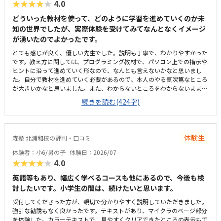
★★★★★
4.0
き、安心して通わせることができています。教室までは車で10分ほどかか
るため、通いやすさとしては「普通」という評価にさせていただきます。
どういった教材を使って、どのように学習を進めていくのか未
周辺は大通りで交通量が多く、路上での一時的な乗り降りが難しいため、
知の世界でしたが、実際体験を受けてみてなんとなくイメージ
毎回専用駐車場に入れる必要があります。少し手間には感じますが、安全
が湧いたのでよかったです。
面を考えると仕方がない部分でもあり、安心して送り迎えができる環境だ
と思っています。教室内は全体的にきれいに整っており、落ち着いた雰囲
とても感じが良く、優しい先生でした。説明も丁寧で、わかりやすかった
気で学べる環境だと感じました。設備もきちんと手入れされていて、パソ
です。教え方に関しては、プログラミング教材で、パソコン上での指示や
コンや机まわりも清潔に保たれているため、子どもが安心して集中できる
ヒントに沿って進めていく形なので、なんとも言えないかなと思いまし
空間になっています。初めてのプログラミング学習でも不安なく取り組め
た。自分で教材を進めていく必要があるので、本人のやる気次第なところ
る環境が整っている点は、とても良い印象でした。教室の割引制度がある
が大きいかなと思いました。また、わからないところをわからないまま適
ことで助かってはいますが、正規料金だけを見るとやはり高いと感じてい
当に進めず、きちんと質問し、確認しながらできるかどうかが懸念点で
続きを読む(424字)
ます。今は割引があるから続けられていますが、もしこの制度がなくなっ
す。家から近く、徒歩で子ども1人でも通わせることができそうなので、
てしまったらどうしようかと考えてしまうこともあります。キュレオとは
そこは魅力的だなと思いました。こじんまりとした教室ですが、机や椅子
直接関係ないのかもしれませんが、教室独自で小学生向けの出席カード制
は綺麗でした。余計なものが置かれていないので勉強に集中できそうな環
度があります。レッスンに参加するたびにスタンプが貯まり、一定数集ま
境だと思いました。月額は習い事の中では高めかなと思います。ただ、パ
ると景品と交換できる仕組みになっているため、子どもも毎回楽しみにし
体験生
森塾 北浦和校の評判・口コミ
ソコンとその中にある教材を使用するため、高くなってしまうのは仕方な
ています。特に大きく気になる点はありません。通い始めてから困ったこ
いかなとも思います。マイクラが使われているということで子どもが興味
体験者：小6/男の子
体験日：2026/07
ともなく、安心して続けられています。上記でお話したとおり、教室の雰
を持っていました。遊び感覚で学んでいけるのは良いと思います。
★★★★★
4.0
囲気や指導の進め方、独自の取り組みなど、総合的に満足しています。子
どもが楽しく通えており、成長を実感できる点が何よりありがたいです。
英語等もあり、幅広く学べるコースも他にあるので、今後も検
今後もこのまま安心して続けられればと思っています。
討したいです。小学生の間は、続けたいと思います。
受付してくださった方が、親切で分かりやすく説明していただきました。
強引な勧誘もなく良かったです。テキストがあり、マイクラのページ部分
を体験した。カラーテキストで、見やすくクリアできたところの表示もで