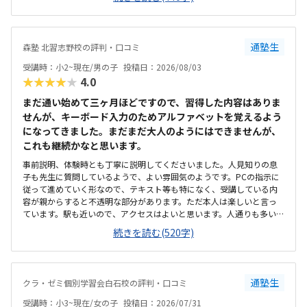
で、その後も興味を持って取り組めるかどうかは少し気になる点でし
た。教室は自宅から15分ほどの距離にあり、通いやすいと感じまし
た。また、駐車場もあるため、送り迎えもしやすく、安心して通わせ
られる環境だと思いました。教室は一人ひとりの席が完全に仕切られ
通塾生
森塾 北習志野校の評判・口コミ
ているわけではありませんが、壁などで視線が分散しにくい工夫がさ
れており、集中しやすい雰囲気だと感じました。月4回（1回50分）で
受講時：小2~現在/男の子
投稿日：2026/08/03
約12,000円という料金は、我が家にとってはやや高く感じますが、プ
★★★★★
4.0
ログラミング教室の相場を考えると、妥当な金額なのかなと思いまし
た。
まだ通い始めて三ヶ月ほどですので、習得した内容はありま
せんが、キーボード入力のためアルファベットを覚えるよう
になってきました。まだまだ大人のようにはできませんが、
これも継続かなと思います。
事前説明、体験時とも丁寧に説明してくださいました。人見知りの息
子も先生に質問しているようで、よい雰囲気のようです。PCの指示に
従って進めていく形なので、テキスト等も特になく、受講している内
容が親からすると不透明な部分があります。ただ本人は楽しいと言っ
ています。駅も近いので、アクセスはよいと思います。人通りも多いの
で、一人で通わせてもそんなに問題ないかと思います。ただビルが少
続きを読む(520字)
し古いので、子供からすると怖いかもしれません。高校受験を主とす
る塾なので、小2の息子からすると静かかなと思います。ただそのぶん
騒がずいるようなので、雰囲気は悪くないと思います。プログラミン
グで一万円は安いと思います。ただ習得できる内容次第かと思うの
通塾生
クラ・ゼミ個別学習会白石校の評判・口コミ
で、これから様子を見たいと思います。体験のとき、PCの不具合でス
タートが遅くなり、所定の時間よりも受講時間が短くなってしまった
受講時：小3~現在/女の子
投稿日：2026/07/31