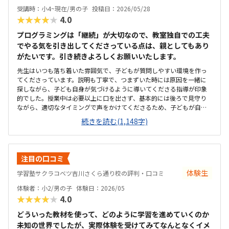
受講時：小4~現在/男の子
投稿日：2026/05/28
★★★★★
4.0
プログラミングは「継続」が大切なので、教室独自での工夫
でやる気を引き出してくださっている点は、親としてもあり
がたいです。引き続きよろしくお願いいたします。
先生はいつも落ち着いた雰囲気で、子どもが質問しやすい環境を作っ
てくださっています。説明も丁寧で、つまずいた時には原因を一緒に
探しながら、子ども自身が気づけるように導いてくださる指導が印象
的でした。授業中は必要以上に口を出さず、基本的には後ろで見守り
ながら、適切なタイミングで声をかけてくださるため、子どもが自分
のペースで安心して取り組めています。カリキュラムの細かな内容ま
続きを読む(1,148字)
ではまだ把握しきれていませんが、教室独自の進捗シートがとても分
かりやすく作られており、「今日はどこまで進んだか」が一目で確認
できる仕組みになっています。子ども自身も「今日はここまで進んだ
よ」と嬉しそうに教えてくれるので、学習の見える化がしっかりでき
注目の口コミ
ていると感じます。さらに、各ステップの先には「このあたりでどの
検定レベルを目指せるか」といった目安も書かれており、今どの段階
体験生
学習塾サクラコベツ吉川さくら通り校の評判・口コミ
にいて、どこに向かっているのかが親にも分かりやすく示されていま
体験者：小2/男の子
体験日：2026/05
す。プログラミングは進度や理解度が見えにくいイメージがありまし
★★★★★
4.0
たが、このシートのおかげで成長の道筋が具体的にイメージでき、安
心して通わせることができています。教室までは車で10分ほどかかる
どういった教材を使って、どのように学習を進めていくのか
ため、通いやすさとしては「普通」という評価にさせていただきま
未知の世界でしたが、実際体験を受けてみてなんとなくイメ
す。周辺は大通りで交通量が多く、路上での一時的な乗り降りが難し