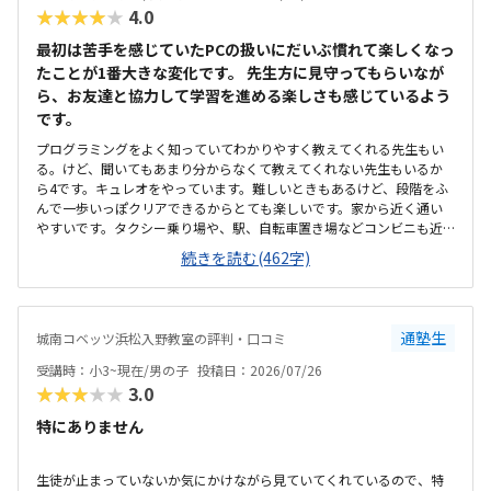
ことがありました。その際お電話いただき、少し延長してもいいです
★★★★★
4.0
かとご相談いただきました。時間がきたら終わり、とせずにご対応い
ただけたのでうれしかったです。今のところ特にありませんが、授業
最初は苦手を感じていたPCの扱いにだいぶ慣れて楽しくなっ
内容が不透明なので習熟度がわからないところでしょうか。ただ本人
たことが1番大きな変化です。 先生方に見守ってもらいなが
は楽しそうに通っています。特にありません。
ら、お友達と協力して学習を進める楽しさも感じているよう
です。
プログラミングをよく知っていてわかりやすく教えてくれる先生もい
る。けど、聞いてもあまり分からなくて教えてくれない先生もいるか
ら4です。キュレオをやっています。難しいときもあるけど、段階をふ
んで一歩いっぽクリアできるからとても楽しいです。家から近く通い
やすいです。タクシー乗り場や、駅、自転車置き場などコンビニも近
くにあるのでとても便利です。部屋はスッキリしていてきれいで勉強
続きを読む(462字)
しやすいです。前に仕切りもあるから集中できる。温度も聞いて調整
してくれるから、過ごしやすいです。教えてもらう時とそうでない時
がある様子なので、あまり教えてもらわない場合には料金的には高い
と感じます。先生方がやさしくて和やかな雰囲気の中、お友達とも教
通塾生
城南コベッツ浜松入野教室の評判・口コミ
え合ったりしながらマイペースに学習できるので、喜んで通っていま
す。トイレが教室から見えない離れた場所にあり、クラゼミやビル関
受講時：小3~現在/男の子
投稿日：2026/07/26
係以外の方も(屋外からも自由に入れる)使えるので、ひとりでトイレに
★★★★★
3.0
行かせるのがかなり心配です。学校と違って急かされることなくじっ
くり考えながら学習できるのが嬉しいと言っています。
特にありません
生徒が止まっていないか気にかけながら見ていてくれているので、特