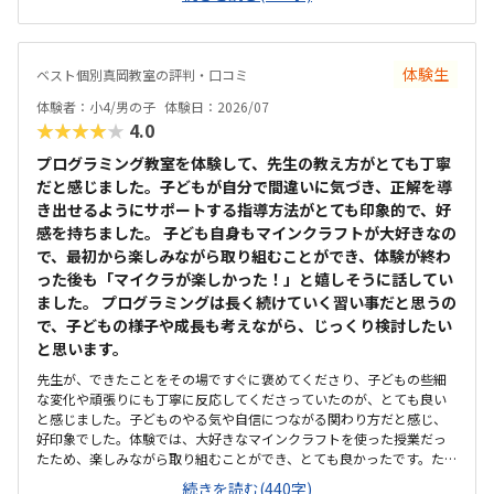
確保されていて良かった。基本料金以外に、追加料金があまり無さそ
うで良かった。できれば、毎月1万以内で通いたいです。子供に熱心に
話しかけてくださったり、褒めてくださって、子供が頑張ろうという
気持ちになれて良かった。
体験生
ベスト個別真岡教室の評判・口コミ
体験者：小4/男の子
体験日：2026/07
★★★★★
4.0
プログラミング教室を体験して、先生の教え方がとても丁寧
だと感じました。子どもが自分で間違いに気づき、正解を導
き出せるようにサポートする指導方法がとても印象的で、好
感を持ちました。 子ども自身もマインクラフトが大好きなの
で、最初から楽しみながら取り組むことができ、体験が終わ
った後も「マイクラが楽しかった！」と嬉しそうに話してい
ました。 プログラミングは長く続けていく習い事だと思うの
で、子どもの様子や成長も考えながら、じっくり検討したい
と思います。
先生が、できたことをその場ですぐに褒めてくださり、子どもの些細
な変化や頑張りにも丁寧に反応してくださっていたのが、とても良い
と感じました。子どものやる気や自信につながる関わり方だと感じ、
好印象でした。体験では、大好きなマインクラフトを使った授業だっ
たため、楽しみながら取り組むことができ、とても良かったです。た
だ、今後もずっとマインクラフトを使った内容ではないと伺ったの
続きを読む(440字)