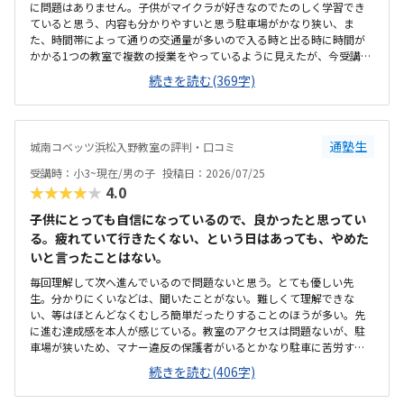
に問題はありません。子供がマイクラが好きなのでたのしく学習でき
ていると思う、内容も分かりやすいと思う駐車場がかなり狭い、ま
た、時間帯によって通りの交通量が多いので入る時と出る時に時間が
かかる1つの教室で複数の授業をやっているように見えたが、今受講し
ているものは他のクラスとかぶっていないので気にはしていないこの
続きを読む(369字)
くらいの金額はかかるものだと思う、特に不満はないです。回数も週
一回で特に不満は無いです。静かな雰囲気で学習できるのはよい、先
生も生徒がつまづいていないか気にかけながらされているので問題な
いです部屋が1つしかなく、他の授業とかぶっていると声が聞こえて集
通塾生
城南コベッツ浜松入野教室の評判・口コミ
中できないなどの心配がある程度です特にありません
受講時：小3~現在/男の子
投稿日：2026/07/25
★★★★★
4.0
子供にとっても自信になっているので、良かったと思ってい
る。疲れていて行きたくない、という日はあっても、やめた
いと言ったことはない。
毎回理解して次へ進んでいるので問題ないと思う。とても優しい先
生。分かりにくいなどは、聞いたことがない。難しくて理解できな
い、等はほとんどなくむしろ簡単だったりすることのほうが多い。先
に進む達成感を本人が感じている。教室のアクセスは問題ないが、駐
車場が狭いため、マナー違反の保護者がいるとかなり駐車に苦労す
る。教室側でも対応に苦慮している。教室というより、保護者のマナ
続きを読む(406字)
ー問題。個人塾として問題ない。置いているおやつが駄菓子とかでな
く、良いオヤツのため、子どもたちはいつも嬉しそう。こういった些