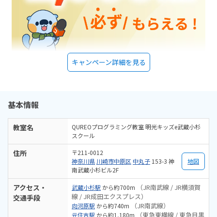
キャンペーン詳細を見る
基本情報
教室名
QUREOプログラミング教室 明光キッズe武蔵小杉
スクール
住所
〒211-0012
神奈川県
川崎市中原区
中丸子
153-3 神
地図
南武蔵小杉ビル2F
アクセス・
（JR南武線 / JR横須賀
武蔵小杉駅
から約700m
線 / JR成田エクスプレス）
交通手段
（JR南武線）
向河原駅
から約740m
（東急東横線 / 東急目黒
元住吉駅
から約1,180m