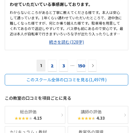
わせていただいている事感謝しております。
わからないところがあると丁寧に教えてくださる様です。本人は安心
して通っています。1年くらい通わせていただいたところで、途中急に
難しくなった様ですが、何とか乗り越えた様です。駐車場を用意して
くれてあるので送迎しやすいです。バス停も前にあるので安心です。最
近は本人が自転車で行きますいろいろな子が出たり入ったりします
が、塾長が大きな声で挨拶してくれるおかげかみんなきちんと挨拶を
続きを読む(328字)
して入ってきます安いとありがたいですが、現在でも満足です。もと
もと予算は考えてなかったのですが、思ったよりも高いなと思った気
がしますが、子供が楽しそうに通っているので頑張ります。わからな
いところがあっても丁寧に指導してもらえる様です。楽しく通わせて
次
1
⋯
もらってます。特に思い当たりません
2
3
150
の
ペ
このスクール全体の口コミを見る(1,497件)
ー
ジ
へ
この教室の口コミを項目ごとに見る
総合評価
講師の評価
4.15
4.33
★★★★★
★★★★★
カリキュラム・教材
教室外の環境