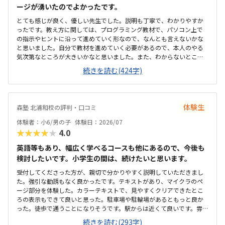
ージが湧いたのでよかったです。
いため、毎回専用駐車場に入れる必要があります。少し手間には感じ
ますが、安全面を考えると仕方がない部分でもあり、安心して送り迎
とても感じが良く、優しい先生でした。説明も丁寧で、わかりやすか
えができる環境だと思っています。教室内は全体的にきれいに整って
ったです。教え方に関しては、プログラミング教材で、パソコン上で
おり、落ち着いた雰囲気で学べる環境だと感じました。設備もきちん
の指示やヒントに沿って進めていく形なので、なんとも言えないかな
と手入れされていて、パソコンや机まわりも清潔に保たれているた
と思いました。自分で教材を進めていく必要があるので、本人のやる
め、子どもが安心して集中できる空間になっています。初めてのプロ
気次第なところが大きいかなと思いました。また、わからないところ
グラミング学習でも不安なく取り組める環境が整っている点は、とて
をわからないまま適当に進めず、きちんと質問し、確認しながらでき
続きを読む(424字)
も良い印象でした。教室の割引制度があることで助かってはいます
るかどうかが懸念点です。家から近く、徒歩で子ども1人でも通わせる
が、正規料金だけを見るとやはり高いと感じています。今は割引があ
ことができそうなので、そこは魅力的だなと思いました。こじんまり
るから続けられていますが、もしこの制度がなくなってしまったらど
とした教室ですが、机や椅子は綺麗でした。余計なものが置かれてい
うしようかと考えてしまうこともあります。キュレオとは直接関係な
ないので勉強に集中できそうな環境だと思いました。月額は習い事の
いのかもしれませんが、教室独自で小学生向けの出席カード制度があ
体験生
森塾 北浦和校の評判・口コミ
中では高めかなと思います。ただ、パソコンとその中にある教材を使
ります。レッスンに参加するたびにスタンプが貯まり、一定数集まる
用するため、高くなってしまうのは仕方ないかなとも思います。マイ
体験者：小6/男の子
体験日：2026/07
と景品と交換できる仕組みになっているため、子どもも毎回楽しみに
クラが使われているということで子どもが興味を持っていました。遊
★★★★★
4.0
しています。特に大きく気になる点はありません。通い始めてから困
び感覚で学んでいけるのは良いと思います。
ったこともなく、安心して続けられています。上記でお話したとお
英語等もあり、幅広く学べるコースも他にあるので、今後も
り、教室の雰囲気や指導の進め方、独自の取り組みなど、総合的に満
検討したいです。小学生の間は、続けたいと思います。
足しています。子どもが楽しく通えており、成長を実感できる点が何
よりありがたいです。今後もこのまま安心して続けられればと思って
受付してくださった方が、親切で分かりやすく説明していただきまし
います。
た。強引な勧誘もなく良かったです。テキストがあり、マイクラのペ
ージ部分を体験した。カラーテキストで、見やすくクリアできたとこ
ろの表示もできて良いと思った。駐車場や駐輪場があるともっと良か
った。徒歩で通うことになりそうです。駅からは近くて良いです。雰囲
気も良く、清潔感もあった。部屋が区切られていて、個人スペースも
続きを読む(293字)