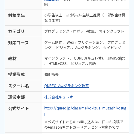
線）
対象学年
小学生以上 ※小学2年生以上推奨（一部教室は異
なります）
カテゴリ
プログラミング・ロボット教室
マインクラフト
対応コース
ゲーム制作
Webアプリケーション
プログラミ
ング
ビジュアルプログラミング
タイピング
教材
マインクラフト
QUREO(キュレオ)
JavaScript
HTML+CSS
ビジュアル言語
授業形式
個別指導
スクール名
QUREOプログラミング教室
運営本部
株式会社キュレオ
公式サイト
https://qureo.jp/class/meikokizue_muzashikosug
i
※公式サイトからのお申し込みは、口コミ投稿で
のAmazonギフトカードプレゼント対象外です