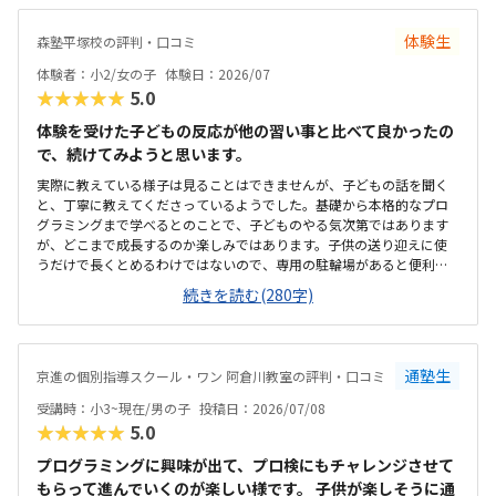
細なことも、テンションを維持できる一つになる。プログラミングに
ついては、ロボットではないためロボット教室等に比べると安いが、
体験生
森塾平塚校の評判・口コミ
他とあまり比較していないため分からない。塾長がベテランでいらっ
しゃるので、保護者にとってもためになる話をしてくださる。非常に
体験者：小2/女の子
体験日：2026/07
頼りになり、細かく要望も対応してくれているので助かる。特に思い
★★★★★
5.0
当たらない。
体験を受けた子どもの反応が他の習い事と比べて良かったの
で、続けてみようと思います。
実際に教えている様子は見ることはできませんが、子どもの話を聞く
と、丁寧に教えてくださっているようでした。基礎から本格的なプロ
グラミングまで学べるとのことで、子どものやる気次第ではあります
が、どこまで成長するのか楽しみではあります。子供の送り迎えに使
うだけで長くとめるわけではないので、専用の駐輪場があると便利だ
なと思いました。教室は綺麗ですが、建物自体、廊下や階段などが煙
続きを読む(280字)
草臭くて、他のテナントも入っているので仕方がないのかも知れませ
んが、そこだけが気になりました。１時間やってもらえて、1か月一万
円前後なので、この内容なら高くはなく、続けられると思いました。
通塾生
京進の個別指導スクール・ワン 阿倉川教室の評判・口コミ
受講時：小3~現在/男の子
投稿日：2026/07/08
★★★★★
5.0
プログラミングに興味が出て、プロ検にもチャレンジさせて
もらって進んでいくのが楽しい様です。 子供が楽しそうに通