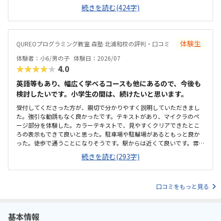
をわからないまま適当に進めず、きちんと質問し、確認しながらでき
続きを読む(424字)
るかどうかが懸念点です。家から近く、徒歩で子ども1人でも通わせる
ことができそうなので、そこは魅力的だなと思いました。こじんまり
とした教室ですが、机や椅子は綺麗でした。余計なものが置かれてい
ないので勉強に集中できそうな環境だと思いました。月額は習い事の
体験生
QUREOプログラミング教室 森塾 北浦和校の評判・口コミ
中では高めかなと思います。ただ、パソコンとその中にある教材を使
用するため、高くなってしまうのは仕方ないかなとも思います。マイ
体験者：小6/男の子
体験日：2026/07
クラが使われているということで子どもが興味を持っていました。遊
★★★★★
4.0
び感覚で学んでいけるのは良いと思います。
英語等もあり、幅広く学べるコースも他にあるので、今後も
検討したいです。小学生の間は、続けたいと思います。
受付してくださった方が、親切で分かりやすく説明していただきまし
た。強引な勧誘もなく良かったです。テキストがあり、マイクラのペ
ージ部分を体験した。カラーテキストで、見やすくクリアできたとこ
ろの表示もできて良いと思った。駐車場や駐輪場があるともっと良か
った。徒歩で通うことになりそうです。駅からは近くて良いです。雰囲
気も良く、清潔感もあった。部屋が区切られていて、個人スペースも
続きを読む(293字)
確保されていて良かった。基本料金以外に、追加料金があまり無さそ
うで良かった。できれば、毎月1万以内で通いたいです。子供に熱心に
話しかけてくださったり、褒めてくださって、子供が頑張ろうという
口コミをもっと見る
気持ちになれて良かった。
基本情報