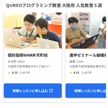
QUREOプログラミング教室 大阪府 人気教室５選
個別指導WAM弁天町校
進学ゼミナール緑橋校
弁天町 580m
緑橋 320m
大阪府大阪市港区弁天1丁目6-17
大阪府大阪市東成区東中本2-
★
4.15
（1497件
★
4.15
（1497件
体験レッスンに申し込む
体験レッスンに申し込