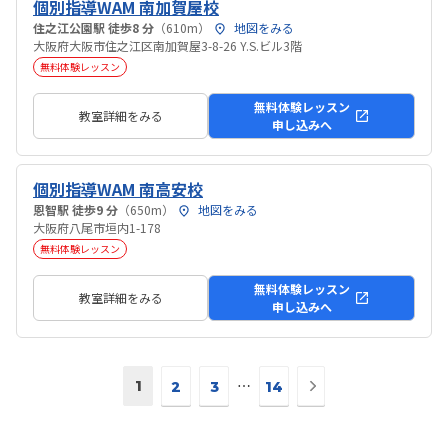
個別指導WAM 南加賀屋校
住之江公園駅 徒歩8 分
（610m）
地図をみる
大阪府大阪市住之江区南加賀屋3-8-26 Y.S.ビル3階
無料体験レッスン
無料体験レッスン
教室詳細をみる
申し込みへ
個別指導WAM 南高安校
恩智駅 徒歩9 分
（650m）
地図をみる
大阪府八尾市垣内1-178
無料体験レッスン
無料体験レッスン
教室詳細をみる
申し込みへ
次
1
⋯
2
3
14
の
ペ
ー