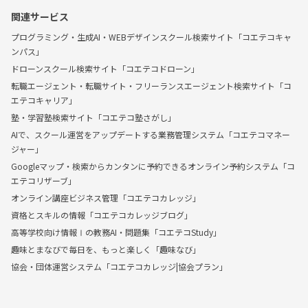
関連サービス
プログラミング・生成AI・WEBデザインスクール検索サイト「コエテコキャ
ンパス」
ドローンスクール検索サイト「コエテコドローン」
転職エージェント・転職サイト・フリーランスエージェント検索サイト「コ
エテコキャリア」
塾・学習塾検索サイト「コエテコ塾さがし」
AIで、スクール運営をアップデートする業務管理システム「コエテコマネー
ジャー」
Googleマップ・検索からカンタンに予約できるオンライン予約システム「コ
エテコリザーブ」
オンライン講座ビジネス管理「コエテコカレッジ」
資格とスキルの情報「コエテコカレッジブログ」
高等学校向け情報Ⅰの教務AI・問題集「コエテコStudy」
趣味とまなびで毎日を、もっと楽しく「趣味なび」
協会・団体運営システム「コエテコカレッジ|協会プラン」