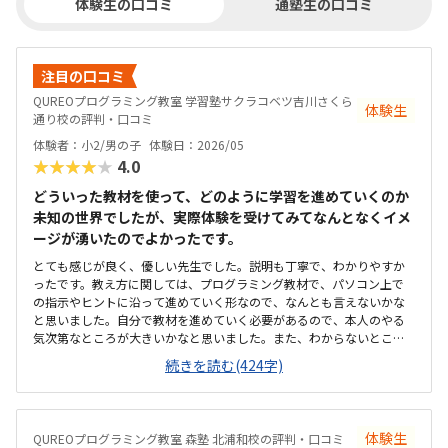
体験生の口コミ
通塾生の口コミ
注目の口コミ
QUREOプログラミング教室 学習塾サクラコベツ吉川さくら
体験生
通り校の評判・口コミ
体験者：小2/男の子
体験日：2026/05
★★★★★
4.0
どういった教材を使って、どのように学習を進めていくのか
未知の世界でしたが、実際体験を受けてみてなんとなくイメ
ージが湧いたのでよかったです。
とても感じが良く、優しい先生でした。説明も丁寧で、わかりやすか
ったです。教え方に関しては、プログラミング教材で、パソコン上で
の指示やヒントに沿って進めていく形なので、なんとも言えないかな
と思いました。自分で教材を進めていく必要があるので、本人のやる
気次第なところが大きいかなと思いました。また、わからないところ
をわからないまま適当に進めず、きちんと質問し、確認しながらでき
続きを読む(424字)
るかどうかが懸念点です。家から近く、徒歩で子ども1人でも通わせる
ことができそうなので、そこは魅力的だなと思いました。こじんまり
とした教室ですが、机や椅子は綺麗でした。余計なものが置かれてい
ないので勉強に集中できそうな環境だと思いました。月額は習い事の
体験生
QUREOプログラミング教室 森塾 北浦和校の評判・口コミ
中では高めかなと思います。ただ、パソコンとその中にある教材を使