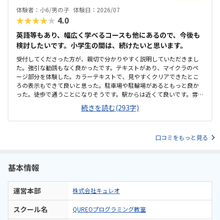
用するため、高くなってしまうのは仕方ないかなとも思います。マイ
体験者：小6/男の子
体験日：2026/07
クラが使われているということで子どもが興味を持っていました。遊
★★★★★
4.0
び感覚で学んでいけるのは良いと思います。
英語等もあり、幅広く学べるコースも他にあるので、今後も
検討したいです。小学生の間は、続けたいと思います。
受付してくださった方が、親切で分かりやすく説明していただきまし
た。強引な勧誘もなく良かったです。テキストがあり、マイクラのペ
ージ部分を体験した。カラーテキストで、見やすくクリアできたとこ
ろの表示もできて良いと思った。駐車場や駐輪場があるともっと良か
った。徒歩で通うことになりそうです。駅からは近くて良いです。雰囲
気も良く、清潔感もあった。部屋が区切られていて、個人スペースも
続きを読む(293字)
確保されていて良かった。基本料金以外に、追加料金があまり無さそ
うで良かった。できれば、毎月1万以内で通いたいです。子供に熱心に
話しかけてくださったり、褒めてくださって、子供が頑張ろうという
口コミをもっと見る
気持ちになれて良かった。
基本情報
運営本部
株式会社キュレオ
スクール名
QUREOプログラミング教室