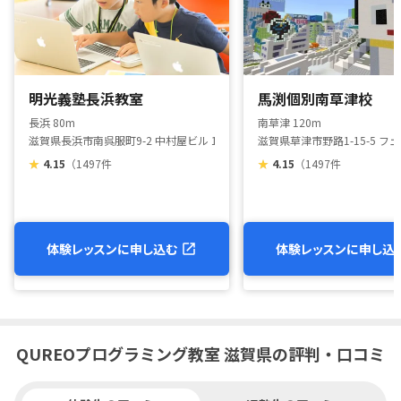
明光義塾長浜教室
馬渕個別南草津校
長浜 80m
南草津 120m
滋賀県長浜市南呉服町9-2 中村屋ビル 1F
滋賀県草津市野路1-15-5 フ
★
4.15
（1497件
★
4.15
（1497件
体験レッスンに申し込む
体験レッスンに申し込
QUREOプログラミング教室 滋賀県の評判・口コミ