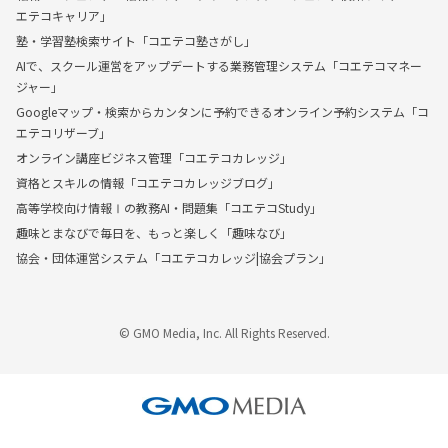
エテコキャリア」
塾・学習塾検索サイト「コエテコ塾さがし」
AIで、スクール運営をアップデートする業務管理システム「コエテコマネー
ジャー」
Googleマップ・検索からカンタンに予約できるオンライン予約システム「コ
エテコリザーブ」
オンライン講座ビジネス管理「コエテコカレッジ」
資格とスキルの情報「コエテコカレッジブログ」
高等学校向け情報Ⅰの教務AI・問題集「コエテコStudy」
趣味とまなびで毎日を、もっと楽しく「趣味なび」
協会・団体運営システム「コエテコカレッジ|協会プラン」
© GMO Media, Inc. All Rights Reserved.