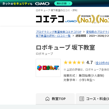
無料診断
ロボキューブ 坂下教室の口コミ・評判
プログラミング教室検索コエテコTOP
愛知県のプログラ
坂下教室の評判・口コミ一覧
通塾期間：2023〜2026(
ロボキューブ 坂下教室
ロボキューブ
★★★★★
4.7
（
全10件の
※ 上記の評価は、ロボキューブ全体
授業形式：
集団指導(少人数制)
対象学年： 小学1年生～
教室TOP
コース・料金(8