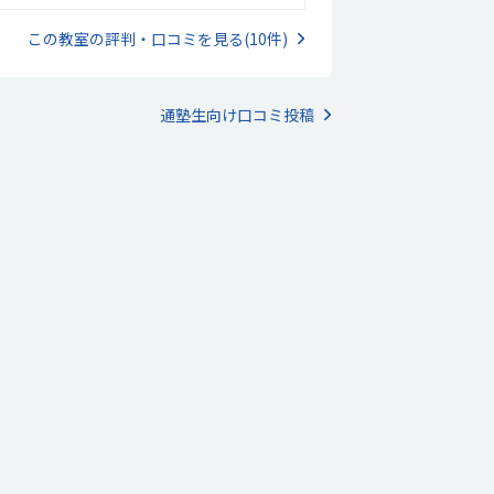
ので、忘れてしまいそうなのが難点です。駐車場
完備されているので有難いです。欲を言えば、も
この教室の評判・口コミを見る(10件)
と駐車場と教室が近ければ良いなと…。建物の
、部屋はとても綺麗で清潔です。先生達も優し
教室の雰囲気は良いです。月2回で12000円の月
、それにプラスブロック代がかかるので、お高め
通塾生向け口コミ投稿
習い事です。もう少し授業回数を増やす、または
安くなると有難いですが、難しいかな…。プログ
ミングだけの授業じゃなくてブロックを自分で組
立てられるので、楽しいようです。プログラミン
だけだと飽きてしまうかも。月謝です。