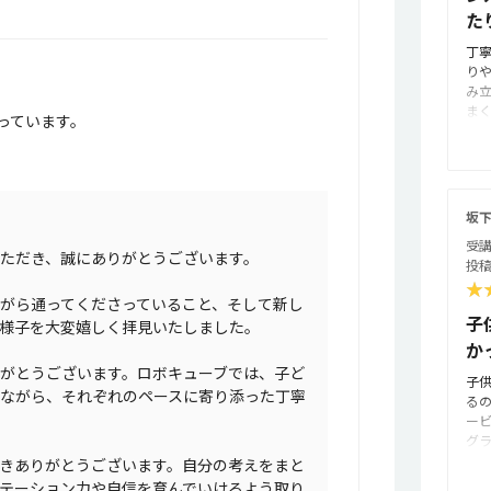
た
丁
り
み
ま
っています。
も
あ
す
り
た
坂
成
受講
ただき、誠にありがとうございます。
投稿
★
がら通ってくださっていること、そして新し
子
様子を大変嬉しく拝見いたしました。
か
がとうございます。ロボキューブでは、子ど
子
ながら、それぞれのペースに寄り添った丁寧
る
ー
グ
学
きありがとうございます。自分の考えをまと
て
テーション力や自信を育んでいけるよう取り