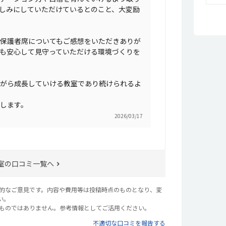
な
しみにしていただけているとのこと、大変励
が
っ
中
保護者席についてもご感想をいただきありが
く、
謝
も安心して見守っていただける環境づくりを
の
お
ラ
がら成長していける教室であり続けられるよ
み
グ
します。
2026/03/17
室の口コミ一覧へ
観的なご意見です。内容や費用等は投稿時点のものとなり、変
い。
るものではありません。参考情報としてご活用ください。
不適切な口コミを報告する