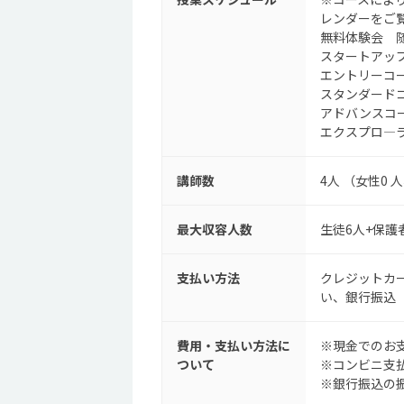
レンダーをご
無料体験会 
スタートアッ
エントリーコー
スタンダードコ
アドバンスコー
エクスプロ―
講師数
4人 （女性0 
最大収容人数
生徒6人+保護
支払い方法
クレジットカード
い、銀行振込
費用・支払い方法に
※現金でのお
ついて
※コンビニ支
※銀行振込の