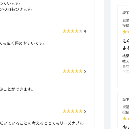
っています。
ンの力もつきます。
坂
受講
投稿
★★★★★
4
★
も
ても広く停めやすいです。
よ
結
教
異
★★★★★
5
学
藤
す
り
ぶことができます。
先
ま
坂
ら
受講
教室
★★★★★
5
投稿
★
ただいていることを考えるととてもリーズナブル
少