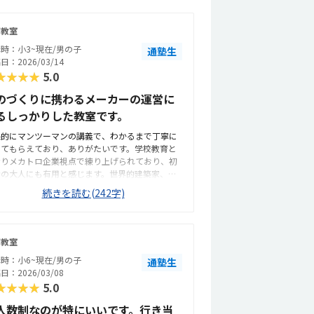
下教室
時：小3~現在/男の子
通塾生
日：2026/03/14
★★★★
5.0
のづくりに携わるメーカーの運営に
るしっかりした教室です。
果的にマンツーマンの講義で、わかるまで丁寧に
えてもらえており、ありがたいです。学校教育と
なりメカトロ企業視点で練り上げられており、初
者の大人にも有用と感じます。世界的建築家、安
忠雄の建築で学べるのは稀有な体験かと思いま
続きを読む(242字)
。教室はアイデアを凝らして日々改善されてお
、こまめに改善されています。この講座の内容、
生方のレベル高さから考えますと、安価だと思い
す。企業の第一線で活躍されていた技術者の方か
下教室
教えていただけるのはロボキューブさん(特に坂下
時：小6~現在/男の子
通塾生
)の強みかと思います。
日：2026/03/08
★★★★
5.0
人数制なのが特にいいです。行き当