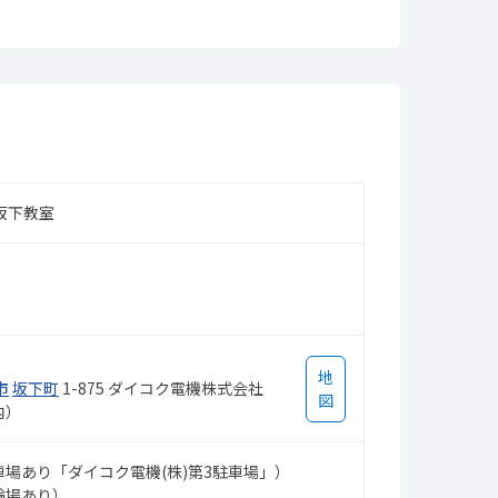
坂下教室
地
市
坂下町
1-875 ダイコク電機株式会社
図
内）
場あり「ダイコク電機(株)第3駐車場」）
輪場あり）