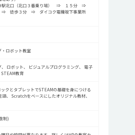
寺駅北口（北口３番乗り場） ⇒ １５分 ⇒
 ⇒ 徒歩３分 ⇒ ダイコク電機坂下事業所
グ・ロボット教室
グ
ロボット
ビジュアルプログラミング
電子
・STEAM教育
ロックとタブレットでSTEAMの基礎を身につける
言語
Scratchをベースにしたオリジナル教材
数制)
り曜日や時間が異なります。詳しくはHPの教室カ