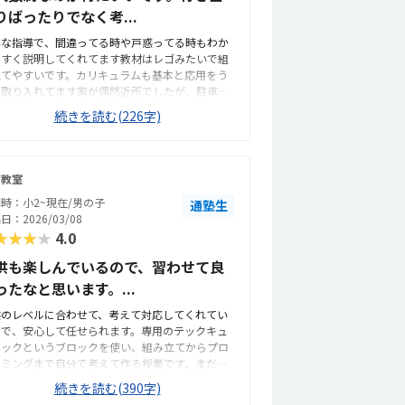
りばったりでなく考...
寧な指導で、間違ってる時や戸惑ってる時もわか
やすく説明してくれてます教材はレゴみたいで組
立てやすいです。カリキュラムも基本と応用をう
く取り入れてます家が偶然近所でしたが、駐車場
広く車で通うには不便はないです設備も清潔感が
続きを読む(226字)
り教室内も明るく学習するにはいい環境と思いま
月2回で月ごとにテーマを組んでくれてるのでわか
やすい。金額も相応かと思います自分で組み立て
りプログラム入力してそのとおり動いたときの達
下教室
感を持ってくれたのが良かった。なし
時：小2~現在/男の子
通塾生
日：2026/03/08
★★★★
4.0
供も楽しんでいるので、習わせて良
ったなと思います。...
供のレベルに合わせて、考えて対応してくれてい
ので、安心して任せられます。専用のテックキュ
ビックというブロックを使い、組み立てからプロ
ラミングまで自分で考えて作る授業です。まだ低
年で1から考えて作るのは難しいので、先生に教え
続きを読む(390字)
もらいながら作っています。月に2回の授業で隔週