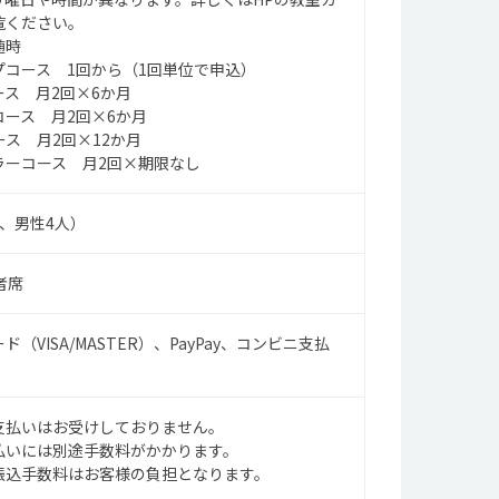
覧ください。
随時
プコース 1回から（1回単位で申込）
ス 月2回×6か月
ース 月2回×6か月
ス 月2回×12か月
ラーコース 月2回×期限なし
人、男性4人）
者席
（VISA/MASTER）、PayPay、コンビニ支払
支払いはお受けしておりません。
払いには別途手数料がかかります。
振込手数料はお客様の負担となります。