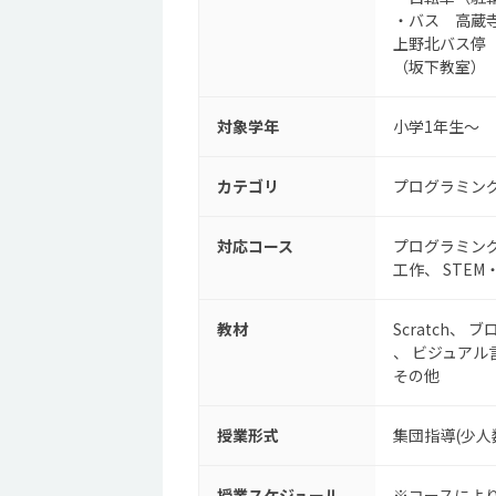
・バス 高蔵
上野北バス停
（坂下教室）
対象学年
小学1年生～
カテゴリ
プログラミン
対応コース
プログラミン
工作
STEM
教材
Scratch
ブ
ビジュアル
その他
授業形式
集団指導(少人
授業スケジュール
※コースによ