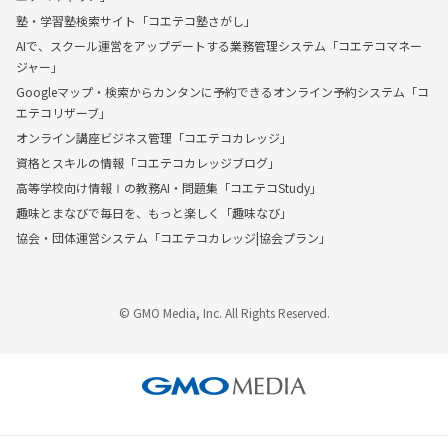
塾・学習塾検索サイト「コエテコ塾さがし」
AIで、スクール運営をアップデートする業務管理システム「コエテコマネー
ジャー」
Googleマップ・検索からカンタンに予約できるオンライン予約システム「コ
エテコリザーブ」
オンライン講座ビジネス管理「コエテコカレッジ」
資格とスキルの情報「コエテコカレッジブログ」
高等学校向け情報Ⅰの教務AI・問題集「コエテコStudy」
趣味とまなびで毎日を、もっと楽しく「趣味なび」
協会・団体運営システム「コエテコカレッジ|協会プラン」
© GMO Media, Inc. All Rights Reserved.