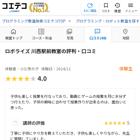
AIに相談
リスト
履歴
メニュー
プログラミング教室検索コエテコTOP
プログラミング・ロボット教室を探す
教室トップ
コース・料金
写真
口コミ(69)
地図
ロボライズ 川西駅前教室の評判・口コミ
体験生
体験者：小3/男の子
体験日：2024/11
★★★★★
4.0
子供も楽しく授業を行なっており、動画とゲームの授業を月に半分ず
つ行えたり、子供の興味に合わせて授業作りが出来るのは、面白いと
思った。
講師の評価
★★★★★
5
丁寧に子供にやり方を教えていただき、子供も楽しくやりながら、先生
に質問していました。