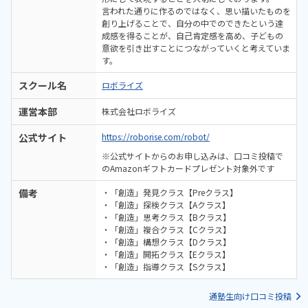
言われた通りに作るのではなく、思い描いたものを
創り上げることで、自分の中でのできたという達
成感を得ることが、自己肯定感を高め、子どもの
意欲を引き出すことにつながっていくと考えていま
す。
スクール名
ロボライズ
運営本部
株式会社ロボライズ
公式サイト
https://roborise.com/robot/
※公式サイトからのお申し込みは、口コミ投稿で
のAmazonギフトカードプレゼント対象外です
備考
・「創造」発見クラス【Preクラス】
・「創造」探検クラス【Aクラス】
・「創造」思考クラス【Bクラス】
・「創造」複合クラス【Cクラス】
・「創造」構想クラス【Dクラス】
・「創造」開拓クラス【Eクラス】
・「創造」指導クラス【Sクラス】
通塾生向け口コミ投稿