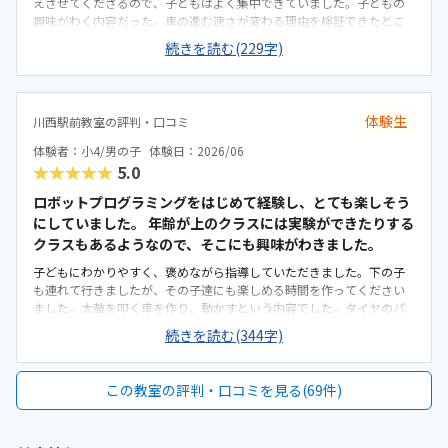
えさせてくださるので、子どもはよく集中できていました。子どもの
興味がわく内容だった。車の進む速さが変わる理由を検証できたとこ
ろが良かった。近所の商業施設内にあるのでわかりやすく、子どもだ
続きを読む(229字)
けでも安全に通えそうだと思いました。作業スペースがしっかり確保
されていて、外からの光が十分入るオフィスなので、気持ちが良かっ
た。スポーツ系の習い事二つに通っていますが、それらと比べると多
少高めな気がしています。
体験生
川西駅前教室の評判・口コミ
体験者：小4/男の子
体験日：2026/06
★★★★★
5.0
ロボットプログラミングをはじめて経験し、とても楽しそう
にしていました。 年齢が上のクラスには実験ができたりする
クラスもあるようなので、そこにも興味がわきました。
子どもにわかりやすく、褒めながら指導していただきました。下の子
も連れて行きましたが、その子達にも楽しめる時間を作ってください
ました。太鼓を叩く車を作り、動かすという内容でした。タイヤのパ
ーツが色々あり、試行錯誤しながら作成しているのが印象的でした。
続きを読む(344字)
車の場合、駐車券の発行がないのが残念でした。駅近なので、迷わず
いけるのは良いです。ブースが分かれていて、子どもが集中しやすい配
慮がされているのかなと思いました。レイアウトの調整もしやすそう
この教室の評判・口コミを見る(69件)
でした。妥当な金額だと思いました。ただ、休みの振替ルールが厳し
そうだなという印象でした。先生の教え方が、お上手で、長年通われ
てる生徒さんが多いのが安心だなと思いました。歴代の生徒さんが作