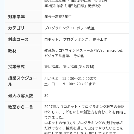
阪急宝塚本線「川西能勢口駅」徒歩1分
JR福知山線「川西池田駅」徒歩3分
対象学年
年長～高校2年生
カテゴリ
プログラミング・ロボット教室
対応コース
ロボット
プログラミング
電子工作
教材
教育版レゴ® マインドストーム® EV3
micro:bit
ビジュアル言語
その他
授業形式
集団指導
集団指導(少人数制)
授業スケジュー
月から金 15：30～21：00まで
ル
土、日 9：00～20：00まで
最大収容人数
30
教室から一言
2007年よりロボット・プログラミング教室の先駆
けとして、子どもたちの創造力を育むことを目指し
てきました。
ロボットの作り方やプログラミングの技術を学ぶ
だけでなく、授業を通して自分でやりたいことを
形にして表現することを大切にしております。