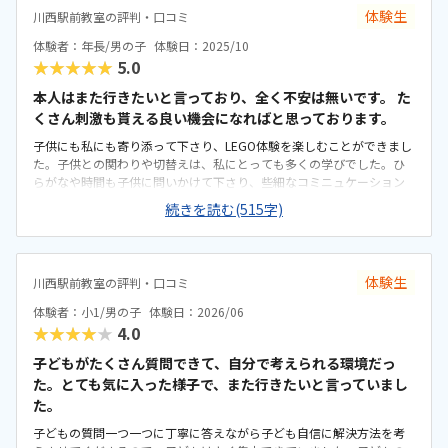
体験生
川西駅前教室の評判・口コミ
体験者：年長/男の子
体験日：2025/10
★★★★★
5.0
本人はまた行きたいと言っており、全く不安は無いです。 た
くさん刺激も貰える良い機会になればと思っております。
子供にも私にも寄り添って下さり、LEGO体験を楽しむことができまし
た。子供との関わりや切替えは、私にとっても多くの学びでした。ひ
らがなや時間も子供に問いかけて下さり、些細なコミニュケーション
から本人の緊張も和らいでいきました。最後まで担当くださったおぎ
続きを読む(515字)
そ先生の熱意には感謝しております。LEGOで車を作る体験では、車を
パーツ・作り方・動作、しっかり細分化し、子供にもわかりやすい伝
え方でした。組立ても、子供のやりたいに寄り添った指導で、一貫し
て「考える」を体現されていました。駅近くでとてもアクセスしやす
体験生
川西駅前教室の評判・口コミ
かったです。ただ、希望は車での送迎でしたので、近隣駐車場の空き
具合を気にする必要があり、少し迷っています。教室は整理整頓され
体験者：小1/男の子
体験日：2026/06
ており、設備も綺麗で安全なものばかりで、安心しております。自分
★★★★★
4.0
のボックスや制作物を管理できるスペースも十分あり、取り組みやす
く感じました。サポート環境も考えると、料金設定に対しての不安は
子どもがたくさん質問できて、自分で考えられる環境だっ
無かったです。回数は少なく感じましたが、本人が物足りないくらい
た。とても気に入った様子で、また行きたいと言っていまし
の方が続きそうな性格なので、丁度良いのかもしれないです。取組み
た。
中や完成品の撮影など、さりげない声かけや気遣いが感じられ、安心
子どもの質問一つ一つに丁寧に答えながら子ども自信に解決方法を考
して通える環境だと感じました。