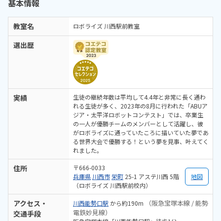
基本情報
られた巨大作品を見て、自分も友達と作ってみたい！と話してくれま
した
教室名
ロボライズ 川西駅前教室
選出歴
実績
生徒の継続年数は平均して4.4年と非常に長く通わ
れる生徒が多く、2023年の8月に行われた「ABUア
ジア・太平洋ロボットコンテスト」では、卒業生
の一人が優勝チームのメンバーとして活躍し、彼
がロボライズに通っていたころに描いていた夢であ
る世界大会で優勝する！という夢を見事、叶えてく
れました。
住所
〒666-0033
兵庫県
川西市
栄町
25-1 アステ川西 5階
地図
（ロボライズ 川西駅前校内）
アクセス・
（阪急宝塚本線 / 能勢
川西能勢口駅
から約190m
電鉄妙見線）
交通手段