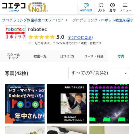
AIに相談
リスト
履歴
メニュー
プログラミング教室検索コエテコTOP
プログラミング・ロボット教室を探す
robotec
★★★★★
5.0
（
全2件の口コミ
）
※ 上記の評価は、robotec全体の口コミ点数・件数です
スクール
教室一覧
口コミ(2)
コース・料金
写真
トップ
写真(42枚)