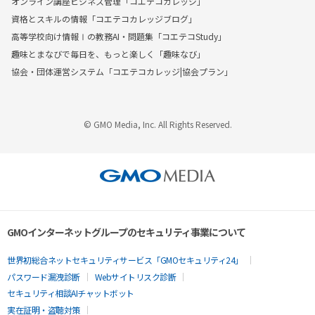
オンライン講座ビジネス管理「コエテコカレッジ」
資格とスキルの情報「コエテコカレッジブログ」
高等学校向け情報Ⅰの教務AI・問題集「コエテコStudy」
趣味とまなびで毎日を、もっと楽しく「趣味なび」
協会・団体運営システム「コエテコカレッジ|協会プラン」
© GMO Media, Inc. All Rights Reserved.
GMOインターネットグループのセキュリティ事業について
世界初総合ネットセキュリティサービス「GMOセキュリティ24」
パスワード漏洩診断
Webサイトリスク診断
セキュリティ相談AIチャットボット
実在証明・盗聴対策