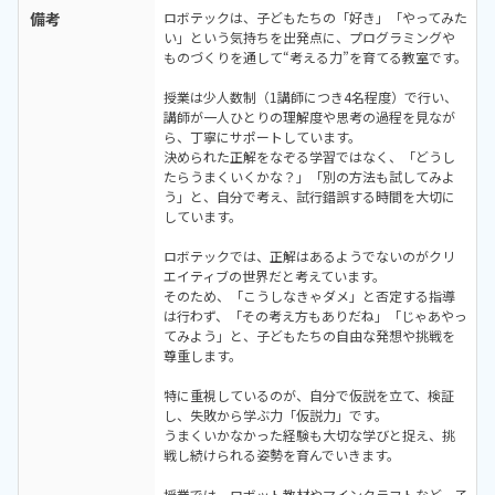
備考
ロボテックは、子どもたちの「好き」「やってみた
い」という気持ちを出発点に、プログラミングや
ものづくりを通して“考える力”を育てる教室です。
授業は少人数制（1講師につき4名程度）で行い、
講師が一人ひとりの理解度や思考の過程を見なが
ら、丁寧にサポートしています。
決められた正解をなぞる学習ではなく、「どうし
たらうまくいくかな？」「別の方法も試してみよ
う」と、自分で考え、試行錯誤する時間を大切に
しています。
ロボテックでは、正解はあるようでないのがクリ
エイティブの世界だと考えています。
そのため、「こうしなきゃダメ」と否定する指導
は行わず、「その考え方もありだね」「じゃあやっ
てみよう」と、子どもたちの自由な発想や挑戦を
尊重します。
特に重視しているのが、自分で仮説を立て、検証
し、失敗から学ぶ力「仮説力」です。
うまくいかなかった経験も大切な学びと捉え、挑
戦し続けられる姿勢を育んでいきます。
授業では、ロボット教材やマインクラフトなど、子