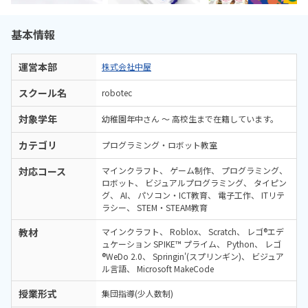
基本情報
運営本部
株式会社中屋
スクール名
robotec
対象学年
幼稚園年中さん ～ 高校生まで在籍しています。
カテゴリ
プログラミング・ロボット教室
対応コース
マインクラフト
ゲーム制作
プログラミング
ロボット
ビジュアルプログラミング
タイピン
グ
AI
パソコン・ICT教育
電子工作
ITリテ
ラシー
STEM・STEAM教育
教材
マインクラフト
Roblox
Scratch
レゴ®エデ
ュケーション SPIKE™ プライム
Python
レゴ
®WeDo 2.0
Springin'(スプリンギン)
ビジュア
ル言語
Microsoft MakeCode
授業形式
集団指導(少人数制)