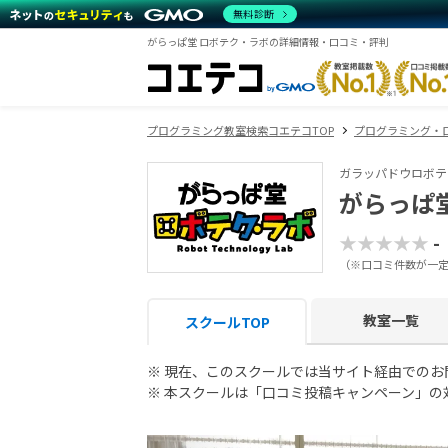
無料診断
がらっぱ堂 ロボテク・ラボの詳細情報・口コミ・評判
プログラミング教室検索コエテコTOP
プログラミング・
ガラッパドウロボテ
がらっぱ
★★★★★
-
（※口コミ件数が一
教室一覧
スクールTOP
※ 現在、このスクールでは当サイト経由での
※ 本スクールは「口コミ投稿キャンペーン」の