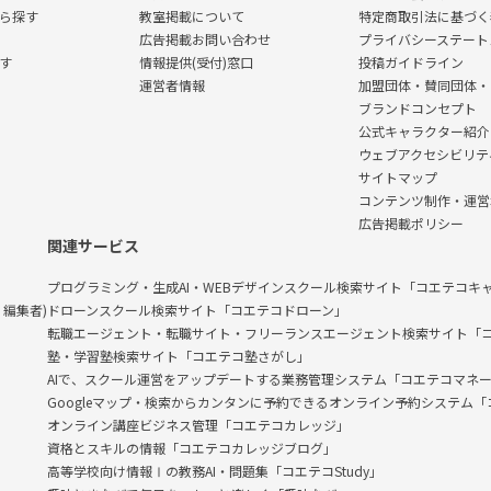
ら探す
教室掲載について
特定商取引法に基づく
広告掲載お問い合わせ
プライバシーステート
す
情報提供(受付)窓口
投稿ガイドライン
運営者情報
加盟団体・賛同団体・
ブランドコンセプト
公式キャラクター紹介
ウェブアクセシビリテ
サイトマップ
コンテンツ制作・運営
広告掲載ポリシー
関連サービス
プログラミング・生成AI・WEBデザインスクール検索サイト「コエテコキ
編集者)
ドローンスクール検索サイト「コエテコドローン」
転職エージェント・転職サイト・フリーランスエージェント検索サイト「
塾・学習塾検索サイト「コエテコ塾さがし」
AIで、スクール運営をアップデートする業務管理システム「コエテコマネ
Googleマップ・検索からカンタンに予約できるオンライン予約システム
オンライン講座ビジネス管理「コエテコカレッジ」
資格とスキルの情報「コエテコカレッジブログ」
高等学校向け情報Ⅰの教務AI・問題集「コエテコStudy」