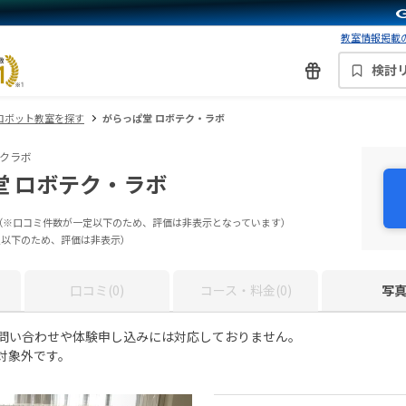
教室情報掲載の
検討
ロボット教室を探す
がらっぱ堂 ロボテク・ラボ
クラボ
堂 ロボテク・ラボ
（※口コミ件数が一定以下のため、評価は非表示となっています）
定以下のため、評価は非表示）
口コミ(0)
コース・料金(0)
写
お問い合わせや体験申し込みには対応しておりません。
対象外です。