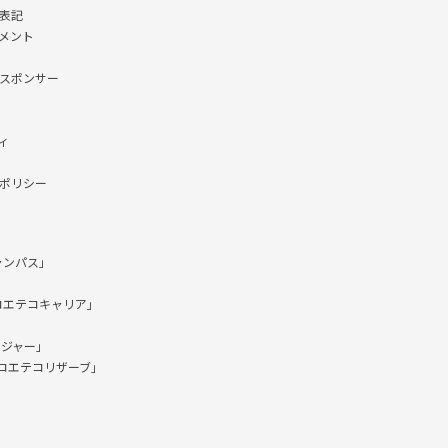
表記
メント
スポンサー
ィ
ポリシー
ャンパス」
コエテコキャリア」
ージャー」
「コエテコリザーブ」