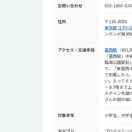
お問い合わせ
050-1860-024
住所
〒134-0084
東京都
江戸川
ンホンポ隣 
アクセス・交通手段
葛西駅
（約1,
「葛西駅」中
臨海公園駅前
て、「東葛西
で到着したら
い。入ってす
ーを3階まで
カチャン本舗
さんの間の細
対象学年
小学生、中学
カテゴリ
プログラミン