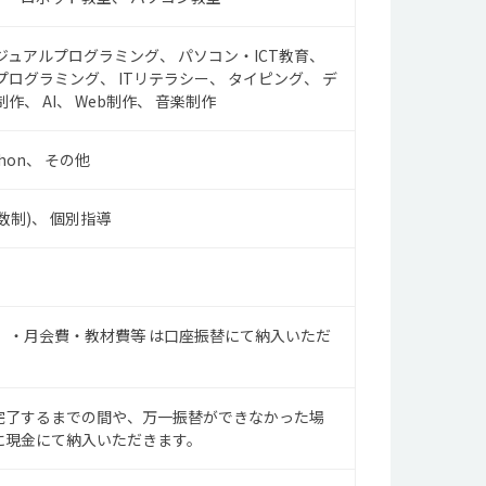
ジュアルプログラミング
パソコン・ICT教育
プログラミング
ITリテラシー
タイピング
デ
制作
AI
Web制作
音楽制作
hon
その他
数制)
個別指導
）・月会費・教材費等 は口座振替にて納入いただ
完了するまでの間や、万一振替ができなかった場
に現金にて納入いただきます。