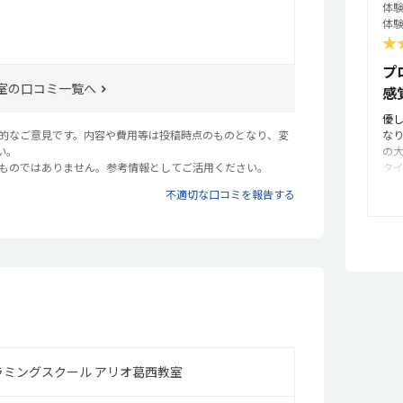
体験
い
体験
使
★
い
自
プ
っ
室の口コミ一覧へ
感
優
観的なご意見です。内容や費用等は投稿時点のものとなり、変
な
い。
の
るものではありません。参考情報としてご活用ください。
タ
る
不適切な口コミを報告する
で
間
並
ー
イ
制
動
た
い
ま
ラミングスクール アリオ葛西教室