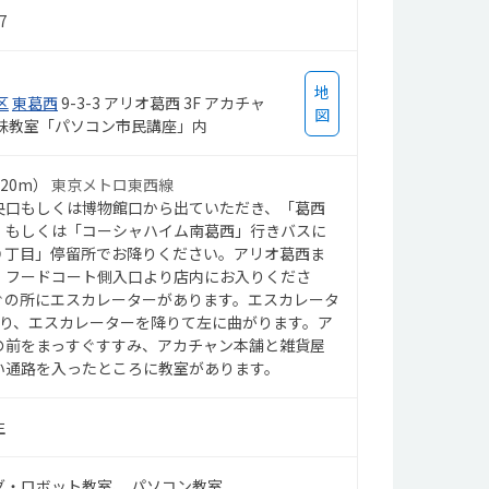
7
地
区
東葛西
9-3-3 アリオ葛西 3F アカチャ
図
姉妹教室「パソコン市民講座」内
820m）
東京メトロ東西線
央口もしくは博物館口から出ていただき、「葛西
」もしくは「コーシャハイム南葛西」行きバスに
９丁目」停留所でお降りください。アリオ葛西ま
、フードコート側入口より店内にお入りくださ
ぐの所にエスカレーターがあります。エスカレータ
上り、エスカレーターを降りて左に曲がります。ア
の前をまっすぐすすみ、アカチャン本舗と雑貨屋
い通路を入ったところに教室があります。
生
グ・ロボット教室
パソコン教室