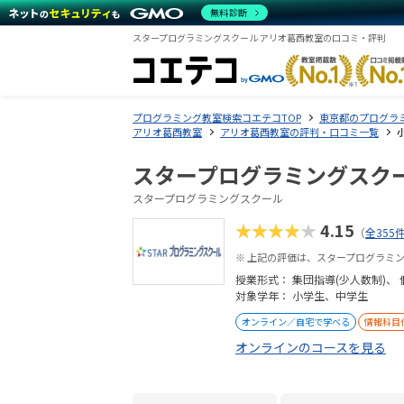
無料診断
スタープログラミングスクール アリオ葛西教室の口コミ・評判
プログラミング教室検索コエテコTOP
東京都のプログラ
アリオ葛西教室
アリオ葛西教室の評判・口コミ一覧
スタープログラミングスクー
スタープログラミングスクール
★★★★★
4.15
（
全355
※ 上記の評価は、スタープログラミ
授業形式：
集団指導(少人数制)
対象学年： 小学生、中学生
オンライン／自宅で学べる
情報科目
オンラインのコースを見る