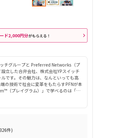
ード2,000円分
がもらえる！
ループと Preferred Networks（プ
設立した合弁会社、株式会社YPスイッチ
ールです。その魅力は、なんといっても高
先端の技術で社会に変革をもたらすPFNが本
ram™（プレイグラム）」で学べるのは「プ
力と言えるでしょう。スマホゲームのような
ける一方、最終的には実戦レベルのプログ
」には、まるでマインクラフト（マイクラ）の
子どもの創造性と技術力、そのどちらも高
ったりのスクールです。また、運営元のや
性格や学習タイプを見極める「個性診断テ
(326件)
のマッチングに使われるそうで、「教材はい