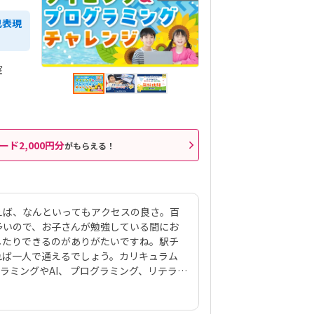
己表現
室
ード2,000円分
がもらえる！
えば、なんといってもアクセスの良さ。百
多いので、お子さんが勉強している間にお
したりできるのがありがたいですね。駅チ
れば一人で通えるでしょう。カリキュラム
ラミングやAI、 プログラミング、リテラシ
パソコン市民講座」で展開されるジュニアP
ソコンの基本操作がわからない」「パソコン