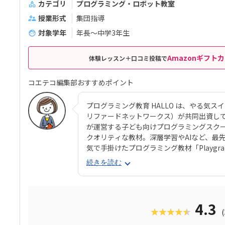
カテゴリ
プログラミング・ロボット教室
授業形式
集団指導
対象学年
年長～中学3年生
Amazonギフトカ
体験レッスン＋口コミ投稿で
コエテコ編集部おすすめポイント
プログラミング教育 HALLO は、やる気スイッチグ
リファードネットワークス）が共同出資して
が運営する子ども向けプログラミングスク
クオリティな教材。深層学習やAIなど、最
気で手掛けたプログラミング教材「Playg
ログラミング教育 HALLO」ならではの魅
続きを読む
見た目と操作感で子どもが楽しく進めてい
ラミングスキルが身につく「Playgram
ように3D空間をデザインできるモードも。
めていけるスクールをお探しのご家庭にぴ
4.3
★★★★★
る気スイッチグループといえば、子どもの
スト（ETS）」も有名。学習計画や講師と