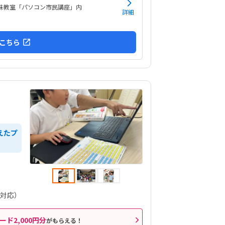
がってましたが、すぐに慣れたよです。親切に接
 姉妹教室「パソコン市民講座」内
下さっているのが伝わります特にありません特に
詳細
ません
こちら
えたプ
全対応）
ード2,000円分
がもらえる！