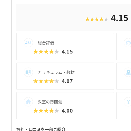
で何ができるかを学びたい」といったお子
んの興味に合ったコースが見つかりやすい
クールは、過去に総務省「若年層に対する
4.15
★★★★★
択され、新潟市の小中学校で授業を実施し
む雰囲気で、子ども達の顔は真剣そのもの
れるので、のめり込むタイプのお子さんに
ト「SPSアワード」も有名で、東京大学の
総合評価
プログラミングスキルはもちろん、企画書
キルもつけることができます。母体は大人
★★★★★
4.15
に自分もスキルアップしてみようかな？」
カリキュラム・教材
★★★★★
4.07
教室の雰囲気
★★★★★
4.00
評判・口コミを一部ご紹介