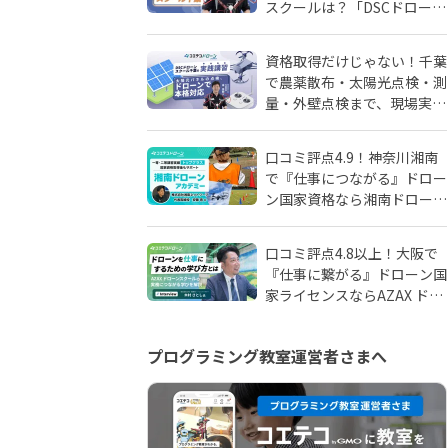
スクールは？「DSCドローン
スクール千葉」が選ばれる理
由
資格取得だけじゃない！千葉
で農薬散布・太陽光点検・測
量・外壁点検まで、現場実務
に強いドローンスクールはD
SCドローンスクール千葉
口コミ評点4.9！神奈川湘南
で『仕事につながる』ドロー
ン国家資格なら湘南ドローン
アカデミーがおすすめ！地域
密着人材会社が母体！
口コミ評点4.8以上！大阪で
『仕事に繋がる』ドローン国
家ライセンスならAZAX ドロ
ーンスクール。卒業生が語る
アフターフォローの真実
プログラミング教室運営者さまへ