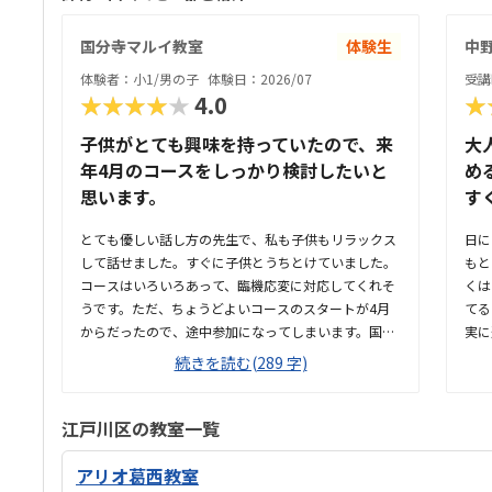
国分寺マルイ教室
体験生
中
体験者：小1/男の子
体験日：2026/07
受講
★★★★★
4.0
★
子供がとても興味を持っていたので、来
大
年4月のコースをしっかり検討したいと
め
思います。
す
とても優しい話し方の先生で、私も子供もリラックス
日に
して話せました。すぐに子供とうちとけていました。
もと
コースはいろいろあって、臨機応変に対応してくれそ
くは
うです。ただ、ちょうどよいコースのスタートが4月
てる
からだったので、途中参加になってしまいます。国分
実に
寺駅の駅ビルなので、通いやすいですし、親も待って
商業
続きを読む(289 字)
る時間に買い物できて良さそうです。少し狭いです
なく
が、清潔感があって綺麗な教室でした。みなさん集中
教室
してもくもくと学んでいました。他のプログラミング
室で
江戸川区の教室一覧
教室も体験に行きましたが、他よりもお安かったので
把握
通いやすそうです。先生が優しそうで、安心して子供
通わ
アリオ葛西教室