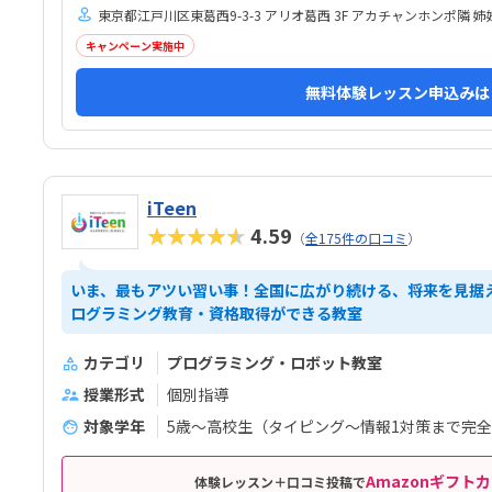
を預けられそうでした。少人数なのも良いと思いまし
不安
東京都江戸川区東葛西9-3-3 アリオ葛西 3F アカチャンホンポ隣
た。
して
キャンペーン実施中
あり
無料体験レッスン申込みは
iTeen
★★★★★
4.59
（
全175件の口コミ
）
いま、最もアツい習い事！全国に広がり続ける、将来を見据
ログラミング教育・資格取得ができる教室
カテゴリ
プログラミング・ロボット教室
授業形式
個別指導
対象学年
5歳～高校生（タイピング～情報1対策まで完
Amazonギフトカ
体験レッスン＋口コミ投稿で