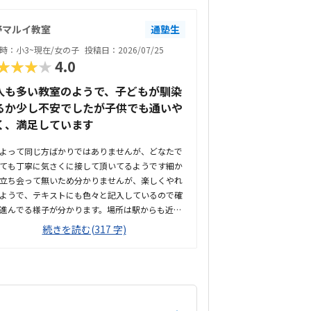
野マルイ教室
通塾生
時：小3~現在/女の子
投稿日：2026/07/25
★★★★
4.0
人も多い教室のようで、子どもが馴染
るか少し不安でしたが子供でも通いや
く、満足しています
よって同じ方ばかりではありませんが、どなたで
ても丁寧に気さくに接して頂いてるようです細か
立ち会って無いため分かりませんが、楽しくやれ
ようで、テキストにも色々と記入しているので確
進んでる様子が分かります。場所は駅からも近く
施設内のため、お迎えが遅れても暑い外で待たせ
続きを読む(317 字)
ていいので安心です。大人の方も多く通われてる
ですが、教室内は清潔感があり、雰囲気もよい教
安心して通わされます。他の教室の金額をあまり
してませんが、個人的には小学生の習い事として
せるのにはちょうどいい金額だと思います初めは