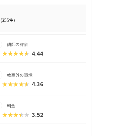
さんにもピッタリです。それぞれのお子さ
のは安心ですね。スタープログラミングス
プログラミング教育の普及推進」事業に採
た実績があります。教室はまじめに取り組
(355件)
。やる気があればどんどん高度なものが作
おすすめの教室です。在学生向けのイベン
伊藤謝恩ホールで行われるというから驚き。
講師の評価
を書いたり、プレゼンをしたりといったス
向けのパソコンスクールなので、「ついで
★★★★★
4.44
なんてこともできちゃいますよ！
教室外の環境
★★★★★
4.36
料金
★★★★★
3.52