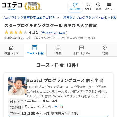
AIに相談
リスト
履歴
メニュー
プログラミング教室検索コエテコTOP
埼玉県のプログラミング・ロボット教
スタープログラミングスクール まるひろ入間教室
★★★★★
4.15
（
全355件の口コミ
）
※ 上記の評価は、スタープログラミングスクール全体の口コミ点数・件数です
教室トップ
コース・料金
写真
口コミ(355)
地図
コース・料金（3件）
Scratchプログラミングコース 個別学習
Scratchプログラミングコースは、小学3年生から中学3年
生を対象とした人気コースです。MITメディアラボが開発し
たビジュアル言語「Scratch（スクラッチ）」を使い、ゲームや
小学3年生〜中学3年生
アニメーション...
対象学年
月
火
水
木
金
土
日
開講曜日
12,100円
受講料
初期費用：6,600円
/1ヶ月