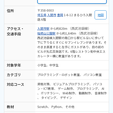
住所
〒358-0003
埼玉県
入間市
豊岡
1-6-12 まるひろ入間
地図
店 6階
アクセス・
（西武池袋線）
入間市駅
から約820m
（西武池袋線）
稲荷山公園駅
から約1,640m
交通手段
西武池袋線入間駅の南口から駅ビル沿いに歩いて
下に下りるとすぐにセブンイレブンがあります。そ
のまま直進すると左手にガストがあり、目の前の
ビルが丸広百貨店です。6階レストラン街中央エス
カレーター横に教室があります。
対象学年
小学生、中学生
カテゴリ
プログラミング・ロボット教室
パソコン教室
対応コース
資格対策
ビジュアルプログラミング
パソコ
ン・ICT教育
ゲーム制作
プログラミング
AI
ITリテラシー
Web制作
動画制作
音楽制作
タイピング
デザイン
教材
Scratch
Python
その他