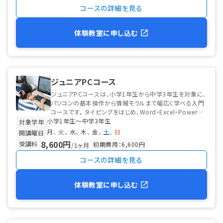
コースの詳細を見る
体験教室に申し込む
ジュニアPCコース
ジュニアPCコースは、小学1年生から中学3年生を対象に、
パソコンの基本操作から情報モラルまで幅広く学べる入門
コースです。 タイピングをはじめ、Word・Excel・PowerPo
小学1年生〜中学3年生
intなど...
対象学年
月
火
水
木
金
土
日
開講曜日
8,600円
受講料
初期費用：6,600円
/1ヶ月
コースの詳細を見る
体験教室に申し込む