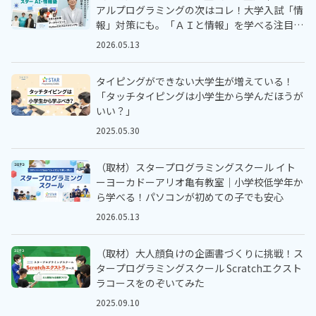
アルプログラミングの次はコレ！大学入試「情
報」対策にも。「ＡＩと情報」を学べる注目の
オンラインスクールにインタビュー
2026.05.13
タイピングができない大学生が増えている！
「タッチタイピングは小学生から学んだほうが
いい？」
2025.05.30
（取材）スタープログラミングスクール イト
ーヨーカドーアリオ亀有教室｜小学校低学年か
ら学べる！パソコンが初めての子でも安心
2026.05.13
（取材）大人顔負けの企画書づくりに挑戦！ス
タープログラミングスクール Scratchエクスト
ラコースをのぞいてみた
2025.09.10