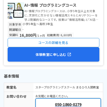
AI・情報 プログラミングコース
AI・情報プログラミングコースは、小学5年生以上を対象
に、次世代に欠かせない情報活用スキルとAIリテラシーを
学ぶ発展的なコースです。 授業は「情報活用編」と「AI活用
小学5年生〜高校3年生
編」の2本立て。 情...
対象学年
-
開講曜日
16,800円
受講料
初期費用：6,600円
/1ヶ月
コースの詳細を見る
体験教室に申し込む
基本情報
教室名
スタープログラミングスクール まるひろ入間教室
お問い合わせ
お気軽にお電話ください。
050-1860-0279