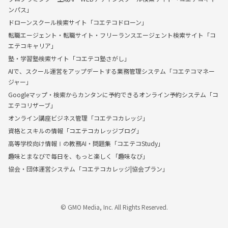
ンパス」
ドローンスクール検索サイト「コエテコドローン」
転職エージェント・転職サイト・フリーランスエージェント検索サイト「コ
エテコキャリア」
塾・学習塾検索サイト「コエテコ塾さがし」
AIで、スクール運営をアップデートする業務管理システム「コエテコマネー
ジャー」
Googleマップ・検索からカンタンに予約できるオンライン予約システム「コ
エテコリザーブ」
オンライン講座ビジネス管理「コエテコカレッジ」
資格とスキルの情報「コエテコカレッジブログ」
高等学校向け情報Ⅰの教務AI・問題集「コエテコStudy」
趣味とまなびで毎日を、もっと楽しく「趣味なび」
協会・団体運営システム「コエテコカレッジ|協会プラン」
© GMO Media, Inc. All Rights Reserved.