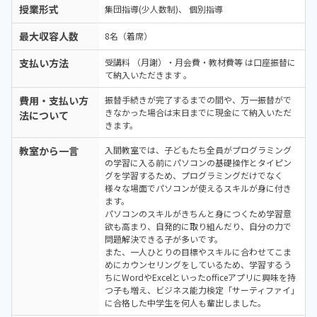
授業形式
集団指導(少人数制)
個別指導
最大収容人数
8名（着席）
支払い方法
受講料 （月謝）・月会費・教材費等 は口座振替に
て納入いただきます 。
費用・支払い方
振替手続きが完了するまでの間や、万一振替がで
きなかった場合は末日までに現金にて納入いただ
法について
きます。
教室から一言
入間教室では、子どもたち全員がプログラミング
の学習に入る前にパソコンの基礎操作とタイピン
グを学習するため、プログラミングだけでなく
様々な場面でパソコンが使えるスキルが身に付き
ます。
パソコンのスキルがきちんと身につくため学習意
欲も高まり、自発的に取り組んだり、自分の力で
問題解決できる子が多いです。
また、一人ひとりの目標やスキルに合わせてこま
めにカウンセリングをしているため、学習するう
ちにWordやExcelといったofficeアプリに興味を持
つ子も増え、ビジネス能力検定「サーティファイ」
に合格した中学生を何人も輩出しました。