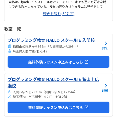
自体は、ipadにインストールされているので、家でも塾でも好きな時
にできる教材になっている。授業内容やカリキュラムは見学をしてい
ないので子供の話だが、積極的に講師が教えていないみたい。月1回は
続きを読む(597 字)
プログラミングで作ったものを発表すると聞いていたが、実施してな
いみたい。駅からは徒歩ですぐ来れる距離で、一本道だから迷うこと
なく来れるので立地は良いと思います。駐車場はないので、車の送迎
教室一覧
は路上駐車になります。駐輪スペースはあるので子供一人でも近い人
なら行けると思います。奥の方まで覗いたことはないので詳しくはわ
プログラミング教育 HALLO スクールIE 入間校
からないが、入り口や教室の内装は奇麗だと思います。気軽に入りや
すい感じがします。ひとそれぞれになってしまい...
（
）
稲荷山公園駅から989m
入間市駅から399m
詳細
埼玉県入間市豊岡1-2-17
無料体験レッスン申込みはこちら
プログラミング教育 HALLO スクールIE 狭山上広
瀬校
詳細
（
）
入間市駅から2321m
狭山市駅から1275m
埼玉県狭山市広瀬東1-4-2 田中ビル2階
無料体験レッスン申込みはこちら