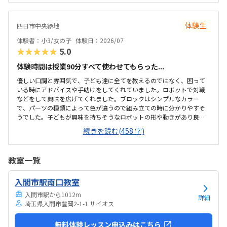
ントをいただきながら、自分で教科書を読んで作り上げていました。
駅近くですが、静かな環境です。急な坂道があるので、暑い夏など、重
いキットを背負っていく小さな子供には少し大変かも。清潔で、安心
体験生
四日市中央緑地
できました。入室したら必ず手を洗うルールも良いです。教室にある
教科書などもきちんと整理整頓されています。キット代が兄弟割引で
体験者：小3/女の子
体験日：2026/07
半額になりました。入会金も無料に。欲を言えば、...
★★★★★
5.0
体験時間は授業90分すべて使わせてもらった...
優しい口調と雰囲気で、子ども達に全てを教えるのではなく、困って
いる時にアドバイスや手助けをしてくれていました。ロボットで対戦
などをして興味を広げてくれました。ブロックはシンプルなカラー
で、パーツの種類によって色が違うので組み立ての時に分かりやすそ
うでした。子どもが興味を持ちそうなロボットの形や動きがあり良か
ったです。駐車場は停めやすく、分かりやすい場所にあるので助かり
続きを読む(458 字)
ます。近くに別の施設もあるので、習ってない兄弟が過ごしやすいと
思いました。教室はシンプルで余計なものが置いてないので集中でき
そうです。清潔な空間でした。授業を1日に2コマとれたり、翌月に回
教室一覧
したりできるのは助かります。料金は今の物価で考えれば高いとは思
いませんが、子どもの成長具合で判断すると思います。子どもが自発
入間市駅南口教室
的にどんどん作り進めていったのには正直驚きました。最初からたく
さんあれこれ説明されずブロックを触らせてもらったの...
入間市駅から1012m
詳細
埼玉県入間市豊岡2-1-1 サイオス
無料体験レッスン申込みはこちら