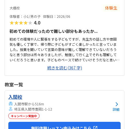
メージとしては無機質な感じなのかと思ったら和室で意外でしたが、
体験生
大橋校
掘りごたつなので正座をしないでいいのがよかったです。リラックス&
集中できそうでした。他の習い事と比較したら回数の割には高めだと
体験者：小1/男の子
体験日：2026/06
思いますが、追加で購入し...
★★★★★
4.0
初めての体験だったので難しい部分もあったか...
初めての環境や人に緊張をする子どもですが、先生方の話し方や雰囲
気も優しく丁寧で、帰り際に子どもがすごく楽しかったと言っていま
した。授業を聞いていて言葉の意味が難しく理解できていないだろう
なと思う部分は所々ありましたが、勉強して行く上でそれも理解して
いくだろうと思います。子どものペースで続けていけそうだなと思い
ました。他の習い事が近く毎週自転車で行く場所なので子どもも覚え
続きを読む(367 字)
やすく通いやすいだろうなと思います。時間帯にもよると思います
が、少人数で生徒さんたちや先生方が静かに集中して学習されていて
とても良い雰囲気だなとかんじました。今はまだプログラミングに対
教室一覧
してほぼ知識がない状況なので、他の教室も見つつ検討しておりま
す。体験が終わった後に先生からメールをいただき、子どものことを褒
入間校
めてくださり、やる気に繋がるなと大変嬉しく思いました。
入間市駅から516m
埼玉県入間市豊岡1-1-12
詳細
キャンペーン実施中
無料体験レッスン申込みはこちら