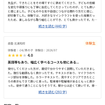
先生が、できたことをその場ですぐに褒めてくださり、子どもの些細
な変化や頑張りにも丁寧に反応してくださっていたのが、とても良い
と感じました。子どものやる気や自信につながる関わり方だと感じ、
好印象でした。体験では、大好きなマインクラフトを使った授業だっ
たため、楽しみながら取り組むことができ、とても良かったです。た
だ、今後もずっとマインクラフトを使った内容ではないと伺ったの
続きを読む(440 字)
で、その後も興味を持って取り組めるかどうかは少し気になる点でし
た。教室は自宅から15分ほどの距離にあり、通いやすいと感じまし
た。また、駐車場もあるため、送り迎えもしやすく、安心して通わせ
られる環境だと思いました。教室は一人ひとりの席が完全に仕切られ
体験生
森塾 北浦和校
ているわけではありませんが、壁などで視線が分散しにくい工夫がさ
れており、集中しやすい雰囲気だと感じました。月4回（1回50分）で
体験者：小6/男の子
体験日：2026/07
約12,000円という料金は、我が家にとってはや...
★★★★★
4.0
英語等もあり、幅広く学べるコースも他にある...
受付してくださった方が、親切で分かりやすく説明していただきまし
た。強引な勧誘もなく良かったです。テキストがあり、マイクラのペ
ージ部分を体験した。カラーテキストで、見やすくクリアできたとこ
ろの表示もできて良いと思った。駐車場や駐輪場があるともっと良か
った。徒歩で通うことになりそうです。駅からは近くて良いです。雰囲
気も良く、清潔感もあった。部屋が区切られていて、個人スペースも
続きを読む(293 字)
確保されていて良かった。基本料金以外に、追加料金があまり無さそ
うで良かった。できれば、毎月1万以内で通いたいです。子供に熱心に
話しかけてくださったり、褒めてくださって、子供が頑張ろうという