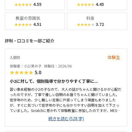
4.55
4.45
★★★★★
★★★★★
教室の雰囲気
料金
4.51
3.72
★★★★★
★★★★★
評判・口コミを一部ご紹介
体験生
入間校
体験者：小2/男の子
体験日：2026/06
★★★★★
5.0
小2に対して、個別指導で分かりやすく丁寧に...
習い事未経験の小2の子なので、大人の話がちゃんと聞けるかが心配だ
ったのですが、丁寧で優しい説明のお蔭でちゃんと聞けていました。
低学年のため、少し難しい言葉に戸惑ってしまう場面もありました
が、すぐに気づいて低学年の子にも分かりやすい説明を加えて下さっ
ていました。Scratchに惹かれて体験教室に参加したのですが、MESH
やmicro:bitにも興味を示していました。プログラミングがPCの中だけ
続きを読む(528 字)
の事ではなく、手元のセンサーや物を動かす事もできるという感覚が
掴めてよいと思いました。駅から徒歩10分以内と近いです。建物も分
かりやすく、駐車場も十分にあるようです。プログラミング教室のイ