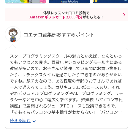
体験レッスン＋口コミ投稿で
Amazonギフトカード2,000円分
がもらえる！
コエテコ編集部おすすめポイント
スタープログラミングスクールの魅力といえば、なんといっ
てもアクセスの良さ。百貨店やショッピングモール内にある
教室が多いので、お子さんが勉強している間にお買い物をし
たり、リラックスタイムを過ごしたりできるのがありがたい
ですね。駅チカなので、ある程度の年齢のお子さんであれば
一人で通えるでしょう。カリキュラムは5コースあり、それ
ぞれビジュアル プログラミングやAI、 プログラミング、リテ
ラシーなどを中心に幅広く学べます。 姉妹校「パソコン市民
講座」で展開されるジュニアPCコースも受講できるので、
「そもそもパソコンの基本操作がわからない」「パソコンで
何ができるかを学びたい」といったお子さんにもピッタリで
続きを読む
す。それぞれのお子さんの興味に合ったコースが見つかりや
すいのは安心ですね。スタープログラミングスクールは、過