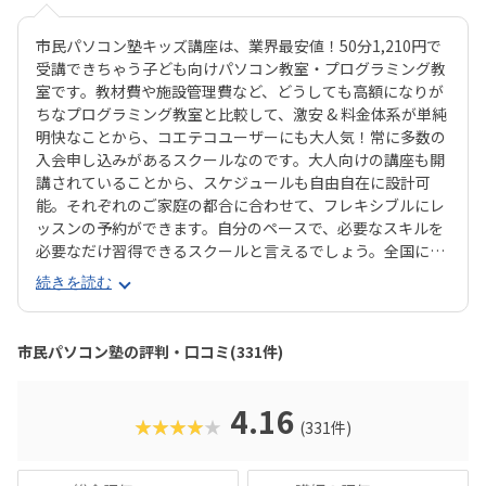
市民パソコン塾キッズ講座は、業界最安値！50分1,210円で
受講できちゃう子ども向けパソコン教室・プログラミング教
室です。教材費や施設管理費など、どうしても高額になりが
ちなプログラミング教室と比較して、激安 & 料金体系が単純
明快なことから、コエテコユーザーにも大人気！常に多数の
入会申し込みがあるスクールなのです。大人向けの講座も開
講されていることから、スケジュールも自由自在に設計可
能。それぞれのご家庭の都合に合わせて、フレキシブルにレ
ッスンの予約ができます。自分のペースで、必要なスキルを
必要なだけ習得できるスクールと言えるでしょう。全国に20
0教室が開講中（2025年7月現在）と、お住まいの近くにあ
続きを読む
る教室を探しやすいのも魅力ですね。 コースは「プログラミ
ング」系のコースがレベル別に4つと、パソコン操作を基本
から学べる「Windows11パソコンの基礎講座」「ワードで
市民パソコン塾の評判・口コミ(331件)
お絵描き」「写真デコレーション講座」などバラエティ豊
か。「とにかくプログラミングにハマって欲しい！」「せっ
かくだから、ビジネスに使えるツールもぜひ」など、ご家庭
4.16
★★★★★
(331件)
の方針に合わせてレッスン計画を立てることができます。な
んといっても50分1,210円！（何度でも言います！）「ちょ
っと試しにやらせてみようかな♪」なんてご家庭にピッタリ