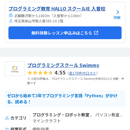
プログラミング教育 HALLO スクールIE 入曽校
（
）
武蔵藤沢駅から1883m
入曽駅から106m
詳細
埼玉県狭山市南入曽585-10 1階
無料体験レッスン申込みはこちら
プログラミングスクール Swimmy
★★★★★
4.55
（
全170件の口コミ
）
※ 上記の評価は、プログラミングスクール Swimmy全体の口コミ点数・件
数です
ゼロから始めて3年でプログラミング言語「Python」がかけ
る、読める！
プログラミング・ロボット教室
パソコン教室
カテゴリ
マインクラフト
授業形式
個別指導