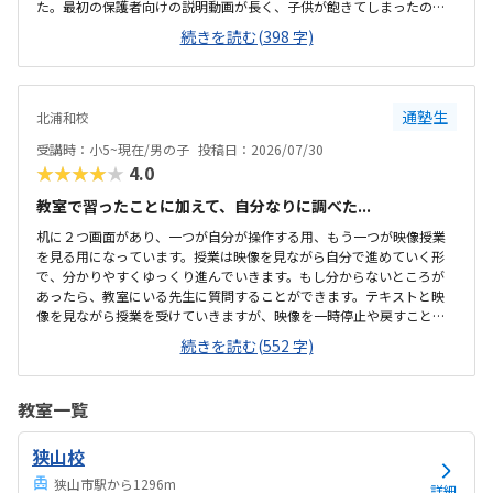
た。最初の保護者向けの説明動画が長く、子供が飽きてしまったの
で、紙面で渡すなどすると良いと思いました。駐車場がありました。
続きを読む(398 字)
立地も落ち着いた場所にあり、停めやすかったです。静かな環境で良
いと思いました。綺麗に整頓されており、すっきりしていた。一人ず
つブースがあり、ヘッドホンもあり、集中しやすい環境でした。お値
打ちで、気軽に試せそうな価格帯でした。料金体系も、分かりやすく
通塾生
北浦和校
よかったです。先生が優しく、おおらかだったので良かったです。教室
の雰囲気も良かったです。1人ずつブースが分かれており、ヘッドホン
受講時：小5~現在/男の子
投稿日：2026/07/30
もあり、先生もつかず離れずの距離感で良かったです。
★★★★★
4.0
教室で習ったことに加えて、自分なりに調べた...
机に２つ画面があり、一つが自分が操作する用、もう一つが映像授業
を見る用になっています。授業は映像を見ながら自分で進めていく形
で、分かりやすくゆっくり進んでいきます。もし分からないところが
あったら、教室にいる先生に質問することができます。テキストと映
像を見ながら授業を受けていきますが、映像を一時停止や戻すことは
できますがスキップはできません。分かりやすい内容ですが、指示さ
続きを読む(552 字)
れたことが早く終わってしまうと時間を持て余してしまうこともあり
ます。駅近のため、駐輪場は数台分ありますが駐車場はありません。
雨の日などは近くのコインパーキングに停めますが、空きがないこと
教室一覧
も多いです。お知らせや作品などの掲示物はいつも綺麗に貼られてい
て、教室内は綺麗に保たれています。良心的な値段で、また季節のオプ
狭山校
ションの講習なども必要に応じて選ぶことができ、負担になることな
く続けられています。映像授業がメインではあります...
狭山市駅から1296m
詳細