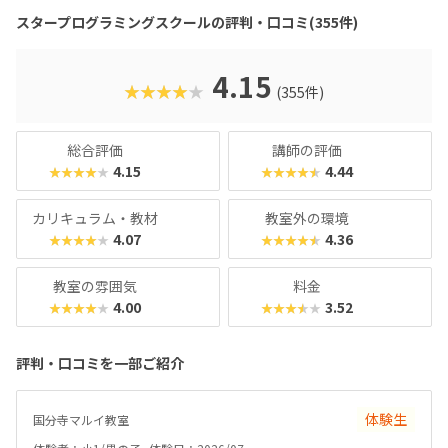
去に総務省「若年層に対するプログラミング教育の普及推
スタープログラミングスクールの評判・口コミ(355件)
進」事業に採択され、新潟市の小中学校で授業を実施した実
績があります。教室はまじめに取り組む雰囲気で、子ども達
の顔は真剣そのもの。やる気があればどんどん高度なものが
4.15
★★★★★
(355件)
作れるので、のめり込むタイプのお子さんにおすすめの教室
です。在学生向けのイベント「SPSアワード」も有名で、東
京大学の伊藤謝恩ホールで行われるというから驚き。プログ
総合評価
講師の評価
ラミングスキルはもちろん、企画書を書いたり、プレゼンを
4.15
4.44
★★★★★
★★★★★
したりといったスキルもつけることができます。母体は大人
向けのパソコンスクールなので、「ついでに自分もスキルア
カリキュラム・教材
教室外の環境
ップしてみようかな？」なんてこともできちゃいますよ！
4.07
4.36
★★★★★
★★★★★
教室の雰囲気
料金
4.00
3.52
★★★★★
★★★★★
評判・口コミを一部ご紹介
体験生
国分寺マルイ教室