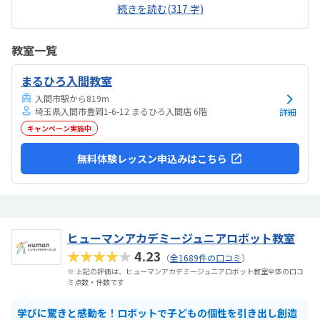
す。大人の方も多く通われてる教室ですが、教室内は清潔感があり、
続きを読む(317 字)
雰囲気もよい教室で安心して通わされます。他の教室の金額をあまり
把握してませんが、個人的には小学生の習い事として通わせるのには
ちょうどいい金額だと思います初めは不安がってましたが、すぐに慣
教室一覧
れたよです。親切に接して下さっているのが伝わります特にありませ
ん特にありません
まるひろ入間教室
入間市駅から819m
埼玉県入間市豊岡1-6-12 まるひろ入間店 6階
詳細
キャンペーン実施中
無料体験レッスン申込みはこちら
ヒューマンアカデミージュニアロボット教室
★★★★★
4.23
（
全1689件の口コミ
）
※ 上記の評価は、ヒューマンアカデミージュニアロボット教室全体の口コ
ミ点数・件数です
学びに驚きと感動を！ロボットで子どもの個性を引き出し創造