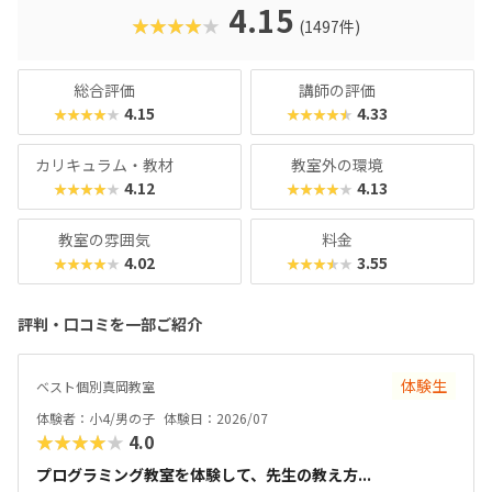
クに慣れている今の子どもでも、「安っぽい」「子どもっぽ
4.15
★★★★★
(1497件)
い」と思わず勉強に取り組めるでしょう。学習結果は通信簿
のような形で確認できるので、保護者も安心ですね。
総合評価
講師の評価
4.15
4.33
★★★★★
★★★★★
カリキュラム・教材
教室外の環境
4.12
4.13
★★★★★
★★★★★
教室の雰囲気
料金
4.02
3.55
★★★★★
★★★★★
評判・口コミを一部ご紹介
体験生
ベスト個別真岡教室
体験者：小4/男の子
体験日：2026/07
★★★★★
4.0
プログラミング教室を体験して、先生の教え方...