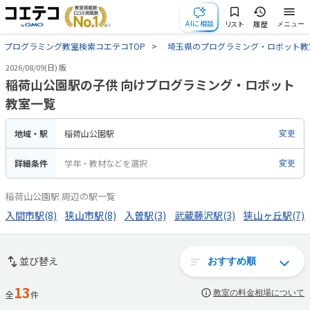
AIに相談
リスト
履歴
メニュー
プログラミング教室検索コエテコTOP
埼玉県のプログラミング・ロボット教
2026/08/09(日) 版
稲荷山公園駅の子供 向けプログラミング・ロボット
教室一覧
地域・駅
稲荷山公園駅
変更
詳細条件
学年・教材などを選択
変更
稲荷山公園駅 周辺の駅一覧
入間市駅(8)
狭山市駅(8)
入曽駅(3)
武蔵藤沢駅(3)
狭山ヶ丘駅(7)
並び替え
13
教室の料金相場について
全
件