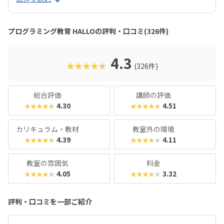
ンクラフト（マイクラ）のように3D空間をデザインできるモ
ードも。子どもの創造性と技術力、そのどちらも高めていけ
るスクールをお探しのご家庭にぴったりのスクールです。ま
プログラミング教育 HALLOの評判・口コミ(326件)
た、運営元のやる気スイッチグループといえば、子どもの性
格や学習タイプを見極める「個性診断テスト（ETS）」も有
名。学習計画や講師とのマッチングに使われるそうで、「教
4.3
★★★★★
(326件)
材はいいけど、先生との相性が……」なんてトラブルも極力
防ぎます。入り口は楽しく、奥行きはどこまでも！ぜひお近
くの教室に足を運んでみてくださいね。
総合評価
講師の評価
4.30
4.51
★★★★★
★★★★★
カリキュラム・教材
教室外の環境
4.39
4.11
★★★★★
★★★★★
教室の雰囲気
料金
4.05
3.32
★★★★★
★★★★★
評判・口コミを一部ご紹介