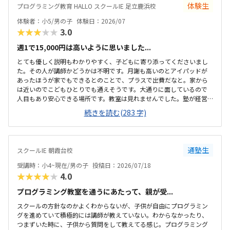
体験生
プログラミング教育 HALLO スクールIE 足立鹿浜校
体験者：小5/男の子
体験日：2026/07
★★★★★
3.0
週1で15,000円は高いように思いました...
とても優しく説明もわかりやすく、子どもに寄り添ってくださいまし
た。その人が講師かどうかは不明です。月謝も高いのとアイパッドが
あったほうが家でもできるとのことで、プラスで出費だなと。家から
は近いのでこどもひとりでも通えそうです。大通りに面しているので
人目もあり安心できる場所です。教室は見れませんでした。塾が経営
しているとのことで塾の方の教室は少し覗けました。建物自体が古い
続きを読む(283 字)
感じでした。週1で15,000円は高いように思いました。もう少し回数を
増やしてもらうか、下げてもらえると助かります。説明してくれた方
はとても説明がわかりやすく、こどもに寄り添ってくださいました。
通塾生
スクールIE 朝霞台校
受講時：小4~現在/男の子
投稿日：2026/07/18
★★★★★
4.0
プログラミング教室を通うにあたって、親が受...
スクールの方針なのかよくわからないが、子供が自由にプログラミン
グを進めていて積極的には講師が教えていない。わからなかったり、
つまずいた時に、子供から質問をして教えてる感じ。プログラミング