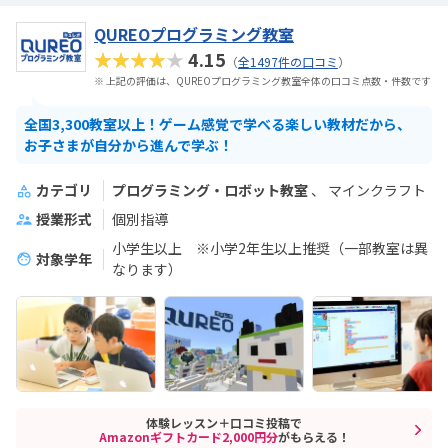
QUREOプログラミング教室
★★★★★
4.15
（
全1497件の口コミ
）
※ 上記の評価は、QUREOプログラミング教室全体の口コミ点数・件数です
全国3,300教室以上！ゲーム感覚で学べる楽しい教材だから、
お子さまが自分から進んで学ぶ！
カテゴリ
プログラミング・ロボット教室
マインクラフト
授業形式
個別指導
小学生以上 ※小学2年生以上推奨（一部教室は異
対象学年
なります）
体験レッスン＋口コミ投稿で
Amazonギフトカード2,000円分
がもらえる！