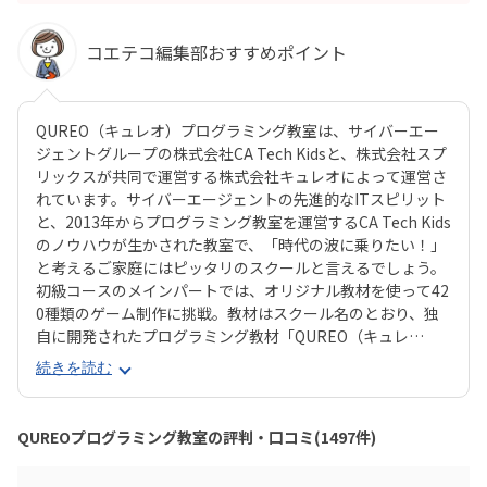
コエテコ編集部おすすめポイント
QUREO（キュレオ）プログラミング教室は、サイバーエー
ジェントグループの株式会社CA Tech Kidsと、株式会社スプ
リックスが共同で運営する株式会社キュレオによって運営さ
れています。サイバーエージェントの先進的なITスピリット
と、2013年からプログラミング教室を運営するCA Tech Kids
のノウハウが生かされた教室で、「時代の波に乗りたい！」
と考えるご家庭にはピッタリのスクールと言えるでしょう。
初級コースのメインパートでは、オリジナル教材を使って42
0種類のゲーム制作に挑戦。教材はスクール名のとおり、独
自に開発されたプログラミング教材「QUREO（キュレ
オ）」です。スマホゲームのような感覚でサクサク進められ
続きを読む
るのに、本格的な内容が学べるのが魅力。子どもにとっても
「やらされている感」がないので、楽しくゲームをクリアし
ていくようなペースでどんどん学習を進めていけます。教材
QUREOプログラミング教室の評判・口コミ(1497件)
のデザイン性も高く、実際にスマホゲーム開発で使用されて
いたキャラクター素材などを多数収録。リッチなグラフィッ