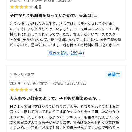
体験者：小1/男の子
体験日：2026/07
★★★★★
4.0
子供がとても興味を持っていたので、来年4月...
とても優しい話し方の先生で、私も子供もリラックスして話せまし
た。すぐに子供とうちとけていました。コースはいろいろあって、臨
機応変に対応してくれそうです。ただ、ちょうどよいコースのスター
トが4月からだったので、途中参加になってしまいます。国分寺駅の駅
ビルなので、通いやすいですし、親も待ってる時間に買い物できて良
さそうです。少し狭いですが、清潔感があって綺麗な教室でした。み
続きを読む(289 字)
なさん集中してもくもくと学んでいました。他のプログラミング教室
も体験に行きましたが、他よりもお安かったので通いやすそうです。
先生が優しそうで、安心して子供を預けられそうでした。少人数なの
も良いと思いました。
通塾生
中野マルイ教室
受講時：小3~現在/女の子
投稿日：2026/07/25
★★★★★
4.0
大人も多い教室のようで、子どもが馴染めるか...
日によって同じ方ばかりではありませんが、どなたでもとても丁寧に
気さくに接して頂いてるようです細かくは立ち会って無いため分かり
ませんが、楽しくやれてるようで、テキストにも色々と記入している
ので確実に進んでる様子が分かります。場所は駅からも近く商業施設
内のため、お迎えが遅れても暑い外で待たせなくていいので安心で