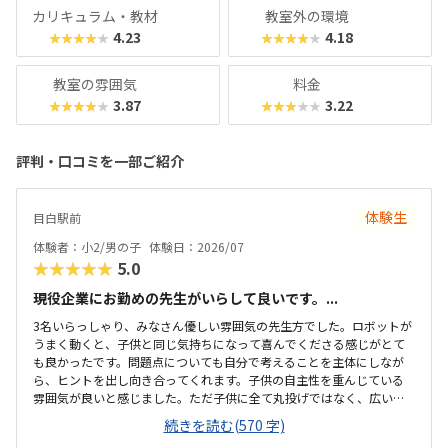
カリキュラム・教材
教室外の環境
4.23
4.18
★★★★★
★★★★★
教室の雰囲気
料金
3.87
3.22
★★★★★
★★★★★
評判・口コミを一部ご紹介
体験生
目白駅前
体験者：小2/男の子
体験日：2026/07
★★★★★
5.0
現役企業にお勤めの先生がいらして良いです。...
3名いらっしゃり、みなさん優しい雰囲気の先生方でした。ロボットが
うまく動くと、子供と同じ気持ちになって喜んでくださる感じがとて
も良かったです。問題点についても自分で考えることを主体にしなが
ら、ヒントを出し向き合ってくれます。子供の自主性を重んじている
雰囲気が良いと感じました。ただ子供に全て丸投げではなく、広い机
の上に「教科書とキットをどこに置いたらやりやすいかな？」と声を
続きを読む(570 字)
かけてくださり、そこから自分で考えていました。ロボット作りもヒ