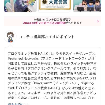
体験レッスン＋口コミ投稿で
Amazonギフトカード2,000円分
がもらえる！
コエテコ編集部おすすめポイント
プログラミング教育 HALLO は、やる気スイッチグループと
Preferred Networks（プリファードネットワークス）が共
同出資して設立した合弁会社、株式会社YPスイッチが運営す
る子ども向けプログラミングスクールです。その魅力は、な
んといっても高クオリティな教材。深層学習やAIなど、最先
端の技術で社会に変革をもたらすPFNが本気で手掛けたプロ
グラミング教材「Playgram™（プレイグラム）」で学べる
のは「プログラミング教育 HALLO」ならではの魅力と言え
るでしょう。スマホゲームのような見た目と操作感で子ども
が楽しく進めていける一方、最終的には実戦レベルのプログ
ラミングスキルが身につく「Playgram」には、まるでマイ
続きを読む