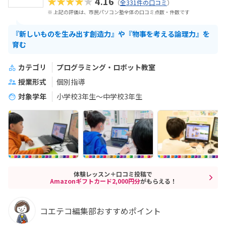
★★★★★
4.16
（
全331件の口コミ
）
※ 上記の評価は、市民パソコン塾全体の口コミ点数・件数です
『新しいものを生み出す創造力』や『物事を考える論理力』を
育む
カテゴリ
プログラミング・ロボット教室
授業形式
個別指導
対象学年
小学校3年生～中学校3年生
体験レッスン＋口コミ投稿で
Amazonギフトカード2,000円分
がもらえる！
コエテコ編集部おすすめポイント