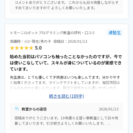
コメントありがとうございます。 これからも日々改善しながらす
明るくて綺麗な教室です。他の習い事もあるので、週1で通いやすいで
すめてまいりますので よろしくお願いいたします。
す。習い事の料金としては、もう少し安いとありがたいです。教室でプ
ログラミング検定の受検もでき、前向きに取り組んでいます。合格でき
たことが自己肯定感の向上に繋がったと思います。懇談では、教室の
様子だけでなく、昨今の受験事情もご教授いただけて大変ありがたか
ったです。特になし
通塾生
トモーニロボットプログラミング教室の評判・口コミ
受講時：小2~現在/男の子
投稿日：2026/01/13
★★★★★
5.0
始めた当初はパソコンも触ったことなかったのですが、今で
は使いこなしていて、スキルが身についているのが実感でき
ています。
先生達は、とても優しくて子供達はいつも楽しんでます。分かりやす
く指導くださってます。マインクラフトをしていますが、毎回次回は
どんなものかと楽しんでいます。駅近で自宅からも通いやすいので、
これからもよろしくお願いします。雰囲気もよく、月に3回じゃ少ない
続きを読む(189字)
から毎週してほしいというぐらい子供達は楽しんでいます。物価高な
中、当初より少しずつ値上がりはしていますが、ちょうど良い金額で
教室からの返信
2026/01/13
す。
投稿ありがとうございます。10年通える習い事教室として日々改
善してまいります。引き続きよろしくお願いいたします。 ...