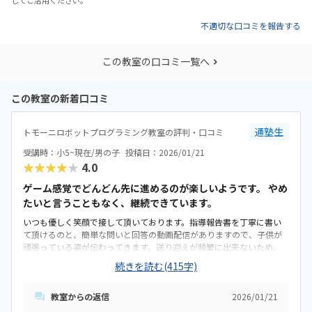
してご活用ください。
不適切な口コミを報告する
この教室の口コミ一覧へ
この教室の新着口コミ
通塾生
トモーニロボットプログラミング教室の評判・口コミ
受講時：小5~現在/男の子
投稿日：2026/01/21
★★★★★
4.0
ゲーム感覚でどんどん先に進めるのが楽しいようです。 やめ
たいと言うこともなく、継続できています。
いつも優しく笑顔で接して頂いております。指導報告書を丁寧に書い
て頂けるのと、簡単な問いと回答の動画配信がありますので、子供が
頑張っている姿が伝わってきます。送り迎えが頻繁に出来ないため、
様子がわかって大変助かっています。教材に飽きることなく通い続け
続きを読む(415字)
ています。ブロックからプログラミング言語に移行し、英単語の勉強
にもなっています。駐輪場はありませんが、教室の前にスペースがあ
教室からの返信
2026/01/21
り、歩行者の邪魔にならずにとめることができます。ヘッドフォンを
用いての動画学習で、周りのお子さまの邪魔にならず集中できます。