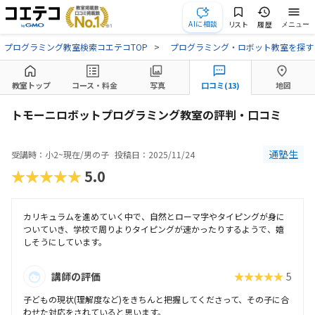
AIに相談
リスト
履歴
メニュー
プログラミング教室検索コエテコTOP
プログラミング・ロボット教室を探す
教室トップ
コース・料金
写真
口コミ(13)
地図
トモーニロボットプログラミング教室の評判・口コミ
通塾生
受講時：小2~現在/男の子
投稿日：2025/11/24
★★★★★
5.0
カリキュラムを進めていく中で、自然とローマ字やタイピングが身に
ついていき、学校で周りよりタイピングが速かったりするようで、嬉
しそうにしています。
講師の評価
★★★★★
5
子どもの現状(理解度など)をきちんと把握してくださって、その子に合
わせた対応をされていると思います。