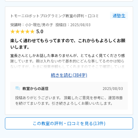
通塾生
トモーニロボットプログラミング教室の評判・口コミ
受講時：小3~現在/男の子
投稿日：2025/08/03
★★★★★
5.0
楽しく通わせてもらってますので、これからもよろしくお願
いします。
室長さんとしかお話した事ありませんが、とてもよく見てくださり感
謝しています。親は入れないので基本的にどんな事してるのかは知ら
ないですが、たまに授業参観もしてくれますのでそこで確認していま
す。アクセスは駅から近いので良いですが、基本は自転車送迎なので
続きを読む(384字)
正直遠いです。保護者室まで用意してくれたりとてもありがたい。教
室はとても清潔だと思います。トイレもとてもキレイです。こちらの教
教室からの返信
2025/08/03
室は相場なのかなと感じてます。この業界界隈は基本的にどこも高値
だとは思います。プログラミング能力検定を合格したのがとても嬉し
投稿ありがとうございます。 頂戴したご意見を参考に、運営改善
いです。資格は本人のモチベーションにもなりますし、親としても目
を続けてまいります。引き続きよろしくお願いいたします。
標高く頑張って欲しいと思うので。子どもはプログラミング教室が1番
楽しいみたいで毎回るんるんで行ってます。もう少しどんな事してる
のか見たい。（子どもが全く話してくれないので）授業参観がもう少
しあれば嬉しいです。
この教室の評判・口コミを見る(13件)