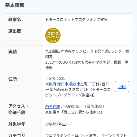
基本情報
教室名
トモーニロボットプログラミング教室
選出歴
実績
第23回日本情報オリンピック予選予選Bランク 敢
闘賞
2023年ROBO Rave大阪大会小学校の部 優勝、準
優勝
住所
〒570-0031
大阪府
守口市
橋波東之町
三丁目2番38
地図
号 京阪西三荘スクエア 1F （トモーニロ
ボットプログラミング教室内）
アクセス・
（京阪本線）
西三荘駅
から約310m
交通手段
京阪電車「西三荘」駅から徒歩5分
対象学年
小学校1年生～
カテゴリ
プログラミング・ロボット教室
マインクラフト