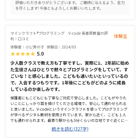
評価いただきありがとうございます。 ご期待に沿えるよう、全力
たマイクラができて大満足でした。また先生も優しく丁寧に教えてく
を尽くします! 今後ともよろしくお願いいたします。
れる先生と、アイテムを出す？手伝いをしてくれたおもしろい先生が
いたようで、毎日通いたいぐらいと次回を楽しみにしています。親と
しても希望に沿った価格と日数を提案して頂けて、たまたま近くに良
い教室があって良かったと思いました。
マインクラフト®プログラミング V-code 長者原教室の評
体験生
判・口コミ
体験者：小1/男の子
体験日：2024/05
★★★★★
5.0
少人数クラスで教え方も丁寧ですし、実際に1、2年前に始め
た生徒さんはひとりで黙々とプログラミングをしていて、す
ごいな！と感心しました。こどもも通いたいといっているの
で、入会するつもりです。1年後にこどもがどのように成長
しているのか楽しみです。
保護者にもこどもにも丁寧なご対応で安心しました。こどもがやりた
いことにしっかり耳を傾けてくださる環境で、安心して通わせられる
と思いました。V-codeというマインクラフトを使ってプログラミング
が学べるデジタル教材を使用されています。家から近く、こども１人
でも通わせられます。最寄り駅からも5分くらいの立地ですぐ近くに交
番もありますし、人通りも多いので安心です。綺麗に片付けられてい
続きを読む(327字)
るお教室でした。空調も快適で、こどもが学ぶ環境として何も問題な
いと思います。妥当な値段だと思います。初級、中級、上級と難易度は