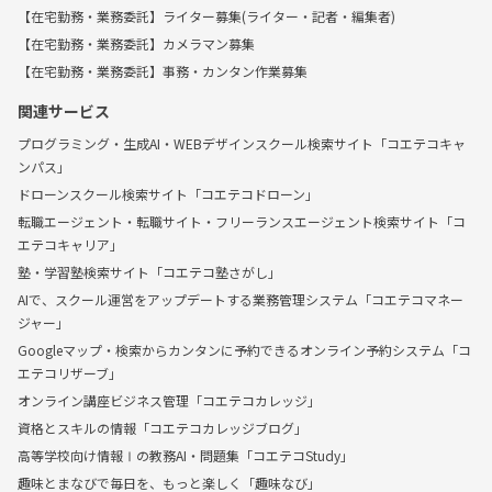
【在宅勤務・業務委託】ライター募集(ライター・記者・編集者)
【在宅勤務・業務委託】カメラマン募集
【在宅勤務・業務委託】事務・カンタン作業募集
関連サービス
プログラミング・生成AI・WEBデザインスクール検索サイト「コエテコキャ
ンパス」
ドローンスクール検索サイト「コエテコドローン」
転職エージェント・転職サイト・フリーランスエージェント検索サイト「コ
エテコキャリア」
塾・学習塾検索サイト「コエテコ塾さがし」
AIで、スクール運営をアップデートする業務管理システム「コエテコマネー
ジャー」
Googleマップ・検索からカンタンに予約できるオンライン予約システム「コ
エテコリザーブ」
オンライン講座ビジネス管理「コエテコカレッジ」
資格とスキルの情報「コエテコカレッジブログ」
高等学校向け情報Ⅰの教務AI・問題集「コエテコStudy」
趣味とまなびで毎日を、もっと楽しく「趣味なび」