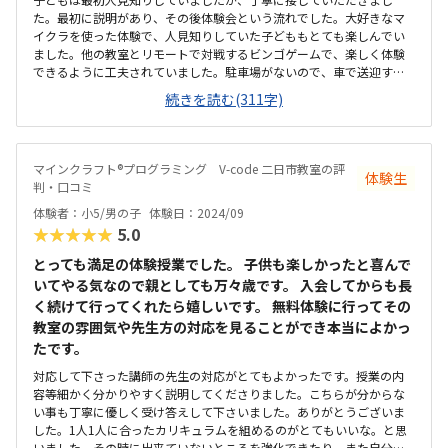
た。最初に説明があり、その後体験会という流れでした。大好きなマ
イクラを使った体験で、人見知りしていた子どももとても楽しんでい
ました。他の教室とリモートで対戦するビンゴゲームで、楽しく体験
できるように工夫されていました。駐車場がないので、車で送迎する
には少し不便だと感じました。歩いて行ける距離ならば良いと思いま
続きを読む(311字)
す。塾の中に教室があります。設備は問題なく、パソコンは1人一台で
す。教材の購入はないようです。春季講習に申し込みましたが、時間数
もしっかりとありお得でした。通常期の教室は、他の習い事と比べる
と少し高めかと思いますが、プログラミング教室としては普通です。
マインクラフト®プログラミング V-code 二日市教室の評
体験生
判・口コミ
体験者：小5/男の子
体験日：2024/09
★★★★★
5.0
とっても満足の体験授業でした。 子供も楽しかったと喜んで
いてやる気なので親としても万々歳です。 入会してからも長
く続けて行ってくれたら嬉しいです。 無料体験に行ってその
教室の雰囲気や先生方の対応を見ることができ本当によかっ
たです。
対応して下さった講師の先生の対応がとてもよかったです。授業の内
容等細かく分かりやすく説明してくださりました。こちらが分からな
い事も丁寧に優しく受け答えして下さいました。ありがとうございま
した。1人1人に合ったカリキュラムを組めるのがとてもいいな。と思
いました。その時に出来ていないところを強化できたり、また自分が