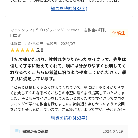
勉強したいと思ったところを強化できたり必要に応じて組み替えられ
続きを読む(432字)
るのが魅力的だと思いました。有難いことに家から近いので子供だけ
でも安心して通わせれるのと駅近なので人通りもあるので安心です。
とても明るく整理整頓されていると感じました。広さも十分で学習し
やすい空間だと思いました。他の教室に比べて比較的良心的な価格設
マインクラフト®プログラミング V-code 三苫教室の評判・
体験生
定だと感じました。授業の振替もちゃんと対応して下さるみたいなの
口コミ
で行けないときの授業を無駄にせずに済むのでとても助かります。子
体験者：小1/男の子
体験日：2024/07
供が先生が優しくて分かりやすかったと言っていました。子供に対し
★★★★★
5.0
ても親に対しても優しく対応がとてもよくて嬉しかったです。
上記で書いた通り、教材はやりたかったマイクラで、先生は
優しく丁寧に教えてくれて、親には分かりやすく説明してく
れなるべくこちらの希望に沿うよう提案していただけて、親
子共に満足しています。
子どもには優しく明るく教えてくれていて、親には丁寧に分かりやす
く説明してくれなるべくこちらの希望に沿うよう提案していただけま
した。子どもがマイクラをしてみたいと言ったのでマイクラでプログ
ラミングが学べる教室を探しました。期待通り楽しかったようで次回
をとても楽しみにしています。駐車場が無いようですが、子どもが1人
で通える距離なのでうちはそんなに困ることはないと思います。まわ
続きを読む(453字)
りの子たちも静かに勉強していて集中できる環境だと思いました。内
装、机、椅子などについてはよく分かりませんが普通だと思います。
教室からの返信
2024/07/29
習い事としては高いかなと思いますが、プログラミング教室としては
いろいろ調べましたが安い方だと思います。子どもは楽しみにしてい