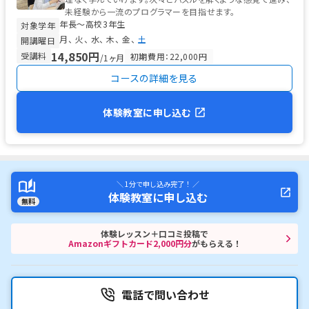
未経験から一流のプログラマーを目指せます。
年長〜高校3年生
対象学年
月
火
水
木
金
土
開講曜日
14,850円
受講料
初期費用：22,000円
/1ヶ月
コースの詳細を見る
体験教室に申し込む
＼ 1分で申し込み完了！ ／
体験教室に申し込む
無料
体験レッスン＋口コミ投稿で
Amazonギフトカード2,000円分
がもらえる！
電話で問い合わせ