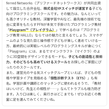
ferred Networks（プリファードネットワークス）が共同出資
して設立した合弁会社、
株式会社YPスイッチが運営する
子ども
向けプログラミングスクールです。その魅力は、なんといって
も高クオリティな教材。深層学習やAIなど、最先端の技術で社
会に変革をもたらすPFNが本気で手掛けたプログラミング教材
「
Playgram™（プレイグラム）
」で学べるのは「プログラミ
ング教育 HALLO」ならではの魅力と言えるでしょう。スマホゲ
ームのような見た目と操作感で子どもが楽しく進めていける一
方、最終的には実戦レベルのプログラミングスキルが身につく
「Playgram」には、まるでマインクラフト（マイクラ）のよ
うに3D空間をデザインできるモードも。
子どもの創造性と技術
力、そのどちらも高めていけるスクール
をお探しのご家庭にぴ
ったりのスクールです。
また、運営元のやる気スイッチグループといえば、子どもの性
格や学習タイプを見極める「
個性診断テスト（ETS）
」も有
名。学習計画や講師とのマッチングに使われるそうで、「教材
はいいけど、先生との相性が……」なんてトラブルも極力防ぎ
ます。入り口は楽しく、奥行きはどこまでも！ぜひお近くの教
室に足を運んでみてくださいね。