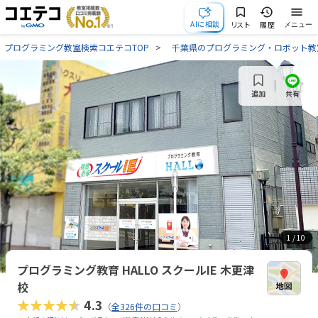
AIに相談
リスト
履歴
メニュー
プログラミング教室検索コエテコTOP
千葉県のプログラミング・ロボット教
共有
追加
1
/ 10
プログラミング教育 HALLO スクールIE 木更津
校
★★★★★
4.3
（
全326件の口コミ
）