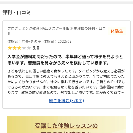
評判・口コミ
プログラミング教育 HALLO スクールIE 木更津校の評判・口コ
体験生
ミ
体験者：年長/男の子
体験日：2022/07
★★★★★
3.0
入学金が無料期間だったので、半年ほど通って様子を見ようと
思います。習熟度を見ながら先々を検討していきます。
子ども慣れした優しい態度で良かったです。タイピングから覚える必要が
あるので、毎回丁寧に教えてもらえると助かります。全てが初めてだった
ためよく分かりませんが、徐々に慣れて行きたいです。手持ちのiPadでも
できるのが良いです。家でも触らせて勘を養いたいです。徒歩圏内で助か
ります。教室の前が道路なので、飛び出しが怖いです。親が近くで待てる
スペースがあると尚良いです。少しザワザワした印象です。個室がもっと
続きを読む(370字)
あると良いなと思いました。建物も古いようですが、新しいビルに入って
料金が上がるくらいならこのままで良いです。他の教室の相場が分からな
いのですが、高いな。と言うのが第一印象です。この料金に見合ったスキ
ルを身に付けて欲しいです。子どもが楽しそうだったのが、1番の安心ポ
イントです。先生との相性もあると思うので、暫く通って様子をみようと
思います。