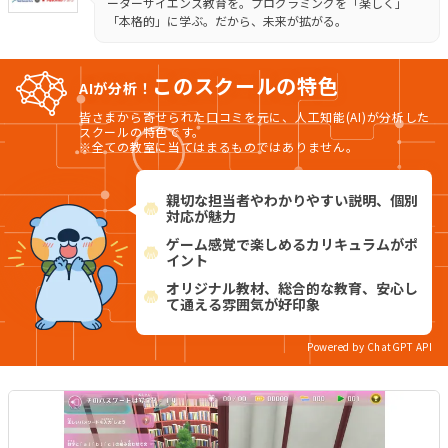
ーターサイエンス教育を。プログラミングを「楽しく」
「本格的」に学ぶ。だから、未来が拡がる。
このスクールの特色
AIが分析！
皆さまから寄せられた口コミを元に、人工知能(AI)が分析した
スクールの特色です。
※全ての教室に当てはまるものではありません。
親切な担当者やわかりやすい説明、個別
対応が魅力
ゲーム感覚で楽しめるカリキュラムがポ
イント
オリジナル教材、総合的な教育、安心し
て通える雰囲気が好印象
Powered by ChatGPT API