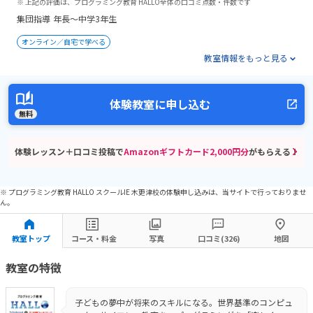
※ 上記の評価は、プログラミング教育 HALLO全体の口コミ点数・件数です
集団指導
年長～中学3年生
オンライン／自宅で学べる
教室情報をもっと見る
体験教室に申し込む
無料
体験レッスン＋口コミ投稿で
Amazonギフトカード2,000円分
がもらえる！
※ プログラミング教育 HALLO スクールIE 木更津校の体験申し込みは、当サイトで行っておりませ
ん。
教室トップ
コース・料金
写真
口コミ(326)
地図
教室の特徴
子どもの夢中が将来のスキルになる。世界基準のコンピュ