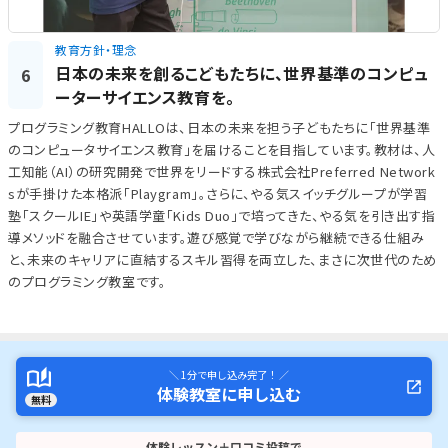
教育方針・理念
日本の未来を創るこどもたちに、世界基準のコンピュ
6
ーターサイエンス教育を。
プログラミング教育HALLOは、日本の未来を担う子どもたちに「世界基準
のコンピュータサイエンス教育」を届けることを目指しています。教材は、人
工知能（AI）の研究開発で世界をリードする株式会社Preferred Network
sが手掛けた本格派「Playgram」。さらに、やる気スイッチグループが学習
塾「スクールIE」や英語学童「Kids Duo」で培ってきた、やる気を引き出す指
導メソッドを融合させています。遊び感覚で学びながら継続できる仕組み
と、未来のキャリアに直結するスキル習得を両立した、まさに次世代のため
のプログラミング教室です。
＼ 1分で申し込み完了！ ／
体験教室に申し込む
無料
体験レッスン＋口コミ投稿で