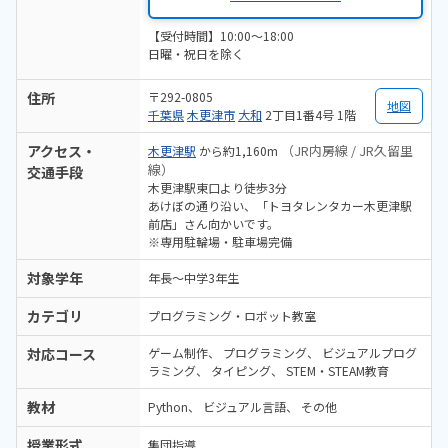
【受付時間】10:00～18:00
日曜・祝日を除く
住所
〒292-0805
地図
千葉県
木更津市
大和
2丁目1番4号 1階
アクセス・
（JR内房線 / JR久留里
木更津駅
から約1,160m
線）
交通手段
木更津駅東口より徒歩3分
あけぼの通り沿い、「トヨタレンタカー木更津駅
前店」さん向かいです。
※専用駐輪場・駐車場完備
対象学年
年長～中学3年生
カテゴリ
プログラミング・ロボット教室
対応コース
ゲーム制作
プログラミング
ビジュアルプログ
ラミング
タイピング
STEM・STEAM教育
教材
Python
ビジュアル言語
その他
授業形式
集団指導