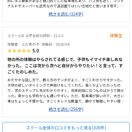
的に学ぶ要素があると魅力的でした駐車場もあり、バス停も近く、マクド
ナルドやスーパーも近所なので送迎面ではいい立地だと思います若干、狭
さは感じますが、清潔感はあります。土禁なのでとても綺麗です。タブレ
続きを読む(324字)
ットではなくちゃんとしたパソコンがあるといいのになと思いますゲーム
要素が強いカリキュラムにしては高額に感じてしまいました。設備費や教
材費のようなものを含めると結構負担なので、成長を感じにくいプログラ
ミングの適正料金がわかりません子供は楽しかったようです
体験生
スクールIE 大平台校の評判・口コミ
体験者：小2/男の子
体験日：2026/04
★★★★★
5.0
他の所の体験はやらされてる感じで、子供もイマイチ楽しめな
かった。 ここは次から次へと自分からやりたい！と言って、す
ごくたのしめた。
おだやかな話し方で、教え方のテンポがよく、すごくわかりやすかった。
子供の欲しいタイミングで声掛けをしてくれた。長くかよいたかったの
で、次のステップと先がわかりやすく、将来的役に立つものばかりで良か
った。家からも学校からも通いやすい。ただ、駐車場が狭いので、大きい
車はちょっと不便かな。すごくキレイな教室で、静かで勉強しやすい環境
だった。椅子も机も玄関もキレイだった。先行投資だと思ってます。ちょ
続きを読む(256字)
っと高め。半年に一回またお金がまとまってかかるのは、痛いかな。教え
方のテンポがちょうどよく、子供がすごく楽しめました。
スクール全体の口コミをもっと見る(326件)