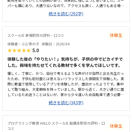
教材を使っていくとの説明があり、将来的に役に立つと思いました。スー
パーも隣にあり、大通り沿いなので、アクセスも良く、人通りもある場所
なので、安心です。いつもキレイに掃除もされていて、雰囲気も良く過ご
続きを読む(292字)
しやすいと思います。ただ、靴を脱ぐ所と中の境がマットだけなのて、雨
が強い日は大丈夫かなっと思います。まだ通い始めたばかりなのでわから
ないが、追加でかかるとかはなさそうなので、良かったです。
体験生
スクールIE 茅場町校の評判・口コミ
体験者：小2/男の子
体験日：2026/04
★★★★★
5.0
体験した後の「やりたい！」気持ちが、子供の中でピカイチで
した。興味を持たせてくれる教材で多くを学んでほしいです。
優しく、丁寧に、かつ、自分で考えるような声がけが自然と出る先生だっ
たため、子供も初対面とは思えないリラックスした雰囲気で体験した。実
際に教室で使用しているアプリを体験したが、面白かったようです。集中
して取り組み、大変興味を持っていました。駅から近く、大きい通りに面
しているため迷うことはないが、家から少々遠いため自転車で通う必要が
あり、車どおりが多い通りをいくつも通るのが心配。体験教室と実際の教
続きを読む(343字)
室が同じかどうか不明なため評価は３に。体験した教室は特に問題はない
と思う。少々高めに思う。しかし、おそらく共同開発されたアプリなの
で、仕方がないのではと理解した。大きく分けて二種類の教材を利用で
き、どちらもプログラミングを学ぶが、それを多方面から学べるのが素人
プログラミング教育 HALLO スクールIE 船橋本町校の評判・口
体験生
から見ても良いのではと思った。
コミ