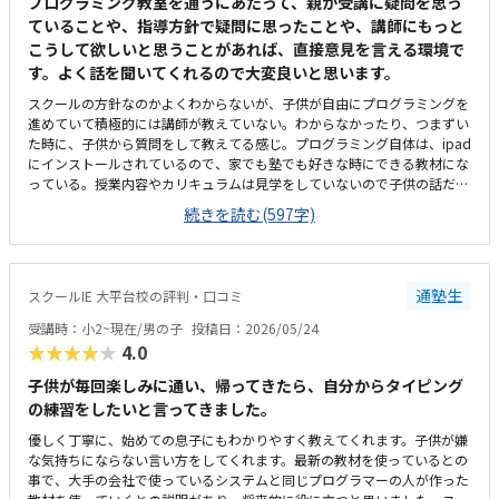
プログラミング教室を通うにあたって、親が受講に疑問を思っ
ていることや、指導方針で疑問に思ったことや、講師にもっと
こうして欲しいと思うことがあれば、直接意見を言える環境で
す。よく話を聞いてくれるので大変良いと思います。
スクールの方針なのかよくわからないが、子供が自由にプログラミングを
進めていて積極的には講師が教えていない。わからなかったり、つまずい
た時に、子供から質問をして教えてる感じ。プログラミング自体は、ipad
にインストールされているので、家でも塾でも好きな時にできる教材にな
っている。授業内容やカリキュラムは見学をしていないので子供の話だ
が、積極的に講師が教えていないみたい。月1回はプログラミングで作っ
続きを読む(597字)
たものを発表すると聞いていたが、実施してないみたい。駅からは徒歩で
すぐ来れる距離で、一本道だから迷うことなく来れるので立地は良いと思
います。駐車場はないので、車の送迎は路上駐車になります。駐輪スペー
スはあるので子供一人でも近い人なら行けると思います。奥の方まで覗い
通塾生
スクールIE 大平台校の評判・口コミ
たことはないので詳しくはわからないが、入り口や教室の内装は奇麗だと
思います。気軽に入りやすい感じがします。ひとそれぞれになってしまい
受講時：小2~現在/男の子
投稿日：2026/05/24
ますので何とも言えませんが、オンラインでなく、対面で教えてくれるの
★★★★★
4.0
で、妥当な金額と思います。子供には楽しいみたいで、家でも自由にプロ
グラミングを進めています。たまにゲームみたいなものを作っていて、親
子供が毎回楽しみに通い、帰ってきたら、自分からタイピング
に「やってみて」と言ってきます。プログラミング能力だけでなく創造力
の練習をしたいと言ってきました。
も養われているのかなと感じます。今のところは特にありません。オンラ
優しく丁寧に、始めての息子にもわかりやすく教えてくれます。子供が嫌
インでなく、対面での受講は、人と接する機会の場としても良いと思いま
な気持ちにならない言い方をしてくれます。最新の教材を使っているとの
す。
事で、大手の会社で使っているシステムと同じプログラマーの人が作った