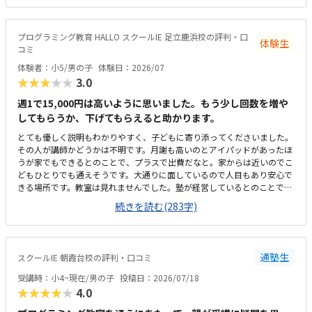
た、ゲームを作成し他の生徒から評価をうけることが出来るという仕組み
も、子どもが興味をもって取り組めそうだと感じた。駅からさほど離れて
おらず、自転車置場もあるため通いやすいと思うただ、看板としては同教
プログラミング教育 HALLO スクールIE 足立鹿浜校の評判・口
体験生
室内で行われている【個別指導スクールIE】の表記しか見受けられず、
コミ
【HALLO】の教室が別にあるのか少し迷ってしまった。教室内の色調も明
体験者：小5/男の子
体験日：2026/07
るく、居心地はいいと感じた。ただ、同一の教室内で教科学習の個別指導
★★★★★
3.0
も行われているため、未就学児のプログラミング指導の声が、他の子の学
習の妨げにならないか気にかかる料金設定は特に目立って高くも低くもな
週1で15,000円は高いように思いました。もう少し回数を増や
く適正だと感じた。4月のキャンペーンで入会費無料という説明もあり、
してもらうか、下げてもらえると助かります。
体験時に入会を決めた
とても優しく説明もわかりやすく、子どもに寄り添ってくださいました。
その人が講師かどうかは不明です。月謝も高いのとアイパッドがあったほ
うが家でもできるとのことで、プラスで出費だなと。家からは近いのでこ
どもひとりでも通えそうです。大通りに面しているので人目もあり安心で
きる場所です。教室は見れませんでした。塾が経営しているとのことで塾
の方の教室は少し覗けました。建物自体が古い感じでした。週1で15,000
続きを読む(283字)
円は高いように思いました。もう少し回数を増やしてもらうか、下げても
らえると助かります。説明してくれた方はとても説明がわかりやすく、こ
どもに寄り添ってくださいました。
通塾生
スクールIE 朝霞台校の評判・口コミ
受講時：小4~現在/男の子
投稿日：2026/07/18
★★★★★
4.0