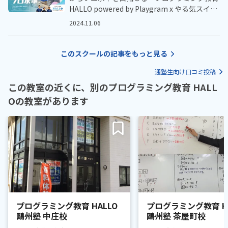
HALLO powered by Playgram x やる気スイッ
チ™️」
2024.11.06
このスクールの記事をもっと見る
通塾生向け口コミ投稿
この教室の近くに、別のプログラミング教育 HALL
Oの教室があります
プログラミング教育 HALLO
プログラミング教育 HA
鷗州塾 中庄校
鷗州塾 茶屋町校