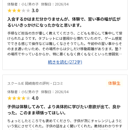
体験者：小1/男の子
体験日：2026/04
★★★★★
3.0
入会するかはまだ分かりませんが、体験で、習い事の幅が広が
るいいきっかけになったかなと思います。
手順など担当の方が優しく教えてくださり、こどもも安心して集中して受
けられたようです。タブレットには普段から慣れていたので、ゲーム感覚
でできる感じで操作などは難しくなさそうでした。午前中の習い事からそ
のまま通いたいため、その場所からは少しだけ移動距離があります。塾？
の場所でやっているからか、特に悪くもなく良くもなくといった雰囲気で
すが、集中はできるのかなと思います。習い事と習い事の合間にできれば
続きを読む(272字)
と思って探していますが、少し高めだなという印象があります。まだ内容
をちゃんとやっていないので何とも言えませんが、興味はありそうな項目
だなと思います。
体験生
スクールIE 岡崎南校の評判・口コミ
体験者：小5/男の子
体験日：2026/04
★★★★★
4.0
子供は体験してみて、より具体的に学びたい意欲が出て、良か
った。このまま頑張ってほしい。
ちょっとしたところでも褒めてくださり、子供が次にチャレンジしようと
いう気にさせてくれた。子供の話をよく聞いてくれた。教材はわかりやす