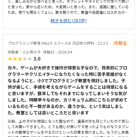
く、楽しみながら学べると思った。タブレットやタイピングが学べて良い
と思った。家から近いため、大変良いと思った。また、道路に面している
ため、夜でも明るくてよい。靴を脱ぐので、教室や自習室には入れなかっ
たが、とても綺麗で、環境よく学べると思った。想定よりも維持費を含め
続きを読む(283字)
て金額がしたので、3にしました。タブレットとか持ち込みでもう少し安
くなるといいなと思った。子供は時間を忘れて、体験していたので、良か
った。家でも学べる環境にしてあげたい。
体験生
プログラミング教育 HALLO スクールIE 河辺校の評判・口コミ
体験者：小3/男の子
体験日：2026/04
★★★★★
3.0
元々、ゲームが大好きで操作が得意な子なので、将来的にプロ
グラマーやクリエイターになりたくなった時に苦手意識がなく
なるようにと、小3でプログラミング教室を検討しました。子
供が楽しく、手順を考えながらゲームをすることは得意になる
と思いますが、数年してもそれまでになってしまいそうな気が
しました。時期早々なのか、カリキュラム的にこちらが求めて
いるものと不一致があるのか、違うかな。という気はしまし
た。教室としては良いところだと思います
以前、上の子がお世話になった塾なので、室長の方も存じていたので安心
してお願いできました。とても感じが良いです思ったよりもかなりタブレ
ットの簡単なゲームをやるだけといった印象を受けました。もう少し本格