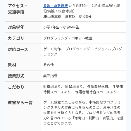
アクセス・
（JR山陽本線 / JR
倉敷・倉敷市駅
から約570m
伯備線 / 水島本線）
交通手段
JR山陽本線 倉敷駅 徒歩8分
対象学年
小学1年生～小学6年生
カテゴリ
プログラミング・ロボット教室
対応コース
ゲーム制作
プログラミング
ビジュアルプログ
ラミング
教材
その他
授業形式
集団指導
こだわり
駐車場あり
駐輪場あり
保護者見学可
生徒用
待機スペースあり
保護者用待合スペースあり
教室から一言
ゲーム感覚で楽しみながら、本格的なプログラミ
ングスキルの習得はもちろんのこと、お子さまの
未来を生き抜く力となる、プログラミング的思考
力と言われている「思考力・判断力・表現力」を養
うことができます。