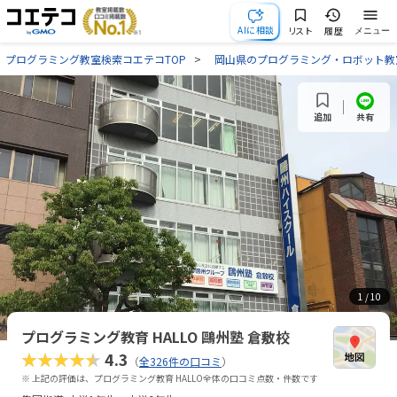
AIに相談
リスト
履歴
メニュー
プログラミング教室検索コエテコTOP
岡山県のプログラミング・ロボット教
共有
追加
1
/ 10
プログラミング教育 HALLO 鷗州塾 倉敷校
★★★★★
4.3
（
全326件の口コミ
）
※ 上記の評価は、プログラミング教育 HALLO全体の口コミ点数・件数です