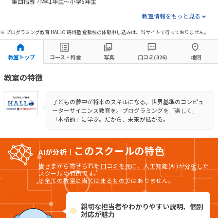
集団指導
小学1年生～小学6年生
教室情報をもっと見る
※ プログラミング教育 HALLO 鷗州塾 倉敷校の体験申し込みは、当サイトで行っておりません。
教室トップ
コース・料金
写真
口コミ(326)
地図
教室の特徴
子どもの夢中が将来のスキルになる。世界基準のコンピュ
ーターサイエンス教育を。プログラミングを「楽しく」
「本格的」に学ぶ。だから、未来が拡がる。
このスクールの特色
AIが分析！
皆さまから寄せられた口コミを元に、人工知能(AI)が分析した
スクールの特色です。
※全ての教室に当てはまるものではありません。
親切な担当者やわかりやすい説明、個別
対応が魅力