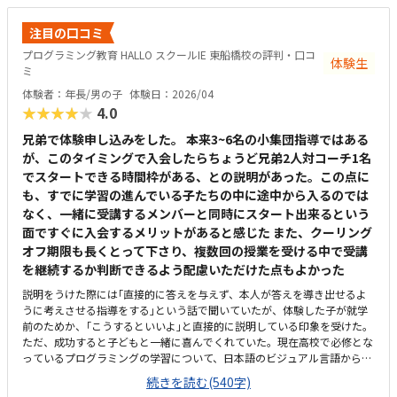
ング教室と個別指導塾が同じ空間内で行われているため、プログラミング
中にまわりから数学や英語の指導の声が聞こえる。全体的に学習に集中で
注目の口コミ
きる環境だと思う。受講している子どもがまだ未就学児であるため、未就
プログラミング教育 HALLO スクールIE 東船橋校の評判・口コ
学児のプログラミングとしては割高のように感じる。
体験生
ミ
体験者：年長/男の子
体験日：2026/04
★★★★★
4.0
兄弟で体験申し込みをした。 本来3~6名の小集団指導ではある
が、このタイミングで入会したらちょうど兄弟2人対コーチ1名
でスタートできる時間枠がある、との説明があった。この点に
も、すでに学習の進んでいる子たちの中に途中から入るのでは
なく、一緒に受講するメンバーと同時にスタート出来るという
面ですぐに入会するメリットがあると感じた また、クーリング
オフ期限も長くとって下さり、複数回の授業を受ける中で受講
を継続するか判断できるよう配慮いただけた点もよかった
説明をうけた際には｢直接的に答えを与えず、本人が答えを導き出せるよ
うに考えさせる指導をする｣という話で聞いていたが、体験した子が就学
前のためか、｢こうするといいよ｣と直接的に説明している印象を受けた。
ただ、成功すると子どもと一緒に喜んでくれていた。現在高校で必修とな
っているプログラミングの学習について、日本語のビジュアル言語からは
じめ、本格的なテキストコーディングまでを段階的にステップアップして
続きを読む(540字)
繋げ将来必要な力まで着実に身に付けることが出来そうだと感じた。ま