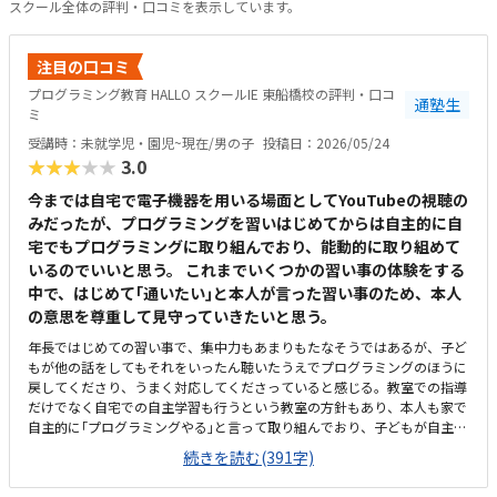
スクール全体の評判・口コミを表示しています。
注目の口コミ
プログラミング教育 HALLO スクールIE 東船橋校の評判・口コ
通塾生
ミ
受講時：未就学児・園児~現在/男の子
投稿日：2026/05/24
★★★★★
3.0
今までは自宅で電子機器を用いる場面としてYouTubeの視聴の
みだったが、プログラミングを習いはじめてからは自主的に自
宅でもプログラミングに取り組んでおり、能動的に取り組めて
いるのでいいと思う。 これまでいくつかの習い事の体験をする
中で、はじめて｢通いたい｣と本人が言った習い事のため、本人
の意思を尊重して見守っていきたいと思う。
年長ではじめての習い事で、集中力もあまりもたなそうではあるが、子ど
もが他の話をしてもそれをいったん聴いたうえでプログラミングのほうに
戻してくださり、うまく対応してくださっていると感じる。教室での指導
だけでなく自宅での自主学習も行うという教室の方針もあり、本人も家で
自主的に｢プログラミングやる｣と言って取り組んでおり、子どもが自主的
に取り組みたくなる教材だと感じる。駅からも程近く、駐輪場もあるため
続きを読む(391字)
通いやすいと思う。ただ、プログラミングHALLOを目的に来ると個別指導
スクールIEの看板しかないため、初回は少し迷ってしまった。プログラミ