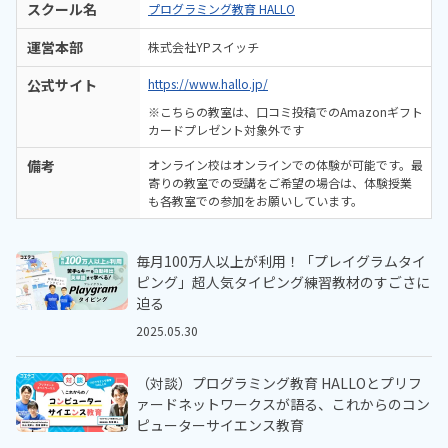
スクール名
プログラミング教育 HALLO
運営本部
株式会社YPスイッチ
公式サイト
https://www.hallo.jp/
※こちらの教室は、口コミ投稿でのAmazonギフト
カードプレゼント対象外です
備考
オンライン校はオンラインでの体験が可能です。最
寄りの教室での受講をご希望の場合は、体験授業
も各教室での参加をお願いしています。
毎月100万人以上が利用！「プレイグラムタイ
ピング」超人気タイピング練習教材のすごさに
迫る
2025.05.30
（対談）プログラミング教育 HALLOとプリフ
ァードネットワークスが語る、これからのコン
ピューターサイエンス教育