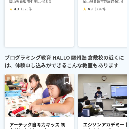
岡山県倉敷市中庄団地18-3
岡山県倉敷市茶屋町461-6
★
4.3
（326件
★
4.3
（326件
プログラミング教育 HALLO 鷗州塾 倉敷校の近くに
は、体験申し込みができるこんな教室もあります
アーテック自考力キッズ 初
エジソンアカデミー 