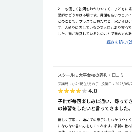
とても優しく説明もわかりやすく、子どもに寄
講師かどうかは不明です。月謝も高いのとアイ
とのことで、プラスで出費だなと。家からは近
す。大通りに面しているので人目もあり安心で
した。塾が経営しているとのことで塾の方の教
い感じでした。週1で15,000円は高いよう
続きを読む(28
もらうか、下げてもらえると助かります。説明
やすく、こどもに寄り添ってくださいました。
スクールIE 大平台校の評判・口コミ
受講時：小2~現在/男の子
投稿日：2026/05/
★★★★★
4.0
子供が毎回楽しみに通い、帰って
の練習をしたいと言ってきました
優しく丁寧に、始めての息子にもわかりやすく
にならない言い方をしてくれます。最新の教材
で使っているシステムと同じプログラマーの人