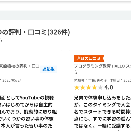
Oの評判・口コミ(326件)
す。
注目の口コミ
E 東船橋校の評判・口コ
プログラミング教育 HALLO 
通塾生
ミ
2026/05/24
体験者：年長/男の子
体験日：2026
★★★★★
4.0
としてYouTubeの視聴
兄弟で体験申し込みをした。
習いはじめてからは自主的
が、このタイミングで入会
組んでおり、能動的に取り組
名でスタートできる時間枠
でいくつかの習い事の体験
点にも、すでに学習の進ん
と本人が言った習い事のた
ではなく、一緒に受講する