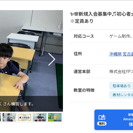
✨🌸新規入会募集中♬初心者
※定員あり
対応コース
ゲーム制作
住所
沖縄県
宮古
運営本部
株式会社YP
駐車場あり
教室の特徴
教材レンタ
くさん練習します。
体
Ama
無料
体