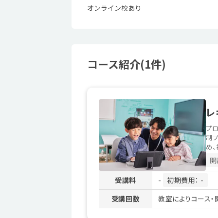
オンライン校あり
コース紹介(1件)
レ
プロ
制
め、
開
受講料
-
初期費用： -
受講回数
教室によりコース・