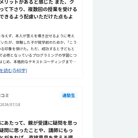
メリットがあると感じた また、ク
って下さり、複数回の授業を受ける
できるよう配慮いただけた点もよ
を与えず、本人が答えを導き出せるように考え
ていたが、体験した子が就学前のためか、｢こう
いる印象を受けた。ただ、成功すると子どもと
で必修となっているプログラミングの学習につ
はじめ、本格的なテキストコーディングまでを
来必要な力まで着実に身に付けることが出来そ
を読む(540字)
し他の生徒から評価をうけることが出来るとい
取り組めそうだと感じた。駅からさほど離れて
やすいと思うただ、看板としては同教室内で行
の表記しか見受けられず、【HALLO】の教室が
口コミ
通塾生
教室内の色調も明るく、居心地はいいと感じ
026/07/18
の個別指導も行われているため、未就学児のプ
学習の妨げにならないか気にかかる料金設定は
だと感じた。4月のキャンペーンで入会費無料
にあたって、親が受講に疑問を思っ
決めた
疑問に思ったことや、講師にもっ
とがあれば、直接意見を言える環