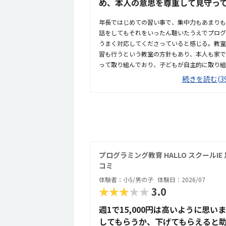
め、本人の意思を尊重して見守っ
年長ではじめての習い事で、集中力もあまりも
話をしてもそれをいったん聴いたうえでプログ
うまく対応してくださっていると感じる。教室
習も行うという教室の方針もあり、本人も家で
って取り組んでおり、子どもが自主的に取り組
も程近く、駐輪場もあるため通いやすいと思う。
続きを読む(39
的に来ると個別指導スクールIEの看板しかな
プログラミング教室と個別指導塾が同じ空間内
グ中にまわりから数学や英語の指導の声が聞こ
境だと思う。受講している子どもがまだ未就学
ミングとしては割高のように感じる。
プログラミング教育 HALLO スクールI
コミ
体験者：小5/男の子
体験日：2026/07
★★★★★
3.0
週1で15,000円は高いように思
してもらうか、下げてもらえると