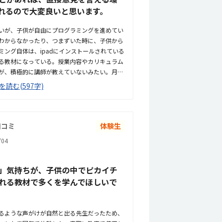
れるので大変良いと思います。
いが、子供が自由にプログラミングを進めてい
わからなかったり、つまずいた時に、子供から
ング自体は、ipadにインストールされている
る教材になっている。授業内容やカリキュラム
が、積極的に講師が教えていないみたい。月1
発表すると聞いていたが、実施してないみた
を読む(597字)
で、一本道だから迷うことなく来れるので立地
で、車の送迎は路上駐車になります。駐輪スペ
なら行けると思います。奥の方まで覗いたこと
入り口や教室の内装は奇麗だと思います。気軽
口コミ
体験生
れぞれになってしまいますので何とも言えませ
04
えてくれるので、妥当な金額と思います。子供
プログラミングを進めています。たまにゲーム
やってみて」と言ってきます。プログラミング
」気持ちが、子供の中でピカイチ
るのかなと感じます。今のところは特にありま
れる教材で多くを学んでほしいで
受講は、人と接する機会の場としても良いと思
るような声がけが自然と出る先生だったため、