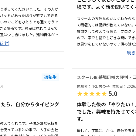
境です。よく話を聞いてく
り添ってくださいました。その人が
パッドがあったほうが家でもできる
スクールの方針なのかよくわからな
いのでこどもひとりでも通えそうで
て積極的には講師が教えていない。
きる場所です。教室は見れませんで
質問をして教えてる感じ。プログラミ
室は少し覗けました。建物自体が古
ので、家でも塾でも好きな時にでき
に思いました。もう少し回数を増やして
3字)
は見学をしていないので子供の話だ
してくれた方はとても説明がわかり
回はプログラミングで作ったものを
続き
い。駅からは徒歩ですぐ来れる距離
は良いと思います。駐車場はないの
ースはあるので子供一人でも近い人
はないので詳しくはわからないが、
通塾生
スクールIE 茅場町校の評判・
に入りやすい感じがします。ひとそ
24
体験者：小2/男の子
体験日：2026/
んが、オンラインでなく、対面で教
★★★★★
5.0
には楽しいみたいで、家でも自由に
みたいなものを作っていて、親に「
きたら、自分からタイピング
体験した後の「やりたい！
能力だけでなく創造力も養われてい
。
でした。興味を持たせてく
せん。オンラインでなく、対面での
す。
います。
教えてくれます。子供が嫌な気持ち
を使っているとの事で、大手の会社
優しく、丁寧に、かつ、自分で考え
が作った教材を使っていくとの説明