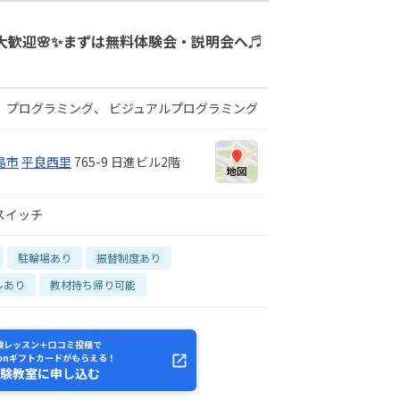
大歓迎🌸✨まずは無料体験会・説明会へ♬
プログラミング
ビジュアルプログラミング
島市
平良西里
765-9 日進ビル2階
スイッチ
駐輪場あり
振替制度あり
ルあり
教材持ち帰り可能
験レッスン＋口コミ投稿で
zonギフトカードがもらえる！
験教室に申し込む