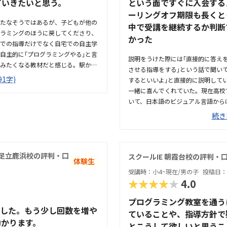
ていきたいと思う。
という面ですぐに入会する
ーリングオフ期限も長くと
たなそうではあるが、子どもが他の
中で受講を継続するか判断
ラミングのほうに戻してくださり、
かった
での指導だけでなく自宅での自主学
自主的に｢プログラミングやる｣と言
説明をうけた際には｢直接的に答え
みたくなる教材だと感じる。駅から
させる指導をする｣という話で聞い
ただ、プログラミングHALLOを目
1字)
するといいよ｣と直接的に説明して
いため、初回は少し迷ってしまった。
一緒に喜んでくれていた。現在高校
で行われているため、プログラミン
いて、日本語のビジュアル言語から
える。全体的に学習に集中できる環
段階的にステップアップして繋げ将
続き
児であるため、未就学児のプログラ
うだと感じた。また、ゲームを作成
う仕組みも、子どもが興味をもって
おらず、自転車置場もあるため通い
われている【個別指導スクールIE】
E 足立鹿浜校の評判・口
スクールIE 朝霞台校の評判・
体験生
別にあるのか少し迷ってしまった。
受講時：小4~現在/男の子
投稿日：2
た。ただ、同一の教室内で教科学習
★★★★★
4.0
ログラミング指導の声が、他の子の
特に目立って高くも低くもなく適正
プログラミング教室を通う
という説明もあり、体験時に入会を
いました。もう少し回数を増や
ていることや、指導方針で
助かります。
とこうして欲しいと思うこ