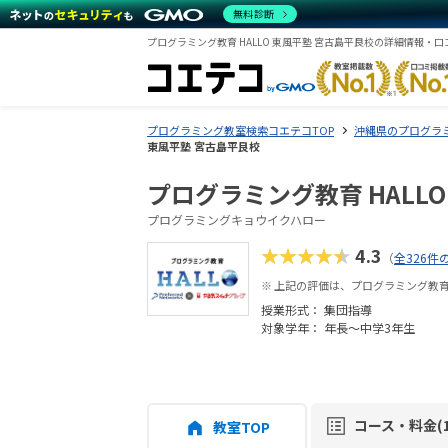
無料診断
プログラミング教育 HALLO 東風平塾 宮古島平良校の詳細情報・
プログラミング教室検索コエテコTOP
沖縄県のプログラ
東風平塾 宮古島平良校
プログラミング教育 HALL
プログラミングキョウイクハロー
★★★★★
4.3
（
全326件
※ 上記の評価は、プログラミング教育
授業形式：
集団指導
対象学年： 年長～中学3年生
コース・料金(1
教室TOP