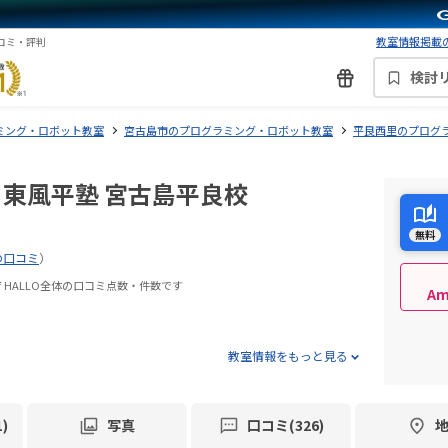
教室情報掲載の
口コミ・評判
検討
ミング・ロボット教室
宮古島市のプログラミング・ロボット教室
平良西里のプログ
O 東風平塾 宮古島平良校
無料
の口コミ
）
 HALLO全体の口コミ点数・件数です
A
教室情報をもっと見る
)
写真
口コミ(326)