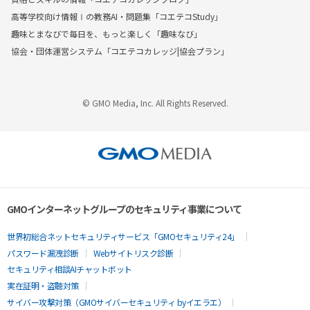
高等学校向け情報Ⅰの教務AI・問題集「コエテコStudy」
趣味とまなびで毎日を、もっと楽しく「趣味なび」
協会・団体運営システム「コエテコカレッジ|協会プラン」
© GMO Media, Inc. All Rights Reserved.
GMOインターネットグループのセキュリティ事業について
世界初総合ネットセキュリティサービス「GMOセキュリティ24」
パスワード漏洩診断
Webサイトリスク診断
セキュリティ相談AIチャットボット
実在証明・盗聴対策
サイバー攻撃対策（GMOサイバーセキュリティ byイエラエ）