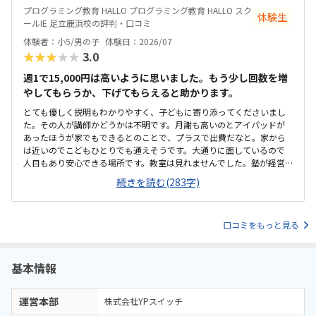
だと感じた。駅からさほど離れておらず、自転車置場もあるため通い
プログラミング教育 HALLO プログラミング教育 HALLO スク
体験生
やすいと思うただ、看板としては同教室内で行われている【個別指導
ールIE 足立鹿浜校の評判・口コミ
スクールIE】の表記しか見受けられず、【HALLO】の教室が別にあるの
体験者：小5/男の子
体験日：2026/07
か少し迷ってしまった。教室内の色調も明るく、居心地はいいと感じ
★★★★★
3.0
た。ただ、同一の教室内で教科学習の個別指導も行われているため、
未就学児のプログラミング指導の声が、他の子の学習の妨げにならな
週1で15,000円は高いように思いました。もう少し回数を増
いか気にかかる料金設定は特に目立って高くも低くもなく適正だと感
やしてもらうか、下げてもらえると助かります。
じた。4月のキャンペーンで入会費無料という説明もあり、体験時に入
会を決めた
とても優しく説明もわかりやすく、子どもに寄り添ってくださいまし
た。その人が講師かどうかは不明です。月謝も高いのとアイパッドが
あったほうが家でもできるとのことで、プラスで出費だなと。家から
は近いのでこどもひとりでも通えそうです。大通りに面しているので
人目もあり安心できる場所です。教室は見れませんでした。塾が経営
しているとのことで塾の方の教室は少し覗けました。建物自体が古い
続きを読む(283字)
感じでした。週1で15,000円は高いように思いました。もう少し回数を
増やしてもらうか、下げてもらえると助かります。説明してくれた方
はとても説明がわかりやすく、こどもに寄り添ってくださいました。
口コミをもっと見る
基本情報
運営本部
株式会社YPスイッチ