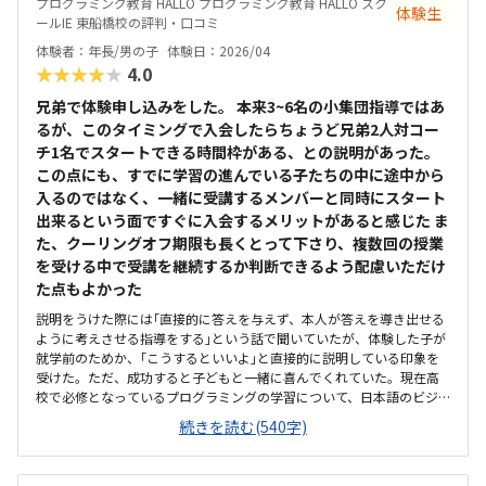
プログラミング教育 HALLO プログラミング教育 HALLO スク
体験生
ールIE 東船橋校の評判・口コミ
体験者：年長/男の子
体験日：2026/04
★★★★★
4.0
兄弟で体験申し込みをした。 本来3~6名の小集団指導ではあ
るが、このタイミングで入会したらちょうど兄弟2人対コー
チ1名でスタートできる時間枠がある、との説明があった。
この点にも、すでに学習の進んでいる子たちの中に途中から
入るのではなく、一緒に受講するメンバーと同時にスタート
出来るという面ですぐに入会するメリットがあると感じた ま
た、クーリングオフ期限も長くとって下さり、複数回の授業
を受ける中で受講を継続するか判断できるよう配慮いただけ
た点もよかった
説明をうけた際には｢直接的に答えを与えず、本人が答えを導き出せる
ように考えさせる指導をする｣という話で聞いていたが、体験した子が
就学前のためか、｢こうするといいよ｣と直接的に説明している印象を
受けた。ただ、成功すると子どもと一緒に喜んでくれていた。現在高
校で必修となっているプログラミングの学習について、日本語のビジ
ュアル言語からはじめ、本格的なテキストコーディングまでを段階的
続きを読む(540字)
にステップアップして繋げ将来必要な力まで着実に身に付けることが
出来そうだと感じた。また、ゲームを作成し他の生徒から評価をうけ
ることが出来るという仕組みも、子どもが興味をもって取り組めそう