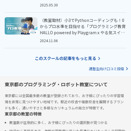
2025.05.30
（教室取材）小3でPythonコーディングも！0
からプロ水準を目指せる「プログラミング教育
HALLO powered by Playgram x やる気スイッ
チ™️」
2024.11.06
このスクールの記事をもっと見る
通塾生向け口コミ投稿
東京都のプログラミング・ロボット教室について
東京都には全国最多数の教室が登録されており、お子様にぴったりの学習環
境を非常に見つけやすい地域です。駅近の校舎や複数校舎を展開するブラン
ドも多く、通いやすさと多様なカリキュラムの両立が特徴です。
東京都の教室の特徴
教室数が圧倒的に多く、お子様にぴったりの選択肢が見つかる
幼児から高校生まで、年齢や習熟度に応じた最適なカリキュラムで段階的