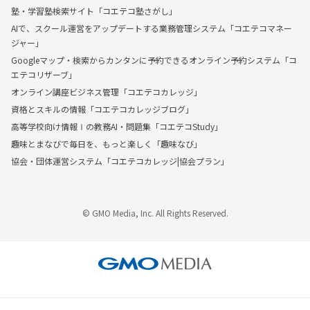
塾・学習塾検索サイト「コエテコ塾さがし」
AIで、スクール運営をアップデートする業務管理システム「コエテコマネー
ジャー」
Googleマップ・検索からカンタンに予約できるオンライン予約システム「コ
エテコリザーブ」
オンライン講座ビジネス管理「コエテコカレッジ」
資格とスキルの情報「コエテコカレッジブログ」
高等学校向け情報Ⅰの教務AI・問題集「コエテコStudy」
趣味とまなびで毎日を、もっと楽しく「趣味なび」
協会・団体運営システム「コエテコカレッジ|協会プラン」
© GMO Media, Inc. All Rights Reserved.