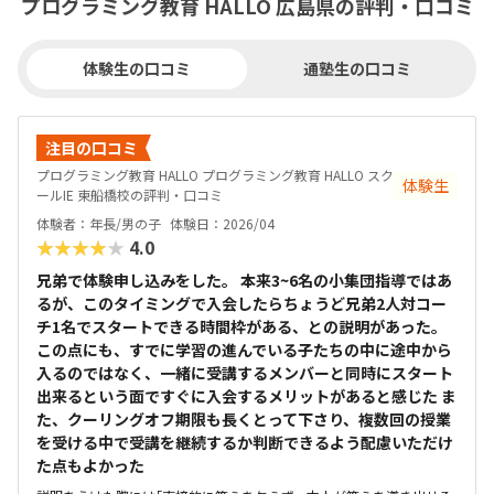
プログラミング教育 HALLO 広島県の評判・口コミ
体験生の口コミ
通塾生の口コミ
注目の口コミ
プログラミング教育 HALLO プログラミング教育 HALLO スク
体験生
ールIE 東船橋校の評判・口コミ
体験者：年長/男の子
体験日：2026/04
★★★★★
4.0
兄弟で体験申し込みをした。 本来3~6名の小集団指導ではあ
るが、このタイミングで入会したらちょうど兄弟2人対コー
チ1名でスタートできる時間枠がある、との説明があった。
この点にも、すでに学習の進んでいる子たちの中に途中から
入るのではなく、一緒に受講するメンバーと同時にスタート
出来るという面ですぐに入会するメリットがあると感じた ま
た、クーリングオフ期限も長くとって下さり、複数回の授業
を受ける中で受講を継続するか判断できるよう配慮いただけ
た点もよかった