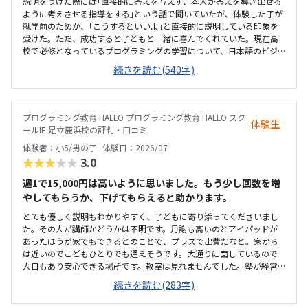
説明をうけた際には｢直接的に答えを与えず、本人が答えを導き出せる
ように考えさせる指導をする｣という話で聞いていたが、体験した子が
就学前のためか、｢こうするといいよ｣と直接的に説明している印象を
受けた。ただ、成功すると子どもと一緒に喜んでくれていた。現在高
校で必修となっているプログラミングの学習について、日本語のビジ
ュアル言語からはじめ、本格的なテキストコーディングまでを段階的
続きを読む(540字)
にステップアップして繋げ将来必要な力まで着実に身に付けることが
出来そうだと感じた。また、ゲームを作成し他の生徒から評価をうけ
ることが出来るという仕組みも、子どもが興味をもって取り組めそう
だと感じた。駅からさほど離れておらず、自転車置場もあるため通い
プログラミング教育 HALLO プログラミング教育 HALLO スク
体験生
やすいと思うただ、看板としては同教室内で行われている【個別指導
ールIE 足立鹿浜校の評判・口コミ
スクールIE】の表記しか見受けられず、【HALLO】の教室が別にあるの
体験者：小5/男の子
体験日：2026/07
か少し迷ってしまった。教室内の色調も明るく、居心地はいいと感じ
★★★★★
3.0
た。ただ、同一の教室内で教科学習の個別指導も行われているため、
未就学児のプログラミング指導の声が、他の子の学習の妨げにならな
週1で15,000円は高いように思いました。もう少し回数を増
いか気にかかる料金設定は特に目立って高くも低くもなく適正だと感
やしてもらうか、下げてもらえると助かります。
じた。4月のキャンペーンで入会費無料という説明もあり、体験時に入
会を決めた
とても優しく説明もわかりやすく、子どもに寄り添ってくださいまし
た。その人が講師かどうかは不明です。月謝も高いのとアイパッドが
あったほうが家でもできるとのことで、プラスで出費だなと。家から
は近いのでこどもひとりでも通えそうです。大通りに面しているので
人目もあり安心できる場所です。教室は見れませんでした。塾が経営
しているとのことで塾の方の教室は少し覗けました。建物自体が古い
続きを読む(283字)
感じでした。週1で15,000円は高いように思いました。もう少し回数を
増やしてもらうか、下げてもらえると助かります。説明してくれた方