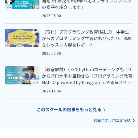
自宅でPlaygramが学べるオンラインレッスン
の様子を紹介します！
2025.05.30
（取材）プログラミング教育HALLO｜中学生
からのプログラミング学習にもぴったり、高度
なレッスン内容をレポート
2025.05.30
（教室取材）小3でPythonコーディングも！0
からプロ水準を目指せる「プログラミング教育
HALLO powered by Playgram x やる気スイッ
チ™️」
2024.11.06
このスクールの記事をもっと見る
通塾生向け口コミ投稿