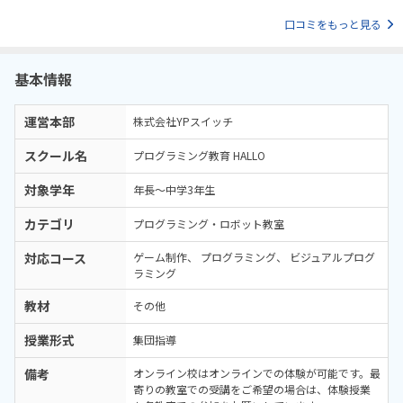
はとても説明がわかりやすく、こどもに寄り添ってくださいました。
口コミをもっと見る
基本情報
運営本部
株式会社YPスイッチ
スクール名
プログラミング教育 HALLO
対象学年
年長～中学3年生
カテゴリ
プログラミング・ロボット教室
対応コース
ゲーム制作
プログラミング
ビジュアルプログ
ラミング
教材
その他
授業形式
集団指導
備考
オンライン校はオンラインでの体験が可能です。最
寄りの教室での受講をご希望の場合は、体験授業