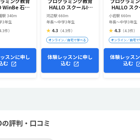
ラミング教育
プログラミング教育
プログラミ
O WinBe 石神
HALLO スクールIE
HALLO スク
井公園校
河辺校
小岩
駅 340m
河辺駅 660m
小岩駅 660m
学3年生
年長～中学3年生
年長～中学3年生
★
4.3
★
4.3
4.3件）
（4.3件）
（4.3件）
オンライン／自宅で学べる
オンライン／自宅で
ッスンに申し
体験レッスンに申し
体験レッス
込む
込む
込む
LOの評判・口コミ