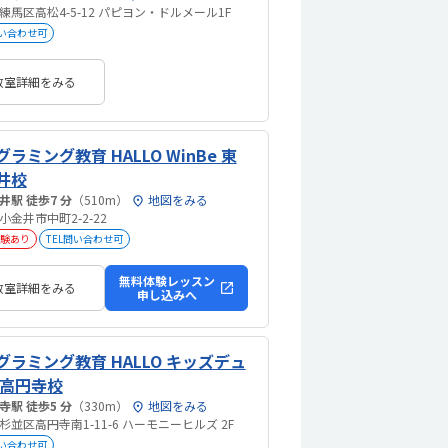
練馬区高松4-5-12 パピヨン・ドルメール1F
問い合わせ可
教室詳細をみる
ラミング教育 HALLO WinBe 東
井校
新小金井駅 徒歩7 分
（510m）
地図をみる
小金井市中町2-2-22
験あり
TEL問い合わせ可
無料体験レッスン
教室詳細をみる
申し込みへ
グラミング教育 HALLO キッズデュ
東高円寺校
東高円寺駅 徒歩5 分
（330m）
地図をみる
杉並区高円寺南1-11-6 ハーモニーヒルズ 2F
問い合わせ可