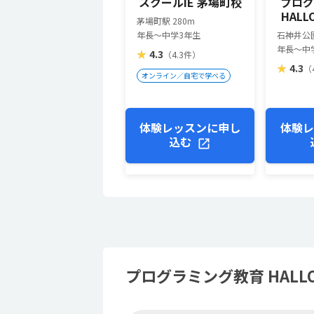
スクールIE 茅場町校
プログ
HALL
茅場町駅 280m
年長～中学3年生
石神井公園
年長～中
★
4.3
（4.3件）
★
4.3
（
オンライン／自宅で学べる
体験レッスンに申し
体験レ
込む
プログラミング教育 HAL