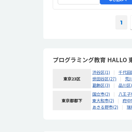
1
プログラミング教育 HALL
渋谷区(1)
千代田区
東京23区
世田谷区(27)
荒川
葛飾区(3)
品川区(
国立市(2)
八王子市
東京都都下
東大和市(2)
府中市
あきる野市(2)
瑞