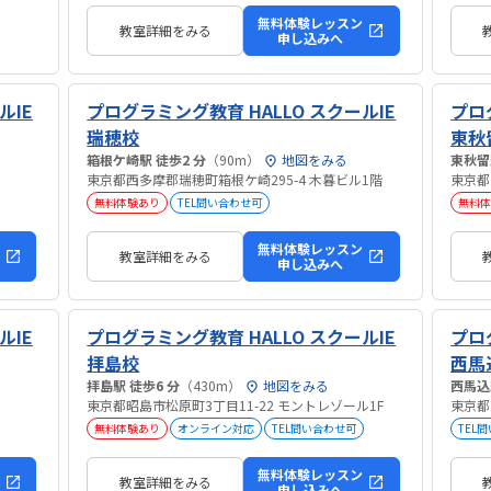
無料体験レッスン
教室詳細をみる
申し込みへ
ルIE
プログラミング教育 HALLO スクールIE
プロ
瑞穂校
東秋
箱根ケ崎駅 徒歩2 分
（90m）
地図をみる
東京都西多摩郡瑞穂町箱根ケ崎295-4 木暮ビル1階
東京都
無料体験あり
TEL問い合わせ可
無料体
無料体験レッスン
教室詳細をみる
申し込みへ
ルIE
プログラミング教育 HALLO スクールIE
プロ
拝島校
西馬
拝島駅 徒歩6 分
（430m）
地図をみる
東京都昭島市松原町3丁目11-22 モントレゾール1F
東京都
無料体験あり
オンライン対応
TEL問い合わせ可
TEL
無料体験レッスン
教室詳細をみる
申し込みへ