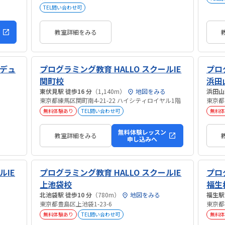
TEL問い合わせ可
教室詳細をみる
ズデュ
プログラミング教育 HALLO スクールIE
プロ
関町校
浜田
東伏見駅 徒歩16 分
（1,140m）
地図をみる
東京都練馬区関町南4-21-22 ハイシティロイヤル1階
東京都
無料体験あり
TEL問い合わせ可
無料体
無料体験レッスン
教室詳細をみる
申し込みへ
ルIE
プログラミング教育 HALLO スクールIE
プロ
上池袋校
福生
北池袋駅 徒歩10 分
（780m）
地図をみる
東京都豊島区上池袋1-23-6
東京都
無料体験あり
TEL問い合わせ可
無料体