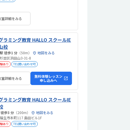
教室詳細をみる
グラミング教育 HALLO スクールIE
山校
浜田山駅 徒歩1 分
（50m）
地図をみる
杉並区浜田山3-31-8
験あり
TEL問い合わせ可
無料体験レッスン
教室詳細をみる
申し込みへ
グラミング教育 HALLO スクールIE
校
福生駅 徒歩3 分
（200m）
地図をみる
福生市本町117 島田ビル1F
験あり
TEL問い合わせ可