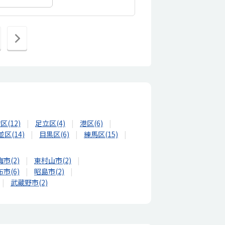
次
の
ペ
ー
ジ
へ
区(12)
足立区(4)
港区(6)
並区(14)
目黒区(6)
練馬区(15)
市(2)
東村山市(2)
市(6)
昭島市(2)
武蔵野市(2)