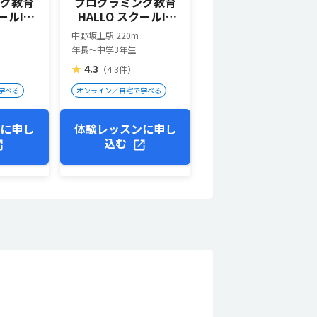
ング教育
プログラミング教育
ールIE
HALLO スクールIE
校
中野坂上校
中野坂上駅 220m
年長～中学3年生
★
4.3
（4.3件）
学べる
オンライン／自宅で学べる
ンに申し
体験レッスンに申し
込む