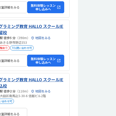
無料体験レッスン
教室詳細をみる
申し込みへ
グラミング教育 HALLO スクールIE
留校
東秋留駅 徒歩5 分
（390m）
地図をみる
あきる野市野辺353
験あり
TEL問い合わせ可
無料体験レッスン
教室詳細をみる
申し込みへ
グラミング教育 HALLO スクールIE
込校
西馬込駅 徒歩2 分
（110m）
地図をみる
大田区南馬込5-30-6 信越ビル2階
問い合わせ可
教室詳細をみる