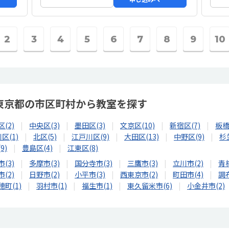
2
3
4
5
6
7
8
9
10
O 東京都の市区町村から教室を探す
(2)
中央区(3)
墨田区(3)
文京区(10)
新宿区(7)
板橋
区(1)
北区(5)
江戸川区(9)
大田区(13)
中野区(9)
杉
9)
豊島区(4)
江東区(8)
(3)
多摩市(3)
国分寺市(3)
三鷹市(3)
立川市(2)
青梅
(2)
日野市(2)
小平市(3)
西東京市(2)
町田市(4)
調布
穂町(1)
羽村市(1)
福生市(1)
東久留米市(6)
小金井市(2)