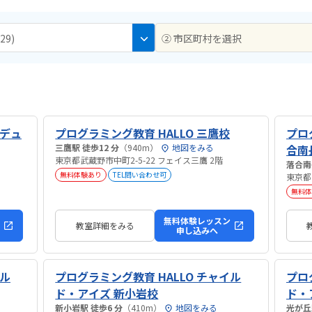
29)
② 市区町村を選択
ズデュ
プログラミング教育 HALLO 三鷹校
プログ
三鷹駅 徒歩12 分
（940m）
地図をみる
合南
東京都武蔵野市中町2-5-22 フェイス三鷹 2階
無料体験あり
TEL問い合わせ可
東京都豊
無料体
無料体験レッスン
教室詳細をみる
申し込みへ
イル
プログラミング教育 HALLO チャイル
プロ
ド・アイズ 新小岩校
ド・
新小岩駅 徒歩6 分
（410m）
地図をみる