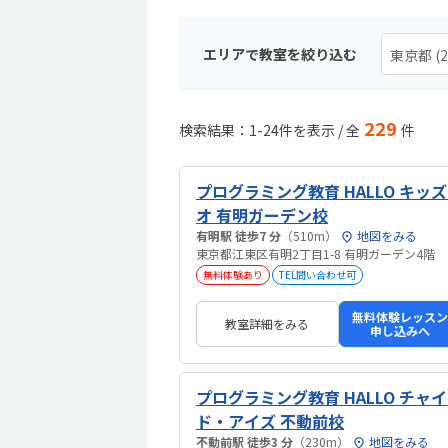
エリアで教室を絞り込む
東京都 (2
229
検索結果：1-24件を表示 / 全
件
プログラミング教育 HALLO キッ
オ 有明ガーデン校
有明駅 徒歩7 分
（510m）
地図をみる
東京都江東区有明2丁目1-8 有明ガーデン4階
無料体験あり
TEL問い合わせ可
無料体験レッスン
教室詳細をみる
申し込みへ
プログラミング教育 HALLO チャ
ド・アイズ 不動前校
不動前駅 徒歩3 分
（230m）
地図をみる