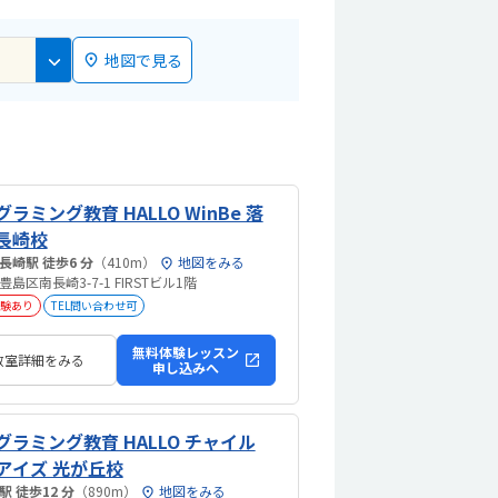
地図で見る
ラミング教育 HALLO WinBe 落
長崎校
落合南長崎駅 徒歩6 分
（410m）
地図をみる
島区南長崎3-7-1 FIRSTビル1階
験あり
TEL問い合わせ可
無料体験レッスン
教室詳細をみる
申し込みへ
グラミング教育 HALLO チャイル
アイズ 光が丘校
光が丘駅 徒歩12 分
（890m）
地図をみる