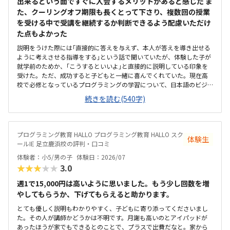
出来るという面ですぐに入会するメリットがあると感じた ま
た、クーリングオフ期限も長くとって下さり、複数回の授業
を受ける中で受講を継続するか判断できるよう配慮いただけ
た点もよかった
説明をうけた際には｢直接的に答えを与えず、本人が答えを導き出せる
ように考えさせる指導をする｣という話で聞いていたが、体験した子が
就学前のためか、｢こうするといいよ｣と直接的に説明している印象を
受けた。ただ、成功すると子どもと一緒に喜んでくれていた。現在高
校で必修となっているプログラミングの学習について、日本語のビジ
ュアル言語からはじめ、本格的なテキストコーディングまでを段階的
続きを読む(540字)
にステップアップして繋げ将来必要な力まで着実に身に付けることが
出来そうだと感じた。また、ゲームを作成し他の生徒から評価をうけ
ることが出来るという仕組みも、子どもが興味をもって取り組めそう
だと感じた。駅からさほど離れておらず、自転車置場もあるため通い
プログラミング教育 HALLO プログラミング教育 HALLO スク
体験生
やすいと思うただ、看板としては同教室内で行われている【個別指導
ールIE 足立鹿浜校の評判・口コミ
スクールIE】の表記しか見受けられず、【HALLO】の教室が別にあるの
体験者：小5/男の子
体験日：2026/07
か少し迷ってしまった。教室内の色調も明るく、居心地はいいと感じ
★★★★★
3.0
た。ただ、同一の教室内で教科学習の個別指導も行われているため、
未就学児のプログラミング指導の声が、他の子の学習の妨げにならな
週1で15,000円は高いように思いました。もう少し回数を増
いか気にかかる料金設定は特に目立って高くも低くもなく適正だと感
やしてもらうか、下げてもらえると助かります。
じた。4月のキャンペーンで入会費無料という説明もあり、体験時に入
会を決めた
とても優しく説明もわかりやすく、子どもに寄り添ってくださいまし
た。その人が講師かどうかは不明です。月謝も高いのとアイパッドが
あったほうが家でもできるとのことで、プラスで出費だなと。家から