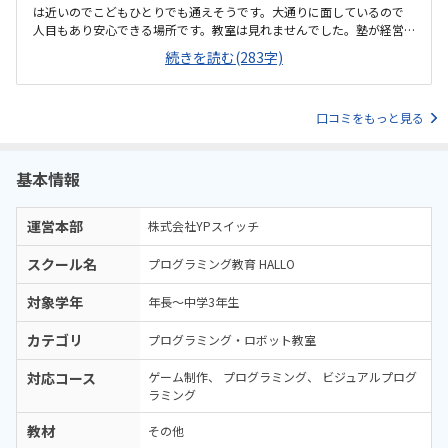
は近いのでこどもひとりでも通えそうです。大通りに面しているので
人目もあり安心できる場所です。教室は見れませんでした。塾が経営
しているとのことで塾の方の教室は少し覗けました。建物自体が古い
続きを読む(283字)
感じでした。週1で15,000円は高いように思いました。もう少し回数を
増やしてもらうか、下げてもらえると助かります。説明してくれた方
はとても説明がわかりやすく、こどもに寄り添ってくださいました。
口コミをもっと見る
基本情報
運営本部
株式会社YPスイッチ
スクール名
プログラミング教育 HALLO
対象学年
年長～中学3年生
カテゴリ
プログラミング・ロボット教室
対応コース
ゲーム制作
プログラミング
ビジュアルプログ
ラミング
教材
その他