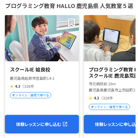
プログラミング教育 HALLO 鹿児島県 人気教室５選
スクールIE 姶良校
プログラミング教育 HA
スクールIE 鹿児島荒
鹿児島県姶良市宮島町14-1
市立病院前 20m
★
4.3
（326件
鹿児島県鹿児島市上荒田町38-4
オンライン／自宅で学べる
★
4.3
（326件
オンライン／自宅で学べる
体験レッスンに申し込む
体験レッスンに申し込