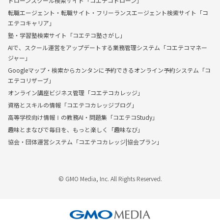
ドローンスクール検索サイト「コエテコドローン」
転職エージェント・転職サイト・フリーランスエージェント検索サイト「コ
エテコキャリア」
塾・学習塾検索サイト「コエテコ塾さがし」
AIで、スクール運営をアップデートする業務管理システム「コエテコマネー
ジャー」
Googleマップ・検索からカンタンに予約できるオンライン予約システム「コ
エテコリザーブ」
オンライン講座ビジネス管理「コエテコカレッジ」
資格とスキルの情報「コエテコカレッジブログ」
高等学校向け情報Ⅰの教務AI・問題集「コエテコStudy」
趣味とまなびで毎日を、もっと楽しく「趣味なび」
協会・団体運営システム「コエテコカレッジ|協会プラン」
© GMO Media, Inc. All Rights Reserved.