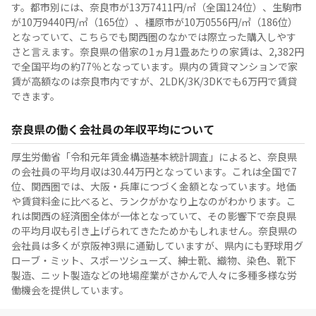
す。都市別には、奈良市が13万7411円/㎡（全国124位）、生駒市
が10万9440円/㎡（165位）、橿原市が10万0556円/㎡（186位）
となっていて、こちらでも関西圏のなかでは際立った購入しやす
さと言えます。奈良県の借家の1ヵ月1畳あたりの家賃は、2,382円
で全国平均の約77％となっています。県内の賃貸マンションで家
賃が高額なのは奈良市内ですが、2LDK/3K/3DKでも6万円で賃貸
できます。
奈良県の働く会社員の年収平均について
厚生労働省「令和元年賃金構造基本統計調査」によると、奈良県
の会社員の平均月収は30.44万円となっています。これは全国で7
位、関西圏では、大阪・兵庫につづく金額となっています。地価
や賃貸料金に比べると、ランクがかなり上なのがわかります。こ
れは関西の経済圏全体が一体となっていて、その影響下で奈良県
の平均月収も引き上げられてきたためかもしれません。奈良県の
会社員は多くが京阪神3県に通勤していますが、県内にも野球用グ
ローブ・ミット、スポーツシューズ、紳士靴、織物、染色、靴下
製造、ニット製造などの地場産業がさかんで人々に多種多様な労
働機会を提供しています。