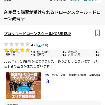
奈良県で講習が受けられるドローンスクール・ドロ
ーン教習所
プロクルードローンスクールKOS奈良校
4.8
(全42件)
カリキュラム
4.8
教材・設備
4.7
講師の質
4.9
受講料金
4.9
雰囲気
4.8
支援の充実
4.8
2026年7月は8割枠が埋まりました！ありがとうございます！8月
若干名の空きがまだございます！
点検、空撮、農薬散布/農業、基礎知識
-