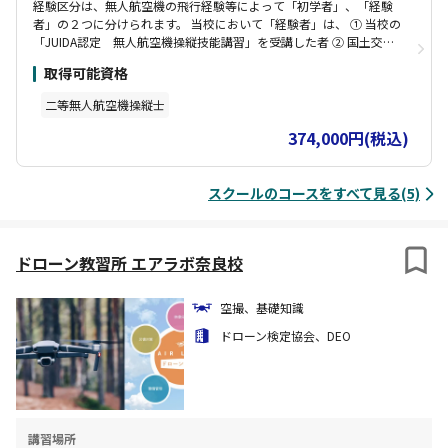
経験区分は、無人航空機の飛行経験等によって「初学者」、「経験
者」の２つに分けられます。 当校において「経験者」は、 ① 当校の
「JUIDA認定 無人航空機操縦技能講習」を受講した者 ② 国土交通
省のHPで掲載している講習団体等の民間技能認証を有する者※但し
取得可能資格
実技（１０時間以上）座学両方を受講した者に限る とし、各講習に
おいて受講時間短縮の措置を取ります。 受講される際には、「経験
二等無人航空機操縦士
者」と証明できる民間技能証明証をご提出を願います。 ※民間資格
をお持ちの方であっても、いわゆるペーパーパイロットの方は、
374,000円(税込)
「初学者」での受講をお勧めする場合があります。
スクールのコースをすべて見る(5)
ドローン教習所 エアラボ奈良校
空撮、基礎知識
ドローン検定協会、DEO
講習場所