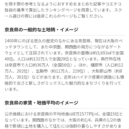
を探す際の参考となるようにおすすめをまとめた記事やコエテコ
独自の基準で算出したランキングページを用意しています。 スク
ール選びの際には是非これらのページもご覧ください。
奈良県の一般的な土地柄・イメージ
1400年にのぼる悠久の歴史のなかにある奈良県、現在は大阪のベ
ッドタウンとして、また中京圏、関西圏の両方につながるゲート
ウェイとして注目されています。奈良県の面積は約3,691㎢で全国
40位。人口は約132万人で全国29位となっています。県庁所在地
は奈良市で人口約36万人（全国56位）。ほか、橿原市（人口約12
万人、202位）、生駒市（約11万人、219位）、大和郡山市（約8
万人、301位）などがあります。近年はハイテク産業の誘致にも積
極的で古さと新しさがミックスした魅力的なまちづくりを行って
います。
奈良県の家賃・地価平均のイメージ
公示価格における奈良県の平均地価は8万1577円/㎡。全国15位と
なっています。関西圏のなかでは、大阪の約1/4、兵庫の1/2の価
格で新規に土地を購入して住むには抜群の暮らしやすさがありま