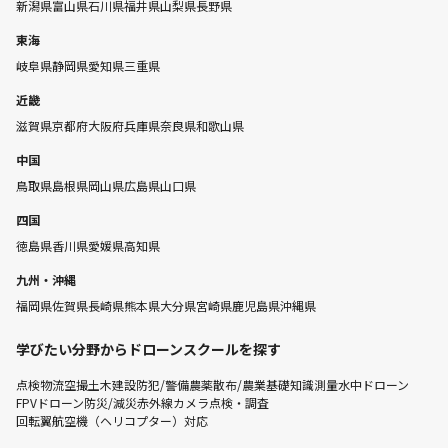
新潟県
富山県
石川県
福井県
山梨県
長野県
東海
岐阜県
静岡県
愛知県
三重県
近畿
滋賀県
京都府
大阪府
兵庫県
奈良県
和歌山県
中国
鳥取県
島根県
岡山県
広島県
山口県
四国
徳島県
香川県
愛媛県
高知県
九州・沖縄
福岡県
佐賀県
長崎県
熊本県
大分県
宮崎県
鹿児島県
沖縄県
学びたい分野からドローンスクールを探す
点検
物流
空撮
土木建設
防犯/警備
農薬散布/農業
基礎知識
測量
水中ドローン
FPVドローン
防災/減災
赤外線カメラ点検・調査
回転翼航空機（ヘリコプター）対応