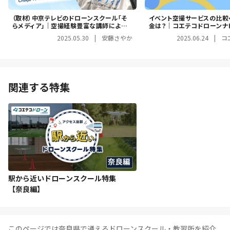
（取材）中京テレビのドローンスクール「そ
イベント空撮サービスの比較
らメディア」｜空撮経験豊富な講師による
金は？｜コエテコドローンナ
実践的な指導が魅力！中京テレビ放送のス
2025.05.30
|
安藤さやか
2025.06.24
|
コ
クール
関連する特集
駅から近いドローンスクール特集
【奈良編】
このページでは奈良県で通えるドローンスクール・教習所を紹介