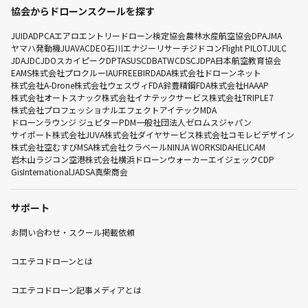
協会からドローンスクールを探す
JUIDA
DPCA
エアロエントリー
ドローン検定協会
農林水産航空協会
DPA
JMA
ヤマハ発動機
JUAVAC
DEO
石川エナジーリサーチ
ジドコン
Flight PILOT
JULC
JDA
JDC
JDO
スカイピーク
DPTA
SUSC
DBA
TWC
DSC
JDPA
日本航空教育協会
EAMS
株式会社プロクルー
IAU
FREEBIRD
ADA
株式会社ドローンネット
株式会社A-Drone
株式会社ウェスヴィ
FDA
鈴豊精鋼
FDA
株式会社HAAAP
株式会社オートスナック
株式会社イナテックサービス
株式会社TRIPLE7
株式会社プロフェッショナルエフェクト
アイテック
MDA
ドローンラウンジ ジュピター
PDM
一般社団法人ゼロムスジャパン
サイポート株式会社
JUVA
株式会社ダイヤサービス
株式会社コモレビデザイン
株式会社空むすび
MSA
株式会社クラベール
NINJA WORKS
IDA
HELICAM
岩木山ラジコン空港株式会社
横浜ドローンウォーカー
エイジェック
CDP
GisInternational
JADSA
真柴商会
サポート
お問い合わせ・スクール掲載依頼
コエテコドローンとは
コエテコドローン記事メディアとは