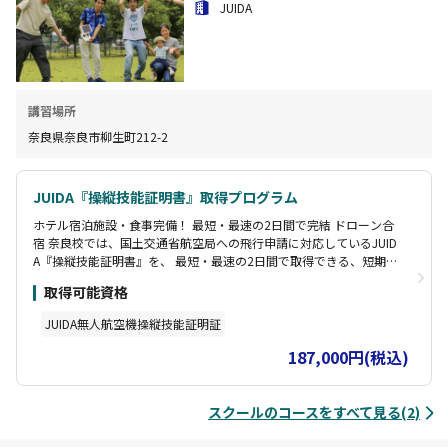
JUIDA
講習場所
奈良県奈良市柳生町212-2
JUIDA『操縦技能証明書』取得プログラム
ホテル宿泊施設・食事完備！ 最短・最速の2日間で完結 ドローン合
宿 奈良校では、国土交通省航空局への飛行申請に対応しているJUID
A『操縦技能証明書』を、 最短・最速の2日間で取得できる、短期集
中の講習プログラムをご提供しております。 多くのドローンスクー
取得可能資格
ルでは、資格取得後の各種手続きなどまでは詳しく取り扱っていま
せん。 当スクールでは、その後の国交省航空局への飛行申請に必要
JUIDA無人航空機操縦技能証明証
な手続きの説明なども丁寧におこない、 ドローン保険加入や期待購
入割引も含まれております。 実践的な操作や活用方法についてもワ
187,000円(税込)
ークショップ等を通じて十分に議論します。 あくまでも、ドローン
の価値を【実用できる】ようになることを重視しています。
スクールのコースをすべて見る(2)