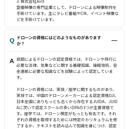
3. 株式会社AirX
空撮映像の専門企業として、ドローンによる映像制作を
手掛けています。主にテレビ番組やCM、イベント映像な
どを手掛けています。
ドローンの資格にはどのようなものがあります
Q
か？
民間によるドローンの認定資格では、ドローンや飛行に
A
必要な法律、気象などに関する基礎知識、操縦技術、安
全運航に必要な知識などを試験によって認定していま
す。
ドローンの資格には、実技／座学に関するものがあり、
実技では、中国のドローンメーカーによる認定資格DJI、
日本全国にありもっとも古くから存在するJUIDA、JUID
Aに次いで認定スクールの多いDPAの3つが主要資格で
す。座学では、ドローン検定がもっとも有名です。それ
ぞれの資格を取得するためには特定のカリキュラムを修
了するか、テキストを読み込んで知識を身につけ、認定