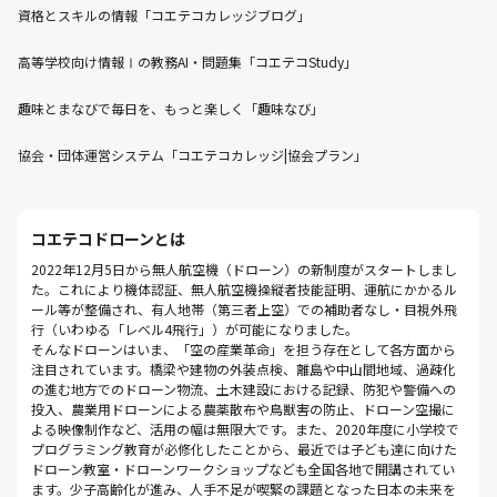
資格とスキルの情報「コエテコカレッジブログ」
高等学校向け情報Ⅰの教務AI・問題集「コエテコStudy」
趣味とまなびで毎日を、もっと楽しく「趣味なび」
協会・団体運営システム「コエテコカレッジ|協会プラン」
コエテコドローンとは
2022年12月5日から無人航空機（ドローン）の新制度がスタートしまし
た。これにより機体認証、無人航空機操縦者技能証明、運航にかかるル
ール等が整備され、有人地帯（第三者上空）での補助者なし・目視外飛
行（いわゆる「レベル4飛行」）が可能になりました。
そんなドローンはいま、「空の産業革命」を担う存在として各方面から
注目されています。橋梁や建物の外装点検、離島や中山間地域、過疎化
の進む地方でのドローン物流、土木建設における記録、防犯や警備への
投入、農業用ドローンによる農薬散布や鳥獣害の防止、ドローン空撮に
よる映像制作など、活用の幅は無限大です。また、2020年度に小学校で
プログラミング教育が必修化したことから、最近では子ども達に向けた
ドローン教室・ドローンワークショップなども全国各地で開講されてい
ます。少子高齢化が進み、人手不足が喫緊の課題となった日本の未来を