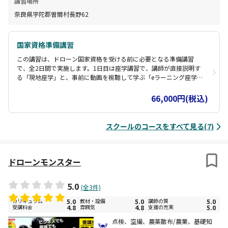
講習場所
奈良県宇陀郡曽爾村長野62
国家資格準備講習
この講習は、ドローン国家資格を受ける前に必要となる準備講習
で、全2日間で実施します。1日目は座学講習で、講師が直接説明す
る「現地座学」と、事前に動画を視聴して学ぶ「eラーニング座学」
から選べます。現地座学では、講師の経験に基づくより実践的な知
識を学ぶことができます。一方、eラーニングは事前に受講できるた
66,000円(税込)
め、スクールに来る日を減らしたい方に最適です。どちらも基本操
作や安全運航の法律など国家資格に必要な基礎知識を学びます。2日
目は実技講習で、インストラクター指導のもと安全な操縦技術を身
スクールのコースをすべて見る(7)
につけます。
ドローンモンスター
5.0
(全3件)
カリキュラム
5.0
教材・設備
5.0
講師の質
5.0
受講料金
4.8
雰囲気
4.8
支援の充実
5.0
点検、空撮、農薬散布/農業、基礎知