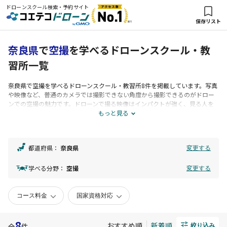
ドローンスクール検索・予約サイト
保存リスト
奈良県
で
空撮
を学べるドローンスクール・教
習所一覧
奈良県
で
空撮
を学べるドローンスクール・教習所8件を掲載しています。写真
や映像など、普通のカメラでは撮影できない角度から撮影できるのがドロー
ンでの空撮の魅力です。ドローンで撮る映像はインパクトが強く、見る人を
惹きつける魅力があるため、テレビやCM制作の現場などで積極的に採用され
もっと見る
ています。ドローンビジネスの中でも、「空撮」は、副業としても人気があ
ります。
都道府県：
奈良県
変更する
学べる分野：
空撮
変更する
コース料金
国家資格対応
8
おすすめ順
新着順
全
件
絞り込み