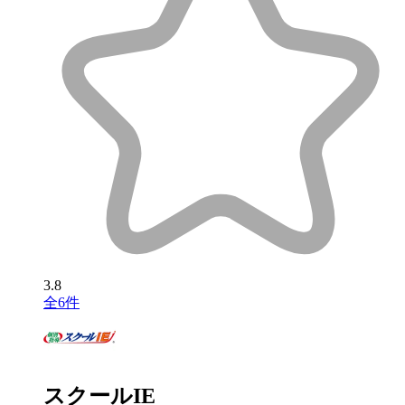
3.8
全6件
スクールIE