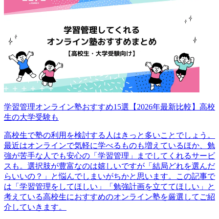
学習管理オンライン塾おすすめ15選【2026年最新比較】高校
生の大学受験も
高校生で塾の利用を検討する人はきっと多いことでしょう。
最近はオンラインで気軽に学べるものも増えているほか、勉
強が苦手な人でも安心の「学習管理」までしてくれるサービ
スも。選択肢が豊富なのは嬉しいですが「結局どれを選んだ
らいいの？」と悩んでしまいがちかと思います。この記事で
は「学習管理をしてほしい」「勉強計画を立ててほしい」と
考えている高校生におすすめのオンライン塾を厳選してご紹
介していきます。