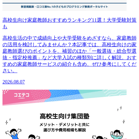
高校生向け家庭教師おすすめランキング11選！大学受験対策
も
高校生活の中で成績向上や大学受験をめざすなら、家庭教師
の活用を検討してみませんか？本記事では、高校生向けの家
庭教師選びのポイントを、補習のほか「一般選抜・総合型選
抜・指定校推薦」など大学入試の種類別に詳しく解説。おす
すめの家庭教師サービスの紹介も含め、ぜひ参考にしてくだ
さい。
2026.08.07