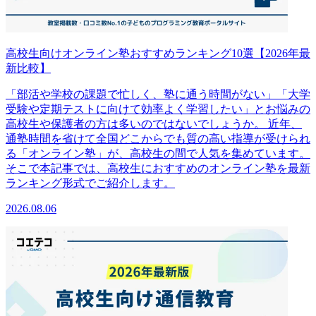
高校生向けオンライン塾おすすめランキング10選【2026年最
新比較】
「部活や学校の課題で忙しく、塾に通う時間がない」「大学
受験や定期テストに向けて効率よく学習したい」とお悩みの
高校生や保護者の方は多いのではないでしょうか。 近年、
通塾時間を省けて全国どこからでも質の高い指導が受けられ
る「オンライン塾」が、高校生の間で人気を集めています。
そこで本記事では、高校生におすすめのオンライン塾を最新
ランキング形式でご紹介します。
2026.08.06