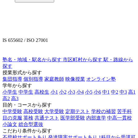
IS 655602 / ISO 27001
塾名・地域・駅名から探す
市区町村から探す
駅・路線から
探す
授業形式から探す
集団指導
個別指導
家庭教師
映像授業
オンライン塾
学年から探す
小学生
中学生
高校生
小1
小2
小3
小4
小5
小6
中1
中2
中3
高1
高2
高3
目的・コースから探す
中学受験
高校受験
大学受験
定期テスト
学校の補習
苦手科
目の克服
英検
共通テスト
医学部受験
内部進学
中高一貫校
小論文
総合型選抜
こだわり条件から探す
不登校サポートあり
発達障害サポートあり
1科目から受講可