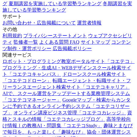
グ
夏期講習を実施している学習塾ランキング
冬期講習を実
施している学習塾ランキング
サポート
お問い合わせ・広告掲載について
運営者情報
その他
利用規約
プライバシーステートメント
ウェブアクセシビリ
ティ
監修者一覧
よくある質問 FAQ
サイトマップ
コンテン
ツ制作・運営ポリシー
広告掲載ポリシー
関連サービス
ロボット・プログラミング教室ポータルサイト「コエテコ」
プログラミング・生成AI・WEBデザインスクール検索サイ
ト「コエテコキャンパス」
ドローンスクール検索サイト
「コエテコドローン」
転職エージェント・転職サイト・フ
リーランスエージェント検索サイト「コエテコキャリア」
AIで、スクール運営をアップデートする業務管理システム
「コエテコマネージャー」
Googleマップ・検索からカンタ
ンに予約できるオンライン予約システム「コエテコリザー
ブ」
オンライン講座ビジネス管理「コエテコカレッジ」
資
格とスキルの情報「コエテコカレッジブログ」
高等学校向
け情報Ⅰの教務AI・問題集「コエテコStudy」
趣味とまなび
で毎日を、もっと楽しく「趣味なび」
協会・団体運営シス