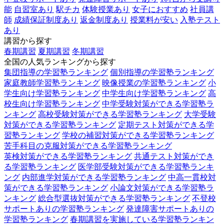
能
自習室あり
駅チカ
体験授業あり
女子におすすめ
社員講
師
成績保証制度あり
返金制度あり
授業料が安い
入塾テスト
あり
講習から探す
春期講習
夏期講習
冬期講習
全国の人気ランキングから探す
集団指導の学習塾ランキング
個別指導の学習塾ランキング
家庭教師学習塾ランキング
映像授業の学習塾ランキング
小
学生向け学習塾ランキング
中学生向け学習塾ランキング
高
校生向け学習塾ランキング
中学受験対策ができる学習塾ラ
ンキング
高校受験対策ができる学習塾ランキング
大学受験
対策ができる学習塾ランキング
定期テスト対策ができる学
習塾ランキング
学校の補習対策ができる学習塾ランキング
苦手科目の克服対策ができる学習塾ランキング
英検対策ができる学習塾ランキング
共通テスト対策ができ
る学習塾ランキング
医学部受験対策ができる学習塾ランキ
ング
内部進学対策ができる学習塾ランキング
中高一貫校対
策ができる学習塾ランキング
小論文対策ができる学習塾ラ
ンキング
総合型選抜対策ができる学習塾ランキング
不登校
サポートありの学習塾ランキング
発達障害サポートありの
学習塾ランキング
春期講習を実施している学習塾ランキン