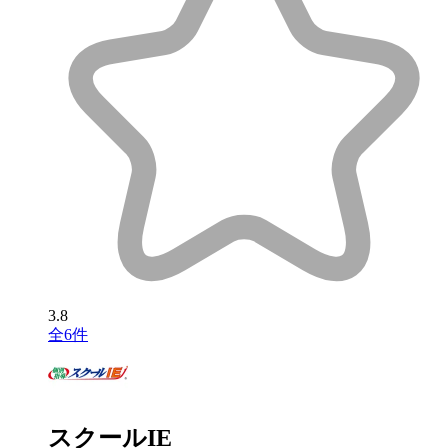
3.8
全6件
スクールIE