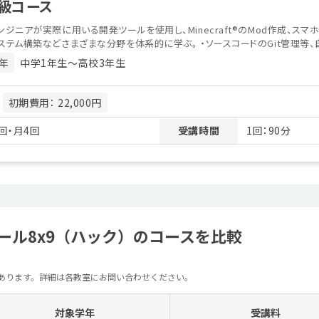
級コース
ンジニアが実際に用いる開発ツールを使用し、Minecraft®のMod作成、スマ
ステム構築などさまざまな分野を体系的に学ぶ。 ・ソースコードのGit管理等、自
年
中学1年生〜高校3年生
月
初期費用： 22,000円
回・月4回
受講時間
1回：90分
ール8x9（ハック）のコースを比較
があります。詳細は各教室にお問い合わせください。
対象学年
受講料