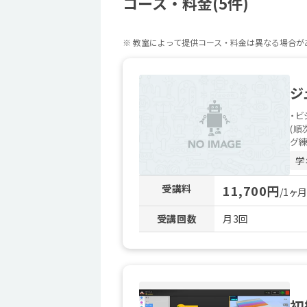
コース・料金(5件)
※ 教室によって提供コース・料金は異なる場合
ジ
・ビ
(順
グ練.
学
受講料
11,700円
/1ヶ
受講回数
月3回
初