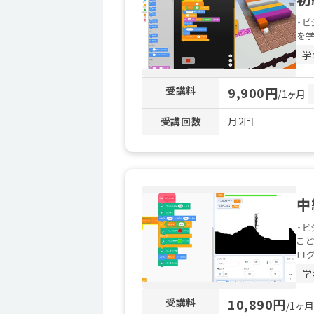
・ビ
を学
学
受講料
9,900円
/1ヶ月
受講回数
月2回
中
・ビ
こと
ログ
学
受講料
10,890円
/1ヶ