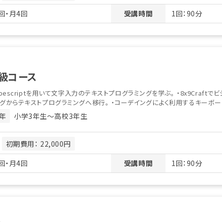
回・月4回
受講時間
1回：90分
級コース
ypescriptを用いて文字入力のテキストプログラミングを学ぶ。 ・8x9Craft
グからテキストプログラミングへ移行。 ・コーデイングによく利用するキーボード.
年
小学3年生〜高校3年生
月
初期費用： 22,000円
回・月4回
受講時間
1回：90分