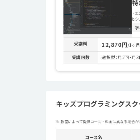
特
・エ
bシ
学
受講料
12,870円
/1ヶ
受講回数
選択型：月2回・月3
キッズプログラミングスク
※ 教室によって提供コース・料金は異なる場合
コース名