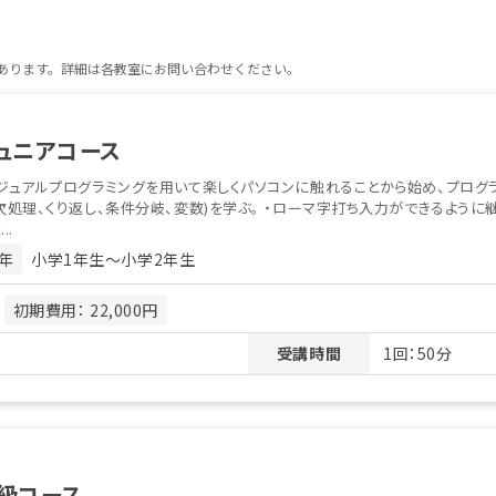
があります。詳細は各教室にお問い合わせください。
ュニアコース
ジュアルプログラミングを用いて楽しくパソコンに触れることから始め、プログ
次処理、くり返し、条件分岐、変数)を学ぶ。 ・ローマ字打ち入力ができるように
..
年
小学1年生〜小学2年生
月
初期費用： 22,000円
受講時間
1回：50分
級コース