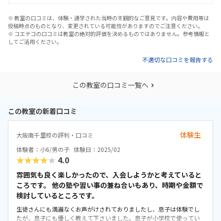
※ 教室の口コミは、体験・通学された当時の主観的なご意見です。内容や費用等は
投稿時点のものとなり、変更されている可能性がありますのでご注意ください。
※ コエテコの口コミは教室の絶対的評価を決めるものではありません。参考情報と
してご活用ください。
不適切な口コミを報告する
この教室の口コミ一覧へ
この教室の新着口コミ
体験生
大阪南千里校の評判・口コミ
体験者：小6/男の子
体験日：2025/02
★★★★★
4.0
雰囲気も良く楽しかったので、入会しようかと考えていると
ころです。 他の塾や習い事の兼ね合いもあり、時期や金額で
検討しているところです。
生徒さんにも満遍なくお声がけされておりましたし、息子は体験でし
たが、息子にも優しく教えて下さいました。息子が小学校で使ってい