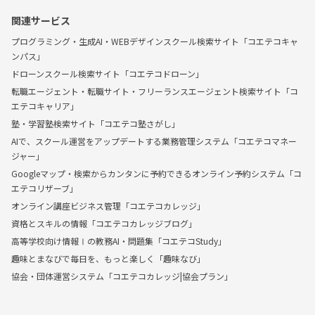
関連サービス
プログラミング・生成AI・WEBデザインスクール検索サイト「コエテコキャ
ンパス」
ドローンスクール検索サイト「コエテコドローン」
転職エージェント・転職サイト・フリーランスエージェント検索サイト「コ
エテコキャリア」
塾・学習塾検索サイト「コエテコ塾さがし」
AIで、スクール運営をアップデートする業務管理システム「コエテコマネー
ジャー」
Googleマップ・検索からカンタンに予約できるオンライン予約システム「コ
エテコリザーブ」
オンライン講座ビジネス管理「コエテコカレッジ」
資格とスキルの情報「コエテコカレッジブログ」
高等学校向け情報Ⅰの教務AI・問題集「コエテコStudy」
趣味とまなびで毎日を、もっと楽しく「趣味なび」
協会・団体運営システム「コエテコカレッジ|協会プラン」