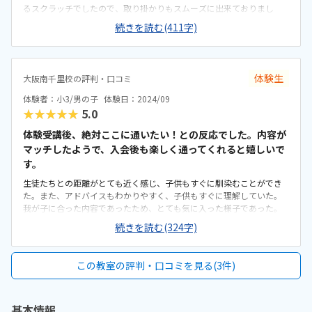
るスクラッチでしたので、取り掛かりもスムーズに出来ておりまし
た。徒歩で行ける範囲ですし、息子だけでも通えそうです。ただ来月
続きを読む(411字)
引っ越しがあるかも知れなくて、それで少し心配しております。施設自
体古いところですが、学ぶには特に問題はないと思っております。教
室の雰囲気も先生が沢山声掛けをされていて、楽しそうでした。プロ
グラミングの1時間があっという間な気がするので、もう少し時間が長
体験生
大阪南千里校の評判・口コミ
いと嬉しいと思いました。少人数で、先生にすぐ聞けてすぐ答えて頂
ける環境が良かったです。先生も常に様子を見てくださっておられま
体験者：小3/男の子
体験日：2024/09
すし、質問しやすいと思いました。雰囲気が良かったです。息子もス
★★★★★
5.0
ムーズに作れたのも楽しかったようですし、分からないところもアド
バイス頂いて出来て楽しかったから、またやってみようかな〜と言っ
体験受講後、絶対ここに通いたい！との反応でした。内容が
ておりました。
マッチしたようで、入会後も楽しく通ってくれると嬉しいで
す。
生徒たちとの距離がとても近く感じ、子供もすぐに馴染むことができ
た。また、アドバイスもわかりやすく、子供もすぐに理解していた。
我が子に合った内容であったため、とても気に入った様子であった。
また、他の生徒の作品も見ることができ、とても刺激を受けたようで
続きを読む(324字)
あった。大通りに面しており、子供を通わせるにも安全な立地であっ
た。また、子供を送迎するのも不便のない場所であった。場所を借り
ているとのことだったが、受講するには何ら問題のない設備であっ
この教室の評判・口コミを見る(3件)
た。広い場所ではない分、先生との距離が近くよかった。 他のプ
ログラミング教室と比較しても、大きく乖離のない料金設定だと思
う。回数も選択できるため有難い。内容が我が子にマッチしたよう
基本情報
で、とても楽しく体験を受けられた。