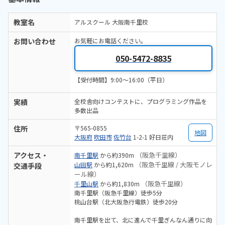
教室名
アルスクール 大阪南千里校
お問い合わせ
お気軽にお電話ください。
050-5472-8835
【受付時間】9:00～16:00（平日）
実績
全校舎向けコンテストに、プログラミング作品を
多数出品
住所
〒565-0855
地図
大阪府
吹田市
佐竹台
1-2-1 好日荘内
アクセス・
（阪急千里線）
南千里駅
から約390m
（阪急千里線 / 大阪モノレ
山田駅
から約1,620m
交通手段
ール線）
（阪急千里線）
千里山駅
から約1,830m
南千里駅（阪急千里線）徒歩5分
桃山台駅（北大阪急行電鉄）徒歩20分
南千里駅を出て、北に進んで千里ぎんなん通りに向