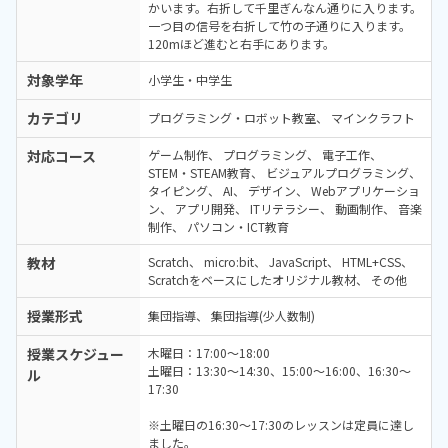
かいます。右折して千里ぎんなん通りに入ります。
一つ目の信号を右折して竹の子通りに入ります。
120mほど進むと右手にあります。
対象学年
小学生・中学生
カテゴリ
プログラミング・ロボット教室
マインクラフト
対応コース
ゲーム制作
プログラミング
電子工作
STEM・STEAM教育
ビジュアルプログラミング
タイピング
AI
デザイン
Webアプリケーショ
ン
アプリ開発
ITリテラシー
動画制作
音楽
制作
パソコン・ICT教育
教材
Scratch
micro:bit
JavaScript
HTML+CSS
Scratchをベースにしたオリジナル教材
その他
授業形式
集団指導
集団指導(少人数制)
授業スケジュー
木曜日：17:00〜18:00
土曜日：13:30～14:30、15:00～16:00、16:30～
ル
17:30
※土曜日の16:30～17:30のレッスンは定員に達し
ました。