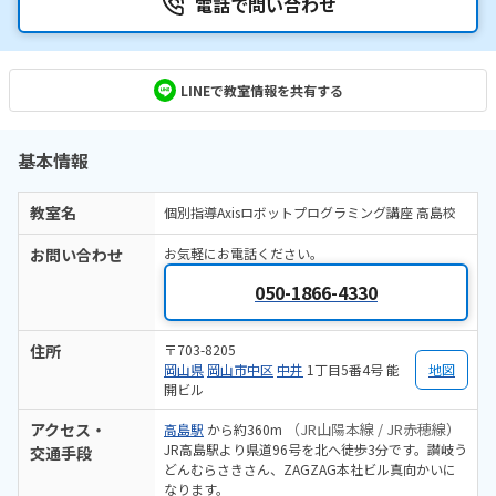
電話で問い合わせ
LINEで教室情報を共有する
基本情報
教室名
個別指導Axisロボットプログラミング講座 高島校
お問い合わせ
お気軽にお電話ください。
050-1866-4330
住所
〒703-8205
岡山県
岡山市中区
中井
1丁目5番4号 能
地図
開ビル
アクセス・
（JR山陽本線 / JR赤穂線）
高島駅
から約360m
JR高島駅より県道96号を北へ徒歩3分です。讃岐う
交通手段
どんむらさきさん、ZAGZAG本社ビル真向かいに
なります。