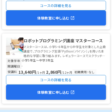
コースの詳細を見る
体験教室に申し込む
ロボットプログラミング講座 マスターコース
マスターコースは、小学5・6年生から中学生を対象とした上級
講座で、プログラミング言語「Python（パイソン）」を用いた本
格的な学習に取り組みます。 レギュラーコースでスクラッチ型
小学5年生〜中学3年生
プログラ...
対象学年
-
開講曜日
13,640円
2,860円
受講料
初期費用：なし
/1ヶ月
/12ヶ月
コースの詳細を見る
体験教室に申し込む