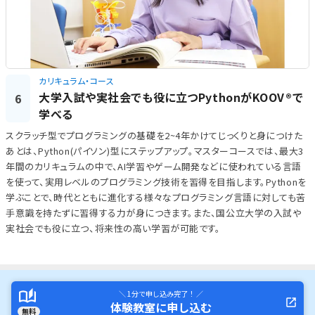
カリキュラム・コース
大学入試や実社会でも役に立つPythonがKOOV®で
6
学べる
スクラッチ型でプログラミングの基礎を2~4年かけてじっくりと身につけた
あとは、Python(パイソン)型にステップアップ。マスターコースでは、最大3
年間のカリキュラムの中で、AI学習やゲーム開発などに使われている言語
を使って、実用レベルのプログラミング技術を習得を目指します。Pythonを
学ぶことで、時代とともに進化する様々なプログラミング言語に対しても苦
手意識を持たずに習得する力が身につきます。また、国公立大学の入試や
実社会でも役に立つ、将来性の高い学習が可能です。
＼ 1分で申し込み完了！ ／
体験教室に申し込む
無料