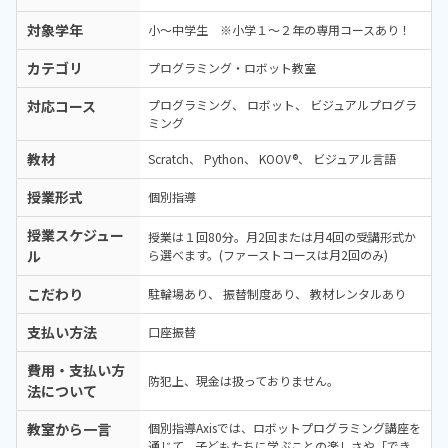
対象学年
小～中学生 ※小学１～２年の専用コースあり！
カテゴリ
プログラミング・ロボット教室
対応コース
プログラミング
ロボット
ビジュアルプログラ
ミング
教材
Scratch
Python
KOOV®
ビジュアル言語
授業形式
個別指導
授業スケジュー
授業は１回80分。月2回または月4回の受講形式か
ル
ら選べます。(ファーストコースは月2回のみ)
こだわり
駐輪場あり
振替制度あり
教材レンタルあり
支払い方法
口座振替
費用・支払い方
防犯上、現金は扱っておりません。
法について
教室から一言
個別指導Axisでは、ロボットプログラミング講座を
通じて、子どもたちに学ぶことの楽しさや「でき