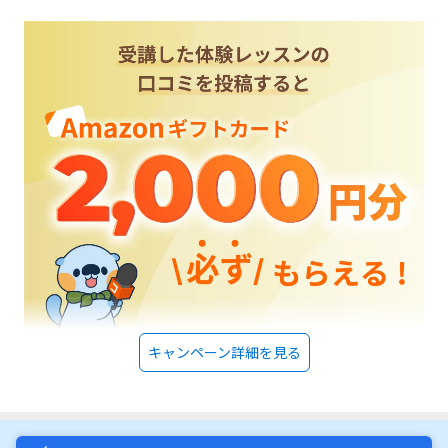
と感じた。ただ、安全確保のために、警備員のかた方がいてくださるのは
安心。狭いなと感じたが、入ってすぐ、先生たちの目があり、誰に対して
も、すぐ対応していて、いい感じでした。ただ、狭いがゆえに電話や、個
別相談の声が筒抜けなのがきになりました。体験の時は、バイトなので値
段は分からないと言われましたが、あとで電話をくださり。値段について
は分かりました。他を体験していないので、比べられませんが、ちょっと
高いなと感じました。対応してくださったかた、みんな感じがよかったで
す。日程を決めたとき、子どもだけ体験をさせる予定でしたが、突然行っ
た私も見学させていただくことができてよかったです。
キャンペーン詳細を見る