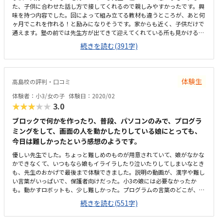
た、子供に合わせた話し方で接してくれるので親しみやすかったです。興
りませんでした。一般的な塾などと比べても平均的かなと感じます。ロボ
味を持つ内容でした。回によって組み立てる教材も違うところが、あと何
ット制作にしろプログラミングにしろ、学校や家ではそれほど深くは体験
ヶ月でこれを作れる！と励みになりそうです。家からも近く、子供だけで
できないので、持参物なしで通えるのはありがたいです。間違いを直接指
通えます。塾の前では先生方が出てきて迎えてくれている所も見かけるの
摘せず、本人が気づけるように寄り添ってくれる姿勢です。作業中も、で
で、一人で行かせても安心です、？入り口付近で小さなスペースだったの
きるだけ空白の時間ができないように気にかけてくださり、ありがたかっ
続きを読む(391字)
で、少し即席な感じでした。個別で教えていただけるところはとても魅力
たです。
的です。聞くの忘れましたが、だいたい調べたところ想定内ではありま
す。教材の使い回しや、接続の悪いところも見受けられたのでもう少し安
くてもいんじゃないかと思います。子供はひとつの課題をクリアした時達
体験生
高島校の評判・口コミ
成感があったように思います。子供の性格をまず知ってもらい、こういう
性格だからこんな指導をしてほしいなど要望を聞いて欲しいです。
体験者：小3/女の子
体験日：2020/02
★★★★★
3.0
ブロックで何かを作ったり、普段、パソコンのみで、プログラ
ミングをして、画面の人を動かしたりしている娘にとっても、
今日は難しかったという感想のようです。
優しい先生でした。ちょっと難しめのものが用意されていて、娘がなかな
かできなくて、いつもなら娘もイライラしたり泣いたりしてしまいなとき
も、先生のおかげで最後まで体験できました。説明の動画が、漢字や難し
い言葉がいっぱいで、保護者向けだった。小3の娘には必要なかったか
も。動かすロボットも、少し難しかった。プログラムの言葉のどこが、ロ
ボットのどの部分に関係しているかが分かりにくかったか、今日は体験
続きを読む(551字)
で、短い時間にまとめてしていたから、しかたがなかったのかも。塾の前
のスペースが少なく、自転車の置き方しだいでは、送迎の車も来づらいな