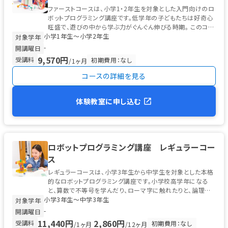
ファーストコースは、小学1・2年生を対象とした入門向けのロ
ボットプログラミング講座です。低学年の子どもたちは好奇心
旺盛で、遊びの中から学ぶ力がぐんぐん伸びる時期。 このコー
小学1年生〜小学2年生
スでは、ソニー・グロ...
対象学年
-
開講曜日
9,570円
受講料
初期費用：なし
/1ヶ月
コースの詳細を見る
体験教室に申し込む
ロボットプログラミング講座 レギュラーコー
ス
レギュラーコースは、小学3年生から中学生を対象とした本格
的なロボットプログラミング講座です。小学校高学年になる
と、算数で不等号を学んだり、ローマ字に触れたりと、論理的
小学3年生〜中学3年生
な思考の土台が整う時期。 ...
対象学年
-
開講曜日
11,440円
2,860円
受講料
初期費用：なし
/1ヶ月
/12ヶ月