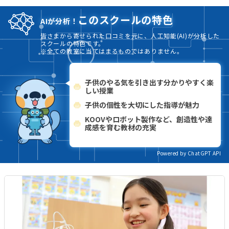
このスクールの特色
AIが分析！
皆さまから寄せられた口コミを元に、人工知能(AI)が分析した
スクールの特色です。
※全ての教室に当てはまるものではありません。
子供のやる気を引き出す分かりやすく楽
しい授業
子供の個性を大切にした指導が魅力
KOOVやロボット製作など、創造性や達
成感を育む教材の充実
Powered by ChatGPT API