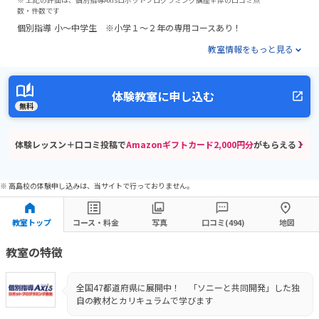
数・件数です
個別指導
小～中学生 ※小学１～２年の専用コースあり！
教室情報をもっと見る
体験教室に申し込む
無料
体験レッスン＋口コミ投稿で
Amazonギフトカード2,000円分
がもらえる！
※ 高島校の体験申し込みは、当サイトで行っておりません。
教室トップ
コース・料金
写真
口コミ(494)
地図
教室の特徴
全国47都道府県に展開中！ 「ソニーと共同開発」した独
自の教材とカリキュラムで学びます