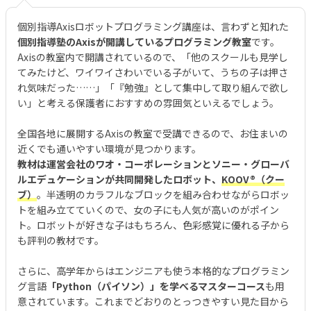
個別指導Axisロボットプログラミング講座は、言わずと知れた
個別指導塾のAxisが開講しているプログラミング教室
です。
Axisの教室内で開講されているので、「他のスクールも見学し
てみたけど、ワイワイさわいでいる子がいて、うちの子は押さ
れ気味だった……」「『勉強』として集中して取り組んで欲し
い」と考える保護者におすすめの雰囲気といえるでしょう。
全国各地に展開するAxisの教室で受講できるので、お住まいの
近くでも通いやすい環境が見つかります。
教材は運営会社のワオ・コーポレーションとソニー・グローバ
ルエデュケーションが共同開発したロボット、
KOOV®︎（クー
ブ）
。半透明のカラフルなブロックを組み合わせながらロボッ
トを組み立てていくので、女の子にも人気が高いのがポイン
ト。ロボットが好きな子はもちろん、色彩感覚に優れる子から
も評判の教材です。
さらに、高学年からはエンジニアも使う本格的なプログラミン
グ言語
「Python（パイソン）」を学べるマスターコース
も用
意されています。これまでどおりのとっつきやすい見た目から