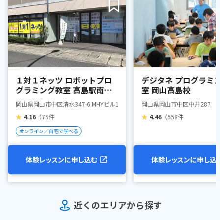
１対１ネッツ ロボットプロ
デジタネ プログラミ
グラミング教室 高島駅南口
室 岡山高島校
校
岡山県岡山市中区清水347-6 MHYビル1F
岡山県岡山市中区中井287
★
4.16
（75件
★
4.46
（558件
オンライン／自宅で学べる
体験レッスンに申し込む
体験レッスンに申し込
近くのエリアから探す