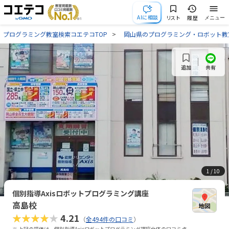
AIに相談
リスト
履歴
メニュー
プログラミング教室検索コエテコTOP
岡山県のプログラミング・ロボット教
共有
追加
1
/ 10
個別指導Axisロボットプログラミング講座
高島校
★★★★★
4.21
（
全494件の口コミ
）
※ 上記の評価は、個別指導Axisロボットプログラミング講座全体の口コミ点