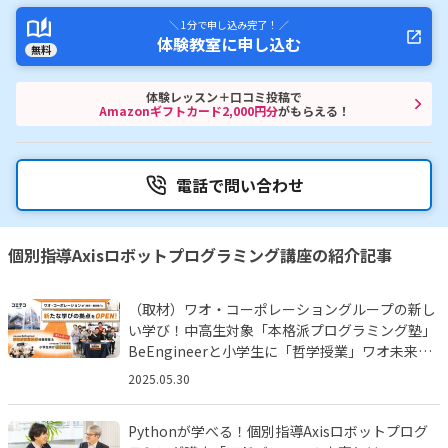
＼ 1分で申し込み完了！ ／
体験教室に申し込む
無料
体験レッスン＋口コミ投稿で
Amazonギフトカード2,000円分
がもらえる！
電話で問い合わせ
個別指導Axisロボットプログラミング講座の紹介記事
（取材）ワオ・コーポレーショングループの新し
い学び！中高生対象「本格派プログラミング塾」
BeEngineerと小学生に「哲学授業」ワオ未来塾
とは!?
2025.05.30
Pythonが学べる！個別指導Axisロボットプログ