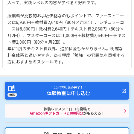
入って、実践レベルの内容が学べると好評です。
授業料が比較的お手頃価格なのもポイントで、ファーストコー
スは6,930円＋教材費2,640円（80分×月2回）、レギュラーコ
ースは8,800円＋教材費2,640円＋テキスト費2,860円（80分×
月2回）、マスターコースは11,000円＋教材費2,640円＋テキス
ト費2,860円（80分×月2回）。
年に1度のテキスト費以外、追加料金もかかりません。明確な
料金体系と通いやすさ、ある程度「勉強」の雰囲気を重視する
方におすすめのスクールです。
＼ 1分で申し込み完了！ ／
体験教室に申し込む
無料
体験レッスン＋口コミ投稿で
Amazonギフトカード2,000円分
がもらえる！