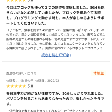
今回はブロックを使って２つの制作を体験しました。80分も飽
きないかなと心配していましたが、ブロックを組み立てる時
も、プログラミングで動かす時も、本人が楽しめるようにサポ
ートしてくださいました。
（子どもが）緊張を隠すために強がって、言葉が荒っぽくなってしまった
のですが、温かい雰囲気で優しく対応してくださいました。来客などで主
指導の先生がその場を離れる時も、他の先生がすかさずサポートに入って
くださり助かりました。先生同士、よくコミュニケーションをとられてい
る雰囲気が感じられました。実際に使われているロボットとプログラミン
グソフトを使いました。ロボットを組み立てる際は、スライドで一つ一つ
続きを読む(797字)
の工程を3Dで確認しながら組み立てることができ、本人も楽しかったよう
です。組み立てを間違えていても、自分で気づくことができるように声か
けしてくださり、最後まで自分で作り上げた達成感があったと思います。
通塾する場合は、作業の記録を保護者がスマホで確認することができた
体験生
高島校の評判・口コミ
り、コンテストに参加したりすることができるそうです。ただ作るだけで
はなく、目標が定められているのも良いと思います。自宅から近く、徒歩
体験者：小5/男の子
体験日：2020/02
で10分ほどの距離でした。最寄駅からも同じくらいの距離だと思います。
★★★★★
5.0
入り口前が駐輪場になっているようでしたが、きちんと端に寄せて自転車
が停めてあり、日頃から指導されているのだろうなと感じました。入り口
普段集中力が続かない性格ですが、80分しっかりやれました。
前の道は車通りが多いですが、混雑する時間帯は誘導の方もいてくださる
パソコンを触ることもあまりなかったので、楽しかったそうで
ようです。掲示物やテキストなどは整頓されており、全体的にスッキリと
す。
した印象でした。時間によって、他のお子さんが出入りするタイミングが
子供が自分で考えるのを待ってくれる先生で任せたいと思いました。ま
あるものの、パーテーションで適度に視界が遮られており、あまり気にな