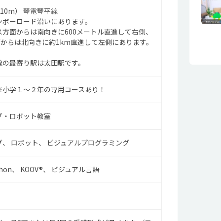
510m）
琴電琴平線
ンボーロード沿いにあります。
ス方面からは南向きに600メートル直進して右側、
面からは北向きに約1km直進して左側にあります。
線の最寄り駅は太田駅です。
※小学１～２年の専用コースあり！
グ・ロボット教室
グ
ロボット
ビジュアルプログラミング
hon
KOOV®
ビジュアル言語