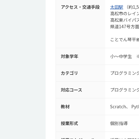
アクセス・交通手段
太田駅
（約1,
高松市のレイ
高松東バイパ
県道147号方
ことでん琴平
対象学年
小～中学生 
カテゴリ
プログラミン
対応コース
プログラミン
教材
Scratch
Pyt
授業形式
個別指導