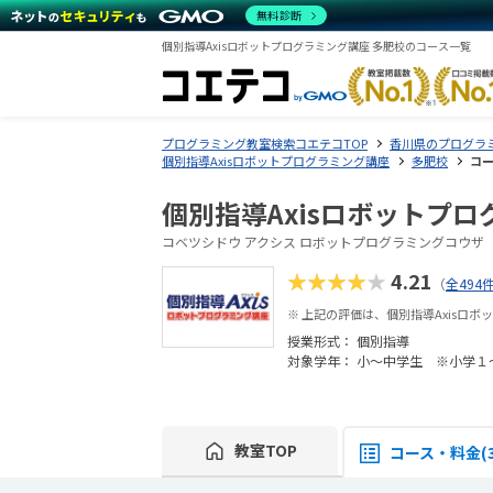
無料診断
個別指導Axisロボットプログラミング講座 多肥校のコース一覧
プログラミング教室検索コエテコTOP
香川県のプログラ
個別指導Axisロボットプログラミング講座
多肥校
コ
個別指導Axisロボットプロ
コベツシドウ アクシス ロボットプログラミングコウザ
★★★★★
4.21
（
全494
※ 上記の評価は、個別指導Axisロ
授業形式：
個別指導
対象学年： 小～中学生 ※小学１
教室TOP
コース・料金(3