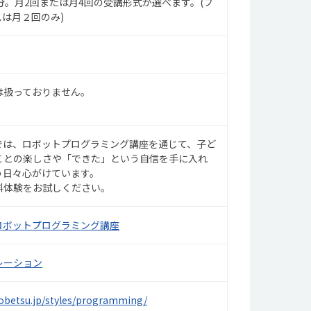
分。月2回または月4回の受講形式が選べます。(フ
は月２回のみ)
は扱っておりません。
sでは、ロボットプログラミング講座を通じて、子ど
ことの楽しさや「できた」という自信を手に入れ
う日々心がけています。
料体験をお試しください。
sロボットプログラミング講座
レーション
kobetsu.jp/styles/programming/