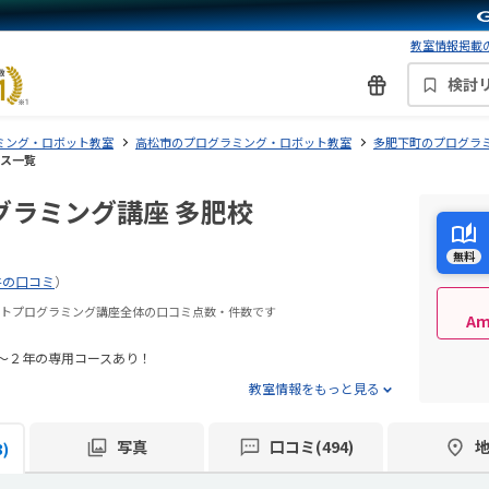
教室情報掲載の
検討
ミング・ロボット教室
高松市のプログラミング・ロボット教室
多肥下町のプログラ
ース一覧
グラミング講座 多肥校
無料
件の口コミ
）
ボットプログラミング講座全体の口コミ点数・件数です
A
～２年の専用コースあり！
教室情報をもっと見る
写真
口コミ(494)
)