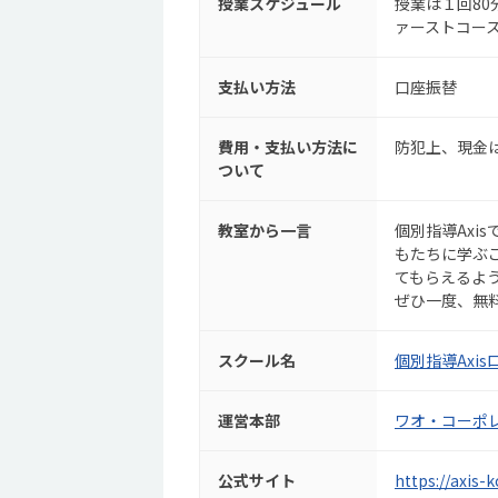
授業スケジュール
授業は１回80
ァーストコース
支払い方法
口座振替
費用・支払い方法に
防犯上、現金
ついて
教室から一言
個別指導Axi
もたちに学ぶ
てもらえるよ
ぜひ一度、無
スクール名
個別指導Axi
運営本部
ワオ・コーポ
公式サイト
https://axis-