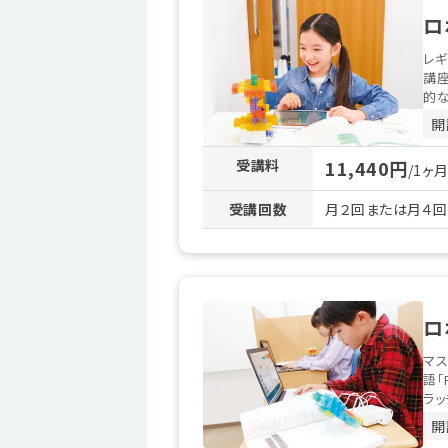
ロ
レギ
講
的な
開
受講料
11,440円
/1ヶ
受講回数
月２回または月４
ロ
マス
語「
ラッ
開