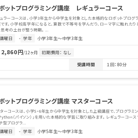
ボットプログラミング講座 レギュラーコース
ュラーコースは、小学3年生から中学生を対象とした本格的なロボットプログ
座です。小学校高学年になると、算数で不等号を学んだり、ローマ字に触れたり
思考の土台が整う時期。 ...
講曜日
-
学年
小学3年生〜中学3年生
2,860円
月
/12ヶ月
初期費用： なし
回
受講時間
１回：80分
ボットプログラミング講座 マスターコース
ターコースは、小学5・6年生から中学生を対象とした上級講座で、プログラミ
Python（パイソン）」を用いた本格的な学習に取り組みます。 レギュラーコース
チ型プログラ...
講曜日
-
学年
小学5年生〜中学3年生