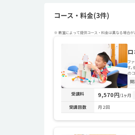
コース・料金(3件)
※ 教室によって提供コース・料金は異なる場合
ロ
ファ
す。
のコ
開
受講料
9,570円
/1ヶ月
受講回数
月２回