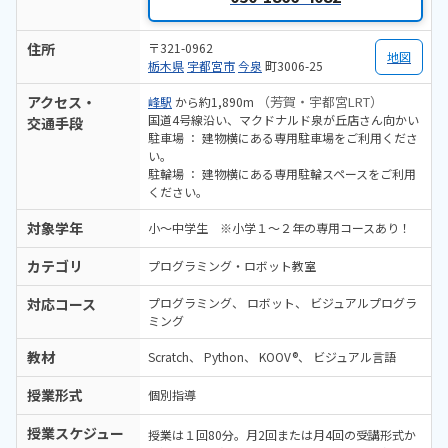
住所
〒321-0962
地図
栃木県
宇都宮市
今泉
町3006-25
アクセス・
（芳賀・宇都宮LRT）
峰駅
から約1,890m
国道4号線沿い、マクドナルド泉が丘店さん向かい
交通手段
駐車場 ： 建物横にある専用駐車場をご利用くださ
い。
駐輪場 ： 建物横にある専用駐輪スペースをご利用
ください。
対象学年
小～中学生 ※小学１～２年の専用コースあり！
カテゴリ
プログラミング・ロボット教室
対応コース
プログラミング
ロボット
ビジュアルプログラ
ミング
教材
Scratch
Python
KOOV®
ビジュアル言語
授業形式
個別指導
授業スケジュー
授業は１回80分。月2回または月4回の受講形式か