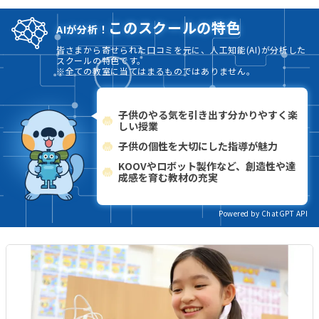
このスクールの特色
AIが分析！
皆さまから寄せられた口コミを元に、人工知能(AI)が分析した
スクールの特色です。
※全ての教室に当てはまるものではありません。
子供のやる気を引き出す分かりやすく楽
しい授業
子供の個性を大切にした指導が魅力
KOOVやロボット製作など、創造性や達
成感を育む教材の充実
Powered by ChatGPT API