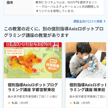
備考
教材とカリキュラムは、KOOV®を提供するソニ
ー・グローバルエデュケーションと共同開発した
オリジナルを使用しています。
通塾生向け口コミ投稿
この教室の近くに、別の個別指導Axisロボットプロ
グラミング講座の教室があります
個別指導Axisロボットプログ
個別指導Axisロボッ
ラミング講座 宇都宮駅東校
ラミング講座 陽東校
栃木県宇都宮市東宿郷1丁目7-7 小堀ビル 2階・3階・4階
栃木県宇都宮市陽東1丁目2-20
★
4.21
（494件
★
4.21
（494件