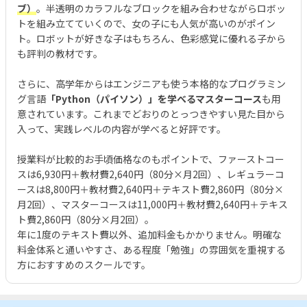
ブ）
。半透明のカラフルなブロックを組み合わせながらロボッ
トを組み立てていくので、女の子にも人気が高いのがポイン
ト。ロボットが好きな子はもちろん、色彩感覚に優れる子から
も評判の教材です。
さらに、高学年からはエンジニアも使う本格的なプログラミン
グ言語
「Python（パイソン）」を学べるマスターコース
も用
意されています。これまでどおりのとっつきやすい見た目から
入って、実践レベルの内容が学べると好評です。
授業料が比較的お手頃価格なのもポイントで、ファーストコー
スは6,930円＋教材費2,640円（80分×月2回）、レギュラーコ
ースは8,800円＋教材費2,640円＋テキスト費2,860円（80分×
月2回）、マスターコースは11,000円＋教材費2,640円＋テキス
ト費2,860円（80分×月2回）。
年に1度のテキスト費以外、追加料金もかかりません。明確な
料金体系と通いやすさ、ある程度「勉強」の雰囲気を重視する
方におすすめのスクールです。