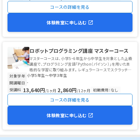
コースの詳細を見る
体験教室に申し込む
ロボットプログラミング講座 マスターコース
マスターコースは、小学5・6年生から中学生を対象とした上級
講座で、プログラミング言語「Python（パイソン）」を用いた本
格的な学習に取り組みます。 レギュラーコースでスクラッチ型
小学5年生〜中学3年生
プログラ...
対象学年
-
開講曜日
13,640円
2,860円
受講料
初期費用：なし
/1ヶ月
/12ヶ月
コースの詳細を見る
体験教室に申し込む