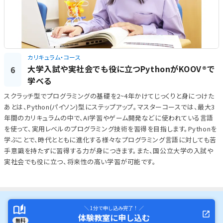
カリキュラム・コース
大学入試や実社会でも役に立つPythonがKOOV®で
6
学べる
スクラッチ型でプログラミングの基礎を2~4年かけてじっくりと身につけた
あとは、Python(パイソン)型にステップアップ。マスターコースでは、最大3
年間のカリキュラムの中で、AI学習やゲーム開発などに使われている言語
を使って、実用レベルのプログラミング技術を習得を目指します。Pythonを
学ぶことで、時代とともに進化する様々なプログラミング言語に対しても苦
手意識を持たずに習得する力が身につきます。また、国公立大学の入試や
実社会でも役に立つ、将来性の高い学習が可能です。
＼ 1分で申し込み完了！ ／
体験教室に申し込む
無料