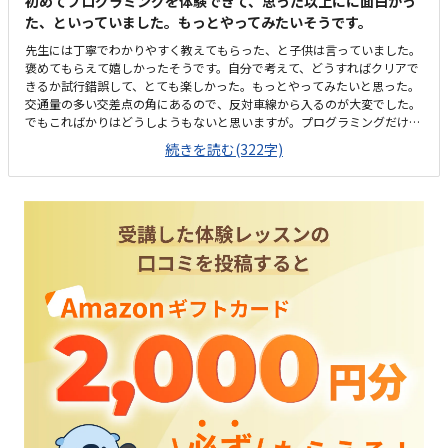
初めてプログラミングを体験できて、思った以上にに面白かっ
た、といっていました。もっとやってみたいそうです。
先生には丁寧でわかりやすく教えてもらった、と子供は言っていました。
褒めてもらえて嬉しかったそうです。自分で考えて、どうすればクリアで
きるか試行錯誤して、とても楽しかった。もっとやってみたいと思った。
交通量の多い交差点の角にあるので、反対車線から入るのが大変でした。
でもこればかりはどうしようもないと思いますが。プログラミングだけで
はなく、学習塾のこもいるので、みんな熱心に勉強していると思いまし
続きを読む(322字)
た。学ぶ環境にあると思います。設備や教材などお金がかかるのでこのく
らいの値段になるのは仕方ないと思いますが、もう少し安くなるといいな
と思いました。早めに終了したので、体験では予定していなかったことも
やらせてもらったり、作品などを見させてもらいました。