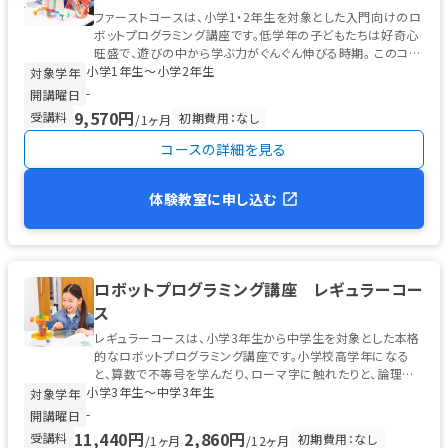
ファーストコースは、小学1・2年生を対象とした入門向けのロ
ボットプログラミング講座です。低学年の子どもたちは好奇心
旺盛で、遊びの中から学ぶ力がぐんぐん伸びる時期。 このコー
小学1年生〜小学2年生
スでは、ソニー・グロ...
対象学年
-
開講曜日
9,570円
受講料
初期費用：なし
/1ヶ月
コースの詳細を見る
体験教室に申し込む
ロボットプログラミング講座 レギュラーコー
ス
レギュラーコースは、小学3年生から中学生を対象とした本格
的なロボットプログラミング講座です。小学校高学年になる
と、算数で不等号を学んだり、ローマ字に触れたりと、論理的
小学3年生〜中学3年生
な思考の土台が整う時期。 ...
対象学年
-
開講曜日
11,440円
2,860円
受講料
初期費用：なし
/1ヶ月
/12ヶ月