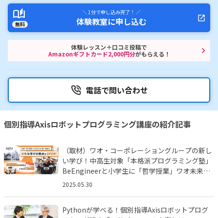
＼ 1分で申し込み完了！ ／
体験教室に申し込む
無料
体験レッスン＋口コミ投稿で
Amazonギフトカード2,000円分
がもらえる！
電話で問い合わせ
個別指導Axisロボットプログラミング講座の紹介記事
（取材）ワオ・コーポレーショングループの新し
い学び！中高生対象「本格派プログラミング塾」
BeEngineerと小学生に「哲学授業」ワオ未来塾
とは!?
2025.05.30
Pythonが学べる！個別指導Axisロボットプログ