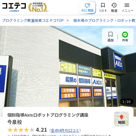
AIに相談
リスト
履歴
メニュー
プログラミング教室検索コエテコTOP
栃木県のプログラミング・ロボット教
共有
追加
1
/ 10
個別指導Axisロボットプログラミング講座
今泉校
★★★★★
4.21
（
全494件の口コミ
）
※ 上記の評価は、個別指導Axisロボットプログラミング講座全体の口コミ点