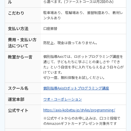
ル
ら選べます。(ファーストコースは月2回のみ)
こだわり
駐車場あり
駐輪場あり
振替制度あり
教材レ
ンタルあり
支払い方法
口座振替
費用・支払い方
防犯上、現金は扱っておりません。
法について
教室から一言
個別指導Axisでは、ロボットプログラミング講座を
通じて、子どもたちに学ぶことの楽しさや「でき
た」という自信を手に入れてもらえるよう日々心が
けています。
ぜひ一度、無料体験をお試しください。
スクール名
個別指導Axisロボットプログラミング講座
運営本部
ワオ・コーポレーション
公式サイト
https://axis-kobetsu.jp/styles/programming/
※公式サイトからのお申し込みは、口コミ投稿で
のAmazonギフトカードプレゼント対象外です