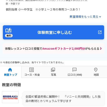
数・件数です
個別指導
小～中学生 ※小学１～２年の専用コースあり！
教室情報をもっと見る
体験教室に申し込む
無料
体験レッスン＋口コミ投稿で
Amazonギフトカード2,000円分
がもらえる！
※ 今泉校の体験申し込みは、当サイトで行っておりません。
教室トップ
コース・料金
写真
口コミ(494)
地図
教室の特徴
全国47都道府県に展開中！ 「ソニーと共同開発」した独
自の教材とカリキュラムで学びます