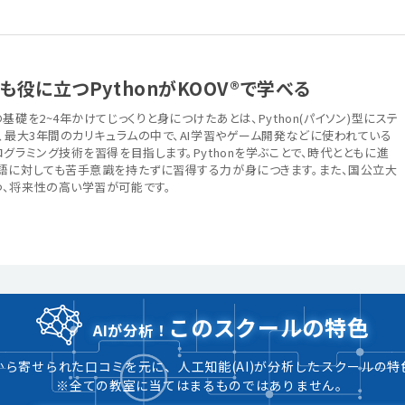
役に立つPythonがKOOV®で学べる
礎を2~4年かけてじっくりと身につけたあとは、Python(パイソン)型にステ
、最大3年間のカリキュラムの中で、AI学習やゲーム開発などに使われている
グラミング技術を習得を目指します。Pythonを学ぶことで、時代とともに進
語に対しても苦手意識を持たずに習得する力が身につきます。また、国公立大
、将来性の高い学習が可能です。
このスクールの特色
AIが分析！
から寄せられた口コミを元に、人工知能(AI)が分析したスクールの特
※全ての教室に当てはまるものではありません。