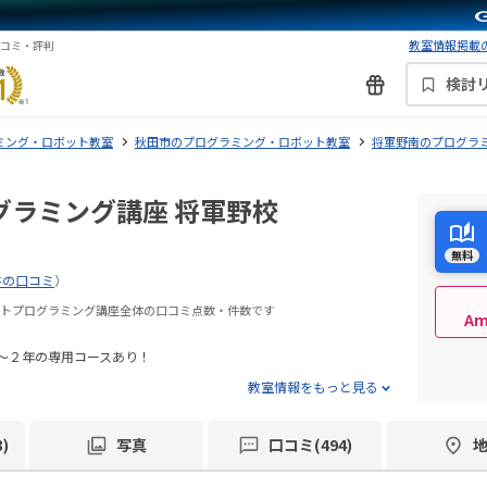
教室情報掲載の
口コミ・評判
検討
ミング・ロボット教室
秋田市のプログラミング・ロボット教室
将軍野南のプログラ
グラミング講座 将軍野校
無料
件の口コミ
）
ボットプログラミング講座全体の口コミ点数・件数です
A
～２年の専用コースあり！
教室情報をもっと見る
)
写真
口コミ(494)