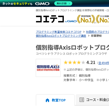
無料診断
個別指導Axisロボットプログラミング講座 将軍野校の詳細情報・
プログラミング教室検索コエテコTOP
秋田県のプログラ
個別指導Axisロボットプログラミング講座
将軍野校
個別指導Axisロボットプロ
コベツシドウ アクシス ロボットプログラミングコウザ
★★★★★
4.21
（
全494
※ 上記の評価は、個別指導Axisロ
授業形式：
個別指導
対象学年： 小～中学生 ※小学１
コース・料金(3
教室TOP