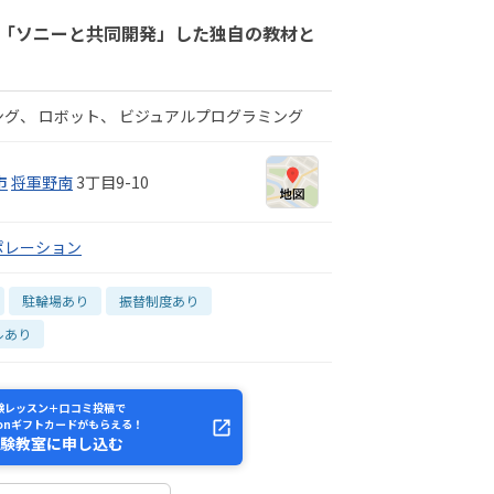
 「ソニーと共同開発」した独自の教材と
ング
ロボット
ビジュアルプログラミング
市
将軍野南
3丁目9-10
ポレーション
駐輪場あり
振替制度あり
ルあり
験レッスン＋口コミ投稿で
zonギフトカードがもらえる！
験教室に申し込む