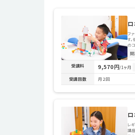
ロ
ファ
す。
のコ
開
受講料
9,570円
/1ヶ月
受講回数
月２回
ロ
レギ
講