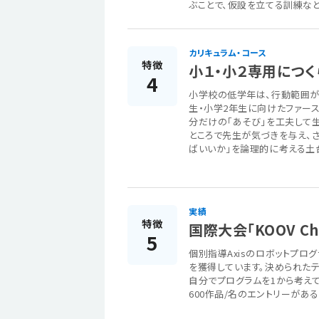
ぶことで、仮設を立てる訓練な
カリキュラム・コース
特徴
小１・小２専用につく
4
小学校の低学年は、行動範囲が
生・小学2年生に向けたファー
分だけの「あそび」を工夫して
ところで先生が気づきを与え、さ
ばいいか」を論理的に考える土
実績
特徴
国際大会「KOOV Ch
5
個別指導Axisのロボットプログ
を獲得しています。決められたテ
自分でプログラムを1から考えて
600作品/名のエントリーがあ