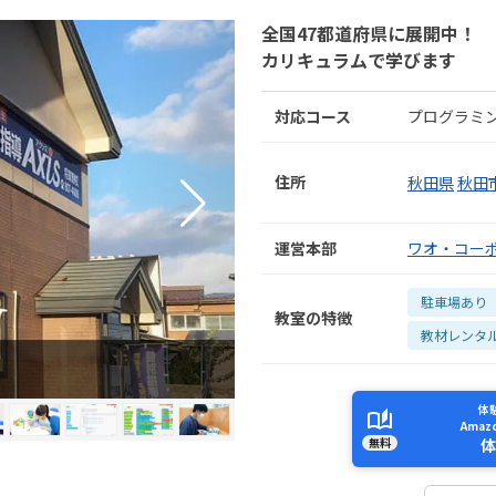
全国47都道府県に展開中！
カリキュラムで学びます
対応コース
プログラミ
住所
秋田県
秋田
運営本部
ワオ・コー
駐車場あり
教室の特徴
教材レンタ
体
Ama
無料
体