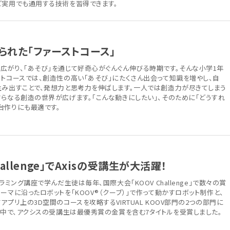
ど実用でも通用する技術を習得できます。
られた「ファーストコース」
広がり、「あそび」を通じて好奇心がぐんぐん伸びる時期です。そんな小学1年
ストコースでは、創造性の高い「あそび」にたくさん出会って知識を増やし、自
生み出すことで、発想力と思考力を伸ばします。一人では創造力が尽きてしまう
らなる創造の世界が広げます。「こんな動きにしたい」、そのために「どうすれ
台作りにも最適です。
allenge」でAxisの受講生が大活躍！
ラミング講座で学んだ生徒は毎年、国際大会「KOOV Challenge」で数々の賞
ーマに沿ったロボットを「KOOV®（クーブ）」で作って動かすロボット制作と、
アプリ上の3D空間のコースを攻略するVIRTUAL KOOV部門の2つの部門に
る中で、アクシスの受講生は最優秀賞の金賞を含む7タイトルを受賞しました。