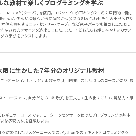
ルな教材で楽しくプログラミングを学ぶ
て「KOOV®（クーブ）」を使用。ロボットプログラミングというと専門的で難し
ませんが、少ない種類ながら立体的かつ多彩な組み合わせを生み出せる作り
す。本体を意味するコア・センサー・ケーブルなど電子パーツも細部にこだわっ
い洗練されたデザインを追求しました。また、子どもたちも親しみやすいカラフ
グの学びをアシストします。
最大限に生かした７年分のオリジナル教材
エデュケーションとオリジナル教材を共同開発しました。3つのコースがあり、最
ーストコースでは、自分だけの「あそび」を工夫して生み出すことで、発想力と思
るレギュラーコースでは、モーターやセンサーを使ったプログラミングの基本
ざまな表現方法を経験します。
を対象としたマスターコースでは、Python型のテキストプログラミングを学