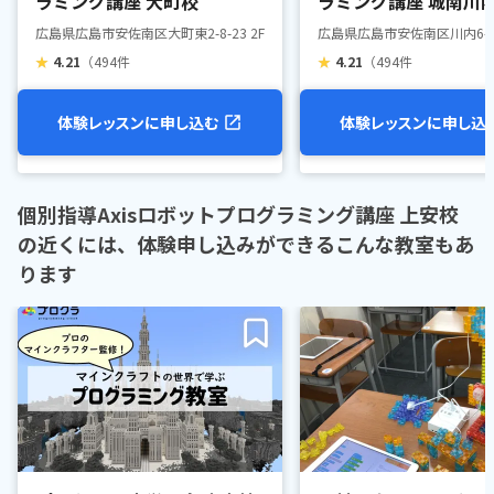
ラミング講座 大町校
ラミング講座 城南川
広島県広島市安佐南区大町東2-8-23 2F
広島県広島市安佐南区川内6-43
★
4.21
（494件
★
4.21
（494件
体験レッスンに申し込む
体験レッスンに申し込
個別指導Axisロボットプログラミング講座 上安校
の近くには、体験申し込みができるこんな教室もあ
ります