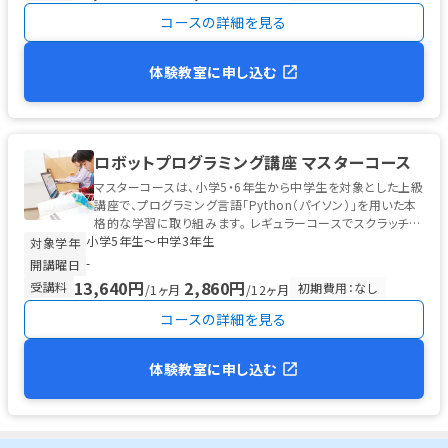
コースの詳細を見る
体験教室に申し込む
ロボットプログラミング講座 マスターコース
マスターコースは、小学5・6年生から中学生を対象とした上級
講座で、プログラミング言語「Python（パイソン）」を用いた本
格的な学習に取り組みます。 レギュラーコースでスクラッチ型
小学5年生〜中学3年生
プログラ...
対象学年
-
開講曜日
13,640円
2,860円
受講料
初期費用：なし
/1ヶ月
/12ヶ月
コースの詳細を見る
体験教室に申し込む