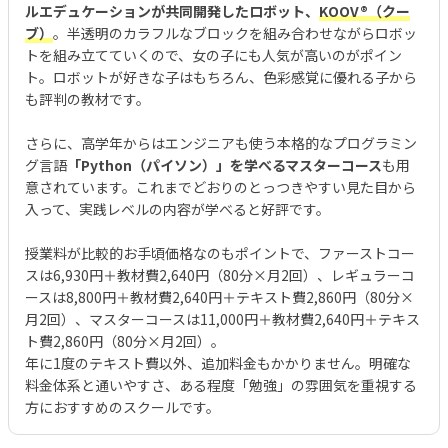
ルエデュケーションが共同開発したロボット、
KOOV®︎（クー
ブ）
。半透明のカラフルなブロックを組み合わせながらロボッ
トを組み立てていくので、女の子にも人気が高いのがポイン
ト。ロボットが好きな子はもちろん、色彩感覚に優れる子から
も評判の教材です。
さらに、高学年からはエンジニアも使う本格的なプログラミン
グ言語
「Python（パイソン）」を学べるマスターコース
も用
意されています。これまでどおりのとっつきやすい見た目から
入って、実践レベルの内容が学べると好評です。
授業料が比較的お手頃価格なのもポイントで、ファーストコー
スは6,930円＋教材費2,640円（80分×月2回）、レギュラーコ
ースは8,800円＋教材費2,640円＋テキスト費2,860円（80分×
月2回）、マスターコースは11,000円＋教材費2,640円＋テキス
ト費2,860円（80分×月2回）。
年に1度のテキスト費以外、追加料金もかかりません。明確な
料金体系と通いやすさ、ある程度「勉強」の雰囲気を重視する
方におすすめのスクールです。