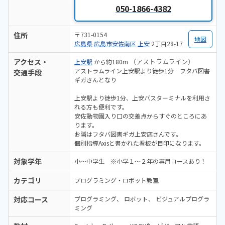
050-1866-4382
住所
〒731-0154
地図
広島県
広島市安佐南区
上安
2丁目28-17
アクセス・
（アストラムライン）
上安駅
から約180m
アストラムライン上安駅より徒歩1分 フタバ図書
交通手段
ギガさんとなり
上安駅より徒歩1分、上安バスターミナルを利用さ
れる方も便利です。
安佐動物園入り口の交差点からすぐのところにあ
ります。
お隣はフタバ図書ギガ上安店さんです。
個別指導Axisと書かれた看板が目印になります。
対象学年
小～中学生 ※小学１～２年の専用コースあり！
カテゴリ
プログラミング・ロボット教室
対応コース
プログラミング
ロボット
ビジュアルプログラ
ミング