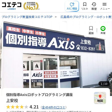
AIに相談
リスト
履歴
メニュー
プログラミング教室検索コエテコTOP
広島県のプログラミング・ロボット教
共有
追加
1
/ 10
個別指導Axisロボットプログラミング講座
上安校
★★★★★
4.21
（
全494件の口コミ
）
※ 上記の評価は、個別指導Axisロボットプログラミング講座全体の口コミ点