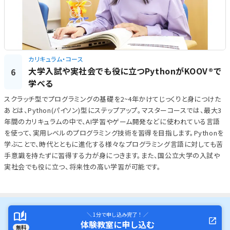
カリキュラム・コース
大学入試や実社会でも役に立つPythonがKOOV®で
6
学べる
スクラッチ型でプログラミングの基礎を2~4年かけてじっくりと身につけた
あとは、Python(パイソン)型にステップアップ。マスターコースでは、最大3
年間のカリキュラムの中で、AI学習やゲーム開発などに使われている言語
を使って、実用レベルのプログラミング技術を習得を目指します。Pythonを
学ぶことで、時代とともに進化する様々なプログラミング言語に対しても苦
手意識を持たずに習得する力が身につきます。また、国公立大学の入試や
実社会でも役に立つ、将来性の高い学習が可能です。
＼ 1分で申し込み完了！ ／
体験教室に申し込む
無料