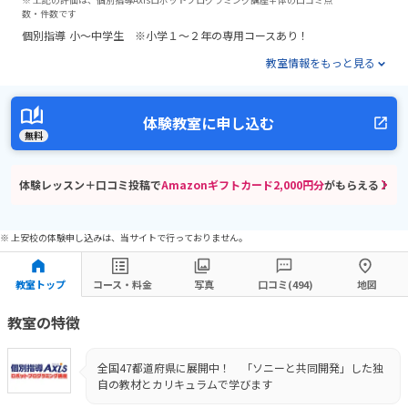
数・件数です
個別指導
小～中学生 ※小学１～２年の専用コースあり！
教室情報をもっと見る
体験教室に申し込む
無料
体験レッスン＋口コミ投稿で
Amazonギフトカード2,000円分
がもらえる！
※ 上安校の体験申し込みは、当サイトで行っておりません。
教室トップ
コース・料金
写真
口コミ(494)
地図
教室の特徴
全国47都道府県に展開中！ 「ソニーと共同開発」した独
自の教材とカリキュラムで学びます