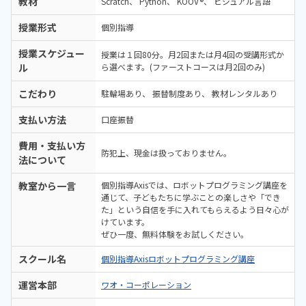
教材
Scratch
Python
KOOV®
ビジュアル言語
授業形式
個別指導
授業スケジュー
授業は１回80分。月2回または月4回の受講形式か
ル
ら選べます。(ファーストコースは月2回のみ)
こだわり
駐輪場あり
振替制度あり
教材レンタルあり
支払い方法
口座振替
費用・支払い方
防犯上、現金は扱っておりません。
法について
教室から一言
個別指導Axisでは、ロボットプログラミング講座を
通じて、子どもたちに学ぶことの楽しさや「でき
た」という自信を手に入れてもらえるよう日々心が
けています。
ぜひ一度、無料体験をお試しください。
スクール名
個別指導Axisロボットプログラミング講座
運営本部
ワオ・コーポレーション