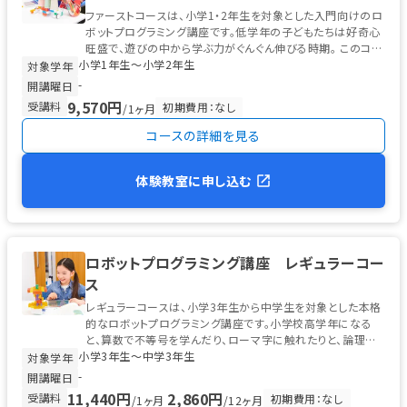
ファーストコースは、小学1・2年生を対象とした入門向けのロ
ボットプログラミング講座です。低学年の子どもたちは好奇心
旺盛で、遊びの中から学ぶ力がぐんぐん伸びる時期。 このコー
小学1年生〜小学2年生
スでは、ソニー・グロ...
対象学年
-
開講曜日
9,570円
受講料
初期費用：なし
/1ヶ月
コースの詳細を見る
体験教室に申し込む
ロボットプログラミング講座 レギュラーコー
ス
レギュラーコースは、小学3年生から中学生を対象とした本格
的なロボットプログラミング講座です。小学校高学年になる
と、算数で不等号を学んだり、ローマ字に触れたりと、論理的
小学3年生〜中学3年生
な思考の土台が整う時期。 ...
対象学年
-
開講曜日
11,440円
2,860円
受講料
初期費用：なし
/1ヶ月
/12ヶ月