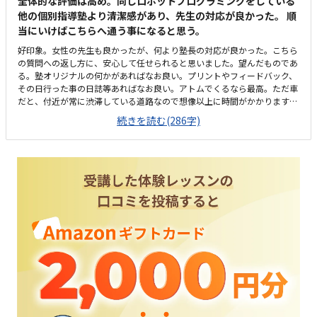
全体的な評価は高め。同じロボットプログラミングをしている
他の個別指導塾より清潔感があり、先生の対応が良かった。 順
当にいけばこちらへ通う事になると思う。
好印象。女性の先生も良かったが、何より塾長の対応が良かった。こちら
の質問への返し方に、安心して任せられると思いました。望んだものであ
る。塾オリジナルの何かがあればなお良い。プリントやフィードバック、
その日行った事の日誌等あればなお良い。アトムでくるなら最高。ただ車
だと、付近が常に渋滞している道路なので想像以上に時間がかかります。
教室内は綺麗でよかった。頑張っている生徒のPRも、刺激になって良い
続きを読む(286字)
と思う。机と机の間隔も、個別指導塾の普通の間隔だと思います。値段は
妥当だと思います。もう少し安いとありがたいです。回数を増やすので、
一回あたりの単価が落ちる等あれば利用したい。