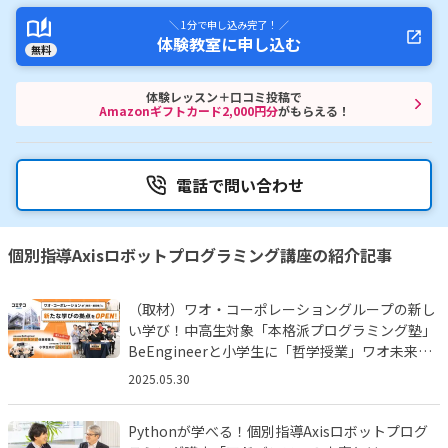
＼ 1分で申し込み完了！ ／
体験教室に申し込む
無料
体験レッスン＋口コミ投稿で
Amazonギフトカード2,000円分
がもらえる！
電話で問い合わせ
個別指導Axisロボットプログラミング講座の紹介記事
（取材）ワオ・コーポレーショングループの新し
い学び！中高生対象「本格派プログラミング塾」
BeEngineerと小学生に「哲学授業」ワオ未来塾
とは!?
2025.05.30
Pythonが学べる！個別指導Axisロボットプログ