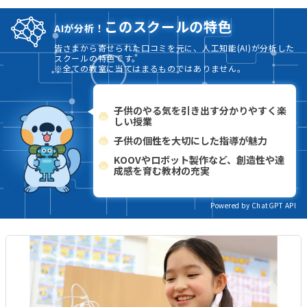
このスクールの特色
AIが分析！
皆さまから寄せられた口コミを元に、人工知能(AI)が分析した
スクールの特色です。
※全ての教室に当てはまるものではありません。
子供のやる気を引き出す分かりやすく楽
しい授業
子供の個性を大切にした指導が魅力
KOOVやロボット製作など、創造性や達
成感を育む教材の充実
Powered by ChatGPT API