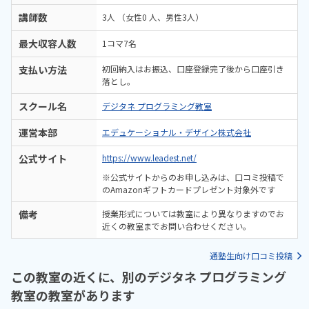
講師数
3人 （女性0 人、男性3人）
最大収容人数
1コマ7名
支払い方法
初回納入はお振込、口座登録完了後から口座引き
落とし。
スクール名
デジタネ プログラミング教室
運営本部
エデュケーショナル・デザイン株式会社
公式サイト
https://www.leadest.net/
※公式サイトからのお申し込みは、口コミ投稿で
のAmazonギフトカードプレゼント対象外です
備考
授業形式については教室により異なりますのでお
近くの教室までお問い合わせください。
通塾生向け口コミ投稿
この教室の近くに、別のデジタネ プログラミング
教室の教室があります