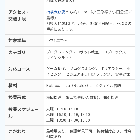
相模大野教室内）
アクセス・
（小田急線 / 小田急江ノ
相模大野駅
から約350m
島線）
交通手段
相模大野駅北口徒歩4分。国道16号線・しゃぶ葉の
手前にあります。
対象学年
小学1年生～
カテゴリ
プログラミング・ロボット教室
ロブロックス
マインクラフト
対応コース
ゲーム制作
プログラミング
ITリテラシー
タ
イピング
ビジュアルプログラミング
資格対策
教材
Roblox
Lua（Roblox）
ビジュアル言語
授業形式
集団指導
集団指導(少人数制)
個別指導
授業スケジュー
火曜...17:10, 18:10
木曜...16:10, 17:10, 18:10
ル
土曜...13:30, 14:30, 15:30
こだわり
駐輪場あり
保護者見学可
振替制度あり
休会
制度あり