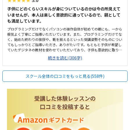
★★★★★
5.0
子供にどのくらいスキルが身についているのかは今の所見えて
いませんが、本人は楽しく意欲的に通っているので、親として
も満足しています。
プログラミングだけでなくパソコンの操作自体が初めての娘にも、一から
根気よく丁寧にご指導いただいています。また、プログラミングだけでな
く、始めた終わりの挨拶や、靴を揃えるといった受講姿勢そのものについ
てもしっかりとご指導いただき、ありがたいです。もともと子供が希望し
ていたデジタネの教材を使わせていただいており、子供も意欲的に取り組
んでいます。看板などが無いためGoogleマップで見ても最初だけ場所が
続きを読む(306字)
わかりづらかったですが、覚えれば問題ありません。シンプルで余計なも
のが無く、集中できるスペースになっていると思います。安くはありませ
んが高すぎるとも感じず、レッスンの回数や内容を踏まえると相応な料金
スクール全体の口コミをもっと見る(558件)
だと思います。