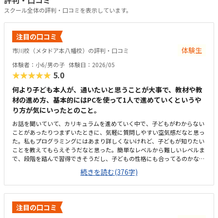
評判・口コミ
スクール全体の評判・口コミを表示しています。
注目の口コミ
体験生
市川校（メタドア本八幡校）の評判・口コミ
体験者：小6/男の子
体験日：2026/05
★★★★★
5.0
何より子ども本人が、通いたいと思うことが大事で、教材や教
材の進め方、基本的にはPCを使って1人で進めていくというや
り方が気にいったとのこと。
お話を聞いていて、カリキュラムを進めていく中で、子どもがわからない
ことがあったりつまずいたときに、気軽に質問しやすい空気感だなと思っ
た。私もプログラミングにはあまり詳しくないけれど、子どもが知りたい
ことを教えてもらえそうだなと思った。簡単なレベルから難しいレベルま
で、段階を踏んで習得できそうだし、子どもの性格にも合ってるのかなと
思った。近いに越したことはないが、駅前のビルの中にあり、バス一本で
続きを読む(376字)
通えるので、許容範囲かなと思った。ロボットを使ったコースと、ロブロ
ックスコースの部屋が壁1枚で分かれていたが、ロボットの方の音量(声
量？)がどのくらいになるか後から気になったが、聞き忘れてしまった。
他の習い事と比べると少し高い。込み込みで月謝が1万円くらいだと嬉し
注目の口コミ
い。月に3回ということについては不満はない。同上。子どもが、教材が