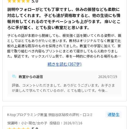
★★★★★
5.0
先生方が優しく、特にはないですが、上げるとすれざ、今日は頑張ってく
れていましたと教えてくれるので安心していますがわ、どういう事をやっ
説明やフォローがとても丁寧ですし、休みの振替なども柔軟に
たかは目でみていないのでわからずで、話だけだったので、資料などで、
対応してくれます。 子ども達が資格取すると、他の生徒にも情
進捗の概要が親にも示されていると分かりやすいと思いました。雰囲気も
報共有してくれるのでモチベーションも上がります。 痒いとこ
良い教室で、好きな気持ちがあれば、長く続く教室だと思います。
ろに手が届く、とても良い教室だと思います。
子どもの話が本筋から脱線しても、根気強く話を聞いてくれる姿勢が、親
としてはとてもありがたいと思います。教材はオリジナルでなく教室で比
較の上最適な既存のものを採用されてました。教室での学習に加えて、家
庭で取り組むべき内容もプリントにまとめて提示してもらえ助かりまし
た。駅近です。マックスバリュ側で、車を一時的に停められる場所もある
ので通学に困ることはなくとても便利だと思います。余計なものはなく、
続きを読む(367字)
マイクラのぬいぐるみを置いて子ども達がレッスン内容に興味を持てるよ
うに工夫されています。集中しやすい環境だと思います。教室内で資格受
教室からの返信
2026/07/19
験も可能で、資格取得までのロードマップも明示してくれるので、適切な
価格だと思います。子どもがとにかく楽しそう。次のレッスンをいつも楽
評価、コメントいただきまして、ありがとうございます。お子さま
しみにしてて、レッスンもウキウキで出てくるので、通わせて良かったと
が楽しんで学んでくれているのが、とても嬉しいです。今後...
思います。
通塾生
K-topプログラミング教室 世田谷区砧校の評判・口コミ
受講時：小2~現在/女の子
投稿日：2026/07/16