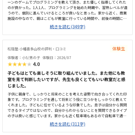
ーンのゲームでプログラミングを教えて頂き、また優しく指導してくれた
につく投資として見れば、十分に見合った価値のある価格設定だと思いま
のが良かった。1人1人、プログラミングを始めた時期や、習熟レベルが違
す。
うので、個別に進んでいけるところが良いなと思った。家から近く、商業
施設の中なので、親はこどもが教室に行っている時間や、前後の時間にシ
ョッピングできるので、通いやすいと思った。オープンスペースなので、
続きを読む(349字)
あまり空調が行き届かず、また店内のBGMやアナウンスが聞こえるので、
少し集中しづらい環境だった。月2回の割には、少し高いと思ったが、プ
ログラミング教室は割と他の教室と比較しても妥当な金額だとは思う。高
学年になって、自分のペースで進めていけたり、わからない事があれば先
体験生
松陰塾 小幡喜多山校の評判・口コミ
生にすぐ聞ける環境は良いなとおも。
体験者：小5/男の子
体験日：2026/07
★★★★★
4.0
子どもはとても楽しそうに取り組んでいました。また他にも教
室を見て判断したいですが、先生も良くとてもいい教室だと感
じました。
子供に親身で、しっかりと将来のことを考えた姿勢で向き合ってくれた印
象です。プログラミングを通して将来どう役に立つかをしっかりと教えて
くれました。子どもに任せているような印象でした。息子は自分から質問
できるタイプではないので、自分からわからないことを質問できるタイプ
の子は良いと感じています。家からも近く駐車場もあるので自転車で通っ
たり、送迎したり、どちらもやりやすそうでした。全て問題なく、私語を
続きを読む(311字)
する子も少なくて良い雰囲気でした。椅子や机などもしっかりとパーソナ
ルに区切られていていいと思いました。現在行っているデジタネオンライ