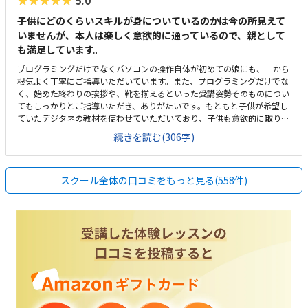
★★★★★
5.0
子供にどのくらいスキルが身についているのかは今の所見えて
いませんが、本人は楽しく意欲的に通っているので、親として
も満足しています。
プログラミングだけでなくパソコンの操作自体が初めての娘にも、一から
根気よく丁寧にご指導いただいています。また、プログラミングだけでな
く、始めた終わりの挨拶や、靴を揃えるといった受講姿勢そのものについ
てもしっかりとご指導いただき、ありがたいです。もともと子供が希望し
ていたデジタネの教材を使わせていただいており、子供も意欲的に取り組
んでいます。看板などが無いためGoogleマップで見ても最初だけ場所が
続きを読む(306字)
わかりづらかったですが、覚えれば問題ありません。シンプルで余計なも
のが無く、集中できるスペースになっていると思います。安くはありませ
んが高すぎるとも感じず、レッスンの回数や内容を踏まえると相応な料金
スクール全体の口コミをもっと見る(558件)
だと思います。