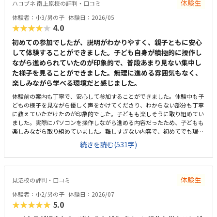
使いやすそうと言っていた。
体験生
ハコブネ 南上原校の評判・口コミ
体験者：小3/男の子
体験日：2026/05
★★★★★
4.0
初めての参加でしたが、説明がわかりやすく、親子ともに安心
して体験することができました。子ども自身が積極的に操作し
ながら進められていたのが印象的で、普段あまり見ない集中し
た様子を見ることができました。無理に進める雰囲気もなく、
楽しみながら学べる環境だと感じました。
体験前の案内も丁寧で、安心して参加することができました。体験中も子
どもの様子を見ながら優しく声をかけてくださり、わからない部分も丁寧
に教えていただけたのが印象的でした。子どもも楽しそうに取り組めてい
ました。実際にパソコンを操作しながら進める内容だったため、子どもも
楽しみながら取り組めていました。難しすぎない内容で、初めてでも理解
しやすいよう工夫されていると感じました。体験教室は実際に通う教室と
続きを読む(531字)
は別会場でしたが、アクセスはわかりやすかったです。近隣の駐車場から
少し歩きましたが、そこまで距離は気になりませんでした。体験会場はお
しゃれなカフェの雰囲気で、落ち着いて過ごせる空間でした。清潔感があ
り、子どももリラックスして参加できていたと思います。内容を考えると
体験生
見沼校の評判・口コミ
納得感はありましたが、普段通っている他の習い事と比較すると、やはり
少し高めには感じました。ただ、少人数でしっかり見てもらえる点や、実
体験者：小2/男の子
体験日：2026/07
際に手を動かして学べる内容には魅力を感じました。スタッフの方が終始
★★★★★
5.0
丁寧に対応してくださり、安心して体験に参加できました。教室として大