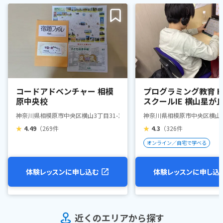
コードアドベンチャー 相模
プログラミング教育 HA
原中央校
スクールIE 横山星が
神奈川県相模原市中央区横山3丁目31-1 淡路ビル403号室
神奈川県相模原市中央区横山3-3
★
4.49
（269件
★
4.3
（326件
オンライン／自宅で学べる
体験レッスンに申し込む
体験レッスンに申し込
近くのエリアから探す