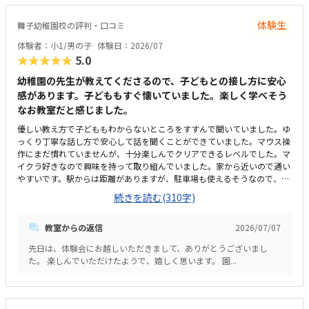
ンよりは値段が上がってしまうため、その差を補って余りあるメリットが
あるといいなと思っています。
体験生
舞子幼稚園校の評判・口コミ
体験者：小1/男の子
体験日：2026/07
★★★★★
5.0
幼稚園の先生が教えてくださるので、子どもとの接し方に安心
感があります。子どももすぐ懐いていました。楽しく学べそう
なお教室だと感じました。
優しい教え方で子どももわからないところをすすんで聞いていました。ゆ
っくり丁寧な話し方で安心して話を聞くことができていました。マウス操
作にまだ慣れていませんが、十分楽しんでクリアできるレベルでした。マ
イクラ好きなので興味を持って取り組んでいました。家から近いので通い
やすいです。駅からは距離がありますが、駐車場も使えるそうなので、遠
方からでも通えると思います。現在幼稚園が工事中のためプレハブでの授
続きを読む(310字)
業です。工事の音も聞こえますが気になるほどではないです。工事完了後
は新しい園舎で授業を受けられます。他の習い事よりは高いと感じます。
教室からの返信
2026/07/07
月に3回なので割高だと思います。ＰＣ等は貸してもらえるので自分で用
意する必要はないそうです。
先日は、体験会にお越しいただきまして、ありがとうございまし
た。 楽しんでいただけたようで、嬉しく思います。 園...