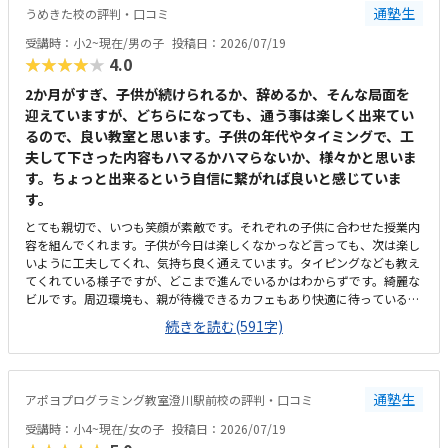
通塾生
うめきた校の評判・口コミ
受講時：小2~現在/男の子
投稿日：2026/07/19
★★★★★
4.0
2か月がすぎ、子供が続けられるか、辞めるか、そんな局面を
迎えていますが、どちらになっても、通う事は楽しく出来てい
るので、良い教室と思います。子供の年代やタイミングで、工
夫して下さった内容もハマるかハマらないか、様々かと思いま
す。ちょっと出来るという自信に繋がれば良いと感じていま
す。
とても親切で、いつも笑顔が素敵です。それぞれの子供に合わせた授業内
容を組んでくれます。子供が今日は楽しくなかっなど言っても、次は楽し
いように工夫してくれ、気持ち良く通えています。タイピングなども教え
てくれている様子ですが、どこまで進んでいるかはわからずです。綺麗な
ビルです。周辺環境も、親が待機できるカフェもあり快適に待っている事
が出来ます。立地はかなり良いです。教室に着くと、いつも明るい笑顔で
続きを読む(591字)
迎えてくれて、雰囲気もとても良いです。教室のパソコン椅子なども問題
ないと思います。プログラミング自体が高いが、週2回なので、千円でも
お手頃なら、最高で、他との差別化ができると思います。学校では習わな
いような思考して、完成に近づけていくところ、今までやった事のないチ
通塾生
アポヨプログラミング教室澄川駅前校の評判・口コミ
ャレンジだと思います。小2という事もあり、楽しかったり楽しくなく感
じたり、色々ですが、それに合わせて、先生が工夫してくれます。それが
受講時：小4~現在/女の子
投稿日：2026/07/19
嬉しかったです。タイピングも、それができるだけで、成長と思います。