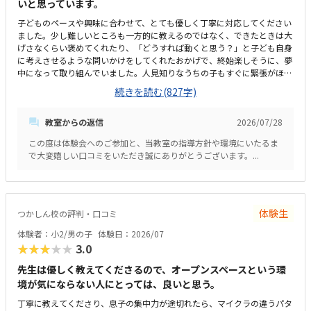
いと思っています。
子どものペースや興味に合わせて、とても優しく丁寧に対応してください
ました。少し難しいところも一方的に教えるのではなく、できたときは大
げさなくらい褒めてくれたり、「どうすれば動くと思う？」と子ども自身
に考えさせるような問いかけをしてくれたおかげで、終始楽しそうに、夢
中になって取り組んでいました。人見知りなうちの子もすぐに緊張がほぐ
れ、安心して楽しく学べたと感じています。子どもが大好きなロブロック
続きを読む(827字)
スの世界を舞台にしているため、最初から最後まで高いモチベーションで
取り組めていました。ただ遊ぶだけでなく、ゲームを作るというプロセス
教室からの返信
2026/07/28
を通じて、自然とプログラミングの基礎や論理的思考力が学べるカリキュ
ラムになっていて素晴らしいと感じました。自分の思い描いた動きが画面
この度は体験会へのご参加と、当教室の指導方針や環境にいたるま
上にすぐに反映される仕組みも、子どもの「もっと作りたい」という意欲
で大変嬉しい口コミをいただき誠にありがとうございます。...
をを引き出すのにぴったりだと思いました。最寄り駅から近く、大通りを
通って安全に通える立地なのが非常に魅力的です。周辺も明るく人通りが
あるため、子ども一人でも安心して通わせられると感じました。また、レ
ッスンを待つ間や前後に買い物を済ませられるような便利な施設も近くに
あり、親にとっても非常に通いやすい環境だと思います。教室全体が明る
体験生
つかしん校の評判・口コミ
くとても清潔感があり、子どもが安心して過ごせるアットホームな雰囲気
体験者：小2/男の子
体験日：2026/07
でした。他の生徒の皆さんも真剣かつ楽しそうにプログラミングに取り組
★★★★★
3.0
んでおり、良い刺激を受けられる空間だと感じました。パソコンや周辺機
器などの設備も新しく整っており、快適な環境でレッスンを受けさせるこ
先生は優しく教えてくださるので、オープンスペースという環
とができました。専門的なプログラミングスキルや、子どもが夢中になっ
境が気にならない人にとっては、良いと思う。
て学べる質の高いカリキュラム、手厚い個別サポートの体制を考えると、
非常に妥当で納得感のある料金設定だと感じました。安くはありません
丁寧に教えてくださり、息子の集中力が途切れたら、マイクラの違うパタ
が、単なる遊びではなく将来につながるITリテラシーや論理的思考力が身