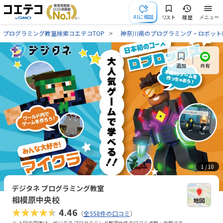
AIに相談
リスト
履歴
メニュー
プログラミング教室検索コエテコTOP
神奈川県のプログラミング・ロボット
共有
追加
1
/ 10
デジタネ プログラミング教室
相模原中央校
★★★★★
4.46
（
全558件の口コミ
）
※ 上記の評価は、デジタネ プログラミング教室全体の口コミ点数・件数です