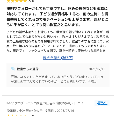
★★★★★
5.0
先生方が優しく、特にはないですが、上げるとすれざ、今日は頑張ってく
れていましたと教えてくれるので安心していますがわ、どういう事をやっ
説明やフォローがとても丁寧ですし、休みの振替なども柔軟に
たかは目でみていないのでわからずで、話だけだったので、資料などで、
対応してくれます。 子ども達が資格取すると、他の生徒にも情
進捗の概要が親にも示されていると分かりやすいと思いました。雰囲気も
報共有してくれるのでモチベーションも上がります。 痒いとこ
良い教室で、好きな気持ちがあれば、長く続く教室だと思います。
ろに手が届く、とても良い教室だと思います。
子どもの話が本筋から脱線しても、根気強く話を聞いてくれる姿勢が、親
としてはとてもありがたいと思います。教材はオリジナルでなく教室で比
較の上最適な既存のものを採用されてました。教室での学習に加えて、家
庭で取り組むべき内容もプリントにまとめて提示してもらえ助かりまし
た。駅近です。マックスバリュ側で、車を一時的に停められる場所もある
ので通学に困ることはなくとても便利だと思います。余計なものはなく、
続きを読む(367字)
マイクラのぬいぐるみを置いて子ども達がレッスン内容に興味を持てるよ
うに工夫されています。集中しやすい環境だと思います。教室内で資格受
教室からの返信
2026/07/19
験も可能で、資格取得までのロードマップも明示してくれるので、適切な
価格だと思います。子どもがとにかく楽しそう。次のレッスンをいつも楽
評価、コメントいただきまして、ありがとうございます。お子さま
しみにしてて、レッスンもウキウキで出てくるので、通わせて良かったと
が楽しんで学んでくれているのが、とても嬉しいです。今後...
思います。
通塾生
K-topプログラミング教室 世田谷区砧校の評判・口コミ
受講時：小2~現在/女の子
投稿日：2026/07/16