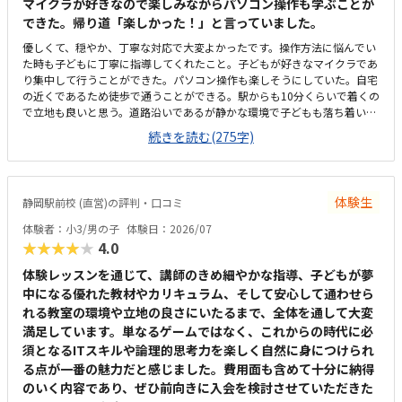
切にしている考え方や方針についてのお話にも共感できたのが印象的でし
マイクラが好きなので楽しみながらパソコン操作も学ぶことが
た。子どもも途中で飽きることなく、最後まで楽しそうに取り組んでいま
できた。帰り道「楽しかった！」と言っていました。
した。
優しくて、穏やか、丁寧な対応で大変よかったです。操作方法に悩んでい
た時も子どもに丁寧に指導してくれたこと。子どもが好きなマイクラであ
り集中して行うことができた。パソコン操作も楽しそうにしていた。自宅
の近くであるため徒歩で通うことができる。駅からも10分くらいで着くの
で立地も良いと思う。道路沿いであるが静かな環境で子どもも落ち着いて
集中して授業を受けることができた。プログラミングは高いイメージです
続きを読む(275字)
が、月2回ということもあり、お手頃に通いやすい金額であると思った。
子どもが発言したことを肯定する姿勢で関わってくれたこと。先生が優し
くて穏やかであった。
体験生
静岡駅前校 (直営)の評判・口コミ
体験者：小3/男の子
体験日：2026/07
★★★★★
4.0
体験レッスンを通じて、講師のきめ細やかな指導、子どもが夢
中になる優れた教材やカリキュラム、そして安心して通わせら
れる教室の環境や立地の良さにいたるまで、全体を通して大変
満足しています。単なるゲームではなく、これからの時代に必
須となるITスキルや論理的思考力を楽しく自然に身につけられ
る点が一番の魅力だと感じました。費用面も含めて十分に納得
のいく内容であり、ぜひ前向きに入会を検討させていただきた