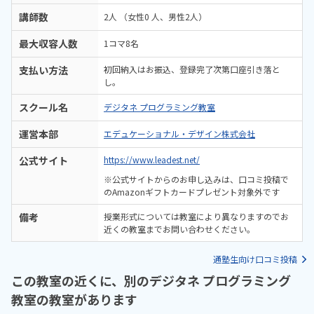
講師数
2人 （女性0 人、男性2人）
最大収容人数
1コマ8名
支払い方法
初回納入はお振込、登録完了次第口座引き落と
し。
スクール名
デジタネ プログラミング教室
運営本部
エデュケーショナル・デザイン株式会社
公式サイト
https://www.leadest.net/
※公式サイトからのお申し込みは、口コミ投稿で
のAmazonギフトカードプレゼント対象外です
備考
授業形式については教室により異なりますのでお
近くの教室までお問い合わせください。
通塾生向け口コミ投稿
この教室の近くに、別のデジタネ プログラミング
教室の教室があります