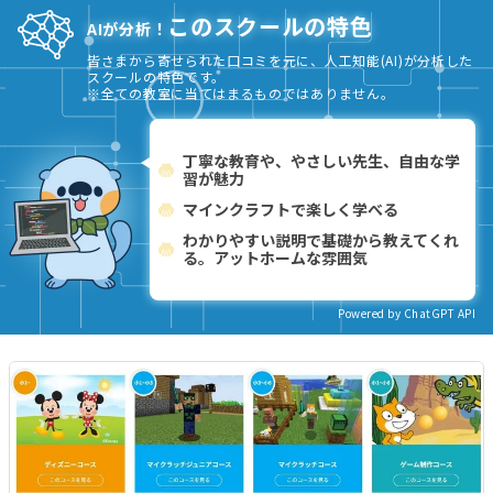
このスクールの特色
AIが分析！
皆さまから寄せられた口コミを元に、人工知能(AI)が分析した
スクールの特色です。
※全ての教室に当てはまるものではありません。
丁寧な教育や、やさしい先生、自由な学
習が魅力
マインクラフトで楽しく学べる
わかりやすい説明で基礎から教えてくれ
る。アットホームな雰囲気
Powered by ChatGPT API