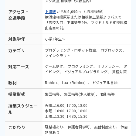
ング教室 相模原中央教室内）
アクセス・
（JR相模線）
上溝駅
から約1,090m
横浜線相模原駅または相模線上溝駅よりバスで
交通手段
「高校入口」下車徒歩2分。マクドナルド相模原横
山店目の前。
対象学年
小学1年生～
カテゴリ
プログラミング・ロボット教室
ロブロックス
マインクラフト
対応コース
ゲーム制作
プログラミング
ITリテラシー
タ
イピング
ビジュアルプログラミング
資格対策
教材
Roblox
Lua（Roblox）
ビジュアル言語
授業形式
集団指導
集団指導(少人数制)
個別指導
授業スケジュー
火曜...16:00, 17:00, 18:00
木曜...16:00, 17:00, 18:00
ル
土曜...13:30, 14:30, 15:30
こだわり
駐輪場あり
保護者見学可
振替制度あり
休会
制度あり