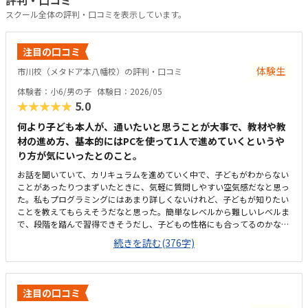
評判・口コミ
スクール全体の評判・口コミを表示しています。
注目の口コミ
体験生
市川校（メタドア本八幡校）の評判・口コミ
体験者：小6/男の子
体験日：2026/05
★★★★★
5.0
何より子ども本人が、通いたいと思うことが大事で、教材や教
材の進め方、基本的にはPCを使って1人で進めていくというや
り方が気にいったとのこと。
お話を聞いていて、カリキュラムを進めていく中で、子どもがわからない
ことがあったりつまずいたときに、気軽に質問しやすい空気感だなと思っ
た。私もプログラミングにはあまり詳しくないけれど、子どもが知りたい
ことを教えてもらえそうだなと思った。簡単なレベルから難しいレベルま
で、段階を踏んで習得できそうだし、子どもの性格にも合ってるのかなと
思った。近いに越したことはないが、駅前のビルの中にあり、バス一本で
続きを読む(376字)
通えるので、許容範囲かなと思った。ロボットを使ったコースと、ロブロ
ックスコースの部屋が壁1枚で分かれていたが、ロボットの方の音量(声
量？)がどのくらいになるか後から気になったが、聞き忘れてしまった。
他の習い事と比べると少し高い。込み込みで月謝が1万円くらいだと嬉し
注目の口コミ
い。月に3回ということについては不満はない。同上。子どもが、教材が