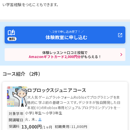
い学習経験をつむこともできます。
＼ 1分で申し込み完了！ ／
体験教室に申し込む
無料
体験レッスン＋口コミ投稿で
Amazonギフトカード2,000円分
がもらえる！
コース紹介 （2件）
ロブロックスジュニアコース
大人気ゲームプラットフォームRobloxでプログラミングを本
格的に学ぶ前の基礎コースです。デジタネが独自開発した日
本初(※)のRoblox専用ビジュアルプログラミングソフトを使
小学1年生〜小学3年生
って学ぶので、プロ...
対象学年
火
木
土
開講曜日
13,000円
受講料
初期費用：11,000円
/1ヶ月