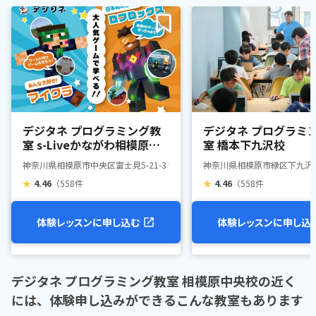
デジタネ プログラミング教
デジタネ プログラミ
室 s-Liveかながわ相模原富
室 橋本下九沢校
士見校
神奈川県相模原市中央区富士見5-21-3 サニーヒルズ富士見 201
神奈川県相模原市緑区下九沢17
★
4.46
（558件
★
4.46
（558件
体験レッスンに申し込む
体験レッスンに申し込
デジタネ プログラミング教室 相模原中央校の近く
には、体験申し込みができるこんな教室もあります