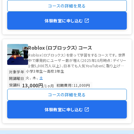
コースの詳細を見る
体験教室に申し込む
Roblox（ロブロックス）コース
Roblox（ロブロックス）を使って学習をするコースです。 世界
中で爆発的にユーザー数が増え（2025年10月時点：デイリー
1億5,000万人以上）、日本でも人気YouTuberに取り上げら
小学3年生〜高校3年生
れ...
対象学年
火
木
土
開講曜日
13,000円
受講料
初期費用：11,000円
/1ヶ月
コースの詳細を見る
体験教室に申し込む