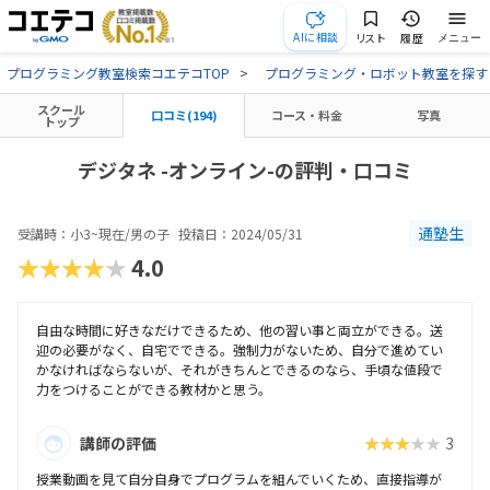
AIに相談
リスト
履歴
メニュー
プログラミング教室検索コエテコTOP
プログラミング・ロボット教室を探す
スクール
口コミ(194)
コース・料金
写真
トップ
デジタネ -オンライン-の評判・口コミ
通塾生
受講時：小3~現在/男の子
投稿日：2024/05/31
★★★★★
4.0
自由な時間に好きなだけできるため、他の習い事と両立ができる。送
迎の必要がなく、自宅でできる。強制力がないため、自分で進めてい
かなければならないが、それがきちんとできるのなら、手頃な値段で
力をつけることができる教材かと思う。
講師の評価
★★★★★
3
授業動画を見て自分自身でプログラムを組んでいくため、直接指導が