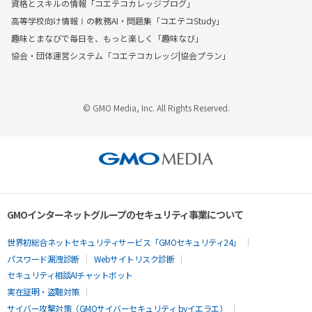
資格とスキルの情報「コエテコカレッジブログ」
高等学校向け情報Ⅰの教務AI・問題集「コエテコStudy」
趣味とまなびで毎日を、もっと楽しく「趣味なび」
協会・団体運営システム「コエテコカレッジ|協会プラン」
© GMO Media, Inc. All Rights Reserved.
GMOインターネットグループのセキュリティ事業について
世界初総合ネットセキュリティサービス「GMOセキュリティ24」
パスワード漏洩診断
Webサイトリスク診断
セキュリティ相談AIチャットボット
実在証明・盗聴対策
サイバー攻撃対策（GMOサイバーセキュリティ byイエラエ）