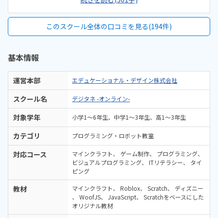
ンを使って受けています。デジタネとロブロックススタジオを繋ぐ設
定が、少し難しかったです。オンラインで動画のみの受講なので、手
軽な金額で受けられて良かったです。ロブロックスを使ったプログラ
このスクール全体の口コミを見る(194件)
ミングが学べるところはあまりないので、子供が喜んでいます。好き
な時に受講できるのは良いですが、日時が決まった習い事と比べると
どうしても後回しになることもあります。
基本情報
運営本部
エデュケーショナル・デザイン株式会社
スクール名
デジタネ -オンライン-
対象学年
小学1〜6年生、中学1〜3年生、高1～3年生
カテゴリ
プログラミング・ロボット教室
対応コース
マインクラフト
ゲーム制作
プログラミング
ビジュアルプログラミング
ITリテラシー
タイ
ピング
教材
マインクラフト
Roblox
Scratch
ディズニー
WoofJS
JavaScript
Scratchをベースにした
オリジナル教材