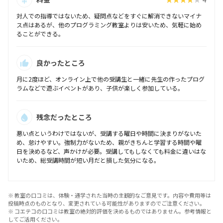
対人での指導ではないため、疑問点などをすぐに解消できないマイナ
ス点はあるが、他のプログラミング教室よりは安いため、気軽に始め
ることができる。
良かったところ
月に2度ほど、オンライン上で他の受講生と一緒に先生の作ったプログ
ラムなどで遊ぶイベントがあり、子供が楽しく参加している。
残念だったところ
悪い点というわけではないが、受講する曜日や時間に決まりがないた
め、怠けやすい。強制力がないため、親がきちんと学習する時間や曜
日を決めるなど、声かけが必要。受講してもしなくても料金に違いはな
いため、総受講時間が短い月だと損した気分になる。
※ 教室の口コミは、体験・通学された当時の主観的なご意見です。内容や費用等は
投稿時点のものとなり、変更されている可能性がありますのでご注意ください。
※ コエテコの口コミは教室の絶対的評価を決めるものではありません。参考情報と
してご活用ください。