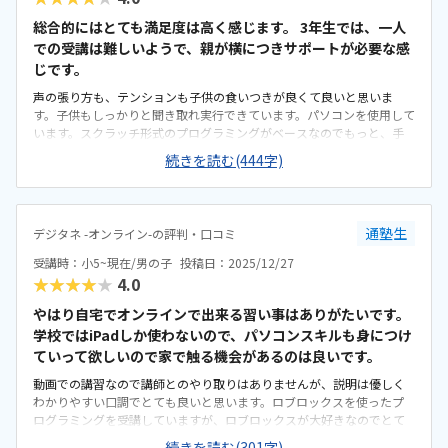
おすすめです笑
総合的にはとても満足度は高く感じます。 3年生では、一人
での受講は難しいようで、親が横につきサポートが必要な感
じです。
声の張り方も、テンションも子供の食いつきが良くて良いと思いま
す。子供もしっかりと聞き取れ実行できています。パソコンを使用して
います。スクラッチ形式のプログラミングがベースなのでもっと、手
入力コースがあっても良いかと思います。能動的な参加が求められる
続きを読む(444字)
点が新鮮に感じられます。受講環境については、機器はパソコンを使
用。光回線のwifi、リビングにて実施しています。大人がソフトの設定
をはじめにしてあげると、2回目以降は動画に沿って子供一人でも立ち
上げられるようなっていました。オンライン講座なので、年契約にす
通塾生
デジタネ -オンライン-の評判・口コミ
ると実際に通うもより格段に安いと思います。行かなくていい分やら
ない事も起こりやすいので、実際受けている回数的には割高になって
受講時：小5~現在/男の子
投稿日：2025/12/27
しまっています。 見ていて一番やる気になっていたのは、タイピング
★★★★★
4.0
練の級が上がっていく事でした。またゲームが実際に出来上がって、
遊べるのも喜んでいます。スクラッチ形式でのプログラミングコース
やはり自宅でオンラインで出来る習い事はありがたいです。
が基本なので、もっと手入力していくプログラミングコースが充実し
学校ではiPadしか使わないので、パソコンスキルも身につけ
て欲しい。
ていって欲しいので家で触る機会があるのは良いです。
動画での講習なので講師とのやり取りはありませんが、説明は優しく
わかりやすい口調でとても良いと思います。ロブロックスを使ったプ
ログラミングを受講していますが、ロブロックスが大好きなのでとて
も楽しく取り組めています。自宅のリビングで、Wi-Fiで繋いだパソコ
続きを読む(301字)