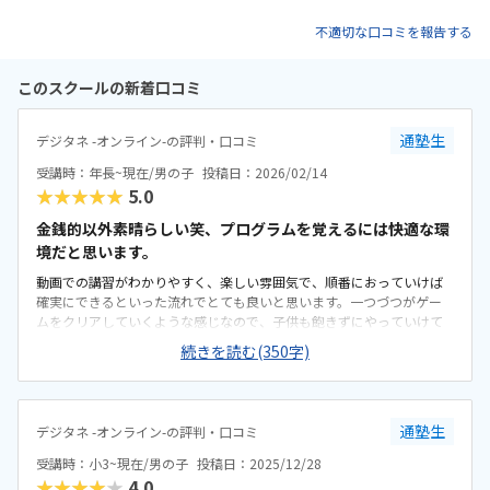
不適切な口コミを報告する
このスクールの新着口コミ
通塾生
デジタネ -オンライン-の評判・口コミ
受講時：年長~現在/男の子
投稿日：2026/02/14
★★★★★
5.0
金銭的以外素晴らしい笑、プログラムを覚えるには快適な環
境だと思います。
動画での講習がわかりやすく、楽しい雰囲気で、順番におっていけば
確実にできるといった流れでとても良いと思います。一つづつがゲー
ムをクリアしていくような感じなので、子供も飽きずにやっていけて
るようです。自室で寝転がり流したり、机でしたり、場所を選ばずに
続きを読む(350字)
パソコン1つでできるのが、機会損失なく良い点です。基本親が設定等
はしました子供には理解が難しいですが、ある程度バソコン知識があ
る大人なら問題ありません。やはり高いです、仕方ないことですが、
かなりやるぞ！とならないと加入はためらう金額です、もし、入って
通塾生
デジタネ -オンライン-の評判・口コミ
やらなかったら、、、となりますね。やはり、カリキュラムが無事ク
リアできたとき、できたー！と嬉しそうでした、次に進むのもすんな
受講時：小3~現在/男の子
投稿日：2025/12/28
りになるので良かったと思います。これは特にないです。金銭的以外は
★★★★★
4.0