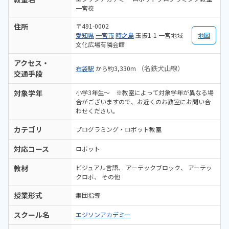
一宮校
住所
〒491-0002
愛知県
一宮市
時之島
玉振1-1 一宮地域
地図
文化広場有隣会館
アクセス・
（名鉄犬山線）
布袋駅
から約3,330m
交通手段
対象学年
小学3年生～ ※教室によって対象学年が異なる場
合がございますので、お近くのお教室にお問い合
わせください。
カテゴリ
プログラミング・ロボット教室
対応コース
ロボット
教材
ビジュアル言語
アーテックブロック
アーテッ
クロボ
その他
授業形式
集団指導
スクール名
エジソンアカデミー