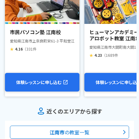
市民パソコン塾 江南校
ヒューマンアカデミー
アロボット教室 江南
愛知県江南市上奈良町栄61-3 平和堂江南店 2階
教室
愛知県江南市大間町南大間11-
★
4.16
（331件
★
4.23
（1689件
体験レッスンに申し込む
体験レッスンに申し込
近くのエリアから探す
江南市
の教室一覧