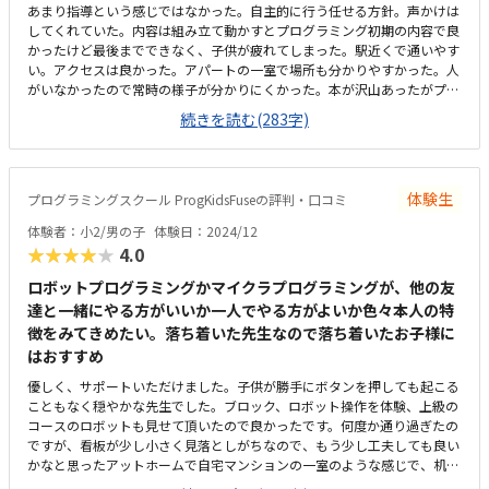
あまり指導という感じではなかった。自主的に行う任せる方針。声かけは
してくれていた。内容は組み立て動かすとプログラミング初期の内容で良
かったけど最後までできなく、子供が疲れてしまった。駅近くで通いやす
い。アクセスは良かった。アパートの一室で場所も分かりやすかった。人
がいなかったので常時の様子が分かりにくかった。本が沢山あったがプロ
グラミングとは関係ないものも多かった。プログラミング教室としては妥
続きを読む(283字)
当な回数料金だと思う。内容もパンフレットをみて理解しやすかった。実
際組み立て動かす内容は子供が楽しそうだった。すぐ正解を教えるのでは
なく試行錯誤していたので勉強になった。
体験生
プログラミングスクール ProgKidsFuseの評判・口コミ
体験者：小2/男の子
体験日：2024/12
★★★★★
4.0
ロボットプログラミングかマイクラプログラミングが、他の友
達と一緒にやる方がいいか一人でやる方がよいか色々本人の特
徴をみてきめたい。落ち着いた先生なので落ち着いたお子様に
はおすすめ
優しく、サポートいただけました。子供が勝手にボタンを押しても起こる
こともなく穏やかな先生でした。ブロック、ロボット操作を体験、上級の
コースのロボットも見せて頂いたので良かったです。何度か通り過ぎたの
ですが、看板が少し小さく見落としがちなので、もう少し工夫しても良い
かなと思ったアットホームで自宅マンションの一室のような感じで、机の
上にパソコンが置かれていてサンプルな感じ月2回で9000円は少し高いな