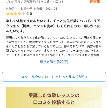
体験生
プログラミング教室デジミーの評判・口コミ
体験者：小3/男の子
体験日：2024/04
★★★★★
4.0
楽しく体験できたみたいです。ずっと先生が隣について、リア
クション（提案、ヒントや褒め）してくれるので、嬉しかった
みたいです。
説明してくれた方と子供の隣についてくれた方と２人いて、明るく優しそ
うな先生でした。教育版マイクラをつかって、独自に作られたミッション
をクリアしながら学習していくものでした。基本それだけで、内容が日本
語ブロックでミッションを一通りクリアしたら、つぎはPython、それを
クリアしたらJavaとすすんでいく感じでした。タイピングは特に重要視し
ておらず、もし、Pythonに進むにあたって、個人的に必要を感じたら入れ
続きを読む(529字)
るようでした。うちからは近いので個人的にら利便性がよいが、電車で通
う方は微妙な場所かなと思います。わかりやすくもない場所ですが、やや
こしい場所でもなく、駐車場はあるので車で通う方はよいと思います。外
スクール全体の口コミをもっと見る(278件)
見は古い感じですが、内装や椅子、机などの設備はおそらく新しく、キレ
イでシンプルです。お休みの振り替え対応可能な所と、通う回数によって
コースがあり、月謝が違い、選べる。月4回で通うと他のプログラミング
教室と同じか少し安い位でした。お休みの振り替え対応可能な所と欠席で
振り替えもできなかった時に、月謝の金額引いてくれる所が良心的で嬉し
いと思いました。若くて優しい女の先生が隣について、優しく声かけてく
れたり、褒めてくれたりが嬉しくて楽しかったみたいです。