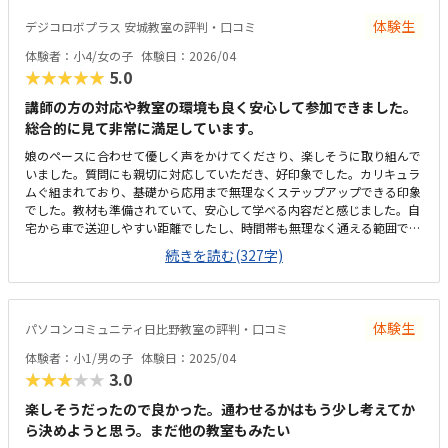
思いました。子供が楽しく通えるのが一番だと思いました。体験のあと家
体験生
デジコロボプラス 安城教室の評判・口コミ
を空けることが多く電話がつながりにくかったのですが、メールでフォロ
ーアップしてくださり安心感がありました。
体験者：小4/女の子
体験日：2026/04
★★★★★
5.0
講師の方の対応や教室の環境も良く安心して参加できました。
総合的に見て非常に満足しています。
娘のペースに合わせて優しく声をかけてくださり、楽しそうに取り組んで
いました。質問にも親切に対応していただき、好印象でした。カリキュラ
ムぐ組まれており、基礎から応用まで無理なくステップアップできる印象
でした。教材も準備されていて、安心して学べる内容だと感じました。自
宅から車で送迎しやすい距離でしたし、時間帯も無理なく通える範囲で、
安心して続けられそうです。教材がきちんと整備されており学習に集中で
続きを読む(327字)
きる環境だと感じました。教室全体の雰囲気も明るく初めてでも入りやす
かったです。ロボット教材や指導の質を踏まえると料金は適切だと思いま
す。。内容に見合った価格だと感じています。雰囲気がよく、子供が自然
と興味を持って取り組める空気づくりがされていると感じました。
体験生
パソコンコミュニティ日比野教室の評判・口コミ
体験者：小1/男の子
体験日：2025/04
★★★★★
3.0
楽しそうだったので良かった。通わせるかはもう少し考えてか
ら決めようと思う。まだ他の教室もみたい