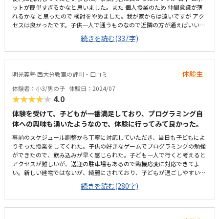
ットが簡単すぎるかなと思いました。また 個人授業のため 仲間意識が薄
れるかな と思ったので 検討をやめました。我が家からは遠いですが アク
セスは良かったです。子供一人で通うものなので近隣の方が通えばいいと
思います。思った以上に 綺麗な 設備 だったようで、先生も優しそうで 雰
続きを読む(337字)
囲気は とりあえず 良かったようです。ロボット教室としては妥当だと思
いました。しかも 他の教室にはない レンタル料金があるのはすごくいい
と思いました。スクラッチが好きなので コード自体は楽しかったようで
す 。ロボットはもう少し興味を持てるものがほしかったようです。
体験生
明光義塾 西大分教室の評判・口コミ
体験者：小3/男の子
体験日：2024/07
★★★★★
4.0
体験を受けて、子どもが一番満足しており、プログラミング自
体への興味も湧いたようなので、体験に行ってみて良かった。
事前のスケジュール調整から丁寧に対応していただき、当日も子どもによ
りそった授業をしてくれた。子供の好きなゲームでプログラミングの勉強
ができたので、飲み込みが早く感じられた。子ども一人で行くと考えると
アクセスが難しいが、送迎の駐車場もあるので臨機応変に対応できてよ
い。新しい建物ではないが、綺麗にされており、子どもが過ごしやすい教
室となっていたのでよかった。他の習い事と比較すると料金が高く、今後
続きを読む(280字)
ずっと続けていくと考えると他の教室との調整含め即決するのが難しく感
じた。子どもが楽しめる内容だったので、本人も満足しており意欲が湧い
ているようなので、とても良かった。