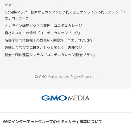
ジャー」
Googleマップ・検索からカンタンに予約できるオンライン予約システム「コ
エテコリザーブ」
オンライン講座ビジネス管理「コエテコカレッジ」
資格とスキルの情報「コエテコカレッジブログ」
高等学校向け情報Ⅰの教務AI・問題集「コエテコStudy」
趣味とまなびで毎日を、もっと楽しく「趣味なび」
協会・団体運営システム「コエテコカレッジ|協会プラン」
© GMO Media, Inc. All Rights Reserved.
GMOインターネットグループのセキュリティ事業について