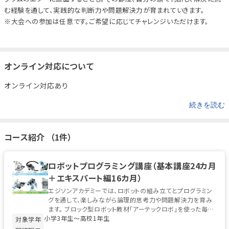
む経験を通して、実践的な判断力や問題解決力が育まれていきます。
※大会への参加は任意です。ご希望に応じてチャレンジいただけます。
オンライン対応について
オンライン対応あり
続きを読む
コース紹介 （1件）
ロボットプログラミング講座（基本講座24カ月
＋エキスパート編16カ月）
エジソンアカデミーでは、ロボットの組み立てとプログラミン
グを通して、楽しみながら論理的思考力や問題解決力を育み
ます。 ブロック型ロボット教材「アーテックロボ」を使った毎月
小学3年生〜高校1年生
の制作と、本格的な...
対象学年