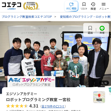
AIに相談
リスト
履歴
メニュー
プログラミング教室検索コエテコTOP
愛知県のプログラミング・ロボット教
共有
追加
1
/ 6
エジソンアカデミー
ロボットプログラミング教室 一宮校
★★★★★
4.31
（
全278件の口コミ
）
※ 上記の評価は、エジソンアカデミー全体の口コミ点数・件数です