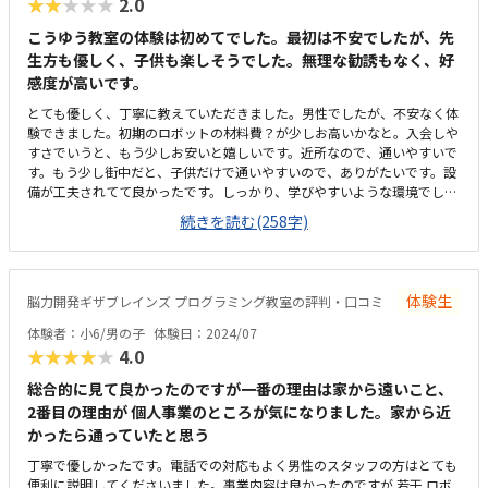
★★★★★
2.0
こうゆう教室の体験は初めてでした。最初は不安でしたが、先
生方も優しく、子供も楽しそうでした。無理な勧誘もなく、好
感度が高いです。
とても優しく、丁寧に教えていただきました。男性でしたが、不安なく体
験できました。初期のロボットの材料費？が少しお高いかなと。入会しや
すさでいうと、もう少しお安いと嬉しいです。近所なので、通いやすいで
す。もう少し街中だと、子供だけで通いやすいので、ありがたいです。設
備が工夫されてて良かったです。しっかり、学びやすいような環境でし
た。よかったです。教材費がちょっとお高いかな。月々の方は妥当な値段
続きを読む(258字)
かなと思います。必要な料金だと思います。先生が優しく、楽しく学べそ
うでした。子供は楽しかったーと嬉しそうに帰ってきました。
体験生
脳力開発ギザブレインズ プログラミング教室の評判・口コミ
体験者：小6/男の子
体験日：2024/07
★★★★★
4.0
総合的に見て良かったのですが一番の理由は家から遠いこと、
2番目の理由が 個人事業のところが気になりました。家から近
かったら通っていたと思う
丁寧で優しかったです。電話での対応もよく男性のスタッフの方はとても
便利に説明してくださいました。事業内容は良かったのですが 若干 ロボ