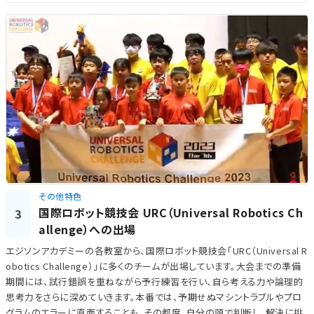
その他特色
国際ロボット競技会 URC（Universal Robotics Ch
3
allenge）への出場
エジソンアカデミーの各教室から、国際ロボット競技会「URC（Universal R
obotics Challenge）」に多くのチームが出場しています。大会までの準備
期間には、試行錯誤を重ねながら予行練習を行い、自ら考える力や論理的
思考力をさらに深めていきます。本番では、予期せぬマシントラブルやプロ
グラムのエラーに直面することも。その都度、自分の頭で判断し、解決に挑