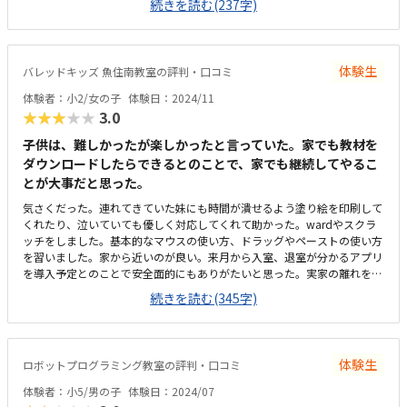
続きを読む(237字)
と感じたが、90分なので仕方ないかもとは思った。できれば毎週で12000
位
体験生
バレッドキッズ 魚住南教室の評判・口コミ
体験者：小2/女の子
体験日：2024/11
★★★★★
3.0
子供は、難しかったが楽しかったと言っていた。家でも教材を
ダウンロードしたらできるとのことで、家でも継続してやるこ
とが大事だと思った。
気さくだった。連れてきていた妹にも時間が潰せるよう塗り絵を印刷して
くれたり、泣いていても優しく対応してくれて助かった。wardやスクラ
ッチをしました。基本的なマウスの使い方、ドラッグやペーストの使い方
を習いました。家から近いのが良い。来月から入室、退室が分かるアプリ
を導入予定とのことで安全面的にもありがたいと思った。実家の離れを使
っているとのこと。５名まで入室可とのこと。ヘッドフォンがいくつかあ
続きを読む(345字)
り、集中できる環境もあった。週1回で約1万円。振替はLINEでの可能との
こと。費用は低学年を考慮してもやや高いと思った。低学年から、試験に
挑んだりしてモチベーションの持続が出来ると思った。この学年だからこ
の教材というよりは、その子に合わせて好きならどんどん進めることが出
体験生
ロボットプログラミング教室の評判・口コミ
来るのが良いと思った。
体験者：小5/男の子
体験日：2024/07