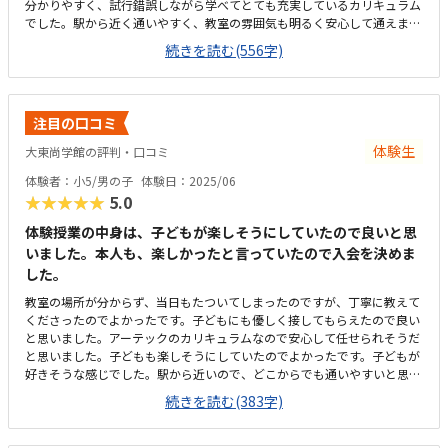
分かりやすく、試行錯誤しながら学べてとても充実しているカリキュラム
でした。駅から近く通いやすく、教室の雰囲気も明るく安心して通えまし
た。教室は明るく学びやすい雰囲気でしたが、共同のトイレが和式のみし
続きを読む(556字)
かなく、娘が和式トイレを使えないため設備面がもう少し配慮されている
と安心して通えると感じました。料金設定は内容に対して妥当で、負担も
特に感じませんでした。カリキュラムやサポート面を考えると納得できる
価格で、安心して続けられると感じました。教室は明るく安心でき、子ど
注目の口コミ
もが楽しそうに取り組む姿が親として嬉しかったです。特にロボットが動
いた瞬間の笑顔が印象的で、意欲的に学べる環境だと感じました。教室自
体験生
大東尚学館の評判・口コミ
体は学びやすい環境でしたが、ビルの共同トイレが和式のため子どもが和
体験者：小5/男の子
体験日：2025/06
式トイレを使用できない点が残念でした。また、設備面でももう少し子ど
★★★★★
5.0
も向けの配慮があるとより安心して通えると感じました。子どもが毎回楽
しそうに通っており、学ぶ意欲が自然と高まっているのを感じました。先
体験授業の中身は、子どもが楽しそうにしていたので良いと思
生もとても親切で、安心して任せられる環境だと思いました。
いました。本人も、楽しかったと言っていたので入会を決めま
した。
教室の場所が分からず、当日もたついてしまったのですが、丁寧に教えて
くださったのでよかったです。子どもにも優しく接してもらえたので良い
と思いました。アーテックのカリキュラムなので安心して任せられそうだ
と思いました。子どもも楽しそうにしていたのでよかったです。子どもが
好きそうな感じでした。駅から近いので、どこからでも通いやすいと思い
ました。うちは家が最寄り駅から近くなので、電車には乗らず直接通える
続きを読む(383字)
のが良いと思いました。雑居ビルの中にあるので、最初は場所がわかりに
くかったですが、教室の中はそれを感じさせない雰囲気で良いと思いまし
た。月謝は決して安くはないですが、将来の投資として頑張っていこうと