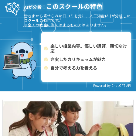
このスクールの特色
AIが分析！
皆さまから寄せられた口コミを元に、人工知能(AI)が分析した
スクールの特色です。
※全ての教室に当てはまるものではありません。
楽しい授業内容。優しい講師。親切な対
応
充実したカリキュラムが魅力
自分で考える力を養える
Powered by ChatGPT API