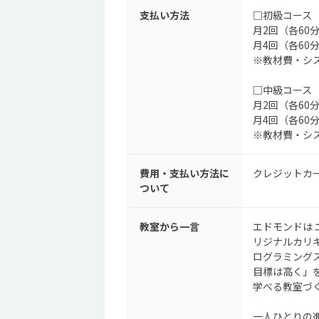
支払い方法
□初級コース
月2回（各60分
月4回（各60分
※教材費・シス
□中級コース
月2回（各60分
月4回（各60分
※教材費・シス
費用・支払い方法に
クレジットカ
ついて
教室から一言
エドモンドは 
リジナルカリ
ログラミング
目標は高く」
学べる教室づ
一人ひとりの