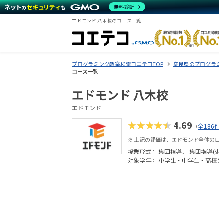
無料診断
エドモンド 八木校のコース一覧
プログラミング教室検索コエテコTOP
奈良県のプログラ
コース一覧
エドモンド 八木校
エドモンド
★★★★★
4.69
（
全186
※ 上記の評価は、エドモンド全体の
授業形式：
集団指導
集団指導(
対象学年： 小学生・中学生・高校