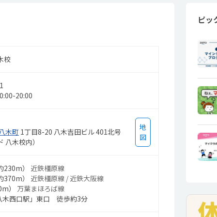
ピッ
木校
1
00-20:00
地
八木町
1丁目8-20 八木吉田ビル 401北号
図
ド 八木校内）
約230m）
近鉄橿原線
約370m）
近鉄橿原線 / 近鉄大阪線
0m）
万葉まほろば線
八木西口駅」東口 徒歩約3分