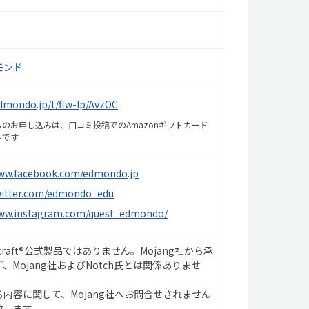
モンド
edmondo.jp/t/flw-lp/AvzOC
のお申し込みは、口コミ投稿でのAmazonギフトカード
外です
www.facebook.com/edmondo.jp
twitter.com/edmondo_edu
www.instagram.com/quest_edmondo/
craft®公式製品ではありません。Mojang社から承
、Mojang社およびNotch氏とは関係ありませ
内容に関して、Mojang社へお問合せされません
致します。