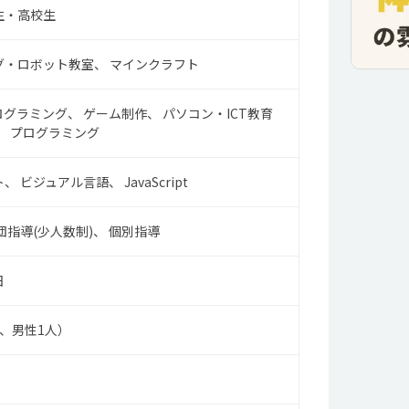
生・高校生
グ・ロボット教室
マインクラフト
ログラミング
ゲーム制作
パソコン・ICT教育
プログラミング
ト
ビジュアル言語
JavaScript
団指導(少人数制)
個別指導
日
人、男性1人）