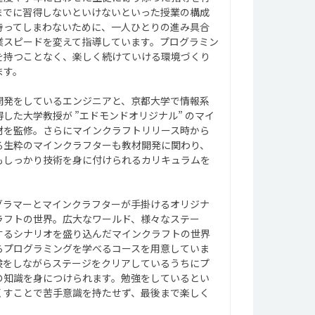
までに習得しないといけないといった授業の構成
持ってしまわないために、一人ひとりの進み具合
業スピードを変えて指導しています。プログラミン
を持つことなく、楽しく続けていける環境づくり
ます。
開発をしているエンジニアと、京都大学で情報系
した大学教授が ”エドモンドオリジナル” のマイ
材を監修。さらにマインクラフトリリース時から
る生粋のマインクラフターも教材開発に関わり、
もしっかり技術を身に付けられるカリキュラムを
。
グラマーとマインクラフターが手掛けるオリジナ
ラフトの世界。広大なワールド、様々なステー
するシナリオを盛り込んだマインクラフトの世界
らプログラミングを学べるコースを用意していま
険をしながらステージをクリアしているうちにプ
の知識を身につけられます。勉強をしているとい
くすことで苦手意識を持たせず、最後まで楽しく