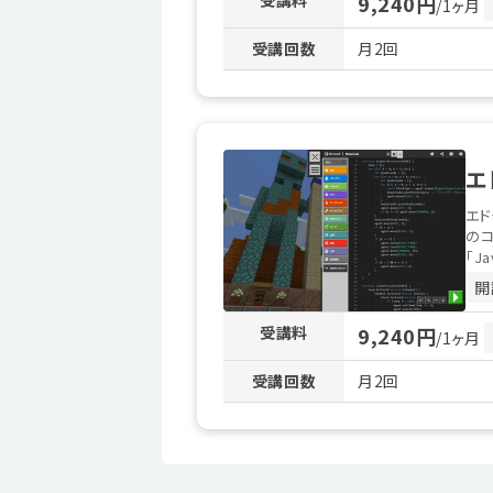
受講料
9,240円
/1ヶ月
受講回数
月2回
エ
エ
のコ
「Ja
開
受講料
9,240円
/1ヶ月
受講回数
月2回