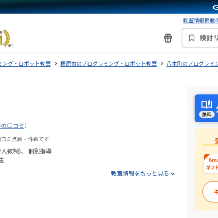
教室情報掲載の
検討
ミング・ロボット教室
橿原市のプログラミング・ロボット教室
八木町のプログラミ
無料
件の口コミ
）
口コミ点数・件数です
少人数制)
個別指導
生
Am
ギフ
教室情報をもっと見る