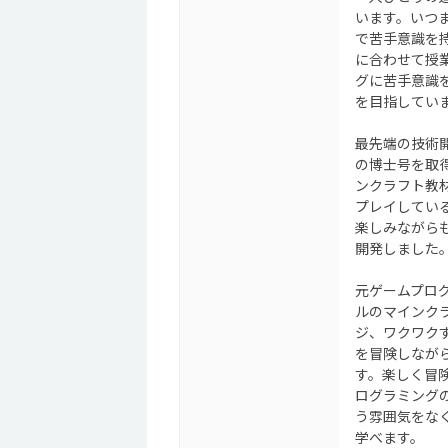
います。いつ
で苦手意識を
に合わせて授
グに苦手意識
を目指してい
最先端の技術
の博士号を取得
ンクラフト教
プレイしてい
楽しみながら
開発しました
元ゲームプロ
ルのマインク
ジ、ワクワク
を冒険しなが
す。楽しく冒
ログラミング
う雰囲気をな
学べます。