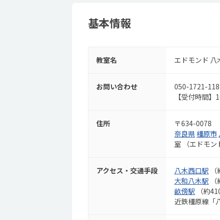
基本情報
教室名
エドモンド 八
お問い合わせ
050-1721-118
【受付時間】10:
住所
〒634-0078
奈良県
橿原市
室 （エドモン
アクセス・交通手段
八木西口駅
（
大和八木駅
（
畝傍駅
（約41
近鉄橿原線「