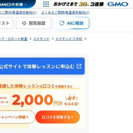
ご案内(教室運営者向け)
よくあるご質問(教室運営者向け)
リスト
閲覧履歴
AIに相談
ング・ロボット教室
エドモンド
エドモンド 八木校
公式サイトで体験レッスンに申込む
受講した体験レッスン
口コミ
の
を投稿すると
2,000
必ず
azon
トカード
円分
もらえる！
キャンペーン詳細
口コミを投稿する