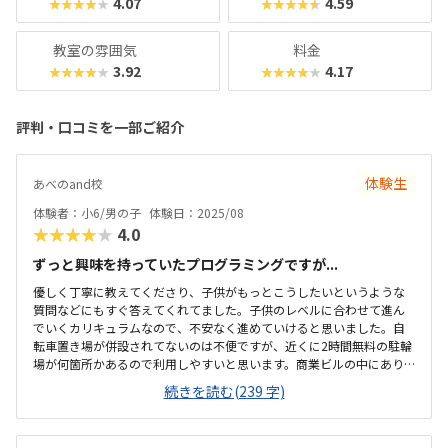
4.07
4.59
★★★★★
★★★★★
教室の雰囲気
料金
3.92
4.17
★★★★★
★★★★★
評判・口コミを一部ご紹介
体験生
あべのand校
体験者：小6/男の子
体験日：2025/08
★★★★★
4.0
ずっと興味を持っていたプログラミングですが...
優しく丁寧に教えてくださり、子供がもっとこうしたいというような
質問などにもすぐ答えてくれてました。子供のレベルに合わせて進ん
でいくカリキュラムなので、不安なく進めていけると思いました。自
転車置き場が併設されてないのは不便ですが、近くに2時間無料の駐輪
場が何箇所かあるので利用しやすいと思います。商業ビルの中にあり
明るく綺麗で、一人でコツコツプログラミングを進めて行ける環境か
続きを読む(239 字)
とおもいました。他のプログラミング教室に比べると、格段に安くて
通いやすい価格設定になっていると思います。