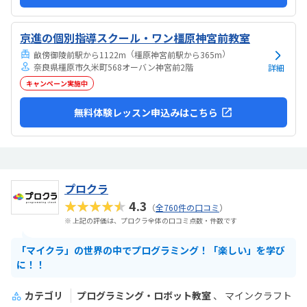
京進の個別指導スクール・ワン橿原神宮前教室
（
）
畝傍御陵前駅から1122m
橿原神宮前駅から365m
奈良県橿原市久米町568オーバン神宮前2階
詳細
キャンペーン実施中
無料体験レッスン申込みはこちら
プロクラ
★★★★★
4.3
（
全760件の口コミ
）
※ 上記の評価は、プロクラ全体の口コミ点数・件数です
「マイクラ」の世界の中でプログラミング！「楽しい」を学び
に！！
カテゴリ
プログラミング・ロボット教室
マインクラフト