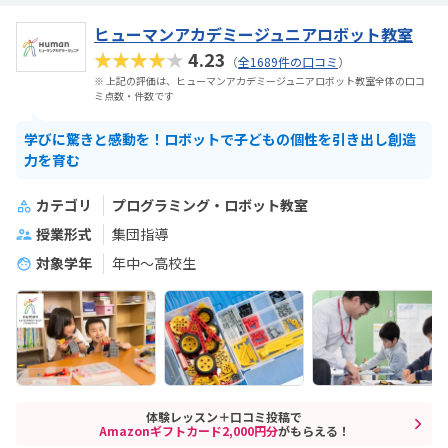
ヒューマンアカデミージュニアロボット教室
★★★★★
4.23
（
全1689件の口コミ
）
※ 上記の評価は、ヒューマンアカデミージュニアロボット教室全体の口コ
ミ点数・件数です
学びに驚きと感動を！ロボットで子どもの個性を引き出し創造
力を育む
カテゴリ
プログラミング・ロボット教室
授業形式
集団指導
対象学年
年中～高校生
体験レッスン＋口コミ投稿で
Amazonギフトカード2,000円分
がもらえる！