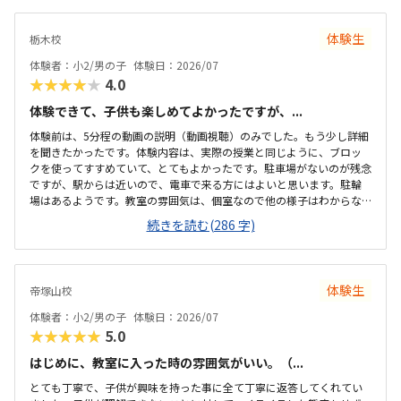
体験生
栃木校
体験者：小2/男の子
体験日：2026/07
★★★★★
4.0
体験できて、子供も楽しめてよかったですが、...
体験前は、5分程の動画の説明（動画視聴）のみでした。もう少し詳細
を聞きたかったです。体験内容は、実際の授業と同じように、ブロッ
クを使ってすすめていて、とてもよかったです。駐車場がないのが残念
ですが、駅からは近いので、電車で来る方にはよいと思います。駐輪
場はあるようです。教室の雰囲気は、個室なので他の様子はわからな
いです。いくつか部屋があるようでしたが、特に説明を受けていない
続きを読む(286 字)
です。料金の説明はなく、資料を見たのですが、個別指導なので高く
ても仕方ないのかなと思いました。個別指導なので、子供に合わせて
対応してもらえます。80分は長いかと思いましたが、ちょうどよかっ
たです。
体験生
帝塚山校
体験者：小2/男の子
体験日：2026/07
★★★★★
5.0
はじめに、教室に入った時の雰囲気がいい。（...
とても丁寧で、子供が興味を持った事に全て丁寧に返答してくれてい