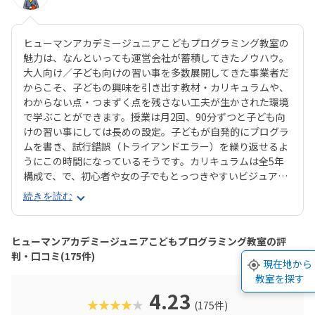
ヒューマンアカデミージュニアこどもプログラミング教室の
魅力は、なんといっても運営会社が蓄積してきたノウハウ。
大人向け／子ども向けの習い事を多数展開してきた事業者だ
からこそ、子どもの興味を引き出す教材・カリキュラムや、
わからない点・つまずく点を残さない工夫が生かされた環境
で学ぶことができます。授業は月2回、90分ずつと子ども向
けの習い事にしては長めの設定。子どもが自発的にプログラ
ムを書き、試行錯誤（トライアンドエラー）を繰り返せるよ
うにこの時間になっているそうです。カリキュラムは全5年
構成で、で、初心者や女の子でもとっつきやすいビジュアル
プログラミングツール「Scratch（スクラッチ）」から初め
続きを読む
て、エンジニアが実際に使用するプログラミング言語「Java
Script」までステップアップすることができます。ベーシッ
クコースではマウス操作など、パソコンの操作自体から学べ
ヒューマンアカデミージュニアこどもプログラミング教室の評
るので、自宅でまったくパソコンをさわったことのないお子
判・口コミ(175件)
現在地から
さんでも戸惑うことなく授業に入っていけるでしょう。大学
教室を探す
入試やオフィスワークなど、「将来のことを考えて習わせて
おきたい」方におすすめのスクールといえます。また、いず
4.23
★★★★★
(175件)
れもヒューマンオリジナルの教材で学べるので、高クオリテ