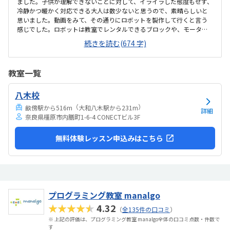
ました。子供が理解できないことに対して、イライラした態度もせず、
冷静かつ暖かく対応できる大人は数少ないと思うので、素晴らしいと
思いました。動画をみて、その通りにロボットを製作して行くと言う
感じでした。ロボットは教室でレンタルできるブロックや、モーター
などです。タブレットの操作も子供自身ができるので、機械に強くな
続きを読む(674 字)
るなという印象でした。家から自転車ですぐのところにあります。駐
輪スペースもあり、場所も道路面に接しているので、すぐに見つけら
れ、わかりやすいです。シンプルで無駄のない部屋でした。白を基調
教室一覧
としているので、気が散らず、集中しやすいと思います。個人授業なの
で、割高かなと思いました。生徒2.3人でも大丈夫な感じはします。あ
八木校
と、動画を見ながら制作するので、簡単なうちは家でもできる内容か
なと思います。あまり得意な事がなく、自分に...
（
）
畝傍駅から516m
大和八木駅から231m
詳細
奈良県橿原市内膳町1-6-4 CONECTビル3F
無料体験レッスン申込みはこちら
プログラミング教室 manalgo
★★★★★
4.32
（
全135件の口コミ
）
※ 上記の評価は、プログラミング教室 manalgo全体の口コミ点数・件数で
す