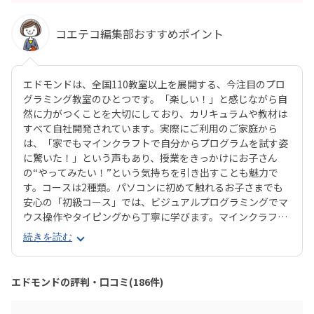
コエテコ編集部おすすめポイント
エドモンドは、全国110教室以上を展開する、今注目のプロ
グラミング教室のひとつです。「楽しい！」と感じながら自
然に力がつくことを大切にしており、カリキュラムや教材は
すべて自社開発されています。実際にご利用のご家庭から
は、「家でもマインクラフトで自分からプログラムを試す姿
に驚いた！」という声もあり、授業をきっかけにお子さん
の“やってみたい！”という気持ちを引き出すことも魅力で
す。コースは2種類。パソコンに初めて触れるお子さまでも
安心の「初級コース」では、ビジュアルプログラミングでマ
ウス操作やタイピングから丁寧に学びます。マインクラフト
の世界でキャラクター「エージェント」に命令を出しなが
続きを読む
ら、プログラミングを体験的に習得できます。より本格的に
学びたい方向けの「中級コース」では、プログラミング言語
「JavaScript」を使ったテキストプログラミングに挑戦。ゲ
エドモンドの評判・口コミ(186件)
ーム感覚でステージをクリアしていく中で、関数や条件分岐
などの実践的なプログラミングスキルが自然と身につきま