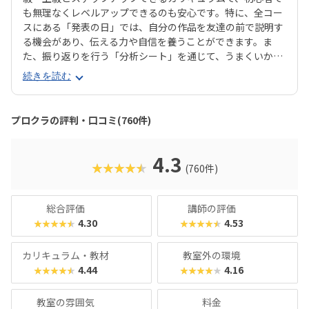
も無理なくレベルアップできるのも安心です。特に、全コー
スにある「発表の日」では、自分の作品を友達の前で説明す
る機会があり、伝える力や自信を養うことができます。ま
た、振り返りを行う「分析シート」を通じて、うまくいかな
かった点をどう改善するかを考える習慣が身に付くのも特徴
続きを読む
です。さらに、講師は子どもたちの答えを引き出すコーチン
グ型指導を採用。自分で考え、解決する力を育みます。全国
600以上の教室で展開され、初めてでも安心して参加できる
プロクラの評判・口コミ(760件)
無料体験も実施中。遊びながら未来につながる力を育てられ
る、今注目のプログラミング教室です。
4.3
★★★★★
(760件)
総合評価
講師の評価
4.30
4.53
★★★★★
★★★★★
カリキュラム・教材
教室外の環境
4.44
4.16
★★★★★
★★★★★
教室の雰囲気
料金