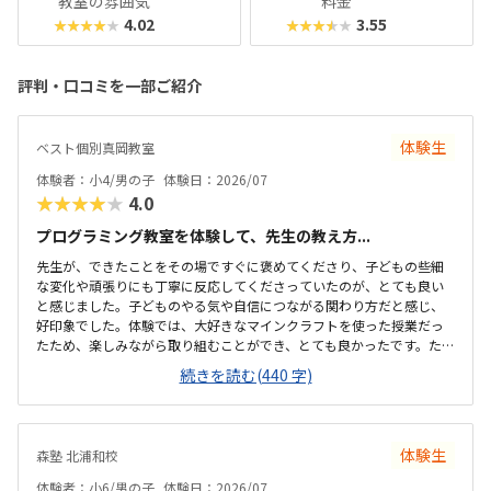
教室の雰囲気
料金
4.02
3.55
★★★★★
★★★★★
評判・口コミを一部ご紹介
体験生
ベスト個別真岡教室
体験者：小4/男の子
体験日：2026/07
★★★★★
4.0
プログラミング教室を体験して、先生の教え方...
先生が、できたことをその場ですぐに褒めてくださり、子どもの些細
な変化や頑張りにも丁寧に反応してくださっていたのが、とても良い
と感じました。子どものやる気や自信につながる関わり方だと感じ、
好印象でした。体験では、大好きなマインクラフトを使った授業だっ
たため、楽しみながら取り組むことができ、とても良かったです。た
だ、今後もずっとマインクラフトを使った内容ではないと伺ったの
続きを読む(440 字)
で、その後も興味を持って取り組めるかどうかは少し気になる点でし
た。教室は自宅から15分ほどの距離にあり、通いやすいと感じまし
た。また、駐車場もあるため、送り迎えもしやすく、安心して通わせ
られる環境だと思いました。教室は一人ひとりの席が完全に仕切られ
体験生
森塾 北浦和校
ているわけではありませんが、壁などで視線が分散しにくい工夫がさ
れており、集中しやすい雰囲気だと感じました。月4回（1回50分）で
体験者：小6/男の子
体験日：2026/07