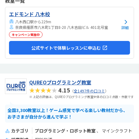
教室一覧
コンがないけれど、アルファベットを覚えたりタイピングができるよ
うになっているので良かったと思っています。特にありません。
エドモンド 八木校
八木西口駅から229m
奈良県橿原市八木町1丁目8-20 八木吉田ビル 401北号室
詳細
キャンペーン実施中
公式サイトで体験レッスンに申込む
QUREOプログラミング教室
★★★★★
4.15
（
全1497件の口コミ
）
※ 上記の評価は、QUREOプログラミング教室全体の口コミ点数・件数です
全国3,300教室以上！ゲーム感覚で学べる楽しい教材だから、
お子さまが自分から進んで学ぶ！
カテゴリ
プログラミング・ロボット教室
マインクラフト