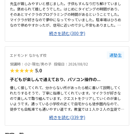
先生が親しみやすいと感じました。子供もすんなり打ち解けていまし
た。褒められて嬉しそうでした。はじめにタイピングの時間があり、
そのあとマイクラのプログラミングの時間があるということでした。
マイクラが好きなので夢中になってやっていました。駐車場はひろめ
なので停めやすかったが、信号に近いので少し不安もありました。清
潔感がありました。冷房も効いていて過ごしやすいと感じました。机
続きを読む(300 字)
や椅子も使いやすそうでした。月のうち2回で、自由に日程を決められ
るのは嬉しいと感じました。1回にかかる費用が安くはないので考えて
しまいます。マイクラが好きなので夢中になってやっていたので嬉し
かったです。褒められて嬉しそうでした。
通塾生
エドモンド なかもず校
受講時：小2~現在/男の子
投稿日：2026/08/02
★★★★★
5.0
子どもが楽しんで通えており、パソコン操作の...
優しく接してくれて、分からない所があったら紙に書いて説明してく
れたりするそうで、丁寧に指導してくれています。マイクラが好きな
ので楽しんで取り組んでいます。クエストをクリアしていくのが楽し
いようです。通っている小学校の近くで自宅からも徒歩圏内なので、
徒歩でも自転車でも通いやすい道です。教室では１人か２人の生徒で
マイペースに取り組めているようです。特に気になることはありませ
続きを読む(339 字)
ん。もっと安い方が嬉しいですが、プログラミング教室の月謝として
は一般的な料金だと思います。クエストをクリアしていくのが進んで
る事を実感できて嬉しいし楽しいと子どもが言っています。家にパソ