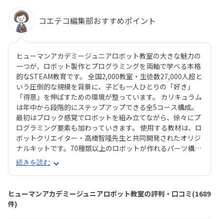
コエテコ編集部おすすめポイント
ヒューマンアカデミージュニアロボット教室の大きな魅力の
一つが、ロボット製作とプログラミングを両軸で学べる本格
的なSTEAM教育です。 全国2,000教室・生徒数27,000人超と
いう圧倒的な規模を背景に、子ども一人ひとりの「好き」
「得意」を伸ばすための環境が整っています。 カリキュラム
は年中から段階的にステップアップできる全5コース構成。
最初はブロック感覚でロボットを組み立てながら、徐々にプ
ログラミング要素も加わっていきます。 使用する教材は、ロ
ボットクリエイター・高橋智隆先生と共同開発されたオリジ
ナルキットです。70種類以上のロボットが作れるパーツ構成
で、飽きずに続けやすい点も特徴です。 月2回の90分授業で
続きを読む
は、ロボットを完成させる「基本製作」と、オリジナル改造
に挑戦する「応用実践」を繰り返す設計。子どもたちは毎
回、新しい達成感と成長を実感できる仕組みになっていま
ヒューマンアカデミージュニアロボット教室の評判・口コミ(1689
す。 自ら考え、試行錯誤しながらロボットを動かす経験は、
件)
創造力や論理的思考力を育むだけでなく、学ぶ楽しさそのも