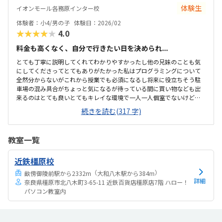
体験生
イオンモール各務原インター校
体験者：小4/男の子
体験日：2026/02
★★★★★
4.0
料金も高くなく、自分で行きたい日を決められ...
とても丁寧に説明してくれてわかりやすかったし他の兄妹のことも気
にしてくださってとてもありがたかった私はプログラミングについて
全然分からないがこれから授業でも必須になるし将来に役立ちそう駐
車場の混み具合がちょっと気になるが待っている間に買い物なども出
来るのはとても良いとてもキレイな環境で一人一人個室でないけどパ
ーテーションがあるのも安心だしヘッドホンなども衛生的であった他
続きを読む(317 字)
のプログラミングと比べて同じくらいのねだんであったが子どもなの
で急な病気などがキャンセルになってしまうのはなかなか辛いところ
がある子どもは体験終わった後にめっちゃ楽しかった！とニコニコし
教室一覧
ていました！学校でも学校のクラブでもスクラッチやっているので抵
抗もなかった！
近鉄橿原校
（
）
畝傍御陵前駅から2332m
大和八木駅から384m
詳細
奈良県橿原市北八木町3-65-11 近鉄百貨店橿原店7階 ハロー！
パソコン教室内