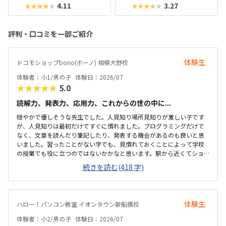
4.11
3.27
★★★★★
★★★★★
評判・口コミを一部ご紹介
体験生
ドコモショップbono(ボーノ) 相模大野校
体験者：小1/男の子
体験日：2026/07
★★★★★
5.0
読解力、発表力、応用力、これからの世の中に...
穏やかで優しそうな先生でした。人見知り場所見知りが激しい子です
が、人見知りは最初だけですぐに慣れました。プログラミングだけで
なく、文章を読んだり筆記したり、発表する機会があるのも良いと思
いました。習ったことがない字でも、見慣れておくことによって学校
の授業でも役に立つのではないかかなと思います。駅から近くてショ
ッピングモールの中にあるので便利です。車で来ても授業分の駐車券
続きを読む(418 字)
は付けてくれるそうです。ドコモショップ内なので音が気になるかと
思いましたが、扉を閉めればそんなに気になりませんでした。一面ガ
ラスなので程よい解放感で授業の様子が見れます。プログラミング教
室としてはこれくらいかな、という印象です。教材はマイクラなので
体験生
ハロー！パソコン教室 イオンタウン新船橋校
プライベートでも使えるからいいかな、と思ってます。学校で使って
いるパソコンはタッチパネルタイプなので、キーボードは打てるかな
体験者：小2/男の子
体験日：2026/07
と心配でしたが、すぐに慣れました。コマンド１つでた...