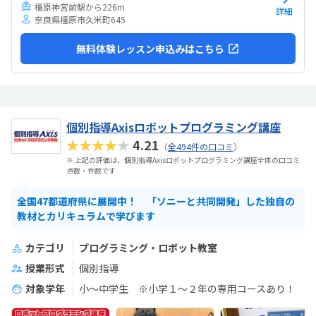
橿原神宮前駅から226m
詳細
奈良県橿原市久米町645
無料体験レッスン申込みはこちら
個別指導Axisロボットプログラミング講座
★★★★★
4.21
（
全494件の口コミ
）
※ 上記の評価は、個別指導Axisロボットプログラミング講座全体の口コミ
点数・件数です
全国47都道府県に展開中！ 「ソニーと共同開発」した独自の
教材とカリキュラムで学びます
カテゴリ
プログラミング・ロボット教室
授業形式
個別指導
対象学年
小～中学生 ※小学１～２年の専用コースあり！