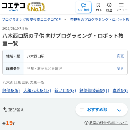
AIに相談
リスト
履歴
メニュー
プログラミング教室検索コエテコTOP
奈良県のプログラミング・ロボット教
2026/08/10(月) 版
八木西口駅の子供 向けプログラミング・ロボット教
室一覧
地域・駅
八木西口駅
変更
詳細条件
学年・教材などを選択
変更
八木西口駅 周辺の駅一覧
畝傍駅(6)
大和八木駅(13)
新ノ口駅(3)
畝傍御陵前駅(1)
真菅駅(2)
並び替え
19
教室の料金相場について
全
件