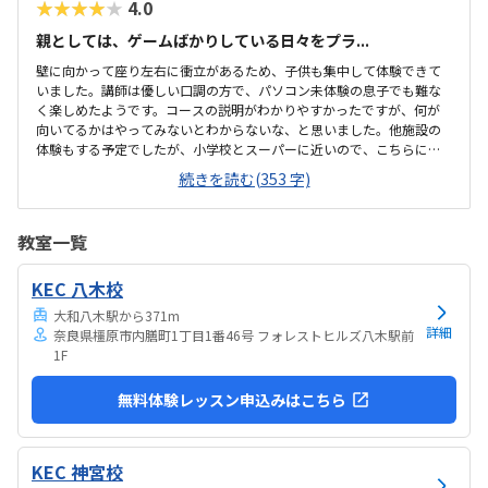
★★★★★
4.0
親としては、ゲームばかりしている日々をプラ...
壁に向かって座り左右に衝立があるため、子供も集中して体験できて
いました。講師は優しい口調の方で、パソコン未体験の息子でも難な
く楽しめたようです。コースの説明がわかりやすかったですが、何が
向いてるかはやってみないとわからないな、と思いました。他施設の
体験もする予定でしたが、小学校とスーパーに近いので、こちらに決
めました。息子はゲーミングチェアに初めて座れて嬉しかったようで
続きを読む(353 字)
す。開放的というよりは、落ち着いて楽しめるところが、息子には合
っていそうです。少し高いなという印象ですが、自宅のパソコンから
も利用できるとの事なので、やる気次第では納得できそうだなと思い
教室一覧
ました。日頃はSwitchで、マイクラやぽこあポケモンで建築を楽しん
でいます。担当の方と相談して今回のコースが向いてるんじゃないか
KEC 八木校
と勧められました。
大和八木駅から371m
詳細
奈良県橿原市内膳町1丁目1番46号 フォレストヒルズ八木駅前
1F
無料体験レッスン申込みはこちら
KEC 神宮校