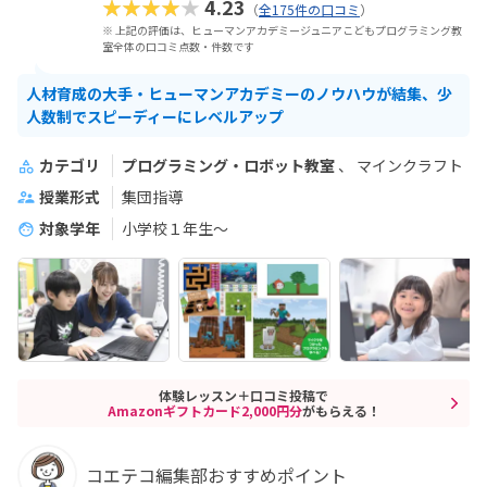
★★★★★
4.23
（
全175件の口コミ
）
※ 上記の評価は、ヒューマンアカデミージュニアこどもプログラミング教
室全体の口コミ点数・件数です
人材育成の大手・ヒューマンアカデミーのノウハウが結集、少
人数制でスピーディーにレベルアップ
カテゴリ
プログラミング・ロボット教室
マインクラフト
授業形式
集団指導
対象学年
小学校１年生〜
体験レッスン＋口コミ投稿で
Amazonギフトカード2,000円分
がもらえる！
コエテコ編集部おすすめポイント