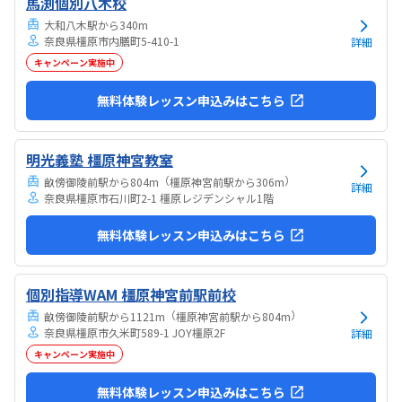
馬渕個別八木校
大和八木駅から340m
奈良県橿原市内膳町5-410-1
詳細
キャンペーン実施中
無料体験レッスン申込みはこちら
明光義塾 橿原神宮教室
（
）
畝傍御陵前駅から804m
橿原神宮前駅から306m
詳細
奈良県橿原市石川町2-1 橿原レジデンシャル1階
無料体験レッスン申込みはこちら
個別指導WAM 橿原神宮前駅前校
（
）
畝傍御陵前駅から1121m
橿原神宮前駅から804m
奈良県橿原市久米町589-1 JOY橿原2F
詳細
キャンペーン実施中
無料体験レッスン申込みはこちら