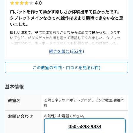
★★★★★
4.0
ロボットを作って動かす楽しさが体験出来て良かったです。
タブレットメインなのでPC操作はあまり期待できないなと思
いました。
優しい印象で、子供主体で考えさせながら進めてて良かった。つまず
いてもどこがダメだったか順を追って確認してくれました。タブレッ
ト操作なので、キーボードできなくても問題なかったのは良かった。
図面も1つずつありわかりやすかった。駅近くになるので、JRや西鉄で
続きを読む(353字)
の通学の方はいいと思いますが、車通学の方ですと、大通りで駐車場
がないのが気になる。一時駐車もしづらそうでした。塾内なので、個
別指導室なのか少し狭く感じたが、3〜4人くらいなら問題ないのかな
この教室の評判・口コミを見る(2件)
と思いました。受講利用は妥当かと思いますが、システム使用料やレ
ンタル料が教材費ない代わり発生する。2年くらい通学するなら教材購
入した方が安いのかも。体験はマンツーマンだったので、子供のペー
基本情報
スに合わせて進めてもらいよかって。スタッフの方や講師の方の印象
も良かったです。
教室名
１対１ネッツ ロボットプログラミング教室 香椎本
校
お問い合わせ
お気軽にお電話ください。
050-5893-9834