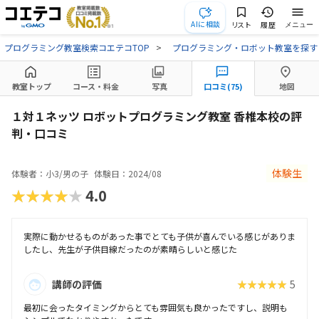
AIに相談
リスト
履歴
メニュー
プログラミング教室検索コエテコTOP
プログラミング・ロボット教室を探す
教室トップ
コース・料金
写真
口コミ(75)
地図
１対１ネッツ ロボットプログラミング教室 香椎本校の評
判・口コミ
体験生
体験者：小3/男の子
体験日：2024/08
★★★★★
4.0
実際に動かせるものがあった事でとても子供が喜んでいる感じがありま
したし、先生が子供目線だったのが素晴らしいと感じた
講師の評価
★★★★★
5
最初に会ったタイミングからとても雰囲気も良かったですし、説明も