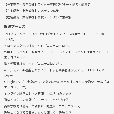
【在宅勤務・業務委託】ライター募集(ライター・記者・編集者)
【在宅勤務・業務委託】カメラマン募集
【在宅勤務・業務委託】事務・カンタン作業募集
関連サービス
プログラミング・生成AI・WEBデザインスクール検索サイト「コエテコキャ
ンパス」
ドローンスクール検索サイト「コエテコドローン」
転職エージェント・転職サイト・フリーランスエージェント検索サイト「コ
エテコキャリア」
塾・学習塾検索サイト「コエテコ塾さがし」
AIで、スクール運営をアップデートする業務管理システム「コエテコマネー
ジャー」
Googleマップ・検索からカンタンに予約できるオンライン予約システム「コ
エテコリザーブ」
オンライン講座ビジネス管理「コエテコカレッジ」
資格とスキルの情報「コエテコカレッジブログ」
高等学校向け情報Ⅰの教務AI・問題集「コエテコStudy」
趣味とまなびで毎日を、もっと楽しく「趣味なび」