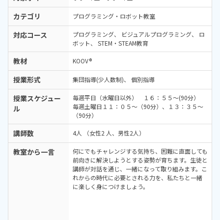
カテゴリ
プログラミング・ロボット教室
対応コース
プログラミング
ビジュアルプログラミング
ロ
ボット
STEM・STEAM教育
教材
KOOV®
授業形式
集団指導(少人数制)
個別指導
授業スケジュー
毎週平日（水曜日以外） １６：５５～(90分）
毎週土曜日１１：０５～（90分）、１３：３５～
ル
（90分）
講師数
4人 （女性2 人、男性2人）
教室から一言
何にでもチャレンジする気持ち、困難に直面しても
前向きに解決しようとする姿勢が育ちます。生徒と
講師が対話を通じ、一緒になって取り組みます。こ
れからの時代に必要とされる力を、私たちと一緒
に楽しく身につけましょう。