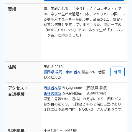
実績
毎月実施される「じゆうせいさくコンテスト」で
は、ネッツ生が大活躍！日本、アメリカ、中国にい
る数千人のユーザーが競う中、金賞が1回、銀賞・
銅賞は何度も受賞しています！また、年に一度の
「KOOVチャレンジ」では、ネッツ生が「チームワ
ーク賞」に輝きました！
住所
〒813-0013
福岡県
福岡市東区
香椎
駅前2-9-1 香椎
地図
TARIビル2F
アクセス・
（西鉄貝塚線）
西鉄香椎駅
から約380m
（西鉄貝塚線）
香椎宮前駅
から約480m
交通手段
国道３号線沿い、香椎川のそばにあり、西鉄バス
停が目の前です。５階建ビルの２階に当塾はあり、
１階には下着専門店「MARUKO」さんがあります。
対象学年
小学1年生～小学6年生