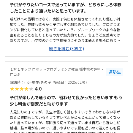
子供がやりたいコースで迷っていますが、どちらにしろ体験
したことにより通いたいと思っています。
親だけへの説明ではなく、実際子供にも体験させてくれたり優しい対
応でした。物腰も柔らかく子供もすぐ馴染めていました。プログラミ
ングに特化していると思っていたところ、グループワークのような教
室もあることを知りそちらの方が魅力的でした。ちょうど交差点では
ありますが、小学校の近くで学校帰りにそのまま通える場所にありま
す。広すぎず狭すぎず、少人数なら良いかなと思いました。きっちり整
続きを読む(309字)
理されているという雰囲気ではありませんでしたがそれはそれで良い
ところかなと。毎月の教材料を念頭にいれていなかったのでざっくり
調べていた金額より高くなりますが仕方ないかなと。ひとりでも通え
る立地と先生の雰囲気も良く楽しみながら学べると感じました。
１対１ネッツ ロボットプログラミング教室 橋本校の評判・
通塾生
口コミ
受講時：小5~現在/男の子
投稿日：2025/02/07
★★★★★
4.0
子供が楽しんで通うので、習わせて良かったと思います もう
少し料金が割安だと助かります
人見知りの子ですが、先生は優しく話しやすいそうでわからない事が
あると質問もしているそうですレベルがどんどん上がって難しくなっ
たと言っていますが、毎回張り切って通っています自宅から近いし駐
輪場、駐車場が広いので、通いやすいです駅も近いので遠方からも便