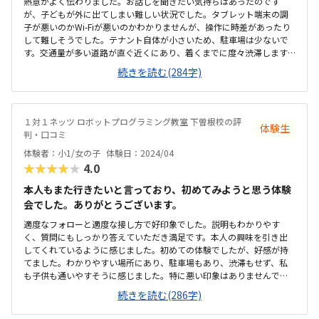
熱意がよく伝わりました。お話しを聞きたい気持ちはあったのです
が、子どもが外に出てしまい難しい状況でした。タブレット端末の調
子が悪いのかWi-Fiが悪いのかわかりませんが、操作に時差があったり
して難しそうでした。テナント自体が小さいため、駐車場は少ないで
す。交通量が多い道路が直ぐ近くにあり、着くまでに度々渋滞します。
少し暑かったです。テナントが小さいせいか、机と机の間隔も狭く感
続きを読む(284字)
じました。体験の時は誰もいませんでしたが、人が多いと集中し辛い
と思います。カリキュラムに対する金額としては妥当です。しかし環境
面を考えるともう少し安くないと、検討の余地はないかもしれませ
ん。
１対１ネッツ ロボットプログラミング教室 下曽根校の評
体験生
判・口コミ
体験者：小1/女の子
体験日：2024/04
★★★★★
4.0
本人もまた行きたいと言っており、初めてみようと思う体験
会でした。ありがとうございます。
適度なフォローと適度な接し方で好印象でした。説明もわかりやす
く、質問にもしっかり答えていただき満足です。本人の興味を引き出
してくれているように感じました。初めての体験でしたが、好感が持
てました。わかりやすい場所にあり、駐車場もあり、渋滞もせず、私
も子供も通いやすそうに感じました。特に悪い印象はありませんでし
た。机や椅子も整頓されており、静かな雰囲気で勉強する環境に適し
続きを読む(286字)
ていました。他の教室の値段設定がわかりませんが、特に高額な印象
はなく、欠席なども臨機応変に対応してくれそうでよかったです。初