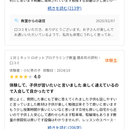
利だと思います綺麗に清掃されています勉強する部屋は少し狭いかな
と思います室温などは問題ないです他の所も検索しましたが、ここは
続きを読む(213字)
割高かなと思いますでも子供が張り切って行くので続けます
教室からの返信
2025/02/07
口コミをいただき、ありがとうございます。お子さんが楽しんで
お通いいただいているようで、私共も非常にうれしく思ってお...
１対１ネッツ ロボットプログラミング教室 橋本校の評判・
体験生
口コミ
体験者：小5/男の子
体験日：2024/10
★★★★★
4.0
体験して、子供が習いたいと言いました 楽しく通えているの
で入会して良かったです
感じよく、質問した事にも丁寧に答えてくれました子供も話しやすい
と言っていました教材は子供が楽しく勉強出来そうで良いと思います
もう少し授業時間が長いといいなと思います立地も良いし自宅から近
いので子供１人安心して通わせられます駐車場、駐輪場もあります教
室の雰囲気は良いです設備はわかりませんが、レッスンのスペースが
少し狭いなと思いましたレッスン内容は良いけど一回1時間の月３回で
続きを読む(206字)