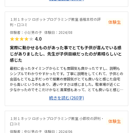
この料金は他と比べても高いなと思います
１対１ネッツ ロボットプログラミング教室 香椎本校の評
体験生
判・口コミ
体験者：小3/男の子
体験日：2024/08
★★★★★
4.0
実際に動かせるものがあった事でとても子供が喜んでいる感
じがありましたし、先生が子供目線だったのが素晴らしいと
感じた
最初に会ったタイミングからとても雰囲気も良かったですし、説明も
シンプルでわかりやすかったです。丁寧に説明をしてくれて、子供との
会話もとても上手だっので授業の雰囲気がとても良いなと感じた自宅
から高いというのもあり、通いやすさは感じました。駐車場が近くに
少なかったのでそこだけかなと清潔感もあって、とても良いなと感じ
ました。先生の雰囲気が良かったのがすべてだなとあ他社と比べた時
続きを読む(260字)
に安さは感じました。発表会があるのも子供にとってのメリットだな
と感じました。とにかく説明が丁寧で無理に売り込む感じがなかった
ので、そこが良かった。
１対１ネッツ ロボットプログラミング教室 小郡校の評判・
体験生
口コミ
体験者：中3/男の子
体験日：2024/06