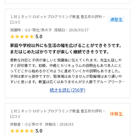
もなく通いやすい金額なのかなぁと思いました。曜日が火曜日、金曜
日だけなので、他の曜日の選択ができればもっといいなぁと思いまし
た。分かりやすくて、集中してできたみたいです。
１対１ネッツ ロボットプログラミング教室 豊玉校の評判・
通塾生
口コミ
受講時：小2~現在/男の子
投稿日：2026/03/27
★★★★★
5.0
家庭や学校以外にも生活の幅を広げることができそうです。
まだはじめたばかりですが楽しく継続できそうです。
柔軟な対応と子供が楽しいと受講後に伝えてくれます。先生も話しや
すく好印象です。初級、中級とカリキュラムの説明会もあり本人にと
ってどこから始めるかどのように進めていくかの説明もありました。
子供は家から徒歩ですが、駐車場はありませんが駐輪場はあり通いや
すいと思います。教室は広くはありませんが少人数でグループワーク
などには良いと思います。高額に感じましたがそれで子供が学校や家
続きを読む(256字)
庭では学べないことが身につき自分で考える力や今後の方向性につな
がるなら妥当かなと思います。先生が話しやすく子供がすぐに馴染め
て良かったです。
１対１ネッツ ロボットプログラミング教室 豊玉校の評判・
体験生
口コミ
体験者：小2/男の子
体験日：2026/03
★★★★★
5.0