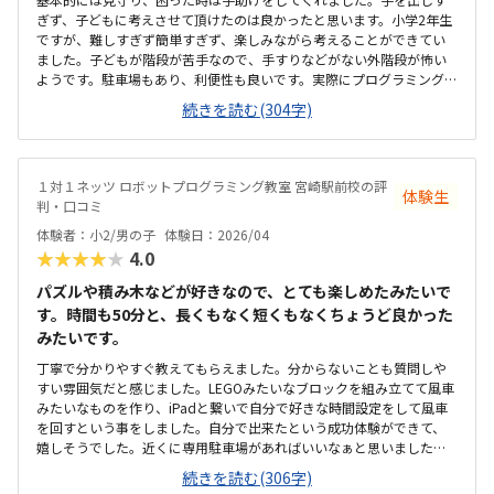
ぎず、子どもに考えさせて頂けたのは良かったと思います。小学2年生
ですが、難しすぎず簡単すぎず、楽しみながら考えることができてい
ました。子どもが階段が苦手なので、手すりなどがない外階段が怖い
ようです。駐車場もあり、利便性も良いです。実際にプログラミングの
授業を受ける教室は見ることができなかったのですが、全体的に綺麗
続きを読む(304字)
でよかったと思います。他の習い事に比べたら比較的高いと思います。
でも、1対1で教えてくれるので安心です。1対1なので、分からないと
ころで躓いて進めない…という心配がないのが良いと思います。教材も
楽しいもので、子どもも喜んでいました。
１対１ネッツ ロボットプログラミング教室 宮崎駅前校の評
体験生
判・口コミ
体験者：小2/男の子
体験日：2026/04
★★★★★
4.0
パズルや積み木などが好きなので、とても楽しめたみたいで
す。時間も50分と、長くもなく短くもなくちょうど良かった
みたいです。
丁寧で分かりやすぐ教えてもらえました。分からないことも質問しや
すい雰囲気だと感じました。LEGOみたいなブロックを組み立てて風車
みたいなものを作り、iPadと繋いで自分で好きな時間設定をして風車
を回すという事をしました。自分で出来たという成功体験ができて、
嬉しそうでした。近くに専用駐車場があればいいなぁと思いました。
有料駐車場は近くにたくさんありました。体験でしたが、教室は学校
続きを読む(306字)
みたいに机が並んでいて、静かで集中出来そうな雰囲気でした。高く