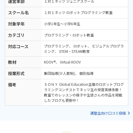
運営本部
１対１ネッツ ジュニアスクール
スクール名
１対１ネッツ ロボットプログラミング教室
対象学年
小学1年生～小学6年生
カテゴリ
プログラミング・ロボット教室
対応コース
プログラミング
ロボット
ビジュアルプログラ
ミング
STEM・STEAM教育
教材
KOOV®
Virtual KOOV
授業形式
集団指導(少人数制)
個別指導
備考
ＳＯＮＹ Global Education主催のロボットプログ
ラミングコンテストでネッツ生の受賞実績多数！
教室でのレッスンの様子や生徒さんの作品を掲載
したブログも更新中！
通塾生向け口コミ投稿