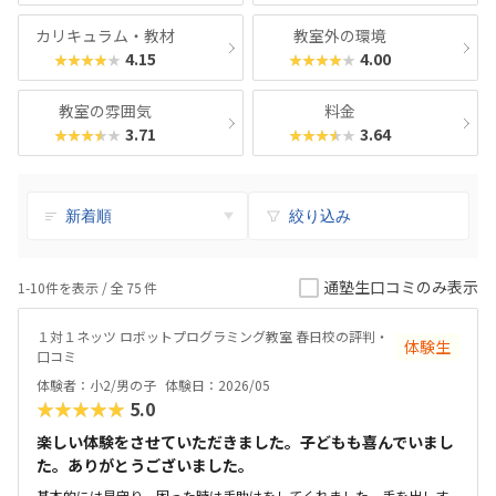
カリキュラム・教材
教室外の環境
4.15
4.00
★★★★★
★★★★★
教室の雰囲気
料金
3.71
3.64
★★★★★
★★★★★
絞り込み
通塾生口コミのみ表示
1-10件を表示 / 全
75
件
１対１ネッツ ロボットプログラミング教室 春日校の評判・
体験生
口コミ
体験者：小2/男の子
体験日：2026/05
★★★★★
5.0
楽しい体験をさせていただきました。子どもも喜んでいまし
た。ありがとうございました。
基本的には見守り、困った時は手助けをしてくれました。手を出しす