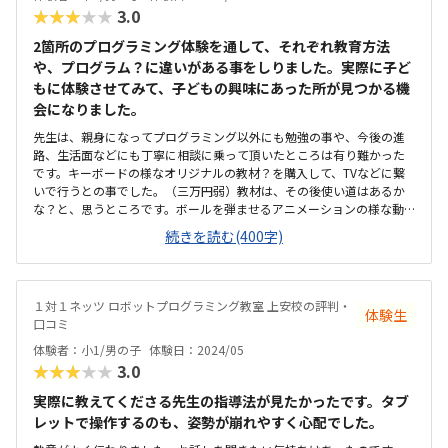
★★★★★
3.0
2箇所のプログラミング体験を通して、それぞれ教育方法
や、プログラム？に違いがある事をしりました。実際に子ど
もに体験させてみて、子どもの興味にあった所が見つかる機
会になりました。
先生は、親身になってプログラミング以外にも勉強の事や、今後の進
路、生活面などにも丁寧に相談に乗って頂いたところは有り難かった
です。キーボードの様なオリジナルの教材？を購入して、TVなどに繋
いで行うとの事でした。（三万円弱）教材は、その後使い道はあるか
な？と、思うところです。ボールを弾ませるアニメーションの様な動
画？を作るという体験をさせて頂いたようですが、あまり楽しく感じ
続きを読む(400字)
なかった様です駅近なので、電車利用する方は便利かと思いますが、
車で送迎する場合は、有料駐車場を使う必要があります。ビル自体が
古い事もあり、内装共も古くあまり綺麗で、明るいとはいえず、清潔
感も感じられなかった。他のところと比較して、特別高いとは感じま
１対１ネッツ ロボットプログラミング教室 上安校の評判・
体験生
せんでした。また、料金の説明がパソコン上だった為、できれば書類
口コミ
で説明があると良かった。先生が親しみ易く、子どもに対して第三者
体験者：小1/男の子
体験日：2024/05
目線でアドバイスして頂けたところは、好感をもてました。
★★★★★
3.0
実際に教えてくださる先生の指導法が見たかったです。タブ
レットで操作するのも、姿勢が崩れやすく心配でした。