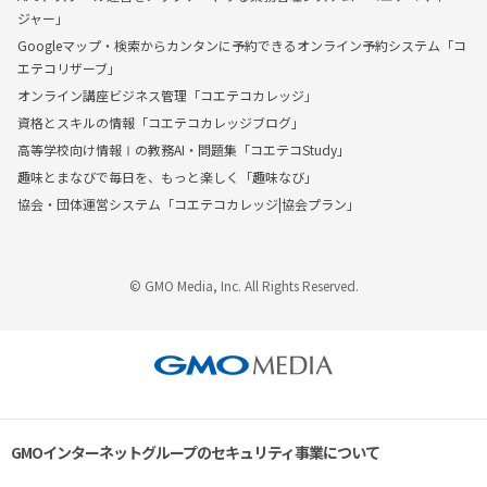
ジャー」
Googleマップ・検索からカンタンに予約できるオンライン予約システム「コ
エテコリザーブ」
オンライン講座ビジネス管理「コエテコカレッジ」
資格とスキルの情報「コエテコカレッジブログ」
高等学校向け情報Ⅰの教務AI・問題集「コエテコStudy」
趣味とまなびで毎日を、もっと楽しく「趣味なび」
協会・団体運営システム「コエテコカレッジ|協会プラン」
© GMO Media, Inc. All Rights Reserved.
GMOインターネットグループのセキュリティ事業について