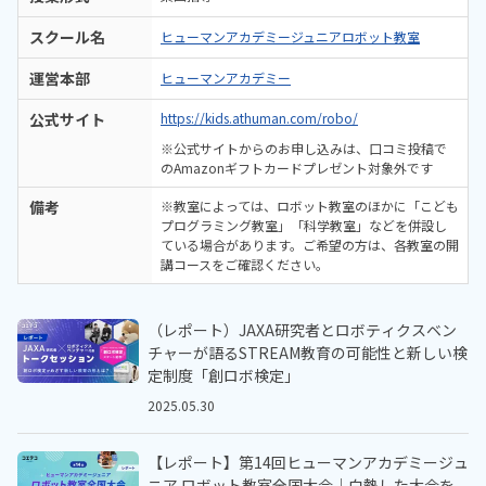
スクール名
ヒューマンアカデミージュニアロボット教室
運営本部
ヒューマンアカデミー
公式サイト
https://kids.athuman.com/robo/
※公式サイトからのお申し込みは、口コミ投稿で
のAmazonギフトカードプレゼント対象外です
備考
※教室によっては、ロボット教室のほかに「こども
プログラミング教室」「科学教室」などを併設し
ている場合があります。ご希望の方は、各教室の開
講コースをご確認ください。
（レポート）JAXA研究者とロボティクスベン
チャーが語るSTREAM教育の可能性と新しい検
定制度「創ロボ検定」
2025.05.30
【レポート】第14回ヒューマンアカデミージュ
ニア ロボット教室全国大会｜白熱した大会を