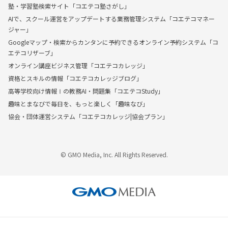
塾・学習塾検索サイト「コエテコ塾さがし」
AIで、スクール運営をアップデートする業務管理システム「コエテコマネー
ジャー」
Googleマップ・検索からカンタンに予約できるオンライン予約システム「コ
エテコリザーブ」
オンライン講座ビジネス管理「コエテコカレッジ」
資格とスキルの情報「コエテコカレッジブログ」
高等学校向け情報Ⅰの教務AI・問題集「コエテコStudy」
趣味とまなびで毎日を、もっと楽しく「趣味なび」
協会・団体運営システム「コエテコカレッジ|協会プラン」
© GMO Media, Inc. All Rights Reserved.