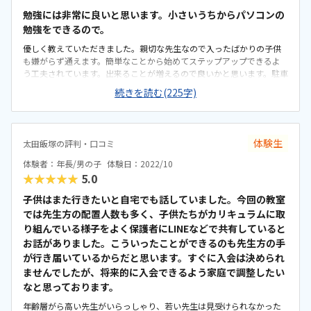
勉強には非常に良いと思います。小さいうちからパソコンの
勉強をできるので。
優しく教えていただきました。親切な先生なので入ったばかりの子供
も嫌がらず通えます。簡単なことから始めてステップアップできるよ
う工夫されています。出来ることが増えるので良いかと思います。駐車
場もあり問題なしです。若干場所が分かりづらいかもしれません。慣
続きを読む(225字)
れれば問題なしです。教室は清潔にされています。照明の明るさはパソ
コンをするのに問題ない状態です。月2回の金額としては若干高いかも
しれません。しかしなかなか勉強できる内容ではないので仕方ないと
思います。
体験生
太田飯塚の評判・口コミ
体験者：年長/男の子
体験日：2022/10
★★★★★
5.0
子供はまた行きたいと自宅でも話していました。今回の教室
では先生方の配置人数も多く、子供たちがカリキュラムに取
り組んでいる様子をよく保護者にLINEなどで共有していると
お話がありました。こういったことができるのも先生方の手
が行き届いているからだと思います。すぐに入会は決められ
ませんでしたが、将来的に入会できるよう家庭で調整したい
なと思っております。
年齢層がら高い先生がいらっしゃり、若い先生は見受けられなかった