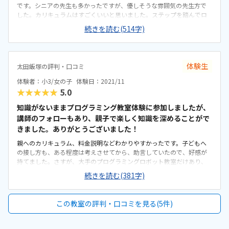
です。シニアの先生も多かったですが、優しそうな雰囲気の先生方で
した。カリキュラムはすごくいいと思いました。ステップを踏んでロ
ボットプログラミングの最終ステップの教科書を拝見しましたが、お
続きを読む(514字)
仕事の図面のような書式で、将来に繋がるような習い事だなと感じま
した。教室はテナントの中だったため駐車場はそんなになく、狭かっ
たです。教室の玄関でてすぐが駐車場で歩けるスペースはそんなにな
く未就学児には少し危険かなと思います。教室は広さはなかったです
体験生
太田飯塚の評判・口コミ
が、ロボット組み立てるスペースに、動かせるスペースは充分にあっ
たため、ちょうどいいのかなと思いました。教室のお友達は個々にロ
体験者：小3/女の子
体験日：2021/11
ボットを組み立ていて、賑やかというより、静かでみんな集中してい
★★★★★
5.0
るようでした。料金はとても高いです。他の習い事と同じように月謝5
000〜を想像してたため、倍の金額に週2回だけ。教材も長く使えると
知識がないままプログラミング教室体験に参加しましたが、
はいえ、とても高く感じました。入会の検討で1番悩んだのは金額面で
講師のフォローもあり、親子で楽しく知識を深めることがで
す。教材、キリキュラムがずば抜けていいと思いました！どちらかと
きました。ありがとうございました！
いうと、教室の雰囲気、先生方が良かったからなどではなく、カリキ
親へのカリキュラム、料金説明などわかりやすかったです。子どもへ
ュラムにとても魅かれました。
の接し方も、ある程度は考えさせてから、助言していたので、好感が
持てました。さすが、大手のプログラミングロボット教室だけあり、
独自のテキスト、レゴのロボットも良かったです。太田駅から近く、
続きを読む(381字)
近くに小学校もあるので、そこの学校の子が通っている割合が高いそ
うです。車でも自転車でも通いやすいと思います。教室は広々としてい
て、コロナ対策もあり、少人数での授業だそうです。教師1人につき、
この教室の評判・口コミを見る(5件)
生徒は4〜5人までなので、目が行き届く環境だと思います。プログラ
ミング教室は全般にレッスン料金や設備費などが高めで、ヒューマン
アカデミーも安くはないと思いました。実際に親も子どもの様子が見