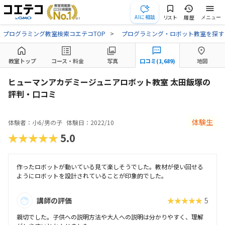
AIに相談
リスト
履歴
メニュー
プログラミング教室検索コエテコTOP
プログラミング・ロボット教室を探す
教室トップ
コース・料金
写真
口コミ(1,689)
地図
ヒューマンアカデミージュニアロボット教室 太田飯塚の
評判・口コミ
体験生
体験者：小6/男の子
体験日：2022/10
★★★★★
5.0
作ったロボットが動いている見て楽しそうでした。教材が使い回せる
ようにロボットを設計されていることが印象的でした。
講師の評価
★★★★★
5
親切でした。子供への説明方法や大人への説明は分かりやすく、理解