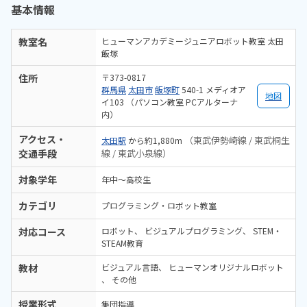
基本情報
れたので、習い事を始める参考になりました。体験レッスンの講師が
良かったので、もし入会してもこの先生だったらいいなぁ、と思える
ほどでした。
教室名
ヒューマンアカデミージュニアロボット教室 太田
飯塚
住所
〒373-0817
群馬県
太田市
飯塚町
540-1 メディオア
地図
イ103 （パソコン教室 PCアルターナ
内）
アクセス・
（東武伊勢崎線 / 東武桐生
太田駅
から約1,880m
交通手段
線 / 東武小泉線）
対象学年
年中～高校生
カテゴリ
プログラミング・ロボット教室
対応コース
ロボット
ビジュアルプログラミング
STEM・
STEAM教育
教材
ビジュアル言語
ヒューマンオリジナルロボット
その他
授業形式
集団指導