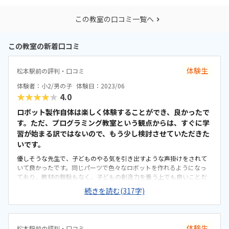
この教室の口コミ一覧へ
この教室の新着口コミ
体験生
松本駅前の評判・口コミ
体験者：小2/男の子
体験日：2023/06
★★★★★
4.0
ロボット製作自体は楽しく体験することができ、良かったで
す。ただ、プログラミング教室という観点からは、すぐに学
習が始まる訳ではないので、もう少し検討させていただきた
いです。
優しそうな先生で、子どものやる気を引き出すような声掛けをされて
いて良かったです。同じパーツで色々なロボットを作れるようになっ
ており、教材の無駄もなく、子どもの創造力を養う上でも良いことだ
と思いました。松本駅近くで利便性は高いのですが、自宅からは距離
続きを読む(317字)
があるので送り迎えは必須な点が、個人的にやや難があります。想像
以上にこじんまりとした室内でした。個人が集中できるスペースは確
保されていそうなので、あまり問題はないかもしれませんが。他の教
室に行ったことがないので、比較対象がないのですが、妥当な金額で
体験生
松本駅前の評判・口コミ