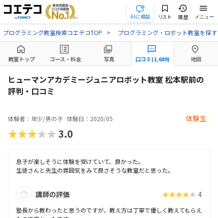
AIに相談
リスト
履歴
メニュー
プログラミング教室検索コエテコTOP
プログラミング・ロボット教室を探す
教室トップ
コース・料金
写真
口コミ(1,689)
地図
ヒューマンアカデミージュニアロボット教室 松本駅前の
評判・口コミ
体験生
体験者：年少/男の子
体験日：2020/05
★★★★★
3.0
息子が楽しそうに体験を受けていて、良かった。
生徒さんと先生の雰囲気をみて良さそうな教室だと思った。
講師の評価
★★★★★
4
塾長から教わったと思うのですが、教え方は丁寧で優しく教えてもらえ