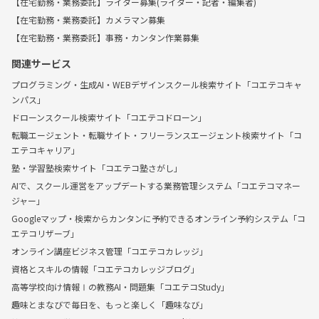
【在宅勤務・業務委託】ライター募集(ライター・記者・編集者)
【在宅勤務・業務委託】カメラマン募集
【在宅勤務・業務委託】事務・カンタン作業募集
関連サービス
プログラミング・生成AI・WEBデザインスクール検索サイト「コエテコキャ
ンパス」
ドローンスクール検索サイト「コエテコドローン」
転職エージェント・転職サイト・フリーランスエージェント検索サイト「コ
エテコキャリア」
塾・学習塾検索サイト「コエテコ塾さがし」
AIで、スクール運営をアップデートする業務管理システム「コエテコマネー
ジャー」
Googleマップ・検索からカンタンに予約できるオンライン予約システム「コ
エテコリザーブ」
オンライン講座ビジネス管理「コエテコカレッジ」
資格とスキルの情報「コエテコカレッジブログ」
高等学校向け情報Ⅰの教務AI・問題集「コエテコStudy」
趣味とまなびで毎日を、もっと楽しく「趣味なび」