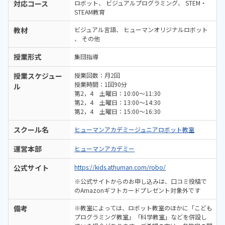
対応コース
ロボット
ビジュアルプログラミング
STEM・
STEAM教育
教材
ビジュアル言語
ヒューマンオリジナルロボット
その他
授業形式
集団指導
授業スケジュー
授業回数：月2回
授業時間：1回90分
ル
第2，4 土曜日：10:00～11:30
第2，4 土曜日：13:00～14:30
第2，4 土曜日：15:00～16:30
スクール名
ヒューマンアカデミージュニアロボット教室
運営本部
ヒューマンアカデミー
公式サイト
https://kids.athuman.com/robo/
※公式サイトからのお申し込みは、口コミ投稿で
のAmazonギフトカードプレゼント対象外です
備考
※教室によっては、ロボット教室のほかに「こども
プログラミング教室」「科学教室」などを併設し