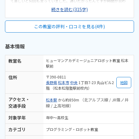
て楽しいと何回も言っていました。通いたかったんですが時間が合わ
ずかよえませんでした。えきまえなので立地はいいとおもいます。駐
続きを読む(315字)
車場があればもっと便利だなとおもいました、今回は有料をつかいま
したすごくきれいにそうじされていました。靴がみだれていたのがき
になりましたがほかはすごくよかったとおもいますたかめな設定だと
この教室の評判・口コミを見る(4件)
おもいましだあのクオリティーなら妥当な金額かなとかんじました。
ブロックを買うのが少しためらいます。時間ぎりぎりまでブロックを
さわれて子供がすごくよろこんでいました。むりな勧誘もなかったの
基本情報
でよかった
教室名
ヒューマンアカデミージュニアロボット教室 松本
駅前
住所
〒390-0811
長野県
松本市
中央
1丁目7-23 丸山ビル2
地図
階 （松本松陰塾駅前校内）
アクセス・
（北アルプス線 / JR篠ノ井
松本駅
から約850m
交通手段
線 / 上高地線）
対象学年
年中～高校生
カテゴリ
プログラミング・ロボット教室