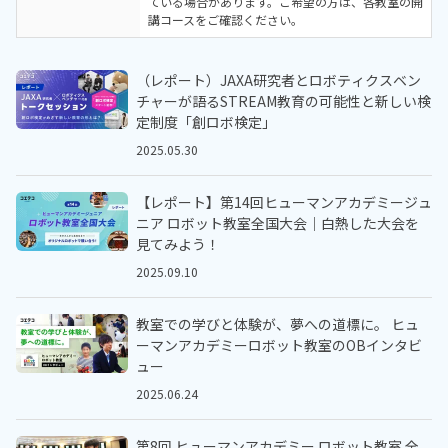
ている場合があります。ご希望の方は、各教室の開
講コースをご確認ください。
（レポート）JAXA研究者とロボティクスベン
チャーが語るSTREAM教育の可能性と新しい検
定制度「創ロボ検定」
2025.05.30
【レポート】第14回ヒューマンアカデミージュ
ニア ロボット教室全国大会｜白熱した大会を
見てみよう！
2025.09.10
教室での学びと体験が、夢への道標に。 ヒュ
ーマンアカデミーロボット教室のOBインタビ
ュー
2025.06.24
第8回 ヒューマンアカデミー ロボット教室 全