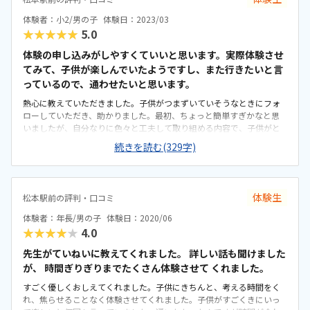
はないでしょうか。「早くできた」と先生に褒められて、嬉しそうに
していました。本人も好きな作業なので楽しくロボット製作をできて
体験者：小2/男の子
体験日：2023/03
いたようです。
★★★★★
5.0
体験の申し込みがしやすくていいと思います。実際体験させ
てみて、子供が楽しんでいたようですし、また行きたいと言
っているので、通わせたいと思います。
熱心に教えていただきました。子供がつまずいていそうなときにフォ
ローしていただき、助かりました。最初、ちょっと簡単すぎかなと思
いましたが、自分なりに色々と工夫して取り組める内容で、子供がと
ても熱中していたので、よかったと思います。駐輪場があるので便利
続きを読む(329字)
だと思います。教室と駐輪場の間に大きな交差点があるので、そこは
注意が必要だと思いました。他の生徒さんが話しかけてくれたり、出
来上がったロボットを見せてくれたり、一緒にロボットで遊んでくれ
たりしたので、お友達ができる良い環境だなと思いました。やや負担
体験生
松本駅前の評判・口コミ
感はありますが、こんなものかと。週2回なので毎週送り迎えしなくて
いいのがいいと思います。今通っている生徒さんが、楽しいと言って
体験者：年長/男の子
体験日：2020/06
いたので、良さそうだなと思いました。
★★★★★
4.0
先生がていねいに教えてくれました。 詳しい話も聞けました
が、 時間ぎりぎりまでたくさん体験させて くれました。
すごく優しくおしえてくれました。子供にきちんと、考える時間をく
れ、焦らせることなく体験させてくれました。子供がすごくきにいっ