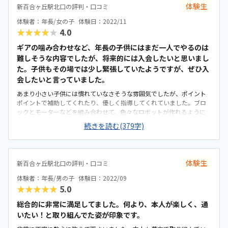
体験生
新百合ヶ丘駅北口の評判・口コミ
体験者：年長/女の子
体験日：2022/11
★★★★★
4.0
ギアの噛み合わせなど、年長の子供にはまだ一人でやるのは
難しそうな内容でしたが、将来的には入会したいと思いまし
た。子供もその場では少し緊張していたようですが、ぜひ入
会したいと言っていました。
あまり小さい子供には慣れていなさそうな雰囲気でしたが、ポイント
ポイントで補助してくれたり、優しく指導してくれていました。ブロ
ックとモーターなどを組み合わせて、色々なロボットが作れるように
工夫されており、毎回パーツを使いまわせるので、教材費が少なく済
続きを読む(379字)
んでいいなと思いました。上級コースになると、プログラミングもあ
り、論理的な思考力が楽しく鍛えられそうです。大きな駅の近くの貸
し会議室で開催されるようでしたので、非常にアクセスしやすいと思
います。体験教室のみで、通常の教室は見ていませんので、雰囲気は
体験生
新百合ヶ丘駅北口の評判・口コミ
評価できません。机と椅子は大人用でしたので、子供には少し大きい
かもしれません。他の習い事と比べると高いですが、場所代や教材代
体験者：年長/男の子
体験日：2022/09
がかかることを考えると妥当な料金だと思いました。教材が思ったよ
★★★★★
5.0
りも本格的なもので、自分が子供だったらぜひやってみたかったと思
う内容でした。
総合的に非常に満足してました。何より、本人が楽しく、通
いたい！と取り組んでた姿が印象です。