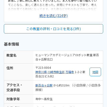
非常に丁寧に熱心に教えて下さいました。本人も夢中で取り組んでい
てここなら、楽しく通えると思った。非常にテキストも丁寧で、考え
る力を育てる教材になってます。また数などがわかればブロックなど
数えながらできるように出来ているので、よいです。自宅からも非常
続きを読む(314字)
に近いし、新百合ヶ丘という点で交通の便も良いです。通学はしやす
いです。ビルの研修室でとても綺麗でした。しつないもきれいです。環
境や立地も良いので、良いとおもう。月2回で11000円は割高かと思
この教室の評判・口コミを見る(3件)
う。どこも同じであれば仕方ないが、お値段はもう少し下げてほし
い。教材、カリキュラム、先生がよく、もっとロボット作りたい！と
体験終えた、本人の感想です。楽しく体験をイキイキ取り組んでまし
基本情報
た。
教室名
ヒューマンアカデミージュニアロボット教室 新百
合ヶ丘駅北口
住所
〒215-0004
神奈川県
川崎市麻生区
万福寺
1-2-2 新
地図
百合21ビルB2
アクセス・
（小田急線 / 小田急多
新百合ヶ丘駅
から約310m
交通手段
摩線）
対象学年
年中～高校生