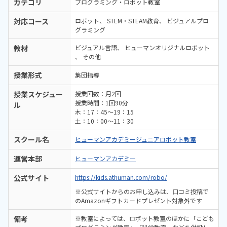
カテゴリ
プログラミング・ロボット教室
対応コース
ロボット
STEM・STEAM教育
ビジュアルプロ
グラミング
教材
ビジュアル言語
ヒューマンオリジナルロボット
その他
授業形式
集団指導
授業スケジュー
授業回数：月2回
授業時間：1回90分
ル
木：17：45～19：15
土：10：00～11：30
スクール名
ヒューマンアカデミージュニアロボット教室
運営本部
ヒューマンアカデミー
公式サイト
https://kids.athuman.com/robo/
※公式サイトからのお申し込みは、口コミ投稿で
のAmazonギフトカードプレゼント対象外です
備考
※教室によっては、ロボット教室のほかに「こども