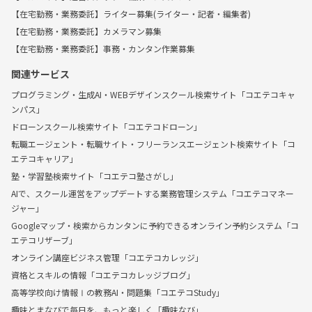
【在宅勤務・業務委託】ライター募集(ライター・記者・編集者)
【在宅勤務・業務委託】カメラマン募集
【在宅勤務・業務委託】事務・カンタン作業募集
関連サービス
プログラミング・生成AI・WEBデザインスクール検索サイト「コエテコキャ
ンパス」
ドローンスクール検索サイト「コエテコドローン」
転職エージェント・転職サイト・フリーランスエージェント検索サイト「コ
エテコキャリア」
塾・学習塾検索サイト「コエテコ塾さがし」
AIで、スクール運営をアップデートする業務管理システム「コエテコマネー
ジャー」
Googleマップ・検索からカンタンに予約できるオンライン予約システム「コ
エテコリザーブ」
オンライン講座ビジネス管理「コエテコカレッジ」
資格とスキルの情報「コエテコカレッジブログ」
高等学校向け情報Ⅰの教務AI・問題集「コエテコStudy」
趣味とまなびで毎日を、もっと楽しく「趣味なび」