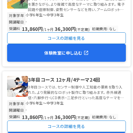
を置きながら、より複雑で高度なテーマに取り組みます。 電子
回路や座標制御、姿勢センサーなどを用い、アームロボットや
小学6年生〜中学3年生
倒立振子ロボットな...
対象学年
-
開講曜日
13,860円
36,300円
受講料
初期費用：なし
/1ヶ月
(不定期)
コースの詳細を見る
体験教室に申し込む
3年目コース 12ヶ月/4テーマ24回
3年目コースでは、センサー制御や人工知能の要素を取り入
れた、より発展的なロボット製作に取り組みます。 赤外線通
信・六脚歩行・LCD表示・二足歩行といった高度なテーマを通
小学6年生〜中学3年生
じて、プログラミングとロ...
対象学年
-
開講曜日
13,860円
36,300円
受講料
初期費用：なし
/1ヶ月
(不定期)
コースの詳細を見る