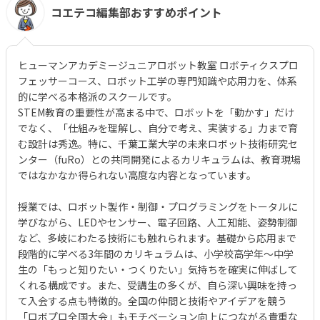
コエテコ編集部おすすめポイント
ヒューマンアカデミージュニアロボット教室 ロボティクスプロ
フェッサーコース、ロボット工学の専門知識や応用力を、体系
的に学べる本格派のスクールです。
STEM教育の重要性が高まる中で、ロボットを「動かす」だけ
でなく、「仕組みを理解し、自分で考え、実装する」力まで育
む設計は秀逸。特に、千葉工業大学の未来ロボット技術研究セ
ンター（fuRo）との共同開発によるカリキュラムは、教育現場
ではなかなか得られない高度な内容となっています。
授業では、ロボット製作・制御・プログラミングをトータルに
学びながら、LEDやセンサー、電子回路、人工知能、姿勢制御
など、多岐にわたる技術にも触れられます。基礎から応用まで
段階的に学べる3年間のカリキュラムは、小学校高学年～中学
生の「もっと知りたい・つくりたい」気持ちを確実に伸ばして
くれる構成です。また、受講生の多くが、自ら深い興味を持っ
て入会する点も特徴的。全国の仲間と技術やアイデアを競う
「ロボプロ全国大会」もモチベーション向上につながる貴重な