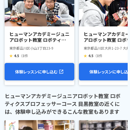
ヒューマンアカデミージュニ
ヒューマンアカデミー
アロボット教室 ロボティク
アロボット教室 ロボ
スプロフェッサーコース 武
スプロフェッサーコー
東京都品川区小山3丁目23-9
東京都品川区大井1-23-7 大
蔵小山
井町駅前教室
★
4.5
（8件
★
4.5
（8件
体験レッスンに申し込む
体験レッスンに申し込
ヒューマンアカデミージュニアロボット教室 ロボ
ティクスプロフェッサーコース 目黒教室の近くに
は、体験申し込みができるこんな教室もあります