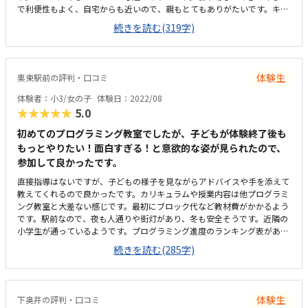
で利便性もよく、自宅からも近いので、親もとてもありがたいです。キレ
く自宅でも触れるので良いと思います。子供が教えて下さる先生が優しく
イな教室でした。部屋の中もしずかで集中しやすい環境だと思いました。
て良かったと言っていました。教材が良くても、先生や教室の雰囲気が合
続きを読む(319字)
イオンの中のどこにあるのか、分かりづらくネットのお知らせをもう少し
わなければ通えません。体験中も先生が笑顔で時々褒めて下さるので、子
詳しく書いてもらえたら嬉しいです。もう少し安くなると嬉しいですが、
供もとても楽しかったようです。子供が現在車椅子を使用している為、私
プログラミングは大体このくらいの設定かなと思います。場所がとにかく
は送迎をしたり側に居ないといけないのですが、待合室も用意して頂ける
いいです。利便性が良く通いやすいなと思います。
との事で、ご配慮して頂きとても感謝しています。
体験生
栗東駅前の評判・口コミ
体験者：小3/女の子
体験日：2022/08
★★★★★
5.0
初めてのプログラミング教室でしたが、子どもが体験終了後も
もっとやりたい！面白すぎる！と意欲的な姿が見られたので、
参加して良かったです。
直接指導はないですが、子どもの様子を見ながらアドバイスや手を添えて
教えてくれるので良かったです。カリキュラムや授業内容は他プログラミ
ング教室と大差ない感じです。最初にブロック代など教材費がかかるよう
です。駅前なので、夜も人通りや街灯があり、冬も安全そうです。近隣の
小学生が通っているようです。プログラミング進度のランキング表があ
り、子ども同士いい刺激になりそうです。学習塾のような雰囲気でした。
続きを読む(285字)
プログラミング教室なので、くもんやそろばん、運動系の習い事に比べて
割高な月謝や教材費です。親子で見学、体験中も先生からアドバイスを受
けることができたので、入会したくなりました。
体験生
下奥井の評判・口コミ