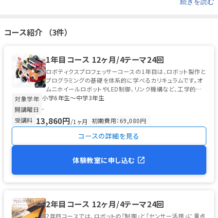
続きを読む
コース紹介 （3件）
1年目コース 12ヶ月/4テーマ24回
ロボティクスプロフェッサーコースの1年目は、ロボット製作と
プログラミングの基礎を体系的に学べるカリキュラムです。オ
ムニホイールロボットやLED制御、リンク機構など、工学的な
小学6年生〜中学3年生
仕組みに触れながら、セ...
対象学年
-
開講曜日
13,860円
受講料
初期費用：69,080円
/1ヶ月
コースの詳細を見る
体験教室に申し込む
2年目コース 12ヶ月/4テーマ24回
2年目コースでは、ロボットの「制御」と「センサー活用」に重点