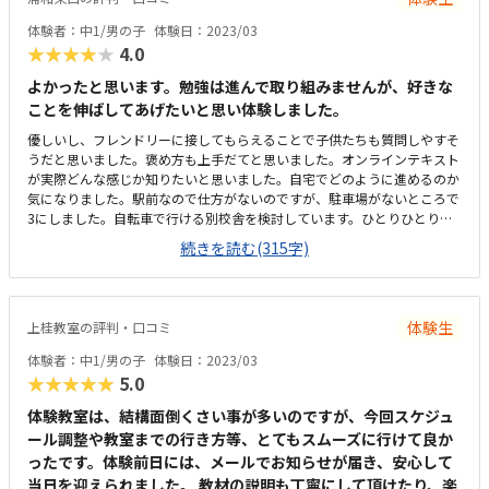
るのですが怖いです。普通に歩いて通うのには問題無いと思います。一人
で使える長いテーブルを使用出来るので、ゆったりと受講できます。他の
体験者：中1/男の子
体験日：2023/03
方の部品が混ざったりすることもありません。プログラミングのパソコン
★★★★★
4.0
は、教室のノートパソコンを貸して頂けるので、荷物も多くなく良いで
す。教室は明るく良い雰囲気です。ロボットの材料費が少し高いですが、
よかったと思います。勉強は進んで取り組みませんが、好きな
それ以上に学べることが多いと思いました。ブロックで作成するロボット
ことを伸ばしてあげたいと思い体験しました。
には出来ない動きをしたり、プログラミングもタイピング入力で言語から
優しいし、フレンドリーに接してもらえることで子供たちも質問しやすそ
学べるので、パソコンやソフトを新たに用意しなくてよい分、安いかなぁ
うだと思いました。褒め方も上手だてと思いました。オンラインテキスト
って思いました。先生がとても熱心に教えて下さるので、子供はとても楽
が実際どんな感じか知りたいと思いました。自宅でどのように進めるのか
しいようです。少人数での授業なので、うるさくなく授業に集中できるの
気になりました。駅前なので仕方がないのですが、駐車場がないところで
も良いみたいです。保護者用の待合室も用意して頂けるので、（車椅子の
3にしました。自転車で行ける別校舎を検討しています。ひとりひとりが
為、近くで待機しないといけません）とても助かります。今のところ、特
マイペースで進めているのが我が子には合っていると思いました。みんな
にありません。しいて言えば、車椅子での移動なので、前の道の交通量が
続きを読む(315字)
黙々と集中して取り組んでいるようでした。月２回なのが少し残念です。
少し多いくらいです。習いだしてから、まだ僅かですが、ロボットの仕組
理想は毎週でした。ただ振替ができるとのことでしたのでそれがよいなと
みやプログラミングの理解が行く度に深くなっているのが良く分かりま
思いました。先生の雰囲気は話しかけやすい雰囲気でした。子供ももっと
す。独学では、短期間でここまで学ぶのは難しいと感じました。一番良か
やりたいと言って楽しかったようです。
った点は、本人が楽しみながら学べている事です。
体験生
上桂教室の評判・口コミ
体験者：中1/男の子
体験日：2023/03
★★★★★
5.0
体験教室は、結構面倒くさい事が多いのですが、今回スケジュ
ール調整や教室までの行き方等、とてもスムーズに行けて良か
ったです。体験前日には、メールでお知らせが届き、安心して
当日を迎えられました。 教材の説明も丁寧にして頂けたり、楽