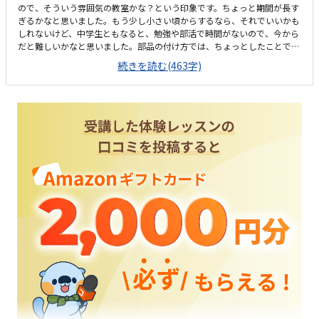
ので、そういう雰囲気の教室かな？という印象です。ちょっと期間が長す
ぎるかなと思いました。もう少し小さい頃からするなら、それでいいかも
しれないけど、中学生ともなると、勉強や部活で時間がないので、今から
だと難しいかなと思いました。部品の付け方では、ちょっとしたことで、
うまく動いたり、動かなかったりと、自分の子の今の状態がどれくらいな
続きを読む(463字)
のか、知ることもでき、わかりやすかったです。くるまで送り迎えするに
は、乗り降りが不便かなと思いました。特に雨の日とかは、ビルの近くま
でいきたいですが。駐車場もなかったので。先生や他の生徒さんの雰囲気
は話を聞いてる限り、アットホームでよさげな印象でした。ビル自体が古
いし、あまり清潔な感じはしなかったです。かなり高いと思います。なぜ
こんなに高いのか？？？特にブロック代を見ただけで、それだけの価値が
あるのか、よくわかりませんでした。一からスタートして、長い期間をか
けて、地道にこつこつ頑張って、プロ並みの技術を習得していけるとこ
ろ。