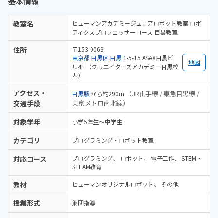
基本情報
教室名
ヒューマンアカデミージュニアロボット教室 ロボ
ティクスプロフェッサーコース 目黒教室
住所
〒153-0063
東京都
目黒区
目黒
1-5-15 ASAX目黒ビ
地図
ル4F （クリエイターズアカデミー目黒校
内）
アクセス・
（JR山手線 / 東急目黒線 /
目黒駅
から約290m
交通手段
東京メトロ南北線）
対象学年
小学5年生～中学生
カテゴリ
プログラミング・ロボット教室
対応コース
プログラミング
ロボット
電子工作
STEM・
STEAM教育
教材
ヒューマンオリジナルロボット
その他
授業形式
集団指導