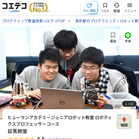
AIに相談
リスト
履歴
メニュー
プログラミング教室検索コエテコTOP
東京都のプログラミング・ロボット教
共有
追加
1
/ 10
ヒューマンアカデミージュニアロボット教室 ロボティ
クスプロフェッサーコース
目黒教室
★★★★★
4.5