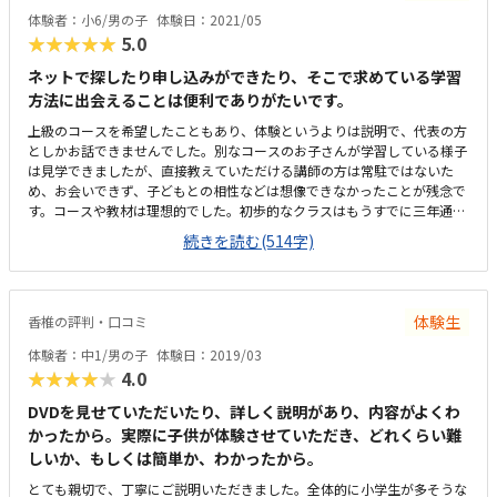
体験者：小6/男の子
体験日：2021/05
★★★★★
5.0
ネットで探したり申し込みができたり、そこで求めている学習
方法に出会えることは便利でありがたいです。
上級のコースを希望したこともあり、体験というよりは説明で、代表の方
としかお話できませんでした。別なコースのお子さんが学習している様子
は見学できましたが、直接教えていただける講師の方は常駐ではないた
め、お会いできず、子どもとの相性などは想像できなかったことが残念で
す。コースや教材は理想的でした。初歩的なクラスはもうすでに三年通
い、今までの教室ではカリキュラムを全て終了してしまっていたので、さ
続きを読む(514字)
らに上のクラスで六年生から学べるコースはよかったです。少し難しいと
は思いますが、子ども本人も、理解できた時はきっと楽しいだろうと予想
していました。車での送り迎えを予定していますが、子ども一人で行く方
法も調べておけばよかったなと思います。自宅から車で40分くらいの距離
体験生
香椎の評判・口コミ
ですが、他にはあまりないので不満ではないです。こぢんまりという感じ
でした。以前通っていたところはショッピングセンターの中にあったの
体験者：中1/男の子
体験日：2019/03
で、もう少し開放感がありましたが雰囲気は似ているようで、子どもは違
★★★★★
4.0
和感ないと感じていました。安いとは言えないですが、このくらいかかる
ものかな、と納得しています。機材を最初に揃えるため、どこも初回は出
DVDを見せていただいたり、詳しく説明があり、内容がよくわ
費が多めです。家庭的な雰囲気がありました。
かったから。実際に子供が体験させていただき、どれくらい難
しいか、もしくは簡単か、わかったから。
とても親切で、丁寧にご説明いただきました。全体的に小学生が多そうな