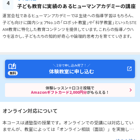
4
子ども教育に実績のあるヒューマンアカデミーの講座
運営会社であるヒューマンアカデミーでは生徒への指導学習はもちろん、
子ども向けに国内シェアNo.1の「ロボット教室」や「科学教室」といったSTE
AM教育に特化した教育コンテンツを提供しています。これらの指導ノウハ
ウを活かし、子どもたちの知的好奇心や論理的思考力を育てていきます。
＼ 1分で申し込み完了！ ／
体験教室に申し込む
無料
体験レッスン＋口コミ投稿で
Amazonギフトカード2,000円分
がもらえる！
オンライン対応について
本コースは通塾型の授業です。オンラインでの受講には対応してい
ませんが、教室によっては「オンライン相談（面談）」を実施して
いる場合があります。
詳細は各教室までお問い合わせください。