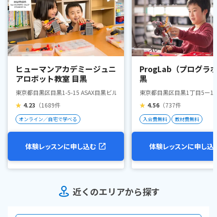
ヒューマンアカデミージュニ
ProgLab（プログラ
アロボット教室 目黒
黒
東京都目黒区目黒1-5-15 ASAX目黒ビル4F
東京都目黒区目黒1丁目5ー16
★
4.23
（1689件
★
4.56
（737件
オンライン／自宅で学べる
入会費無料
教材費無料
体験レッスンに申し込む
体験レッスンに申し込
近くのエリアから探す