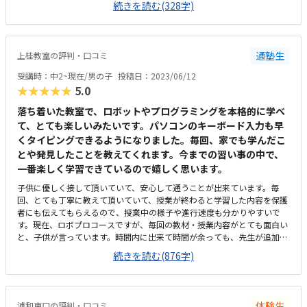
続きを読む(328字)
しないといけない気がします）施設自体は、広くて、とても綺麗です。イ
スも充分にあり、送迎のついでに、親が待って過ごすのも、苦じゃない気
がします。初めて通うので、相場がわかりませんが、プログラミング教室
自体、安くはないと思うので、妥当な金額ではないかなと思います。
通塾生
上桂教室の評判・口コミ
受講時：中2~現在/男の子
投稿日：2023/06/12
★★★★★
5.0
落ち着いた教室で、ロボットやプログラミングを本格的に学べ
て、とても楽しいみたいです。パソコンのキーボード入力も早
くタイピングできるようになりました。毎回、家でも学んだこ
とや発見したことを教えてくれます。今までの習い事の中で、
一番楽しく学習できているので嬉しく思います。
子供に優しく接して頂いていて、安心して通うことが出来ています。毎
回、とても丁寧に教えて頂いていて、授業が終わると学習した内容を保護
者にも伝えてもらえるので、授業中の様子や進行速度も分かりやすいで
す。現在、ロボプロコースですが、毎回の教材・授業内容がとても面白い
と、子供が言っています。時間内に出来て時間が余っても、先生が追加の
課題を出して下さるので、時間中ずっと夢中でロボットを触れるようで
続きを読む(876字)
す。また、工具を使って組み立てるロボットは、ブロックで作るタイプと
少し違うので、新しい楽しさがあり、毎回授業をワクワクして楽しみにし
ています。駅からすごく近いのですが、交通量が少し多いので、そこだけ
が残念です。車椅子での移動なので、バスが来ると道幅が少し狭く、通れ
体験生
浦和東口の評判・口コミ