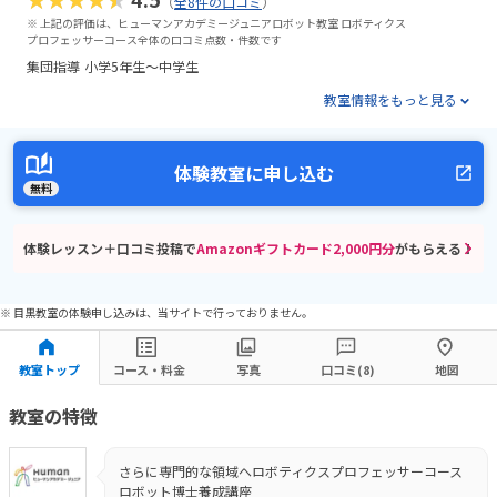
（
全8件の口コミ
）
※ 上記の評価は、ヒューマンアカデミージュニアロボット教室 ロボティクス
プロフェッサーコース全体の口コミ点数・件数です
集団指導
小学5年生～中学生
教室情報をもっと見る
体験教室に申し込む
無料
体験レッスン＋口コミ投稿で
Amazonギフトカード2,000円分
がもらえる！
※ 目黒教室の体験申し込みは、当サイトで行っておりません。
教室トップ
コース・料金
写真
口コミ(8)
地図
教室の特徴
さらに専門的な領域へロボティクスプロフェッサーコース
ロボット博士養成講座