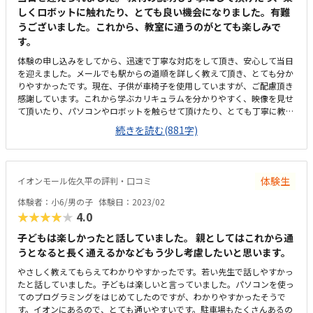
しくロボットに触れたり、とても良い機会になりました。有難
うございました。これから、教室に通うのがとても楽しみで
す。
体験の申し込みをしてから、迅速で丁寧な対応をして頂き、安心して当日
を迎えました。メールでも駅からの道順を詳しく教えて頂き、とても分か
りやすかったです。現在、子供が車椅子を使用していますが、ご配慮頂き
感謝しています。これから学ぶカリキュラムを分かりやすく、映像を見せ
て頂いたり、パソコンやロボットを触らせて頂けたり、とても丁寧に教え
て頂きました。また、質問にも答えて頂き、実際に教室まで行って色々お
続きを読む(881字)
伺いできて良かったです。机に恐竜ロボットのプリントで名札を作って下
さり、とても嬉しかったです。帰宅してから、子供も「優しい先生で良か
った」と言っていました。今まで見たことが無い動きが出来るロボットが
作れるので、とても驚きました。ずっとロボットのアドバンスドコースま
体験生
イオンモール佐久平の評判・口コミ
では通っていましたが、さらにコース変更しても学びたいと子供が強く思
ったみたいです。また、ロボットの作り方がブロックから工具を使って作
体験者：小6/男の子
体験日：2023/02
成する、という所も魅力的です。プログラミングもタイピング入力になる
★★★★★
4.0
ので、より一層深く学べそうです。駅からはとても近くて良いのですが、
現在、車椅子で移動している為、道路の歩道幅がもう少し広いと助かりま
子どもは楽しかったと話していました。 親としてはこれから通
す。徒歩なら問題ないと思います。１階で程よく広々としていて清潔で、
うとなると長く通えるかなどもう少し考慮したいと思います。
とても良い環境だと思いました。机の間隔も良く、入り口から教室の中ま
やさしく教えてもらえてわかりやすかったです。若い先生で話しやすかっ
で「ロボット」の写真やイラストが有り、雰囲気も良かったです。車椅子
たと話していました。子どもは楽しいと言っていました。パソコンを使っ
を使用していても、問題なく通える教室で助かります。ロボットのキット
てのプログラミングをはじめてしたのですが、わかりやすかったそうで
の購入は少し高額ですが、何回も使う事も有るみたいですし、とても充実
す。イオンにあるので、とても通いやすいです。駐車場もたくさんあるの
した内容の授業なので良いと思います。作ったロボットは、教室だけでな