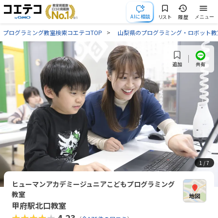
AIに相談
リスト
履歴
メニュー
プログラミング教室検索コエテコTOP
山梨県のプログラミング・ロボット教
共有
追加
1
/ 7
ヒューマンアカデミージュニアこどもプログラミング
教室
甲府駅北口教室
★★★★★
4.23