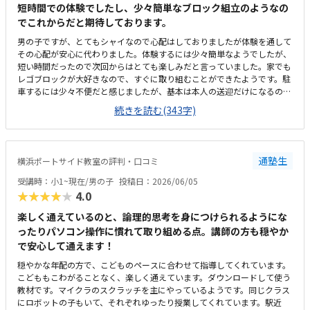
短時間での体験でしたし、少々簡単なブロック組立のようなの
でこれからだと期待しております。
男の子ですが、とてもシャイなので心配はしておりましたが体験を通して
その心配が安心に代わりました。体験するには少々簡単なようでしたが、
短い時間だったので次回からはとても楽しみだと言っていました。家でも
レゴブロックが大好きなので、すぐに取り組むことができたようです。駐
車するには少々不便だと感じましたが、基本は本人の送迎だけになるので
問題ないと感じましたし、駅ちかでなくても車なので問題ないです落ち着
続きを読む(343字)
いた雰囲気でしたが、作業スペースが子供の人数には狭いのではないかと
思いました。せめて1か月3回 もしくは90分ではなく120分だといいかな
と、プログラミング教室は週1回の月4回でしたので、少し高いと感じまし
た。まだ短時間での体験でしたので、これから良い点が増えてくるのでは
通塾生
横浜ポートサイド教室の評判・口コミ
ないかと思います。
受講時：小1~現在/男の子
投稿日：2026/06/05
★★★★★
4.0
楽しく通えているのと、論理的思考を身につけられるようにな
ったりパソコン操作に慣れて取り組める点。講師の方も穏やか
で安心して通えます！
穏やかな年配の方で、こどものペースに合わせて指導してくれています。
こどももこわがることなく、楽しく通えています。ダウンロードして使う
教材です。マイクラのスクラッチを主にやっているようです。同じクラス
にロボットの子もいて、それぞれゆったり授業してくれています。駅近