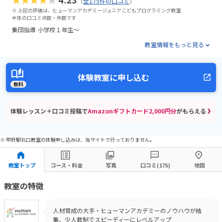
（
全175件の口コミ
）
※ 上記の評価は、ヒューマンアカデミージュニアこどもプログラミング教室
全体の口コミ点数・件数です
集団指導
小学校１年生〜
教室情報をもっと見る
体験教室に申し込む
無料
体験レッスン＋口コミ投稿で
Amazonギフトカード2,000円分
がもらえる！
※ 甲府駅北口教室の体験申し込みは、当サイトで行っておりません。
教室トップ
コース・料金
写真
口コミ(175)
地図
教室の特徴
人材育成の大手・ヒューマンアカデミーのノウハウが結
集、少人数制でスピーディーにレベルアップ