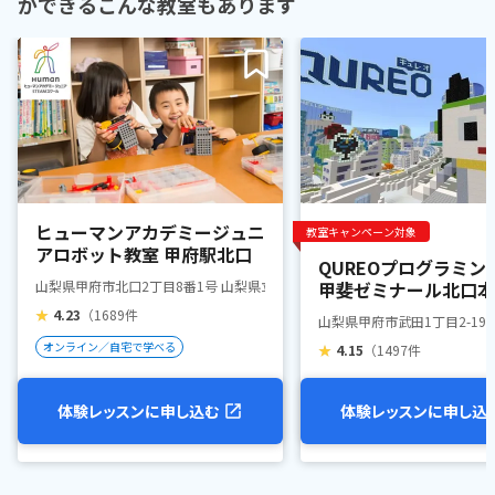
ができるこんな教室もあります
ヒューマンアカデミージュニ
教室キャンペーン対象
アロボット教室 甲府駅北口
QUREOプログラミン
山梨県甲府市北口2丁目8番1号 山梨県立図書館内
甲斐ゼミナール北口本
★
4.23
（1689件
山梨県甲府市武田1丁目2-19
オンライン／自宅で学べる
★
4.15
（1497件
体験レッスンに申し込む
体験レッスンに申し込