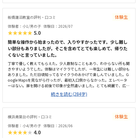
圏内でとても便利ですが、建物の取り壊しが数年内にあるかもしれないと
の事で、移転後も通いやすい場所となるか少し不安があります。建物はと
ても古く、子どもが最初不安を感じていましたが、教材や端末は先生が持
体験生
板橋蓮沼教室の評判・口コミ
ち込みでご用意されるので子どもなりに割り切ることができているようで
す。月2回で1万円を超えるのでなかなか負担が大きいです。他の教室も同
体験者：小1/男の子
体験日：2026/07
じくらいなので、徒歩で通える範囲にプロのエンジニアの方が開かれてい
★★★★★
5.0
る教室はないので、他の選択肢を選ぶことはなかったかと思います。先生
自身が現役のエンジニアで経営者なので、カリキュラムの先に受講経験を
簡単な操作から始まったので、入りやすかったです。少し難し
どのように活かしていくべきか、ただの習い事ではなく物事の考え方や意
い部分もありましたが，そこを含めてとても楽しめて、帰りた
識付けについてしっかり指導してくださっていると感じます。子どもも、
くないと言っていました。
溢れてくる疑問を先生に質問して、一緒に考えてくれる所が好きだと申し
丁寧で優しく教えてもらえた。少人数制なこともあり、わからない所も聞
ておりました。数年後に移転の必要があること、今後レッスンの枠が広が
きやすいようでした。体験はマイクラでしたが、一年生には難しい部分も
った場合に先生が変わる可能性もあるのでは？と不安が残ります。特にご
ありました。ただ日頃知ってるマイクラのおかげで楽しんでいました。G
ざいません。
oogle Mapsを見ながら行ったが、最初入口側からなかった。エレベータ
ーはない。扉を開ける前後で印象が全然違いました。とても綺麗で、広々
としていました。教室内は土足でしたが、全体的に綺麗でした。プログラ
続きを読む(284字)
ミングあるあるですが、やっぱり月2回にしては高い。他の習い事もして
いるので悩みどころです。マイクラで遊んでいるという印象が少なかっ
た。ちゃんと学びがたくさんあった。
体験生
横浜青葉台の評判・口コミ
体験者：小4/男の子
体験日：2026/06
★★★★★
4.0