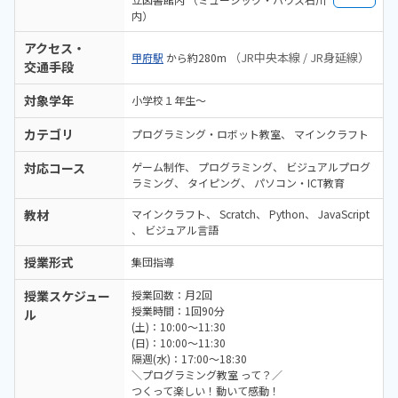
内）
アクセス・
（JR中央本線 / JR身延線）
甲府駅
から約280m
交通手段
対象学年
小学校１年生〜
カテゴリ
プログラミング・ロボット教室
マインクラフト
対応コース
ゲーム制作
プログラミング
ビジュアルプログ
ラミング
タイピング
パソコン・ICT教育
教材
マインクラフト
Scratch
Python
JavaScript
ビジュアル言語
授業形式
集団指導
授業スケジュー
授業回数：月2回
授業時間：1回90分
ル
(土)：10:00～11:30
(日)：10:00～11:30
隔週(水)：17:00～18:30
＼プログラミング教室 って？／
つくって楽しい！動いて感動！