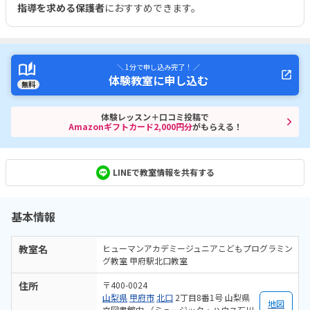
指導を求める保護者
におすすめできます。
＼ 1分で申し込み完了！ ／
体験教室に申し込む
無料
体験レッスン＋口コミ投稿で
Amazonギフトカード2,000円分
がもらえる！
LINEで教室情報を共有する
基本情報
教室名
ヒューマンアカデミージュニアこどもプログラミン
グ教室 甲府駅北口教室
住所
〒400-0024
山梨県
甲府市
北口
2丁目8番1号 山梨県
地図
立図書館内 （ミュージック・ハウス石川