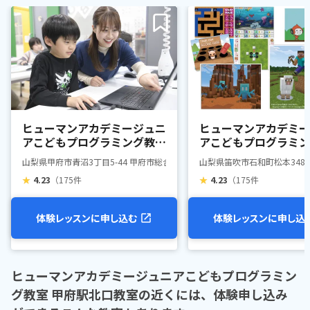
ヒューマンアカデミージュニ
ヒューマンアカデミー
アこどもプログラミング教室
アこどもプログラミン
甲府南教室
石和松本教室
山梨県甲府市青沼3丁目5-44 甲府市総合市民会館3F
山梨県笛吹市石和町松本348
★
4.23
（175件
★
4.23
（175件
体験レッスンに申し込む
体験レッスンに申し込
ヒューマンアカデミージュニアこどもプログラミン
グ教室 甲府駅北口教室の近くには、体験申し込み