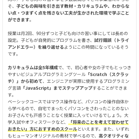
そ、
子どもの興味を引き出す教材・カリキュラムや、わからな
い点・つまずく点を残さない工夫が生かされた環境で学ぶこと
ができます
。
授業は月2回、90分ずつと子ども向けの習い事にしては長めの
設定。子どもが自発的にプログラムを書き、
試行錯誤（トライ
アンドエラー）を繰り返せる
ようにこの時間になっているそう
です。
カリキュラムは全5年構成
で、で、初心者や女の子でもとっつき
やすいビジュアルプログラミングツール
「Scratch（スクラッ
チ）」から初めて
、エンジニアが実際に使用するプログラミン
グ言語
「JavaScript」までステップアップ
することができま
す。
ベーシックコースではマウス操作など、パソコンの操作自体か
ら学べるので、自宅でまったくパソコンをさわったことのない
お子さんでも戸惑うことなく授業に入っていけるでしょう。大
学入試やオフィスワークなど、
「将来のことを考えて習わせて
おきたい」方におすすめのスクール
といえます。また、いずれ
もヒューマンオリジナルの教材で学べるので、
高クオリティな