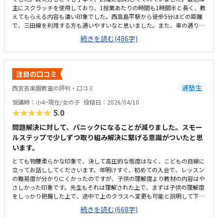
主にスクラッチを使用しており、1授業あたりの時間も1時間半と長く、教
えてもらえる内容も濃い印象でした。西高島平駅から徒歩5分ほどの距離
で、三田線を利用する方も通いやすいなと思いました。また、車の通りが
少ない住宅街なので、安全に通えます。とても綺麗で、リラックスしてで
続きを読む(486字)
きる雰囲気です。パソコンも4台ほどあり、個別に気軽に分からないこと
なども教えていただけます。授業内容やレッスン時間に対して、とても良
心的な料金設定だと思います。10,000円くらいの予算で探していたので、
予算内に通えてよかったです。先生が優しく、長年の経験がある先生で安
注目の口コミ
心感があるところが良かったです。子どもが楽しそうに授業を受けていた
ところや、子どもが体験が終わった帰り道に、「ここに通いたい！ここじ
通塾生
西宮苦楽園教室の評判・口コミ
ゃないと嫌だ！」と言っていたところが、こちらの教室に通う決め手にな
受講時：小4~現在/女の子
投稿日：2026/04/10
りました。1授業が決められたカリキュラムなので、個人のペースで進め
★★★★★
5.0
られればもっと良かったかなと思いました。
問題解決に対して、パニックになることが減りました。スモー
ルステップで少しずつ取り組み解決に繋げる意識がついたと思
います。
とても物腰柔らかな印象で、決して高圧的な態度はなく、こどもの目線に
立ってお話ししてくださいます。年明けすぐ、初めての入会で、レッスン
の難易度が分かりにくかったのですが、子供の理解度より教材の内容はや
さしかった印象です。先生もそれは理解された上で、まずは子供の理解度
をしっかり把握した上で、途中で上のクラスへ変更も可能と説明して下さ
りました。実際、3月4月で徐々に上のクラスへ変更していきましょうとご
続きを読む(668字)
説明があり、柔軟にカリキュラム対応いただいていると感じました。徒歩