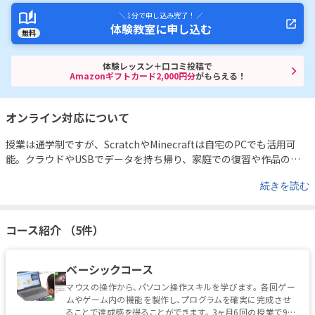
＼ 1分で申し込み完了！ ／
体験教室に申し込む
無料
体験レッスン＋口コミ投稿で
Amazonギフトカード2,000円分
がもらえる！
オンライン対応について
授業は通学制ですが、ScratchやMinecraftは自宅のPCでも活用可
能。クラウドやUSBでデータを持ち帰り、家庭での復習や作品の発
表もできます。
続きを読む
コース紹介 （5件）
ベーシックコース
マウスの操作から、パソコン操作スキルを学びます。 各回ゲー
ムやゲーム内の機能を製作し、プログラムを確実に完成させ
ることで達成感を得ることができます。 3ヶ月6回の授業で9つ