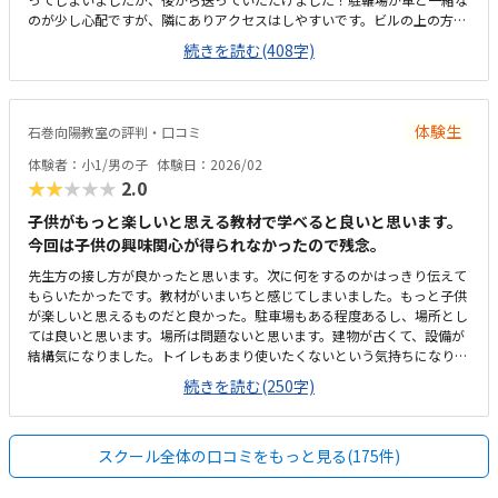
のが少し心配ですが、隣にありアクセスはしやすいです。ビルの上の方に
あるのでひとりで行けるかな？と心配ではありますが、慣れたらひとりで
続きを読む(408字)
歩いてくる子も多いみたいでした。レンタルオフィスのような場所で殺風
景ですが、普通です土日空調がきかないようで少し暑かった2回の授業に
対して他より高いかなと思いますが、90分なのでその分通う回数が少ない
のは逆に良いのかなとも思いました。電話の対応でとても詳しく教えてい
体験生
石巻向陽教室の評判・口コミ
ただきイメージがわきました。入会金サービスのお話についても先に聞け
たので比較しやすかったです。子供はマイクラがすきなので、興味を持っ
体験者：小1/男の子
体験日：2026/02
て取り組めていました！
★★★★★
2.0
子供がもっと楽しいと思える教材で学べると良いと思います。
今回は子供の興味関心が得られなかったので残念。
先生方の接し方が良かったと思います。次に何をするのかはっきり伝えて
もらいたかったです。教材がいまいちと感じてしまいました。もっと子供
が楽しいと思えるものだと良かった。駐車場もある程度あるし、場所とし
ては良いと思います。場所は問題ないと思います。建物が古くて、設備が
結構気になりました。トイレもあまり使いたくないという気持ちになりま
した。月2回にしては高いと思います。もう少し気軽に通えるくらいの料
続きを読む(250字)
金だと良いと思います。パソコンの操作もしたことがなく不安でいっぱい
でしたが、きちんとフォローしてくれた。
スクール全体の口コミをもっと見る(175件)