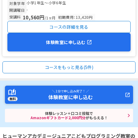
小学1年生〜小学6年生
対象学年
-
開講曜日
10,560円
受講料
初期費用：13,420円
/1ヶ月
コースの詳細を見る
体験教室に申し込む
コースをもっと見る(5件)
＼ 1分で申し込み完了！ ／
体験教室に申し込む
無料
体験レッスン＋口コミ投稿で
Amazonギフトカード2,000円分
がもらえる！
ヒューマンアカデミージュニアこどもプログラミング教室の