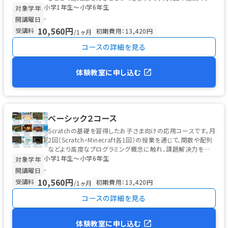
小学1年生〜小学6年生
の基本要素を通して...
対象学年
-
開講曜日
10,560円
受講料
初期費用：13,420円
/1ヶ月
コースの詳細を見る
体験教室に申し込む
ベーシック２コース
Scratchの基礎を習得したお子さま向けの応用コースです。月
2回（Scratch・Minecraft各1回）の授業を通じて、関数や配列
などより高度なプログラミング概念に触れ、課題解決力を育
小学1年生〜小学6年生
てま...
対象学年
-
開講曜日
10,560円
受講料
初期費用：13,420円
/1ヶ月
コースの詳細を見る
体験教室に申し込む