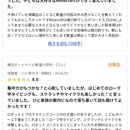
でした。子どもは大好きなMinecraftができて喜んでいまし
た。
今受けている受講生のことなど教室の内容以外の色々なことを教えてくれ
とてもおもしろかったですMinecraftは魅力的でしたがコード入力はAIによ
ってあまり必要なスキルとならないのでどうかなと思いました駐車場はわ
かりませんでしたが場所がとても近いので立地場所は魅力的です。駅にも
近くアクセスはいい場所だと思います教室は明るくて窓が大きく防犯的に
もいい感じでした。教室も綺麗に整っていて明るい雰囲気でした。料金は
続きを読む(298字)
高くもなく安くもなく普通だと思いました。プログラミングはAIの進歩で
どうなるかわからないので難しいです。先生の話が時事ネタや今の社会情
勢を詳しくは話してくれとても参考になりおもしろかった。
体験生
横浜ポートサイド教室の評判・口コミ
体験者：小1/男の子
体験日：2026/02
★★★★★
4.0
集中力がもつかな？と心配していましたが、はじめてのローマ
字タイピングも、スクラッチやマイクラも楽しかった！と言っ
ていました。 ひと家族の案内になので落ち着いて話も聞けてよ
かったです！
ロボットとプログラミングコースの行き違いがありましたが、こどものペ
ースで進めてくれました！ローマ字タイピング、スクラッチとマイクラを
体験しました。ロボットコースとなってしまっていたため資料はなしとな
ってしまいましたが、後から送っていただけました！駐輪場が車と一緒な