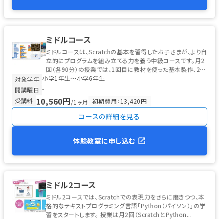
ミドルコース
ミドルコースは、Scratchの基本を習得したお子さまが、より自
立的にプログラムを組み立てる力を養う中級コースです。月2
回（各90分）の授業では、1回目に教材を使った基本製作、2回
小学1年生〜小学6年生
目に応用改造・...
対象学年
-
開講曜日
10,560円
受講料
初期費用：13,420円
/1ヶ月
コースの詳細を見る
体験教室に申し込む
ミドル2コース
ミドル2コースでは、Scratchでの表現力をさらに磨きつつ、本
格的なテキストプログラミング言語「Python（パイソン）」の学
習をスタートします。 授業は月2回（ScratchとPython...