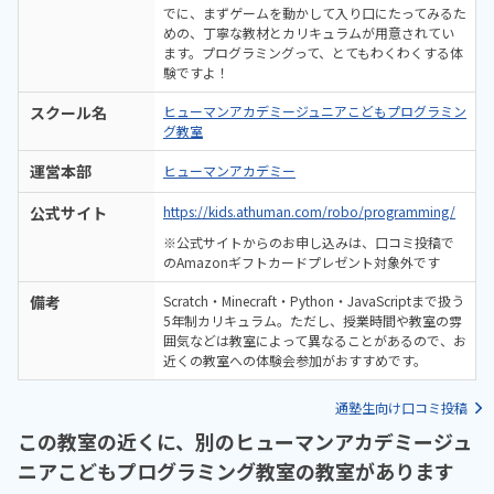
でに、まずゲームを動かして入り口にたってみるた
めの、丁寧な教材とカリキュラムが用意されてい
ます。プログラミングって、とてもわくわくする体
験ですよ！
スクール名
ヒューマンアカデミージュニアこどもプログラミン
グ教室
運営本部
ヒューマンアカデミー
公式サイト
https://kids.athuman.com/robo/programming/
※公式サイトからのお申し込みは、口コミ投稿で
のAmazonギフトカードプレゼント対象外です
備考
Scratch・Minecraft・Python・JavaScriptまで扱う
5年制カリキュラム。ただし、授業時間や教室の雰
囲気などは教室によって異なることがあるので、お
近くの教室への体験会参加がおすすめです。
通塾生向け口コミ投稿
この教室の近くに、別のヒューマンアカデミージュ
ニアこどもプログラミング教室の教室があります