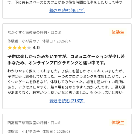
で、下に共有スペースとカフェがあり待ち時間に仕事をしたりして待つこ
ともできます。駐輪場もあるのですが、車の出入りが少し気になります。
続きを読む(461字)
建物がレンタルオフィスの一角のような場所にあるため、部屋はやや小さ
めかつ殺風景な印象です。パソコンの購入orレンタル費用が発生するので
続けないともったいないなと思いますが、はやくからパソコン操作になれ
られるのはメリットに感じます。月2なので割高な気もしますが、つめこ
体験生
なかぐすく南教室の評判・口コミ
まれており子供も飽きずに取り組めています！マイクラがだいすきなの
で、毎回ゲーム感覚で楽しみに通えるところ。先生もおだやかで、こども
体験者：小4/男の子
体験日：2026/04
にあっていそうです。雨の日など自宅からアクセスがしにくい。様子はこ
★★★★★
4.0
どもから聞くしかないため、保護者参観日があると嬉しいなと思います。
子供は楽しかったみたいですが、コミュニケーションが少し苦
手なため、オンラインプログラミングと迷い中です。
わかりやすく教えてくれました。子供にも話しかけてくれていましたが、
子供は少し緊張していました。一つのプログラミングを体験したかま、い
くつかゲームを作るなど、体験してみたかった。場所も通いやすい場所に
あり、アクセスしやすく、駐車場も分かりやすく良かったです。。通り道
があまりなく、教室が少し狭いかなと思いました。もう少し広いと良いと
おもいます。他のプログラミング教室よりは安いかと思いますが、月2回
続きを読む(218字)
なので、月4回あるといいなと思いました。
体験生
西高島平駅南教室の評判・口コミ
体験者：小1/男の子
体験日：2026/03