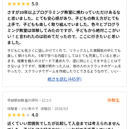
★★★★★
5.0
さすが20年以上プログラミング教室に携わっていただけあるな
と思いました。とても安心感があり、子どもの教え方がとても
上手で、子どもも楽しく取り組んでいました。色々とプログラ
ミング教室は体験してみたのですが、子どもから絶対ここがい
い！と言われたのは初めてだったので、ここに行きたいと思い
ました。
子どもにも気さくに話しかけてくれて、リラックスした雰囲気の中とても
楽しく受けられた。5年で学べる内容としてはとても充実していると思い
ます。授業を個人のスピードで進めたり、逆に同じところをやることはで
きないようですが、授業が終わった人は、他の人のスクラッチのゲームを
やったり、スクラッチでゲームを作成したりとできるようなので、いいか
な思います。西高島平駅からも5分くらいと近く、家からも歩いて通える
続きを読む(445字)
距離なので、近くてよかったです。リラックスした雰囲気で、子どもも楽
しそうでした。先生も気さくで、説明もとても分かりやすかったです。プ
ログラミング教室は、10000円くらいだとお安い方だと思います。その中
でも、内容もとても充実していて、とても有り難いです。1日のカリキュ
体験生
早岐駅前教室の評判・口コミ
ラムが終わったら、スクラッチでゲームができる点や、先生が気さくで優
しかった点、リラックスした雰囲気などがとても良かったです。体験会が
体験者：小5/男の子
体験日：2026/03
終わって帰る途中から、子どもが、絶対ここに通いたい！ここじゃなきゃ
★★★★★
4.0
通わない！と言っていました。
近くていい雰囲気でしたが比較して入会までは考えられません