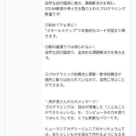
自然な試行錯誤に導き、課題解決力を育む、
STEAM教育の考え方を取り入れたプログラミング
教室です!
①初めてでも安心！
“スモールステップ”で本格的なコード学習まで導
きます。
②教科書通りでは得られない！
自然な試行錯誤で、主体的な課題解決力を育みま
す。
③プログラミング的概念と算数・数学的概念が
随所に散りばめられているので、自然に学ぶこと
ができます。
＼鳥井雪さんからのメッセージ／
プログラミングは、自分が想像した「こんなこと
ができたらいいな」を、コンピュータの力を借り
てほんとうにする、とても素敵なパワーです。
ヒューマンアカデミージュニアのカリキュラムで
は、あたらしいものを自分で作れるようになるま