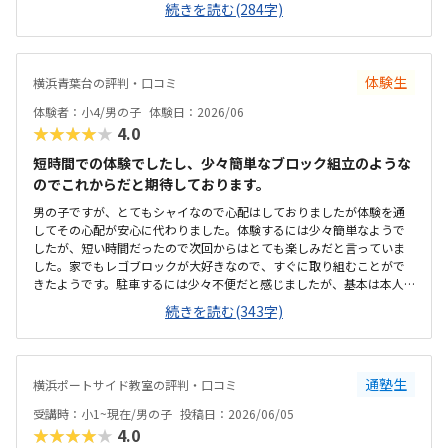
続きを読む(284字)
に綺麗でした。プログラミングあるあるですが、やっぱり月2回にして
は高い。他の習い事もしているので悩みどころです。マイクラで遊ん
でいるという印象が少なかった。ちゃんと学びがたくさんあった。
体験生
横浜青葉台の評判・口コミ
体験者：小4/男の子
体験日：2026/06
★★★★★
4.0
短時間での体験でしたし、少々簡単なブロック組立のような
のでこれからだと期待しております。
男の子ですが、とてもシャイなので心配はしておりましたが体験を通
してその心配が安心に代わりました。体験するには少々簡単なようで
したが、短い時間だったので次回からはとても楽しみだと言っていま
した。家でもレゴブロックが大好きなので、すぐに取り組むことがで
きたようです。駐車するには少々不便だと感じましたが、基本は本人
の送迎だけになるので問題ないと感じましたし、駅ちかでなくても車
続きを読む(343字)
なので問題ないです落ち着いた雰囲気でしたが、作業スペースが子供
の人数には狭いのではないかと思いました。せめて1か月3回 もしく
は90分ではなく120分だといいかなと、プログラミング教室は週1回の
月4回でしたので、少し高いと感じました。まだ短時間での体験でした
通塾生
横浜ポートサイド教室の評判・口コミ
ので、これから良い点が増えてくるのではないかと思います。
受講時：小1~現在/男の子
投稿日：2026/06/05
★★★★★
4.0