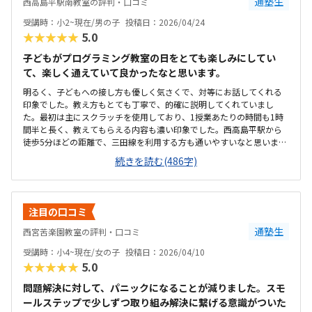
通塾生
西高島平駅南教室の評判・口コミ
受講時：小2~現在/男の子
投稿日：2026/04/24
★★★★★
5.0
子どもがプログラミング教室の日をとても楽しみにしてい
て、楽しく通えていて良かったなと思います。
明るく、子どもへの接し方も優しく気さくで、対等にお話してくれる
印象でした。教え方もとても丁寧で、的確に説明してくれていまし
た。最初は主にスクラッチを使用しており、1授業あたりの時間も1時
間半と長く、教えてもらえる内容も濃い印象でした。西高島平駅から
徒歩5分ほどの距離で、三田線を利用する方も通いやすいなと思いまし
た。また、車の通りが少ない住宅街なので、安全に通えます。とても
続きを読む(486字)
綺麗で、リラックスしてできる雰囲気です。パソコンも4台ほどあり、
個別に気軽に分からないことなども教えていただけます。授業内容や
レッスン時間に対して、とても良心的な料金設定だと思います。10,00
0円くらいの予算で探していたので、予算内に通えてよかったです。先
注目の口コミ
生が優しく、長年の経験がある先生で安心感があるところが良かった
です。子どもが楽しそうに授業を受けていたところや、子どもが体験
通塾生
西宮苦楽園教室の評判・口コミ
が終わった帰り道に、「ここに通いたい！ここじゃないと嫌だ！」と
受講時：小4~現在/女の子
投稿日：2026/04/10
言っていたところが、こちらの教室に通う決め手になりました。1授業
★★★★★
5.0
が決められたカリキュラムなので、個人のペースで進められればもっ
と良かったかなと思いました。
問題解決に対して、パニックになることが減りました。スモ
ールステップで少しずつ取り組み解決に繋げる意識がついた