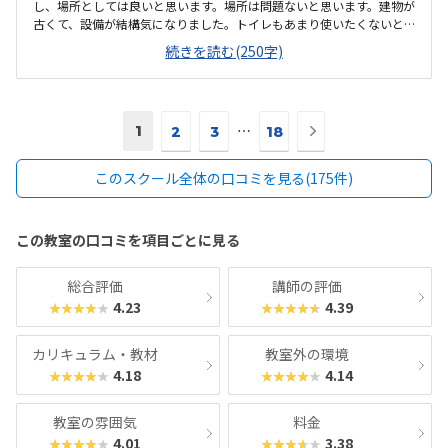
し、場所としては良いと思います。場所は問題ないと思います。建物が
古くて、設備が結構気になりました。トイレもあまり使いたくないと
いう気持ちになりました。月2回にしては高いと思います。もう少し気
続きを読む(250字)
軽に通えるくらいの料金だと良いと思います。パソコンの操作もした
ことがなく不安でいっぱいでしたが、きちんとフォローしてくれた。
次
1
⋯
2
3
18
の
ペ
このスクール全体の口コミを見る(175件)
ー
ジ
へ
この教室の口コミを項目ごとに見る
総合評価
講師の評価
4.23
4.39
★★★★★
★★★★★
カリキュラム・教材
教室外の環境
4.18
4.14
★★★★★
★★★★★
教室の雰囲気
料金
4.01
3.38
★★★★★
★★★★★