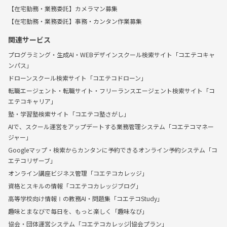
【在宅勤務・業務委託】カメラマン募集
【在宅勤務・業務委託】事務・カンタン作業募集
関連サービス
プログラミング・生成AI・WEBデザインスクール検索サイト「コエテコキャ
ンパス」
ドローンスクール検索サイト「コエテコドローン」
転職エージェント・転職サイト・フリーランスエージェント検索サイト「コ
エテコキャリア」
塾・学習塾検索サイト「コエテコ塾さがし」
AIで、スクール運営をアップデートする業務管理システム「コエテコマネー
ジャー」
Googleマップ・検索からカンタンに予約できるオンライン予約システム「コ
エテコリザーブ」
オンライン講座ビジネス管理「コエテコカレッジ」
資格とスキルの情報「コエテコカレッジブログ」
高等学校向け情報Ⅰの教務AI・問題集「コエテコStudy」
趣味とまなびで毎日を、もっと楽しく「趣味なび」
協会・団体運営システム「コエテコカレッジ|協会プラン」