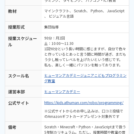
ラミング
タイピング
パソコン・ICT教育
教材
マインクラフト
Scratch
Python
JavaScript
ビジュアル言語
授業形式
集団指導
授業スケジュー
90分：月2回
土：10:00～11:30
ル
1回90分という長い時間に感じますが、自分で色々
と作っているとあっと言う間に時間が過ぎ、まだも
う少し触ってレベルを上げたいという感じです。
私も、楽しく一緒にパソコンを触っております。
スクール名
ヒューマンアカデミージュニアこどもプログラミン
グ教室
運営本部
ヒューマンアカデミー
公式サイト
https://kids.athuman.com/robo/programming/
※公式サイトからのお申し込みは、口コミ投稿で
のAmazonギフトカードプレゼント対象外です
備考
Scratch・Minecraft・Python・JavaScriptまで扱う
5年制カリキュラム。ただし、授業時間や教室の雰