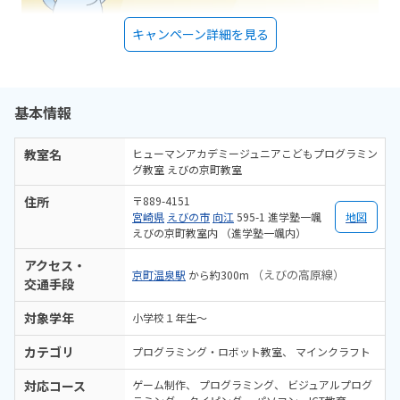
キャンペーン詳細を見る
基本情報
教室名
ヒューマンアカデミージュニアこどもプログラミン
グ教室 えびの京町教室
住所
〒889-4151
宮崎県
えびの市
向江
595-1 進学塾一颯
地図
えびの京町教室内 （進学塾一颯内）
アクセス・
（えびの高原線）
京町温泉駅
から約300m
交通手段
対象学年
小学校１年生〜
カテゴリ
プログラミング・ロボット教室
マインクラフト
対応コース
ゲーム制作
プログラミング
ビジュアルプログ