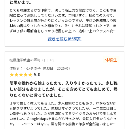
と思います。
とても物腰柔らかな印象で、決して高圧的な態度はなく、こどもの目
線に立ってお話ししてくださいます。年明けすぐ、初めての入会で、
レッスンの難易度が分かりにくかったのですが、子供の理解度より教
材の内容はやさしかった印象です。先生もそれは理解された上で、ま
ずは子供の理解度をしっかり把握した上で、途中で上のクラスへ変更
も可能と説明して下さりました。実際、3月4月で徐々に上のクラスへ
続きを読む(668字)
変更していきましょうとご説明があり、柔軟にカリキュラム対応いた
だいていると感じました。徒歩圏内でとても便利ですが、建物の取り
壊しが数年内にあるかもしれないとの事で、移転後も通いやすい場所
となるか少し不安があります。建物はとても古く、子どもが最初不安
体験生
板橋蓮沼教室の評判・口コミ
を感じていましたが、教材や端末は先生が持ち込みでご用意されるの
で子どもなりに割り切ることができているようです。月2回で1万円を
体験者：小1/男の子
体験日：2026/07
超えるのでなかなか負担が大きいです。他の教室も同じくらいなの
★★★★★
5.0
で、徒歩で通える範囲にプロのエンジニアの方が開かれている教室は
ないので、他の選択肢を選ぶことはなかったかと思います。先生自身
簡単な操作から始まったので、入りやすかったです。少し難
が現役のエンジニアで経営者なので、カリキュラムの先に受講経験を
しい部分もありましたが，そこを含めてとても楽しめて、帰
どのように活かしていくべきか、ただの習い事ではなく物事の考え方
りたくないと言っていました。
や意識付けについてしっかり指導してくださっていると感じます。子
丁寧で優しく教えてもらえた。少人数制なこともあり、わからない所
どもも、溢れてくる疑問を先生に質問して、一緒に考えてくれる所が
も聞きやすいようでした。体験はマイクラでしたが、一年生には難し
好きだと申しておりました。数年後に移転の必要があること、今後レ
い部分もありました。ただ日頃知ってるマイクラのおかげで楽しんで
ッスンの枠が広がった場合に先生が変わる可能性もあるのでは？と不
いました。Google Mapsを見ながら行ったが、最初入口側からなかっ
安が残ります。特にございません。
た。エレベーターはない。扉を開ける前後で印象が全然違いました。
とても綺麗で、広々としていました。教室内は土足でしたが、全体的