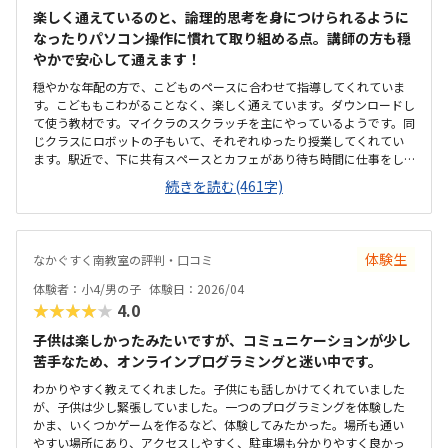
楽しく通えているのと、論理的思考を身につけられるように
なったりパソコン操作に慣れて取り組める点。講師の方も穏
やかで安心して通えます！
穏やかな年配の方で、こどものペースに合わせて指導してくれていま
す。こどももこわがることなく、楽しく通えています。ダウンロードし
て使う教材です。マイクラのスクラッチを主にやっているようです。同
じクラスにロボットの子もいて、それぞれゆったり授業してくれてい
ます。駅近で、下に共有スペースとカフェがあり待ち時間に仕事をし
たりして待つこともできます。駐輪場もあるのですが、車の出入りが
続きを読む(461字)
少し気になります。建物がレンタルオフィスの一角のような場所にあ
るため、部屋はやや小さめかつ殺風景な印象です。パソコンの購入or
レンタル費用が発生するので続けないともったいないなと思います
が、はやくからパソコン操作になれられるのはメリットに感じます。
体験生
なかぐすく南教室の評判・口コミ
月2なので割高な気もしますが、つめこまれており子供も飽きずに取り
組めています！マイクラがだいすきなので、毎回ゲーム感覚で楽しみ
体験者：小4/男の子
体験日：2026/04
に通えるところ。先生もおだやかで、こどもにあっていそうです。雨
★★★★★
4.0
の日など自宅からアクセスがしにくい。様子はこどもから聞くしかな
いため、保護者参観日があると嬉しいなと思います。
子供は楽しかったみたいですが、コミュニケーションが少し
苦手なため、オンラインプログラミングと迷い中です。
わかりやすく教えてくれました。子供にも話しかけてくれていました
が、子供は少し緊張していました。一つのプログラミングを体験した
かま、いくつかゲームを作るなど、体験してみたかった。場所も通い
やすい場所にあり、アクセスしやすく、駐車場も分かりやすく良かっ