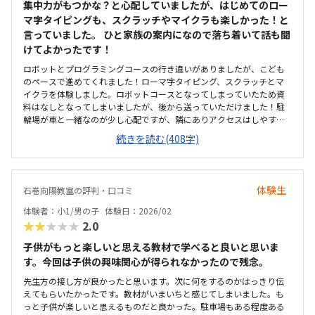
集中力がもつかな？と心配していましたが、はじめてのロー
マ字タイピングも、スクラッチやマイクラも楽しかった！と
言っていました。 ひと家族の案内になので落ち着いて話も聞
けてよかったです！
ロボットとプログラミングコースの行き違いがありましたが、こども
のペースで進めてくれました！ローマ字タイピング、スクラッチとマ
イクラを体験しました。ロボットコースとなってしまっていたため資
料はなしとなってしまいましたが、後から送っていただけました！駐
輪場が車と一緒なのが少し心配ですが、隣にありアクセスはしやすい
です。ビルの上の方にあるのでひとりで行けるかな？と心配ではあり
続きを読む(408字)
ますが、慣れたらひとりで歩いてくる子も多いみたいでした。レンタ
ルオフィスのような場所で殺風景ですが、普通です土日空調がきかな
いようで少し暑かった2回の授業に対して他より高いかなと思います
が、90分なのでその分通う回数が少ないのは逆に良いのかなとも思い
体験生
石巻向陽教室の評判・口コミ
ました。電話の対応でとても詳しく教えていただきイメージがわきま
した。入会金サービスのお話についても先に聞けたので比較しやすか
体験者：小1/男の子
体験日：2026/02
ったです。子供はマイクラがすきなので、興味を持って取り組めてい
★★★★★
2.0
ました！
子供がもっと楽しいと思える教材で学べると良いと思いま
す。今回は子供の興味関心が得られなかったので残念。
先生方の接し方が良かったと思います。次に何をするのかはっきり伝
えてもらいたかったです。教材がいまいちと感じてしまいました。も
っと子供が楽しいと思えるものだと良かった。駐車場もある程度ある