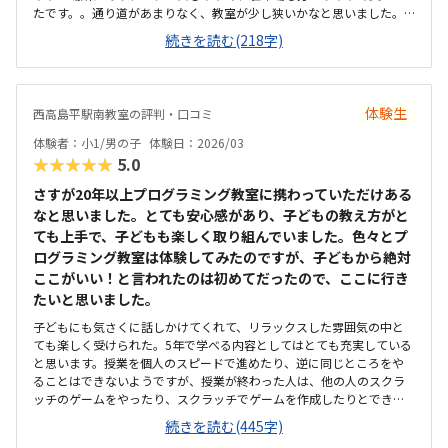
たです。。通り道があまりなく、教室が少し狭いかなと思いました。
もう少し広いと良いとおもいます。他のプログラミング教室よりは安
続きを読む(218字)
いかと思いますが、月2回なので、月4回あるといいなと思いました。
体験生
西高島平駅南教室の評判・口コミ
体験者：小1/男の子
体験日：2026/03
★★★★★
5.0
さすが20年以上プログラミング教室に携わっていただけある
なと思いました。とても安心感があり、子どもの教え方がと
ても上手で、子どもも楽しく取り組んでいました。色々とプ
ログラミング教室は体験してみたのですが、子どもから絶対
ここがいい！と言われたのは初めてだったので、ここに行き
たいと思いました。
子どもにも気さくに話しかけてくれて、リラックスした雰囲気の中と
ても楽しく受けられた。5年で学べる内容としてはとても充実している
と思います。授業を個人のスピードで進めたり、逆に同じところをや
ることはできないようですが、授業が終わった人は、他の人のスクラ
ッチのゲームをやったり、スクラッチでゲームを作成したりとできる
ようなので、いいかな思います。西高島平駅からも5分くらいと近く、
続きを読む(445字)
家からも歩いて通える距離なので、近くてよかったです。リラックス