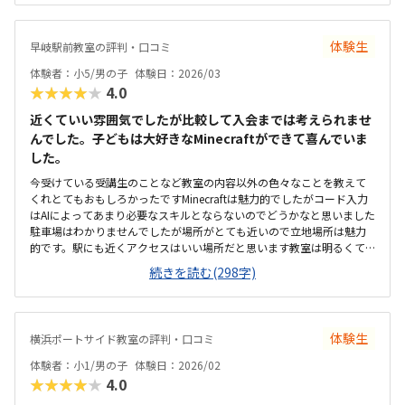
した雰囲気で、子どもも楽しそうでした。先生も気さくで、説明もと
ても分かりやすかったです。プログラミング教室は、10000円くらいだ
とお安い方だと思います。その中でも、内容もとても充実していて、と
体験生
早岐駅前教室の評判・口コミ
ても有り難いです。1日のカリキュラムが終わったら、スクラッチでゲ
ームができる点や、先生が気さくで優しかった点、リラックスした雰
体験者：小5/男の子
体験日：2026/03
囲気などがとても良かったです。体験会が終わって帰る途中から、子
★★★★★
4.0
どもが、絶対ここに通いたい！ここじゃなきゃ通わない！と言ってい
ました。
近くていい雰囲気でしたが比較して入会までは考えられませ
んでした。子どもは大好きなMinecraftができて喜んでいま
した。
今受けている受講生のことなど教室の内容以外の色々なことを教えて
くれとてもおもしろかったですMinecraftは魅力的でしたがコード入力
はAIによってあまり必要なスキルとならないのでどうかなと思いました
駐車場はわかりませんでしたが場所がとても近いので立地場所は魅力
的です。駅にも近くアクセスはいい場所だと思います教室は明るくて
窓が大きく防犯的にもいい感じでした。教室も綺麗に整っていて明る
続きを読む(298字)
い雰囲気でした。料金は高くもなく安くもなく普通だと思いました。
プログラミングはAIの進歩でどうなるかわからないので難しいです。先
生の話が時事ネタや今の社会情勢を詳しくは話してくれとても参考に
なりおもしろかった。
体験生
横浜ポートサイド教室の評判・口コミ
体験者：小1/男の子
体験日：2026/02
★★★★★
4.0