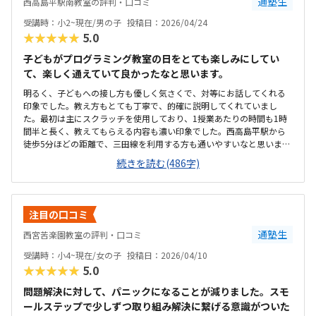
通塾生
西高島平駅南教室の評判・口コミ
受講時：小2~現在/男の子
投稿日：2026/04/24
★★★★★
5.0
子どもがプログラミング教室の日をとても楽しみにしてい
て、楽しく通えていて良かったなと思います。
明るく、子どもへの接し方も優しく気さくで、対等にお話してくれる
印象でした。教え方もとても丁寧で、的確に説明してくれていまし
た。最初は主にスクラッチを使用しており、1授業あたりの時間も1時
間半と長く、教えてもらえる内容も濃い印象でした。西高島平駅から
徒歩5分ほどの距離で、三田線を利用する方も通いやすいなと思いまし
た。また、車の通りが少ない住宅街なので、安全に通えます。とても
続きを読む(486字)
綺麗で、リラックスしてできる雰囲気です。パソコンも4台ほどあり、
個別に気軽に分からないことなども教えていただけます。授業内容や
レッスン時間に対して、とても良心的な料金設定だと思います。10,00
0円くらいの予算で探していたので、予算内に通えてよかったです。先
注目の口コミ
生が優しく、長年の経験がある先生で安心感があるところが良かった
です。子どもが楽しそうに授業を受けていたところや、子どもが体験
通塾生
西宮苦楽園教室の評判・口コミ
が終わった帰り道に、「ここに通いたい！ここじゃないと嫌だ！」と
受講時：小4~現在/女の子
投稿日：2026/04/10
言っていたところが、こちらの教室に通う決め手になりました。1授業
★★★★★
5.0
が決められたカリキュラムなので、個人のペースで進められればもっ
と良かったかなと思いました。
問題解決に対して、パニックになることが減りました。スモ
ールステップで少しずつ取り組み解決に繋げる意識がついた