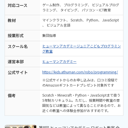
対応コース
ゲーム制作
プログラミング
ビジュアルプログ
ラミング
タイピング
パソコン・ICT教育
教材
マインクラフト
Scratch
Python
JavaScript
ビジュアル言語
授業形式
集団指導
スクール名
ヒューマンアカデミージュニアこどもプログラミン
グ教室
運営本部
ヒューマンアカデミー
公式サイト
https://kids.athuman.com/robo/programming/
※公式サイトからのお申し込みは、口コミ投稿で
のAmazonギフトカードプレゼント対象外です
備考
Scratch・Minecraft・Python・JavaScriptまで扱う
5年制カリキュラム。ただし、授業時間や教室の雰
囲気などは教室によって異なることがあるので、お
近くの教室への体験会参加がおすすめです。
第8回 ヒューマンアカデミー ロボット教室 全