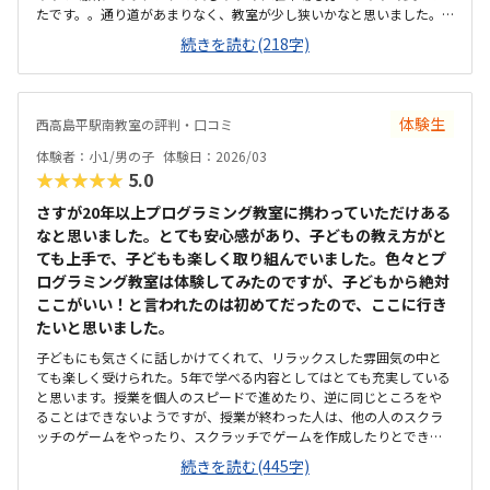
たです。。通り道があまりなく、教室が少し狭いかなと思いました。
もう少し広いと良いとおもいます。他のプログラミング教室よりは安
続きを読む(218字)
いかと思いますが、月2回なので、月4回あるといいなと思いました。
体験生
西高島平駅南教室の評判・口コミ
体験者：小1/男の子
体験日：2026/03
★★★★★
5.0
さすが20年以上プログラミング教室に携わっていただけある
なと思いました。とても安心感があり、子どもの教え方がと
ても上手で、子どもも楽しく取り組んでいました。色々とプ
ログラミング教室は体験してみたのですが、子どもから絶対
ここがいい！と言われたのは初めてだったので、ここに行き
たいと思いました。
子どもにも気さくに話しかけてくれて、リラックスした雰囲気の中と
ても楽しく受けられた。5年で学べる内容としてはとても充実している
と思います。授業を個人のスピードで進めたり、逆に同じところをや
ることはできないようですが、授業が終わった人は、他の人のスクラ
ッチのゲームをやったり、スクラッチでゲームを作成したりとできる
ようなので、いいかな思います。西高島平駅からも5分くらいと近く、
続きを読む(445字)
家からも歩いて通える距離なので、近くてよかったです。リラックス