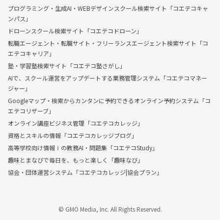
プログラミング・生成AI・WEBデザインスクール検索サイト「コエテコキャ
ンパス」
ドローンスクール検索サイト「コエテコドローン」
転職エージェント・転職サイト・フリーランスエージェント検索サイト「コ
エテコキャリア」
塾・学習塾検索サイト「コエテコ塾さがし」
AIで、スクール運営をアップデートする業務管理システム「コエテコマネー
ジャー」
Googleマップ・検索からカンタンに予約できるオンライン予約システム「コ
エテコリザーブ」
オンライン講座ビジネス管理「コエテコカレッジ」
資格とスキルの情報「コエテコカレッジブログ」
高等学校向け情報Ⅰの教務AI・問題集「コエテコStudy」
趣味とまなびで毎日を、もっと楽しく「趣味なび」
協会・団体運営システム「コエテコカレッジ|協会プラン」
© GMO Media, Inc. All Rights Reserved.