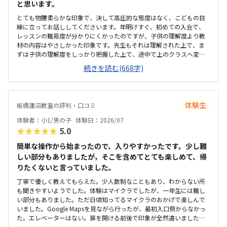
と思います。
とても物腰柔らかな印象で、決して高圧的な態度はなく、こどもの目
線に立ってお話ししてくださいます。年明けすぐ、初めての入会で、
レッスンの難易度が分かりにくかったのですが、子供の理解度より教
材の内容はやさしかった印象です。先生もそれは理解された上で、ま
ずは子供の理解度をしっかり把握した上で、途中で上のクラスへ変更
も可能と説明して下さりました。実際、3月4月で徐々に上のクラスへ
続きを読む(668字)
変更していきましょうとご説明があり、柔軟にカリキュラム対応いた
だいていると感じました。徒歩圏内でとても便利ですが、建物の取り
壊しが数年内にあるかもしれないとの事で、移転後も通いやすい場所
となるか少し不安があります。建物はとても古く、子どもが最初不安
体験生
板橋蓮沼教室の評判・口コミ
を感じていましたが、教材や端末は先生が持ち込みでご用意されるの
で子どもなりに割り切ることができているようです。月2回で1万円を
体験者：小1/男の子
体験日：2026/07
超えるのでなかなか負担が大きいです。他の教室も同じくらいなの
★★★★★
5.0
で、徒歩で通える範囲にプロのエンジニアの方が開かれている教室は
ないので、他の選択肢を選ぶことはなかったかと思います。先生自身
簡単な操作から始まったので、入りやすかったです。少し難
が現役のエンジニアで経営者なので、カリキュラムの先に受講経験を
しい部分もありましたが，そこを含めてとても楽しめて、帰
どのように活かしていくべきか、ただの習い事ではなく物事の考え方
りたくないと言っていました。
や意識付けについてしっかり指導してくださっていると感じます。子
丁寧で優しく教えてもらえた。少人数制なこともあり、わからない所
どもも、溢れてくる疑問を先生に質問して、一緒に考えてくれる所が
も聞きやすいようでした。体験はマイクラでしたが、一年生には難し
好きだと申しておりました。数年後に移転の必要があること、今後レ
い部分もありました。ただ日頃知ってるマイクラのおかげで楽しんで
ッスンの枠が広がった場合に先生が変わる可能性もあるのでは？と不
いました。Google Mapsを見ながら行ったが、最初入口側からなかっ
安が残ります。特にございません。
た。エレベーターはない。扉を開ける前後で印象が全然違いました。
とても綺麗で、広々としていました。教室内は土足でしたが、全体的