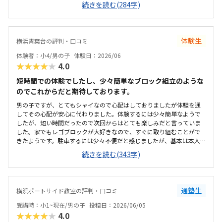
続きを読む(284字)
に綺麗でした。プログラミングあるあるですが、やっぱり月2回にして
は高い。他の習い事もしているので悩みどころです。マイクラで遊ん
でいるという印象が少なかった。ちゃんと学びがたくさんあった。
体験生
横浜青葉台の評判・口コミ
体験者：小4/男の子
体験日：2026/06
★★★★★
4.0
短時間での体験でしたし、少々簡単なブロック組立のような
のでこれからだと期待しております。
男の子ですが、とてもシャイなので心配はしておりましたが体験を通
してその心配が安心に代わりました。体験するには少々簡単なようで
したが、短い時間だったので次回からはとても楽しみだと言っていま
した。家でもレゴブロックが大好きなので、すぐに取り組むことがで
きたようです。駐車するには少々不便だと感じましたが、基本は本人
の送迎だけになるので問題ないと感じましたし、駅ちかでなくても車
続きを読む(343字)
なので問題ないです落ち着いた雰囲気でしたが、作業スペースが子供
の人数には狭いのではないかと思いました。せめて1か月3回 もしく
は90分ではなく120分だといいかなと、プログラミング教室は週1回の
月4回でしたので、少し高いと感じました。まだ短時間での体験でした
通塾生
横浜ポートサイド教室の評判・口コミ
ので、これから良い点が増えてくるのではないかと思います。
受講時：小1~現在/男の子
投稿日：2026/06/05
★★★★★
4.0