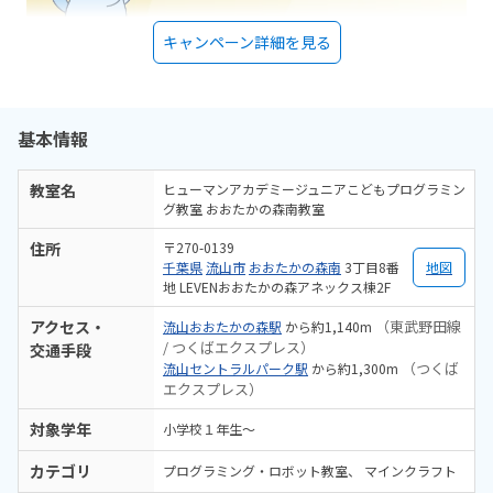
キャンペーン詳細を見る
基本情報
教室名
ヒューマンアカデミージュニアこどもプログラミン
グ教室 おおたかの森南教室
住所
〒270-0139
千葉県
流山市
おおたかの森南
3丁目8番
地図
地 LEVENおおたかの森アネックス棟2F
アクセス・
（東武野田線
流山おおたかの森駅
から約1,140m
/ つくばエクスプレス）
交通手段
（つくば
流山セントラルパーク駅
から約1,300m
エクスプレス）
対象学年
小学校１年生〜
カテゴリ
プログラミング・ロボット教室
マインクラフト