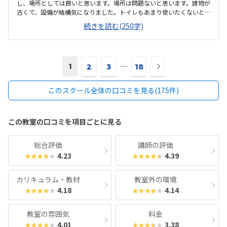
し、場所としては良いと思います。場所は問題ないと思います。建物が
古くて、設備が結構気になりました。トイレもあまり使いたくないと
いう気持ちになりました。月2回にしては高いと思います。もう少し気
続きを読む(250字)
軽に通えるくらいの料金だと良いと思います。パソコンの操作もした
ことがなく不安でいっぱいでしたが、きちんとフォローしてくれた。
次
1
⋯
2
3
18
の
ペ
このスクール全体の口コミを見る(175件)
ー
ジ
へ
この教室の口コミを項目ごとに見る
総合評価
講師の評価
4.23
4.39
★★★★★
★★★★★
カリキュラム・教材
教室外の環境
4.18
4.14
★★★★★
★★★★★
教室の雰囲気
料金
4.01
3.38
★★★★★
★★★★★