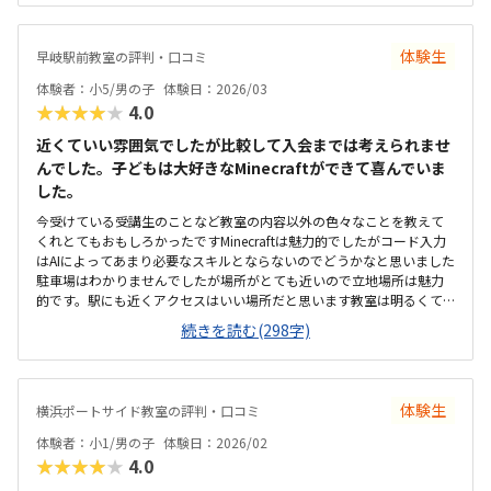
した雰囲気で、子どもも楽しそうでした。先生も気さくで、説明もと
ても分かりやすかったです。プログラミング教室は、10000円くらいだ
とお安い方だと思います。その中でも、内容もとても充実していて、と
体験生
早岐駅前教室の評判・口コミ
ても有り難いです。1日のカリキュラムが終わったら、スクラッチでゲ
ームができる点や、先生が気さくで優しかった点、リラックスした雰
体験者：小5/男の子
体験日：2026/03
囲気などがとても良かったです。体験会が終わって帰る途中から、子
★★★★★
4.0
どもが、絶対ここに通いたい！ここじゃなきゃ通わない！と言ってい
ました。
近くていい雰囲気でしたが比較して入会までは考えられませ
んでした。子どもは大好きなMinecraftができて喜んでいま
した。
今受けている受講生のことなど教室の内容以外の色々なことを教えて
くれとてもおもしろかったですMinecraftは魅力的でしたがコード入力
はAIによってあまり必要なスキルとならないのでどうかなと思いました
駐車場はわかりませんでしたが場所がとても近いので立地場所は魅力
的です。駅にも近くアクセスはいい場所だと思います教室は明るくて
窓が大きく防犯的にもいい感じでした。教室も綺麗に整っていて明る
続きを読む(298字)
い雰囲気でした。料金は高くもなく安くもなく普通だと思いました。
プログラミングはAIの進歩でどうなるかわからないので難しいです。先
生の話が時事ネタや今の社会情勢を詳しくは話してくれとても参考に
なりおもしろかった。
体験生
横浜ポートサイド教室の評判・口コミ
体験者：小1/男の子
体験日：2026/02
★★★★★
4.0