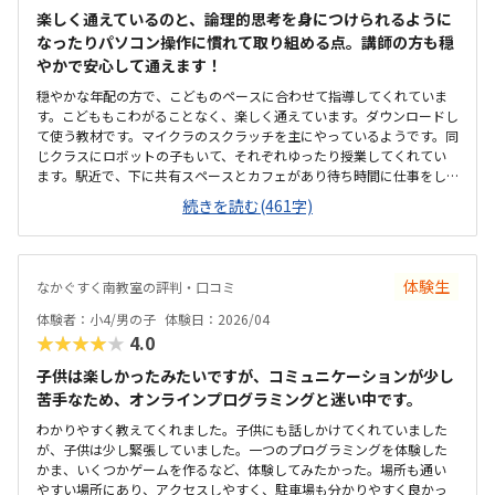
楽しく通えているのと、論理的思考を身につけられるように
なったりパソコン操作に慣れて取り組める点。講師の方も穏
やかで安心して通えます！
穏やかな年配の方で、こどものペースに合わせて指導してくれていま
す。こどももこわがることなく、楽しく通えています。ダウンロードし
て使う教材です。マイクラのスクラッチを主にやっているようです。同
じクラスにロボットの子もいて、それぞれゆったり授業してくれてい
ます。駅近で、下に共有スペースとカフェがあり待ち時間に仕事をし
たりして待つこともできます。駐輪場もあるのですが、車の出入りが
続きを読む(461字)
少し気になります。建物がレンタルオフィスの一角のような場所にあ
るため、部屋はやや小さめかつ殺風景な印象です。パソコンの購入or
レンタル費用が発生するので続けないともったいないなと思います
が、はやくからパソコン操作になれられるのはメリットに感じます。
体験生
なかぐすく南教室の評判・口コミ
月2なので割高な気もしますが、つめこまれており子供も飽きずに取り
組めています！マイクラがだいすきなので、毎回ゲーム感覚で楽しみ
体験者：小4/男の子
体験日：2026/04
に通えるところ。先生もおだやかで、こどもにあっていそうです。雨
★★★★★
4.0
の日など自宅からアクセスがしにくい。様子はこどもから聞くしかな
いため、保護者参観日があると嬉しいなと思います。
子供は楽しかったみたいですが、コミュニケーションが少し
苦手なため、オンラインプログラミングと迷い中です。
わかりやすく教えてくれました。子供にも話しかけてくれていました
が、子供は少し緊張していました。一つのプログラミングを体験した
かま、いくつかゲームを作るなど、体験してみたかった。場所も通い
やすい場所にあり、アクセスしやすく、駐車場も分かりやすく良かっ