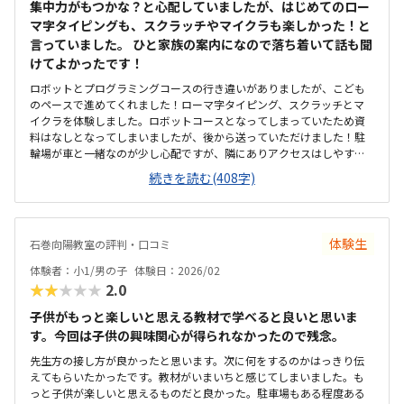
集中力がもつかな？と心配していましたが、はじめてのロー
マ字タイピングも、スクラッチやマイクラも楽しかった！と
言っていました。 ひと家族の案内になので落ち着いて話も聞
けてよかったです！
ロボットとプログラミングコースの行き違いがありましたが、こども
のペースで進めてくれました！ローマ字タイピング、スクラッチとマ
イクラを体験しました。ロボットコースとなってしまっていたため資
料はなしとなってしまいましたが、後から送っていただけました！駐
輪場が車と一緒なのが少し心配ですが、隣にありアクセスはしやすい
です。ビルの上の方にあるのでひとりで行けるかな？と心配ではあり
続きを読む(408字)
ますが、慣れたらひとりで歩いてくる子も多いみたいでした。レンタ
ルオフィスのような場所で殺風景ですが、普通です土日空調がきかな
いようで少し暑かった2回の授業に対して他より高いかなと思います
が、90分なのでその分通う回数が少ないのは逆に良いのかなとも思い
体験生
石巻向陽教室の評判・口コミ
ました。電話の対応でとても詳しく教えていただきイメージがわきま
した。入会金サービスのお話についても先に聞けたので比較しやすか
体験者：小1/男の子
体験日：2026/02
ったです。子供はマイクラがすきなので、興味を持って取り組めてい
★★★★★
2.0
ました！
子供がもっと楽しいと思える教材で学べると良いと思いま
す。今回は子供の興味関心が得られなかったので残念。
先生方の接し方が良かったと思います。次に何をするのかはっきり伝
えてもらいたかったです。教材がいまいちと感じてしまいました。も
っと子供が楽しいと思えるものだと良かった。駐車場もある程度ある