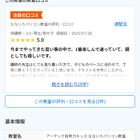
この教室の新着口コミ
注目の口コミ
通塾生
なないろパソコン教室の評判・口コミ
受講時：小2~現在/男の子
投稿日：2025/07/28
★★★★★
5.0
今までやってきた習い事の中で、1番楽しんで通っていて、親
としても嬉しいです。
講師の先生はとても落ち着いた方で、子どものペースに合わせて、丁
寧に教えてくださっていると思います。テキストを参考にしながら、
自分で考えて色々試しながら、プログラミングの思考を身につけてい
くようなかんじです。住宅街にあります。広い駐車場があるため、車で
続きを読む(510字)
通学できます。近くに大きめのスーパーやドラッグストアがあるた
め、待ち時間に利用でき便利です。子どもが集中しやすいように、壁
に沿ってパソコンが置いてあります。教材を置いておくロッカーもあ
この教室の評判・口コミを見る(2件)
るため、教材を持ち帰る必要もなく、身軽に通えます。月に2回、1回9
0分の授業です。２人に対して先生１人が教えてくれるため、細やかな
指導をしていただけると思います。兄弟で通っているため、兄弟割引
基本情報
で月謝1000円オフです。最初に教材を購入する必要があるため、初期
費用は１人につき約4万円かかります。兄弟で楽しく通えています。土
曜日に通っていますが、学校の行事や家庭の都合などがある時は、都
教室名
アーテック自考力キッズ なないろパソコン教室
合のいい日に振替していただけて助かっています。迎えに行った際、