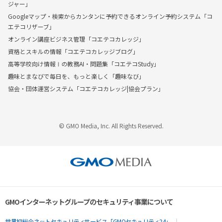
ジャー」
Googleマップ・検索からカンタンに予約できるオンライン予約システム「コ
エテコリザーブ」
オンライン講座ビジネス管理「コエテコカレッジ」
資格とスキルの情報「コエテコカレッジブログ」
高等学校向け情報Ⅰの教務AI・問題集「コエテコStudy」
趣味とまなびで毎日を、もっと楽しく「趣味なび」
協会・団体運営システム「コエテコカレッジ|協会プラン」
© GMO Media, Inc. All Rights Reserved.
GMOインターネットグループのセキュリティ事業について
世界初総合ネットセキュリティサービス「GMOセキュリティ24」