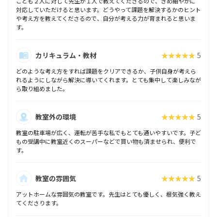
こども２人に対して先生が１人で教えてくださるので、きめ細やかに
対応していただけると思います。どうやって課題を解決するかのヒント
や考え方を教えてくださるので、自分が考える力が育まれると思いま
す。
カリキュラム・教材
★★★★★
5
どのような考え方をすれば課題をクリアできるか、子供自身が考えら
れるようにしながら解決に導いてくれます。とても集中して楽しみなが
ら取り組めました。
教室外の環境
★★★★★
5
教室の駐車場が広く、運転が苦手な私でもとても通いやすいです。子ど
もの受講中に教室近くのスーパーなどで買い物も済ませられ、便利で
す。
教室の雰囲気
★★★★★
5
アットホームな雰囲気の教室です。先生はとても優しく、根気強く教え
てくださります。