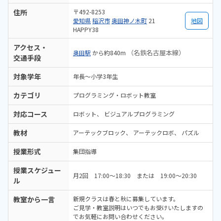
「今日はこんなことをしました」とその日やったことを教えていただ
住所
〒492-8253
け、子どもがどんどんステップアップしていく姿に感動しています。特
愛知県
稲沢市
奥田神ノ木町
21
地図
にありません。
HAPPY38
アクセス・
（名鉄名古屋本線）
奥田駅
から約840m
交通手段
対象学年
年長～小学3年生
カテゴリ
プログラミング・ロボット教室
対応コース
ロボット
ビジュアルプログラミング
教材
アーテックブロック
アーテックロボ
パズル
授業形式
集団指導
授業スケジュー
月2回 17:00～18:30 または 19:00～20:30
ル
教室から一言
新規クラスは春と秋に募集しています。
ご見学・教室説明はいつでもお受けいたしますの
でお気軽にお問い合わせください。